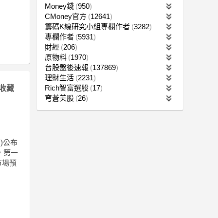
Money錢
950
CMoney官方
12641
籌碼K線研究小組專欄作者
3282
專欄作者
5931
財經
206
原物料
1970
台股盤後速報
137869
理財生活
2231
Rich智富選股
17
收藏
穹蒼美股
26
)公布
，第一
市場預