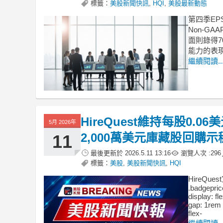
標籤：
美股新聞快訊
,
HQI
,
美股最新動態
第四季EP
Non-G
面則錄得
能力的表
繼續閱讀..
HireQuest維持每股0.
5月 2026年
2,000萬美元庫藏股回購示
11
最後更新於
2026.5.11 13:16
瀏覽人次 :
296
標籤：
美股
,
美股新聞快訊
,
HQI
HireQ
.badgepric
display: fl
gap: 1rem 
flex-