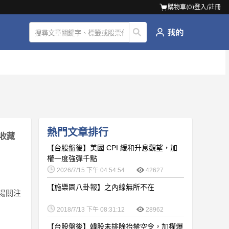
購物車(
0
)
登入/註冊
熱門文章排行
收藏
【台股盤後】美國 CPI 緩和升息觀望，加
權一度強彈千點
2026/7/15 下午 04:54:54
42627
【施樂園八卦報】之內線無所不在
市場關注
2018/7/13 下午 08:31:12
28962
【台股盤後】韓股未排除抬禁空令，加權爆