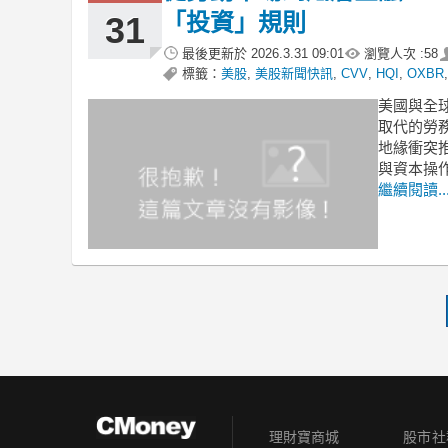
「投資」規則
31
最後更新於
2026.3.31 09:01
瀏覽人次 :
58
標籤：
美股
,
美股新聞快訊
,
CVV
,
HQI
,
OXBR
美國與全球
取代的勞務
地緣衝突
與資本操作尋
繼續閱讀..
理財寶商城
股市社