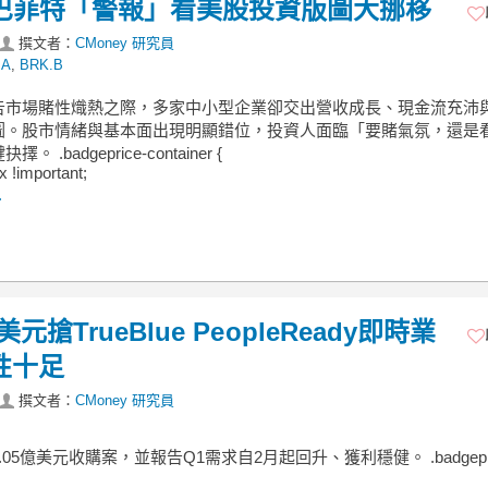
從巴菲特「警報」看美股投資版圖大挪移
撰文者：
CMoney 研究員
.A
,
BRK.B
告市場賭性熾熱之際，多家中小型企業卻交出營收成長、現金流充沛
圖。股市情緒與基本面出現明顯錯位，投資人面臨「要賭氣氛，還是
 .badgeprice-container {
ex !important;
.
美元搶TrueBlue PeopleReady即時業
性十足
撰文者：
CMoney 研究員
05億美元收購案，並報告Q1需求自2月起回升、獲利穩健。 .badgepri