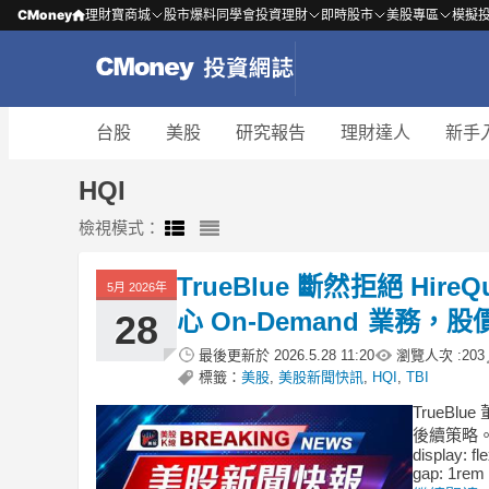
CMoney
理財寶商城
股市爆料同學會
投資理財
即時股市
美股專區
模擬
台股
美股
研究報告
理財達人
新手
HQI
檢視模式：
TrueBlue 斷然拒絕 Hir
5月 2026年
心 On‑Demand 業務，
28
最後更新於
2026.5.28 11:20
瀏覽人次 :
203
標籤：
美股
,
美股新聞快訊
,
HQI
,
TBI
TrueBl
後續策略。 .b
display: fl
gap: 1rem 