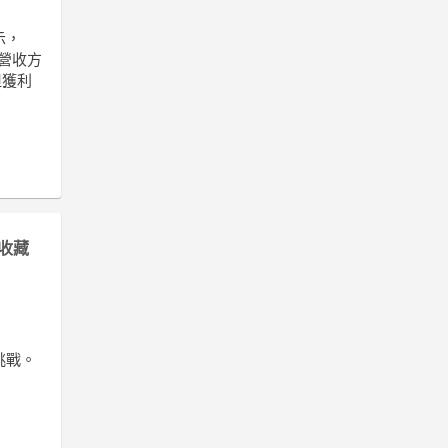
示，
在營收方
但獲利
收藏
挑戰。