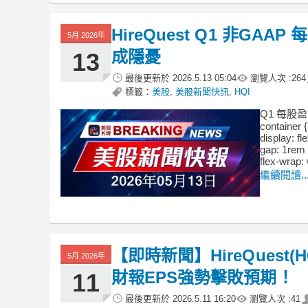
HireQuest Q1 非G
5月 2026年
成隱憂
13
最後更新於
2026.5.13 05:04
瀏覽人次 :
264
標籤：
美股
,
美股新聞快訊
,
HQI
Q1 每股盈
container {
display: fl
gap: 1rem 
flex-wrap:
繼續閱讀..
【即時新聞】HireQuest
5月 2026年
財報EPS強勢擊敗預期！
11
最後更新於
2026.5.11 16:20
瀏覽人次 :
41