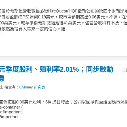
S優於預期但營收微幅落後HireQuest(HQI)最新公布的第四季財報顯
AAP每股盈餘(EPS)達到0.19美元，較市場預期高出0.06美元。不過，
700萬美元，較華爾街預期微幅落後41萬美元。儘管營收稍有不及，
現依然為投資人帶來一定的信心。維
.
06美元季度股利、殖利率2.01%；同步啟動
穩
撰文者：
CMoney 研究員
uest宣佈每股0.06美元股利，6月15日發放；公司以回購與重組回應市況
e-container {
ex !important;
!important;