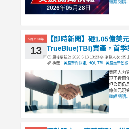
繼續閱讀..
【即時新聞】砸1.05億美元擴
5月 2026年
TrueBlue(TBI)資產
13
最後更新於
2026.5.13 13:23
瀏覽人次 :
35
標籤：
美股新聞快訊
,
HQI
,
TBI
,
美股最新動態
美國人力資
現了近兩年
但公司仍
億美元現
繼續閱讀..