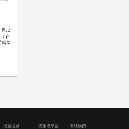
 難以
」；在
位轉型
模擬投資
跨領域學習
聯絡我們