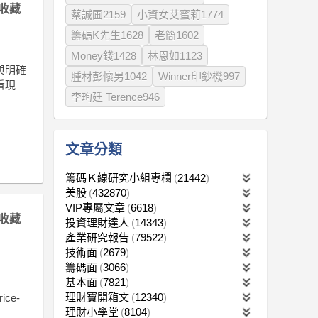
收藏
蔡誠圃2159
小資女艾蜜莉1774
籌碼K先生1628
老簡1602
Money錢1428
林恩如1123
與明確
腫材彭懷男1042
Winner印鈔機997
看現
李珣廷 Terence946
文章分類
籌碼Ｋ線研究小組專欄
21442
美股
432870
VIP專屬文章
6618
收藏
投資理財達人
14343
產業研究報告
79522
技術面
2679
籌碼面
3066
基本面
7821
理財寶開箱文
12340
ce-
理財小學堂
8104