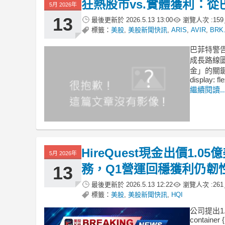
狂熱股市vs.實體獲利：
5月 2026年
13
最後更新於
2026.5.13 13:00
瀏覽人次 :
159
標籤：
美股
,
美股新聞快訊
,
ARIS
,
AVIR
,
BRK
巴菲特警
成長路線
金」的關鍵抉擇。
display: fl
繼續閱讀..
HireQuest現金出價1.05億
5月 2026年
務，Q1營運回穩獲利仍韌
13
最後更新於
2026.5.13 12:22
瀏覽人次 :
261
標籤：
美股
,
美股新聞快訊
,
HQI
公司提出1.
container {