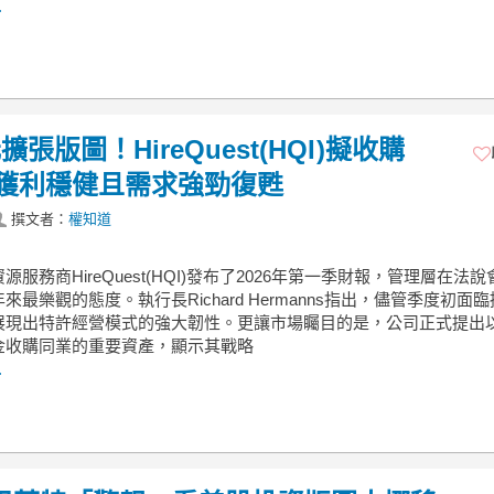
.
張版圖！HireQuest(HQI)擬收購
，首季獲利穩健且需求強勁復甦
撰文者：
權知道
源服務商HireQuest(HQI)發布了2026年第一季財報，管理層在法
來最樂觀的態度。執行長Richard Hermanns指出，儘管季度初面
展現出特許經營模式的強大韌性。更讓市場矚目的是，公司正式提出以1
金收購同業的重要資產，顯示其戰略
.