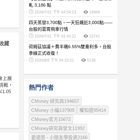
軋 3,186 點
2026/7/31 下午 04:54:23
14969
四天蒸發3,700點，一天狂飆近3,000點——
台股的雲霄飛車行情
2026/7/31 下午 02:43:22
10741
收藏
荷姆茲協議＋費半飆6.55%雙重利多，台股
季線正式收復！
2026/8/5 下午 04:33:51
5138
說會上展
臨挑戰，
熱門作者
.05
CMoney 研究員194657
CMoney 小編137909
權知道95414
CMoney官方15672
CMoney研究員發文11992
愛德恩 - 小朋友學投資2166