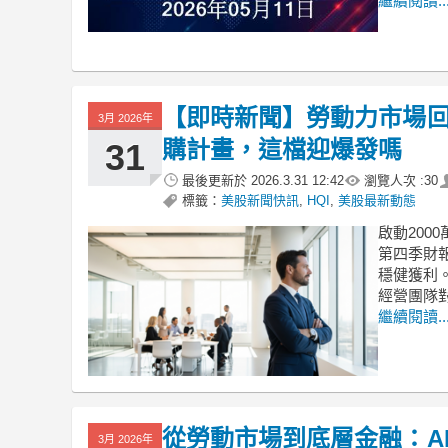
繼續閱讀..
【即時新聞】勞動力市場回穩！H
3月 2026年
購計畫，這檔迎爆發嗎
31
最後更新於
2026.3.31 12:42
瀏覽人次 :
30
標籤：
美股新聞快訊
,
HQI
,
美股最新動態
啟動2000萬
第四季財
穩健獲利
經營團隊
繼續閱讀..
從勞動市場到底層金融：A
3月 2026年