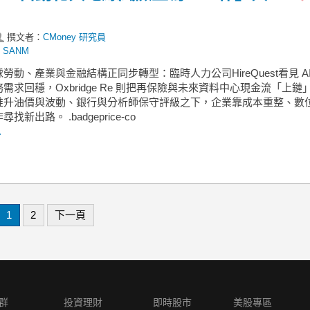
撰文者：
CMoney 研究員
,
SANM
勞動、產業與金融結構正同步轉型：臨時人力公司HireQuest看見 AI
需求回穩，Oxbridge Re 則把再保險與未來資料中心現金流「上鏈
推升油價與波動、銀行與分析師保守評級之下，企業靠成本重整、數
找新出路。 .badgeprice-co
.
1
2
下一頁
群
投資理財
即時股市
美股專區