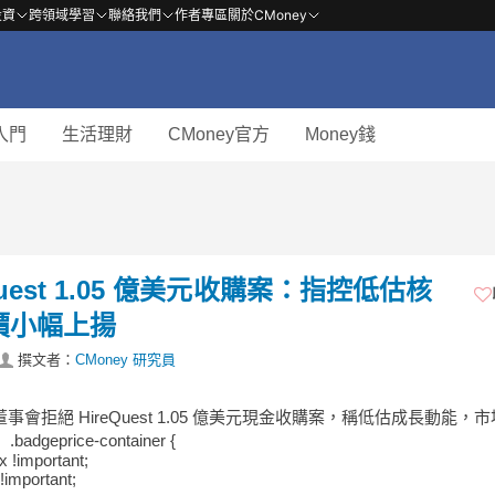
投資
跨領域學習
聯絡我們
作者專區
關於CMoney
入門
生活理財
CMoney官方
Money錢
eQuest 1.05 億美元收購案：指控低估核
股價小幅上揚
撰文者：
CMoney 研究員
ue 董事會拒絕 HireQuest 1.05 億美元現金收購案，稱低估成長動能，
adgeprice-container {
ex !important;
!important;