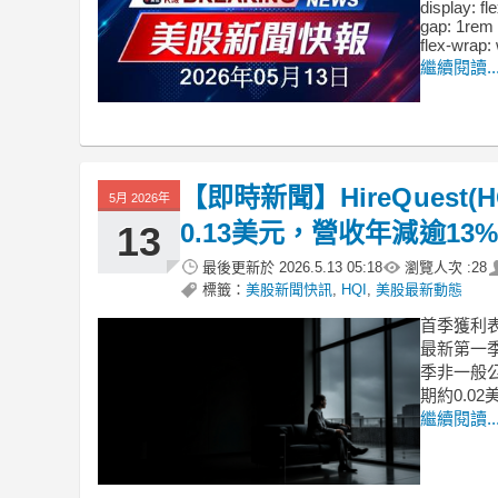
display: fl
gap: 1rem 
flex-wrap:
繼續閱讀..
【即時新聞】HireQuest
5月 2026年
0.13美元，營收年減逾13
13
最後更新於
2026.5.13 05:18
瀏覽人次 :
28
標籤：
美股新聞快訊
,
HQI
,
美股最新動態
首季獲利表
最新第一
季非一般公
期約0.0
繼續閱讀..