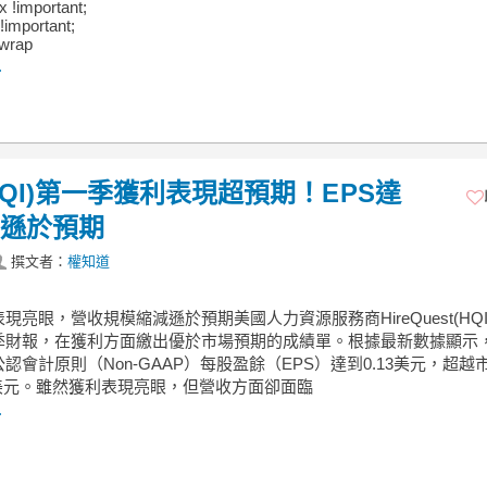
ex !important;
!important;
 wrap
.
(HQI)第一季獲利表現超預期！EPS達
%遜於預期
撰文者：
權知道
現亮眼，營收規模縮減遜於預期美國人力資源服務商HireQuest(HQI
季財報，在獲利方面繳出優於市場預期的成績單。根據最新數據顯示
認會計原則（Non-GAAP）每股盈餘（EPS）達到0.13美元，超越
2美元。雖然獲利表現亮眼，但營收方面卻面臨
.