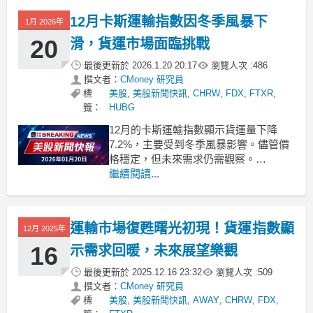
f
12月卡斯運輸指數因冬季風暴下
1月 2026年
20
滑，貨運市場面臨挑戰
最後更新於
2026.1.20 20:17
瀏覽人次 :
486
撰文者：
CMoney 研究員
標
美股
,
美股新聞快訊
,
CHRW
,
FDX
,
FTXR
,
籤：
HUBG
12月的卡斯運輸指數顯示貨運量下降
7.2%，主要受到冬季風暴影響。儘管價
格穩定，但未來需求仍需觀察。
.badgeprice-container {
繼續閱讀...
display: flex !important;
gap: 1rem !important;
運輸市場復甦曙光初現！貨運指數顯
12月 2025年
16
示需求回暖，未來展望樂觀
最後更新於
2025.12.16 23:32
瀏覽人次 :
509
撰文者：
CMoney 研究員
標
美股
,
美股新聞快訊
,
AWAY
,
CHRW
,
FDX
,