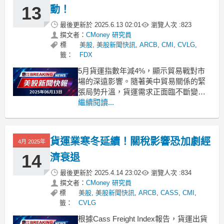
13
動！
最後更新於
2025.6.13 02:01
瀏覽人次 :
823
撰文者：
CMoney 研究員
標
美股
,
美股新聞快訊
,
ARCB
,
CMI
,
CVLG
,
籤：
FDX
5月貨運指數年減4%，顯示貿易戰對市
場的深遠影響。隨著美中貿易關係的緊
張局勢升溫，貨運需求正面臨不斷變化
的挑戰。根據Cass Information System
繼續閱讀...
的報告，5月份的Cass Freight Index較
去年同期下降了4.0%，並且與4月份相比
季調後也下滑了3.4%。這一數據揭示了
貨運業寒冬延續！關稅影響恐加劇經
4月 2025年
貿易戰
14
濟衰退
最後更新於
2025.4.14 23:02
瀏覽人次 :
834
撰文者：
CMoney 研究員
標
美股
,
美股新聞快訊
,
ARCB
,
CASS
,
CMI
,
籤：
CVLG
根據Cass Freight Index報告，貨運出貨