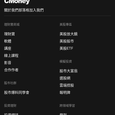
關於我們
部落格
加入我們
理財寶商城
美股專區
理財寶
美股放大鏡
軟體
美股股市
講座
美股ETF
線上課程
模擬投資
影音
合作作者
股市大富翁
選股網
股市社群
雲端控股
股市爆料同學會
報明牌
投資理財
跨領域學習
投資網誌
學到