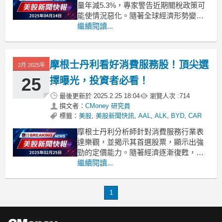
量年減5.3%，專家警告近期關稅政策可
能使情況惡化。隨著全球經濟形勢變
遷，貨運行業正面臨嚴峻挑戰。根據
繼續閱讀...
Cass Freight Index的最新資料，三月份
的出貨量較去年同期下降了5.3%，雖然
這一數字相較於二月份的5.5%略有改
摩根士丹利看好消費服務股！頂尖選
2月 2025年
善，但仍顯示出市
25
擇曝光，投資者必看！
最後更新於
2025.2.25 18:04
瀏覽人次 :
714
撰文者：
CMoney 研究員
標籤：
美股
,
美股新聞快訊
,
AAL
,
ALK
,
BYD
,
CAR
摩根士丹利分析師針對消費服務行業表
達樂觀，並揭示其首選股票，顯示出強
勁的定價能力。隨著經濟逐漸復甦，摩
根士丹利的分析師們對消費服務領域持
繼續閱讀...
有積極展望。該行首席美國股票策略師
及首席投資官邁克爾·J·威爾遜在一份報
1
告中指出，服務型企業的定價能力仍然
強勁，這使得相關股票成為潛力股。他
提到，這些公司能夠有效應