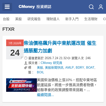
台股
美股
研究報告
理財達人
新手入門
生活理財
C
FTXR
柴油價格飆升與中東航運改道 催生
7月 2026年
24
通脹壓力加劇
最後更新於
2026.7.24 21:32
瀏覽人次 :
246
撰文者：
CMoney 研究員
標
美股
,
美股新聞快訊
,
AMLP
,
BDRY
,
BOAT
,
籤：
BOIL
美國柴油價格上漲10%，搭配中東地區
航運延誤，將進一步推高消費者物價，
給聯準會的政策調整帶來挑戰。
.badgeprice-container {
繼續閱讀...
display: flex !important;
gap: 1rem !important;