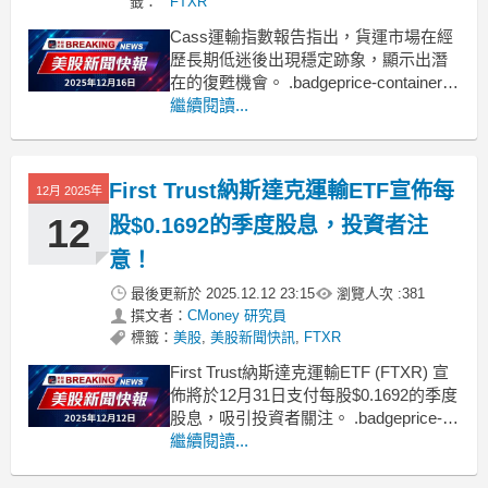
籤：
FTXR
Cass運輸指數報告指出，貨運市場在經
歷長期低迷後出現穩定跡象，顯示出潛
在的復甦機會。 .badgeprice-container {
display: flex !important;
繼續閱讀...
gap: 1rem !important;
flex-wr
First Trust納斯達克運輸ETF宣佈每
12月 2025年
12
股$0.1692的季度股息，投資者注
意！
最後更新於
2025.12.12 23:15
瀏覽人次 :
381
撰文者：
CMoney 研究員
標籤：
美股
,
美股新聞快訊
,
FTXR
First Trust納斯達克運輸ETF (FTXR) 宣
佈將於12月31日支付每股$0.1692的季度
股息，吸引投資者關注。 .badgeprice-
container {
繼續閱讀...
display: flex !important;
gap: 1rem !importa