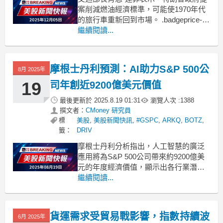
案削減燃油經濟標準，可能使1970年代
的旅行車重新回到市場。 .badgeprice-
container {
繼續閱讀...
display: flex !important;
gap: 1rem !important;
fl
摩根士丹利預測：AI助力S&P 500公
8月 2025年
19
司年創近9200億美元價值
最後更新於
2025.8.19 01:31
瀏覽人次 :
1388
撰文者：
CMoney 研究員
標
美股
,
美股新聞快訊
,
#GSPC
,
ARKQ
,
BOTZ
,
籤：
DRIV
摩根士丹利分析指出，人工智慧的廣泛
應用將為S&P 500公司帶來約9200億美
元的年度經濟價值，顯示出各行業潛在
的增長與創新機會。根據摩根士丹利最
繼續閱讀...
新報告，隨著人工智慧（AI）的迅速普
及，S&P 500公司的年經濟價值有望達
到9200億美元，這相當於其2026年預期
貨運需求受貿易戰影響，指數持續波
6月 2025年
稅前收益的28%。摩根士丹利全球可持