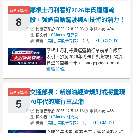
摩根士丹利看好2026年貨運運輸
12月 2025年
8
股，強調自動駕駛與AI技術的潛力！
最後更新於
2025.12.8 22:03
瀏覽人次 :
494
撰文者：
CMoney 研究員
標籤：
美股
,
美股新聞快訊
,
CP
,
FTXR
,
GXO
,
IYT
摩根士丹利將貨運運輸行業前景升級至
吸引，預測2026年將是自動駕駛和物流
轉型的重要一年。 .badgeprice-container
{
繼續閱讀...
display: flex !important;
gap: 1rem !important;
flex-w
交通部長：新燃油經濟規則或將重現
12月 2025年
5
70年代的旅行車風潮
最後更新於
2025.12.5 18:16
瀏覽人次 :
468
撰文者：
CMoney 研究員
標籤：
美股
,
美股新聞快訊
,
F
,
FTXR
,
GM
,
IYT
交通部長肖恩·達菲表示，特朗普政府提