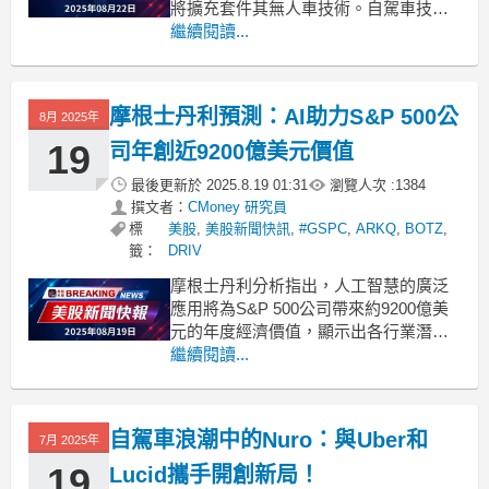
將擴充套件其無人車技術。自駕車技術
公司Nuro近日宣佈完成2.03億美元的E輪
繼續閱讀...
融資，使其後市估值達到60億美元。這
一輪融資吸引了多位高知名度的投資
者，其中包括Uber科技和Nvidia首次加
摩根士丹利預測：AI助力S&P 500公
8月 2025年
入作為戰略合作夥伴。此
19
司年創近9200億美元價值
最後更新於
2025.8.19 01:31
瀏覽人次 :
1384
撰文者：
CMoney 研究員
標
美股
,
美股新聞快訊
,
#GSPC
,
ARKQ
,
BOTZ
,
籤：
DRIV
摩根士丹利分析指出，人工智慧的廣泛
應用將為S&P 500公司帶來約9200億美
元的年度經濟價值，顯示出各行業潛在
的增長與創新機會。根據摩根士丹利最
繼續閱讀...
新報告，隨著人工智慧（AI）的迅速普
及，S&P 500公司的年經濟價值有望達
到9200億美元，這相當於其2026年預期
自駕車浪潮中的Nuro：與Uber和
7月 2025年
稅前收益的28%。摩根士丹利全球可持
19
Lucid攜手開創新局！