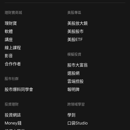
理財寶商城
美股專區
理財寶
美股放大鏡
軟體
美股股市
講座
美股ETF
線上課程
模擬投資
影音
合作作者
股市大富翁
選股網
股市社群
雲端控股
股市爆料同學會
報明牌
投資理財
跨領域學習
投資網誌
學到
Money錢
口袋Studio