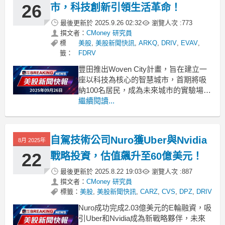
26
市，科技創新引領生活革命！
最後更新於
2025.9.26 02:32
瀏覽人次 :
773
撰文者：
CMoney 研究員
標
美股
,
美股新聞快訊
,
ARKQ
,
DRIV
,
EVAV
,
籤：
FDRV
豐田推出Woven City計畫，旨在建立一
座以科技為核心的智慧城市，首期將吸
納100名居民，成為未來城市的實驗場。
.badgeprice-container {
繼續閱讀...
display: flex !important;
gap: 1rem !important;
自駕技術公司Nuro獲Uber與Nvidia
8月 2025年
22
戰略投資，估值飆升至60億美元！
最後更新於
2025.8.22 19:03
瀏覽人次 :
887
撰文者：
CMoney 研究員
標籤：
美股
,
美股新聞快訊
,
CARZ
,
CVS
,
DPZ
,
DRIV
Nuro成功完成2.03億美元的E輪融資，吸
引Uber和Nvidia成為新戰略夥伴，未來