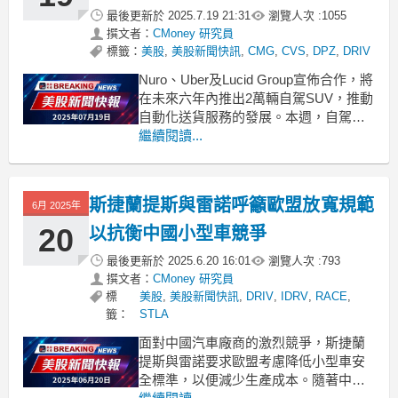
最後更新於
2025.7.19 21:31
瀏覽人次 :
1055
撰文者：
CMoney 研究員
標籤：
美股
,
美股新聞快訊
,
CMG
,
CVS
,
DPZ
,
DRIV
Nuro、Uber及Lucid Group宣佈合作，將
在未來六年內推出2萬輛自駕SUV，推動
自動化送貨服務的發展。本週，自駕車
領域迎來震撼訊息，Lucid Group宣佈與
繼續閱讀...
Uber及私營企業Nuro達成三方合作，共
同部署至少20,000輛搭載Nuro L4自駕技
術的Lucid Gravity SUV
斯捷蘭提斯與雷諾呼籲歐盟放寬規範
6月 2025年
20
以抗衡中國小型車競爭
最後更新於
2025.6.20 16:01
瀏覽人次 :
793
撰文者：
CMoney 研究員
標
美股
,
美股新聞快訊
,
DRIV
,
IDRV
,
RACE
,
籤：
STLA
面對中國汽車廠商的激烈競爭，斯捷蘭
提斯與雷諾要求歐盟考慮降低小型車安
全標準，以便減少生產成本。隨著中國