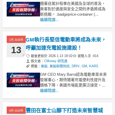
隨著自駕計程車在美國及全球的普及，
乘客對於速度與安全之間的矛盾將成為
新挑戰。 .badgeprice-container {
display: flex !important;
繼續閱讀...
gap: 1rem !important;
flex-wrap: w
GM執行長堅信電動車將成為未來，
1月 2026年
13
呼籲加速充電設施建設！
最後更新於
2026.1.13 18:02
瀏覽人次 :
414
撰文者：
CMoney 研究員
標籤：
美股
,
美股新聞快訊
,
DRIV
,
GM
,
KARS
GM CEO Mary Barra認為電動車是未來
發展重心，期待隨著充電便利性提升及
價格下降，美國市場能更廣泛接受。
.badgeprice-container {
繼續閱讀...
display: flex !important;
gap: 1rem !important;
豐田在富士山腳下打造未來智慧城
9月 2025年