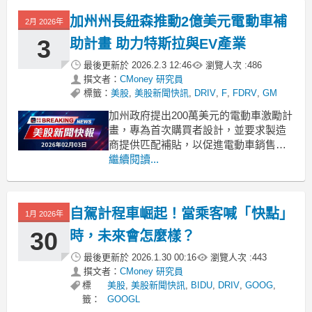
加州州長紐森推動2億美元電動車補
2月 2026年
3
助計畫 助力特斯拉與EV產業
最後更新於
2026.2.3 12:46
瀏覽人次 :
486
撰文者：
CMoney 研究員
標籤：
美股
,
美股新聞快訊
,
DRIV
,
F
,
FDRV
,
GM
加州政府提出200萬美元的電動車激勵計
畫，專為首次購買者設計，並要求製造
商提供匹配補貼，以促進電動車銷售。
.badgeprice-container {
繼續閱讀...
display: flex !important;
gap: 1rem !important;
自駕計程車崛起！當乘客喊「快點」
1月 2026年
30
時，未來會怎麼樣？
最後更新於
2026.1.30 00:16
瀏覽人次 :
443
撰文者：
CMoney 研究員
標
美股
,
美股新聞快訊
,
BIDU
,
DRIV
,
GOOG
,
籤：
GOOGL