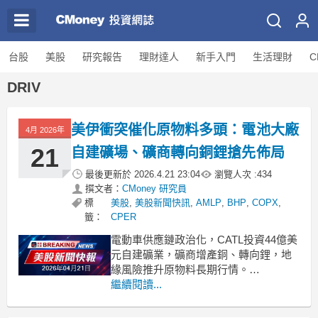
台股
美股
研究報告
理財達人
新手入門
生活理財
C
DRIV
美伊衝突催化原物料多頭：電池大廠
4月 2026年
21
自建礦場、礦商轉向銅鋰搶先佈局
最後更新於
2026.4.21 23:04
瀏覽人次 :
434
撰文者：
CMoney 研究員
標
美股
,
美股新聞快訊
,
AMLP
,
BHP
,
COPX
,
籤：
CPER
電動車供應鏈政治化，CATL投資44億美
元自建礦業，礦商增產銅、轉向鋰，地
緣風險推升原物料長期行情。
.badgeprice-container {
繼續閱讀...
display: flex !important;
gap: 1rem !important;