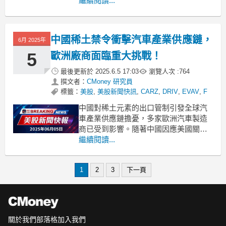
汽車製造商在歐洲市場的擴張，斯捷蘭
繼續閱讀...
提斯（Stellantis）和雷諾（Renault）正
展開一場不尋常的公共運動，呼籲歐盟
針對小型車輕鬆監管。斯捷蘭提斯董事
中國稀土禁令衝擊汽車產業供應鏈，
6月 2025年
長約翰·埃爾坎（John Elkann）指
5
歐洲廠商面臨重大挑戰！
最後更新於
2025.6.5 17:03
瀏覽人次 :
764
撰文者：
CMoney 研究員
標籤：
美股
,
美股新聞快訊
,
CARZ
,
DRIV
,
EVAV
,
F
中國對稀土元素的出口管制引發全球汽
車產業供應鏈擔憂，多家歐洲汽車製造
商已受到影響。隨著中國因應美國關稅
政策而加強對稀土元素和磁鐵的出口管
繼續閱讀...
制，汽車產業正面臨前所未有的供應鏈
中斷風險。根據報導，中國約佔全球
1
2
3
下一頁
90%的稀土生產，這些關鍵礦物廣泛應
用於汽車、能源及半導體等行業。歐洲
汽車供應協會CLEPA警告說
關於我們
部落格
加入我們