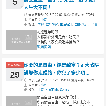
5
辦公室坐一輩子 ... 知道「這 3 點」
人生大不同！
最後更新於
2018.7.29 00:18
瀏覽人次 :
97086
撰文者：
小賈
標籤：
財經
,
教育學習
,
生活新知
,
理財小技巧
,
小賈
每逢過年時節，
大夥都會外出走春、吃美食
不曉得大家喜歡吃雞排嗎 ?
雞排可算是台灣人的國民美食
繼續閱讀...
當吃著熱騰騰的雞排時
你是否有想過，一塊香噴噴的雞排
你要的是自由，還是致富？8 大陷阱
12月 2016年
29
誤導你走錯路，你犯了多少項...
最後更新於
2018.7.28 11:38
瀏覽人次 :
28289
撰文者：
小賈
標籤：
小賈
,
財富自由
,
Dennis
財富自由 = 賺到大筆的錢？
所謂財富自由，是指一種無比充沛，