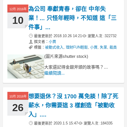
這些日常生活中與自己對話的語言，
為公司 奉獻青春，卻在 中年失
12月 2016年
10
業！... 只怪年輕時，不知道 這「三
件事」...
最後更新於
2018.10.26 14:21
瀏覽人次 :
322732
撰文者：
小賈
標籤：
被動式收入
,
理財FUN輕鬆
,
小賈
,
失業
,
裁員
(圖片來源shutter stock)
大家還記得金銀斧頭的故事嗎？
這次 ... 女神變聰明了
繼續閱讀...
在遠古的大陸上有座湖泊
湖旁有東西兩座森林，各住著一位樵夫~
想要退休？沒 1700 萬免談！除了死
10月 2016年
26
薪水，你需要這 3 樣創造「被動收
入」....
最後更新於
2020.1.5 15:47
瀏覽人次 :
184335