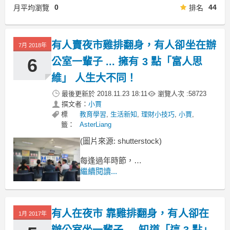
0
44
月平均瀏覽
排名
有人賣夜市雞排翻身，有人卻坐在辦
7月 2018年
6
公室一輩子 ... 擁有 3 點「富人思
維」 人生大不同！
最後更新於
2018.11.23 18:11
瀏覽人次 :
58723
撰文者：
小賈
標
教育學習
,
生活新知
,
理財小技巧
,
小賈
,
籤：
AsterLiang
(圖片來源: shutterstock)
每逢過年時節，
大夥都會外出走春、吃美食
繼續閱讀...
不曉得大家喜歡吃雞排嗎 ?
雞排可算是台灣人的國民美食
有人在夜市 靠雞排翻身，有人卻在
1月 2017年