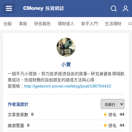
台股
美股
研究報告
理財達人
新手入門
生活理財
C
小賈
一個平凡小資族，努力追求經濟自由的故事~ 研究身邊各領域創
業成功、完成財務的自由朋友的達成方法與心得
部落格：
http://gettorich.pixnet.net/blog/post/198704410
作者溫度計
0
44
文章發表數
排名
0
44
總瀏覽量
排名