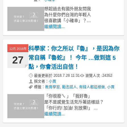
想起過去有國外朋友問我
為什麼你們台灣的年輕人
很喜歡講「小確幸」？
話題中總是：「今天去哪裡玩、哪家燒
繼續閱讀...
肉店好吃？」
在意的是「今天能不能早點下班？」
「颱風能否多放一天假？」
科學家：你之所以『魯』，是因為你
12月 2016年
27
常自稱『魯蛇』！ 今年 ...做到這 5
點，你會活出自信！
最後更新於
2018.7.28 11:31
瀏覽人次 :
24352
撰文者：
小賈
標籤：
教育學習
,
勵志感人
,
有錢人都這樣做
,
小賈
「你很廢ㄟ 」「我好魯」
是不是感覺生活充斥著這樣話？
「你行的! 加油! 別放棄!」
那今天是否說過類似這樣的話了呢?
繼續閱讀...
很多人每天都會在心中對自己說一些話
語，