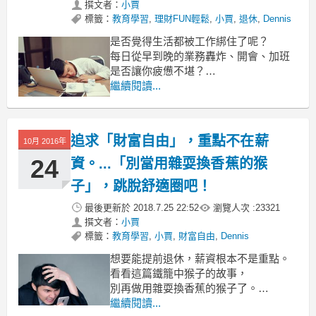
撰文者：
小賈
標籤：
教育學習
,
理財FUN輕鬆
,
小賈
,
退休
,
Dennis
是否覺得生活都被工作綁住了呢？
每日從早到晚的業務轟炸、開會、加班
是否讓你疲憊不堪？
辛勤工作的目的，
繼續閱讀...
無非是為了達成心目中理想的生活
但若你已工作很久，收入卻始終不如預
期
追求「財富自由」，重點不在薪
10月 2016年
24
資。...「別當用雜耍換香蕉的猴
子」，跳脫舒適圈吧！
最後更新於
2018.7.25 22:52
瀏覽人次 :
23321
撰文者：
小賈
標籤：
教育學習
,
小賈
,
財富自由
,
Dennis
想要能提前退休，薪資根本不是重點。
看看這篇鐵籠中猴子的故事，
別再做用雜耍換香蕉的猴子了。
我們時常在抱怨著薪水太低，超時工
繼續閱讀...