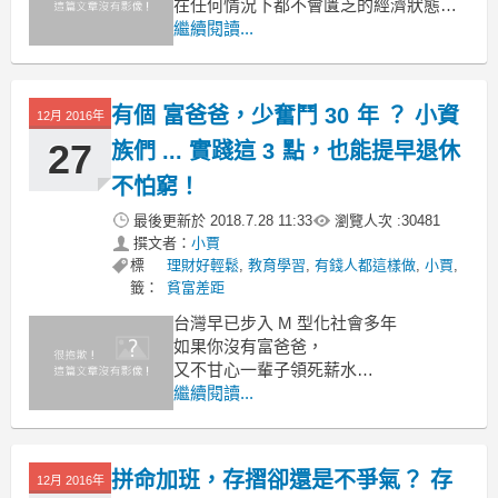
在任何情況下都不會匱乏的經濟狀態。
很多人有一種迷思，擁有高收入或賺到
繼續閱讀...
大筆錢，
即是所謂財富自由，事實上，
有錢與財富自由，其實是兩回事。
有個 富爸爸，少奮鬥 30 年 ？ 小資
12月 2016年
27
族們 ... 實踐這 3 點，也能提早退休
不怕窮！
最後更新於
2018.7.28 11:33
瀏覽人次 :
30481
撰文者：
小賈
標
理財好輕鬆
,
教育學習
,
有錢人都這樣做
,
小賈
,
籤：
貧富差距
台灣早已步入 M 型化社會多年
如果你沒有富爸爸，
又不甘心一輩子領死薪水
那麼該如何在貧富差距懸殊的社會中翻
繼續閱讀...
身呢?
下面將為你 解惑 ...！
其實資本主義的社會，就像一個自由馳
拼命加班，存摺卻還是不爭氣？ 存
12月 2016年
騁的獵場