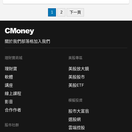
作。
但到底真的是這個社會有問題，
1
2
下一頁
還是根本是我們沒找到方法呢？
關於我們
部落格
加入我們
理財寶商城
美股專區
理財寶
美股放大鏡
軟體
美股股市
講座
美股ETF
線上課程
模擬投資
影音
合作作者
股市大富翁
選股網
股市社群
雲端控股