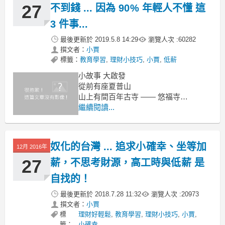
27
不到錢 ... 因為 90% 年輕人不懂 這
3 件事...
最後更新於
2019.5.8 14:29
瀏覽人次 :
60282
撰文者：
小賈
標籤：
教育學習
,
理財小技巧
,
小賈
,
低薪
小故事 大啟發
從前有座夏普山
山上有間百年古寺 —— 悠福寺
裡頭住著一群修行的和尚
繼續閱讀...
有天悠福寺方丈，因年事已高 即將退位
希望能評選出有智慧、聲望
奴化的台灣 ... 追求小確幸、坐等加
12月 2016年
27
薪，不思考財源，高工時與低薪 是
自找的！
最後更新於
2018.7.28 11:32
瀏覽人次 :
20973
撰文者：
小賈
標
理財好輕鬆
,
教育學習
,
理財小技巧
,
小賈
,
籤：
小確幸