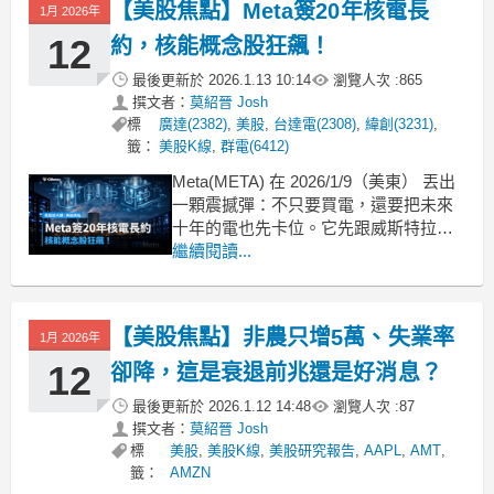
【美股焦點】Meta簽20年核電長
1月 2026年
12
約，核能概念股狂飆！
最後更新於
2026.1.13 10:14
瀏覽人次 :
865
撰文者：
莫紹晉 Josh
標
廣達(2382)
,
美股
,
台達電(2308)
,
緯創(3231)
,
籤：
美股K線
,
群電(6412)
Meta(META) 在 2026/1/9（美東） 丟出
一顆震撼彈：不只要買電，還要把未來
十年的電也先卡位。它先跟威斯特拉
(VST) 簽下 20年長期買電合約，再同步
繼續閱讀...
跟奧克洛(OKLO)、TerraPower（未上
市）合作資助新型核電，目標到 2035年
合計支援最高6.6GW 的核能供電能力。
【美股焦點】非農只增5萬、失業率
1月 2026年
市場第
12
卻降，這是衰退前兆還是好消息？
最後更新於
2026.1.12 14:48
瀏覽人次 :
87
撰文者：
莫紹晉 Josh
標
美股
,
美股K線
,
美股研究報告
,
AAPL
,
AMT
,
籤：
AMZN