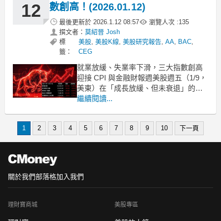
動會被放大，高估
12
數創高！(2026.01.12)
最後更新於
2026.1.12 08:57
瀏覽人次 :
135
撰文者：
莫紹晉 Josh
標
美股
,
美股K線
,
美股研究報告
,
AA
,
BAC
,
籤：
CEG
就業放緩、失業率下滑，三大指數創高
迎接 CPI 與金融財報週美股週五（1/9，
美東）在「成長放緩、但未衰退」的就
業數據下續強收高，S&P500 收
繼續閱讀...
6,966.28 點（+0.6%）、道瓊 49,504.07
點（+0.5%）、那指 23,671.35 點
1
2
3
4
5
6
7
8
9
10
下一頁
（+0.8%），均站歷史新高，小型股
關於我們
部落格
加入我們
理財寶商城
美股專區