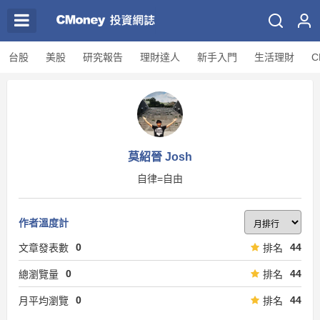
台股
美股
研究報告
理財達人
新手入門
生活理財
C
莫紹晉 Josh
自律=自由
作者溫度計
0
44
文章發表數
排名
0
44
總瀏覽量
排名
0
44
月平均瀏覽
排名