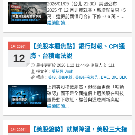
2026/01/09（台北 21:30）美國公布
2025 年 12 月非農就業，新增就業只 +5
萬，還把前兩個月合計下修 -7.6 萬。數
字一出來，很多投資人第一反應是：就
繼續閱讀...
業是不是突然熄火了？但同一份報告又
出現「反差」：失業率降到 4.4%，平均
時薪月增 +0.3%、年增 +3.8%，薪水沒
【美股本週焦點】銀行財報、CPI通
1月 2026年
有失
12
膨、台積電法說
最後更新於
2026.1.12 11:44
瀏覽人次 :
111
撰文者：
莫紹晉 Josh
標籤：
美股
,
美股K線
,
美股研究報告
,
BAC
,
BK
,
BLK
上週美股指數創高，但盤面更像「輪動
確認」而不是全面追價上週美股在科技
股帶動下收紅，標普與道瓊刷新高點，
同時羅素2000與等權重標普更強，顯示
繼續閱讀...
資金正往非科技與中小型擴散；但
mega-cap 科技內部開始分裂，市場進入
「選股比選市」的階段。這種結構偏健
【美股盤勢】就業降溫，美股三大指
1月 2026年
康，但也代表只要利率或數據一變，波