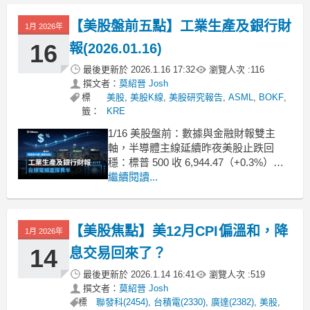
猛，財測強到超出舊框架美光第二季營
收238.6億美元。年增接近3倍。非GAAP
【美股盤前五點】工業生產及銀行財
1月 2026年
毛利率約74.9%，EPS為12.20美元。
16
報(2026.01.16)
最後更新於
2026.1.16 17:32
瀏覽人次 :
116
撰文者：
莫紹晉 Josh
標
美股
,
美股K線
,
美股研究報告
,
ASML
,
BOKF
,
籤：
KRE
1/16 美股盤前：數據與金融財報雙主
軸，半導體主線延續昨夜美股止跌回
穩：標普 500 收 6,944.47（+0.3%）、
道瓊收 49,442.44（+0.6%）、那斯達克
繼續閱讀...
小漲（約 +0.2%～+0.3%）。晶片與銀
行股帶動反彈、能源股受油價回落拖
累。今早亞股偏多，台灣、南韓科技股
【美股焦點】美12月CPI偏溫和，降
1月 2026年
續強；歐股開盤則
14
息交易回來了？
最後更新於
2026.1.14 16:41
瀏覽人次 :
519
撰文者：
莫紹晉 Josh
標
聯發科(2454)
,
台積電(2330)
,
廣達(2382)
,
美股
,