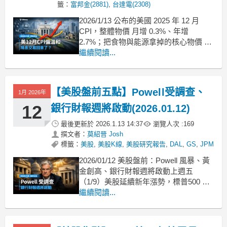
籤：
富邦金(2881)
,
台達電(2308)
2026/1/13 公布的美國 2025 年 12 月
CPI，整體物價 月增 0.3%、年增
2.7%；把食物與能源拿掉的核心物價 月
增 0.2%、年增 2.6%。市場第一時間的
繼續閱讀...
解讀很一致：核心沒有更燙，大家就開
始把重點放回「今年可能還是有降
息」，只是時間更像落在 年中以後。數
【美股盤前五點】Powell受調查、
1月 2026年
字不爆表，但結構透露
12
銀行財報週將啟動(2026.01.12)
最後更新於
2026.1.13 14:37
瀏覽人次 :
169
撰文者：
莫紹晉 Josh
標籤：
美股
,
美股K線
,
美股研究報告
,
DAL
,
GS
,
JPM
2026/01/12 美股盤前：Powell 風暴、黃
金創高、銀行財報週將啟動上週五
（1/9）美股延續新年漲勢，標普500 收
在約 6,966 點、那指約 23,671 點、費半
繼續閱讀...
指數飆到 7,638 點新高附近，VIX 約在
15 左右，風險情緒偏多。不過在 美司法
部對 Fed 主席 Powell