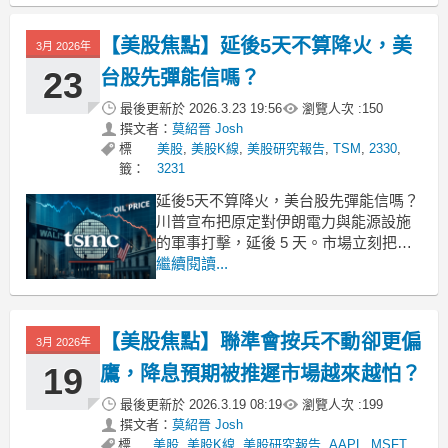
【美股焦點】延後5天不算降火，美
3月 2026年
23
台股先彈能信嗎？
最後更新於
2026.3.23 19:56
瀏覽人次 :
150
撰文者：
莫紹晉 Josh
標
美股
,
美股K線
,
美股研究報告
,
TSM
,
2330
,
籤：
3231
延後5天不算降火，美台股先彈能信嗎？
川普宣布把原定對伊朗電力與能源設施
的軍事打擊，延後 5 天。市場立刻把原
先的「衝突升級」交易，先修正成「短
繼續閱讀...
線降溫」。但核心問題不是股市有沒有
反彈，而是這波反彈，究竟是在重估風
險，還是在搶一個空窗期。這不是破
【美股焦點】聯準會按兵不動卻更偏
3月 2026年
冰，只是把最壞情境往後挪這次事件最
重要的校正，是不能寫成美
19
鷹，降息預期被推遲市場越來越怕？
最後更新於
2026.3.19 08:19
瀏覽人次 :
199
撰文者：
莫紹晉 Josh
標
美股
,
美股K線
,
美股研究報告
,
AAPL
,
MSFT
,