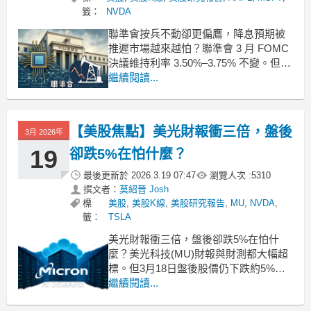
籤：
NVDA
聯準會按兵不動卻更偏鷹，降息預期被
推遲市場越來越怕？聯準會 3 月 FOMC
決議維持利率 3.50%–3.75% 不變。但聲
明與點陣圖顯示降息節奏被延後，市場
繼續閱讀...
解讀偏鷹。問題是：這種「不動但更
緊」會壓到哪些資產？經濟韌性還在但
通膨變更黏2025 年底以來，美國數據未
【美股焦點】美光財報衝三倍，盤後
3月 2026年
轉弱。2026 年 GDP 預測上
19
卻跌5%在怕什麼？
最後更新於
2026.3.19 07:47
瀏覽人次 :
5310
撰文者：
莫紹晉 Josh
標
美股
,
美股K線
,
美股研究報告
,
MU
,
NVDA
,
籤：
TSLA
美光財報衝三倍，盤後卻跌5%在怕什
麼？美光科技(MU)財報與財測都大幅超
標。但3月18日盤後股價仍下跌約5%。
核心問題不是數字夠不夠強，而是市場
繼續閱讀...
先前把未來漲幅押得太滿。AI拉貨太