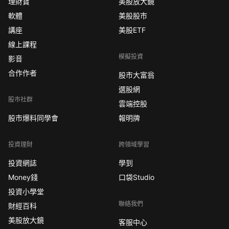
理財寶
美股放大鏡
軟體
美股股市
講座
美股ETF
線上課程
模擬投資
影音
合作作者
股市大富翁
選股網
股市社群
雲端控股
股市爆料同學會
報明牌
投資理財
跨領域學習
投資網誌
學到
Money錢
口袋Studio
投資小學堂
聯絡我們
財經百科
美股放大鏡
客服中心