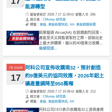
17
能源轉型
最後更新於
2026.7.17 11:00
瀏覽人次 :
266
撰文者：
CMoney 研究員
標籤：
美股
,
美股新聞快訊
,
AA
,
美股精選新聞
鋁業龍頭 Alcoa(AA) 在鋁價劇烈回落、
產能受天災與監管掣肘之際，卻拋出史
上最大併購案，擬以約40億美元收購
South32 上游鋁資產，喊出近9億美元綜
繼續閱讀...
效，展開一場逆風放大的高風險成長賭
局。 .badgeprice-container {
display: flex !im
阿科公司宣佈收購南32，預計創造
7月 2026年
17
約9億美元的協同效應，2026年鋁土
礦產量調降至950萬噸
最後更新於
2026.7.17 10:06
瀏覽人次 :
212
撰文者：
CMoney 研究員
標籤：
美股
,
美股新聞快訊
,
AA
阿科公司CEO表示收購南32上游資產將