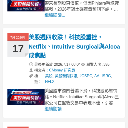
帶來長期股東價值，但因Pinjarra精煉廠
挑戰，2026年鋁土礦產量預測下調。
.badgeprice-container {
繼續閱讀...
display: flex !important;
gap: 1rem !important;
美股週四收跌！科技股重挫，
7月 2026年
17
Netflix、Intuitive Surgical與Alcoa
成焦點
最後更新於
2026.7.17 08:04
瀏覽人次 :
395
撰文者：
CMoney 研究員
標
美股
,
美股新聞快訊
,
#GSPC
,
AA
,
ISRG
,
籤：
NFLX
美國股市週四普遍下滑，科技股影響情
緒。Netflix、Intuitive Surgical和Alcoa三
家公司在盤後交易中表現不佳，引發投
資者關注。 .badgeprice-container {
繼續閱讀...
display: flex !important;
gap: 1r