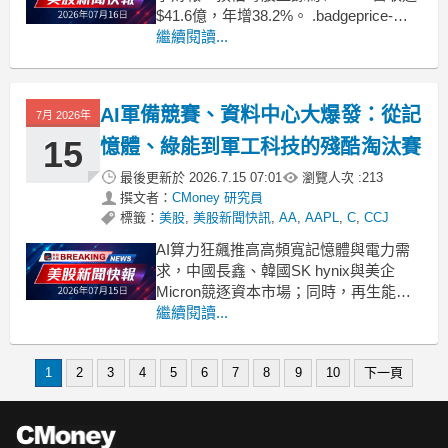
$41.6億，年增38.2%。 .badgeprice-
container {
繼續閱讀...
display: flex !important;
gap: 1rem !important;
AI軍備競賽、資料中心大爆發：從記
7月 2026年
15
憶體、綠能到軍工科技的殘酷淘汰賽
最後更新於
2026.7.15 07:01
瀏覽人次 :
213
撰文者：
CMoney 研究員
標籤：
美股
,
美股新聞快訊
,
AA
,
AAPL
,
C
,
CCJ
AI算力狂飆推高高頻寬記憶體與電力需
求，中國長鑫、韓國SK hynix與美企
Micron競逐資本市場；同時，再生能
源、核燃料與關鍵礦物搶攻資料中心與
繼續閱讀...
國防需求，軍工與資安股則在「AI戰
場」上演新一輪重估潮。 .badgeprice-
container {
1
2
3
4
5
6
7
8
9
10
下一頁
display: flex