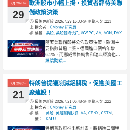
歐洲股市小幅上揚，投資者靜待美聯
7月 2026年
29
儲政策決策
最後更新於
2026.7.29 16:03
瀏覽人次 :
213
撰文者：
CMoney 研究員
標籤：
美股
,
美股新聞快訊
,
#GSPC
,
AA
,
AON
,
DAX
隨著美聯儲即將公佈政策決策，歐洲主
要指數普遍上漲。德國進口價格年增
6.1%，而挪威零售銷售和瑞典經濟也顯
示增長跡象。 .badgeprice-container {
繼續閱讀...
display: flex !important;
gap: 1rem !important;
特朗普提議削減鋁關稅，促進美國工
7月 2026年
21
廠建設！
最後更新於
2026.7.21 06:48
瀏覽人次 :
222
撰文者：
CMoney 研究員
標
美股
,
美股新聞快訊
,
AA
,
CENX
,
CSTM
,
籤：
KALU
特朗普政府推出新計畫，將鋁進口關稅