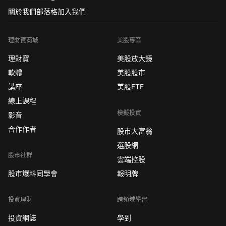
關於我們
部落格
加入我們
理財寶商城
美股專區
理財寶
美股放大鏡
軟體
美股股市
講座
美股ETF
線上課程
模擬投資
影音
合作作者
股市大富翁
選股網
股市社群
雲端控股
股市爆料同學會
報明牌
投資理財
跨領域學習
投資網誌
學到