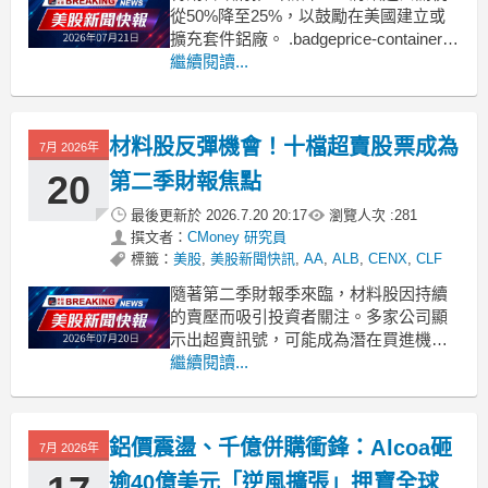
從50%降至25%，以鼓勵在美國建立或
擴充套件鋁廠。 .badgeprice-container {
display: flex !important;
繼續閱讀...
gap: 1rem !important;
flex-wr
材料股反彈機會！十檔超賣股票成為
7月 2026年
20
第二季財報焦點
最後更新於
2026.7.20 20:17
瀏覽人次 :
281
撰文者：
CMoney 研究員
標籤：
美股
,
美股新聞快訊
,
AA
,
ALB
,
CENX
,
CLF
隨著第二季財報季來臨，材料股因持續
的賣壓而吸引投資者關注。多家公司顯
示出超賣訊號，可能成為潛在買進機
會。 .badgeprice-container {
繼續閱讀...
display: flex !important;
gap: 1rem !important;
鋁價震盪、千億併購衝鋒：Alcoa砸
7月 2026年
逾40億美元「逆風擴張」押寶全球