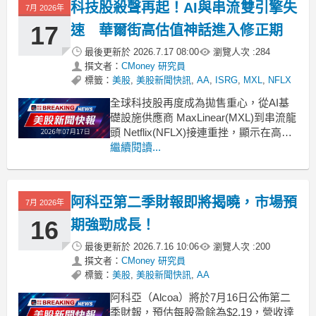
科技股殺聲再起！AI與串流雙引擎失
7月 2026年
17
速 華爾街高估值神話進入修正期
最後更新於
2026.7.17 08:00
瀏覽人次 :
284
撰文者：
CMoney 研究員
標籤：
美股
,
美股新聞快訊
,
AA
,
ISRG
,
MXL
,
NFLX
全球科技股再度成為拋售重心，從AI基
礎設施供應商 MaxLinear(MXL)到串流龍
頭 Netflix(NFLX)接連重挫，顯示在高估
值與成長預期見頂之下，市場對科技股
繼續閱讀...
風險胃納快速降溫，資金重新評估AI與
數位娛樂長線題材。 .badgeprice-
container {
阿科亞第二季財報即將揭曉，市場預
disp
7月 2026年
16
期強勁成長！
最後更新於
2026.7.16 10:06
瀏覽人次 :
200
撰文者：
CMoney 研究員
標籤：
美股
,
美股新聞快訊
,
AA
阿科亞（Alcoa）將於7月16日公佈第二
季財報，預估每股盈餘為$2.19，營收達