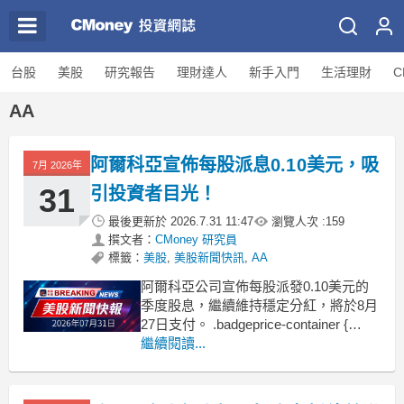
台股
美股
研究報告
理財達人
新手入門
生活理財
C
AA
阿爾科亞宣佈每股派息0.10美元，吸
7月 2026年
31
引投資者目光！
最後更新於
2026.7.31 11:47
瀏覽人次 :
159
撰文者：
CMoney 研究員
標籤：
美股
,
美股新聞快訊
,
AA
阿爾科亞公司宣佈每股派發0.10美元的
季度股息，繼續維持穩定分紅，將於8月
27日支付。 .badgeprice-container {
display: flex !important;
繼續閱讀...
gap: 1rem !important;
flex-wr