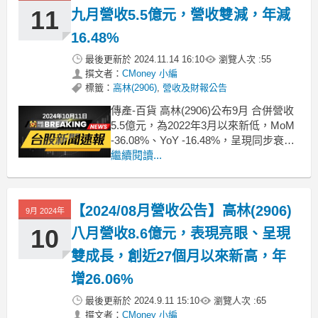
11
九月營收5.5億元，營收雙減，年減
16.48%
最後更新於
2024.11.14 16:10
瀏覽人次 :
55
撰文者：
CMoney 小編
標籤：
高林(2906)
,
營收及財報公告
傳產-百貨 高林(2906)公布9月 合併營收
5.5億元，為2022年3月以來新低，MoM
-36.08%、YoY -16.48%，呈現同步衰
退、營收表現不佳；累計2024年1月至9
繼續閱讀...
月營收約66.29億，較去年同期 YoY
+14.27%。想知道更多股市相關資訊，
可點擊下方連結，從籌碼K線APP查詢
【2024/08月營收公告】高林(2906)
9月 2024年
10
八月營收8.6億元，表現亮眼、呈現
雙成長，創近27個月以來新高，年
增26.06%
最後更新於
2024.9.11 15:10
瀏覽人次 :
65
撰文者：
CMoney 小編