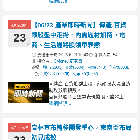
停，報價15.6元、漲幅9.86%，多頭買盤
繼續閱讀...
明顯放大。今日上攻主因，鎖定市場延
續「母以子貴」生技概念股風潮，高林
透過轉投資生技醫療與海外私募基金間
【06/23 產業即時新聞】傳產-百貨
6月 2026年
接持有SpaceX及多檔未上
23
類股盤中走揚，內需題材加持，電
商、生活通路股領軍表態
最後更新於
2026.6.23 10:43
瀏覽人次 :
542
撰文者：
CMoney 研究員
標
遠百(2903)
,
寶雅(5904)
,
阿瘦(8443)
,
全家(5903)
,
籤：
淘帝-KY(2929)
,
大洋-KY(5907)
🔸傳產-百貨族群上漲，龍頭股表現強勁
助攻類股指數。
百貨類股今日盤中表現搶眼，整體上漲
2.19%，主要由指標股富邦媒漲逾6%、
繼續閱讀...
寶雅漲近4%領軍。統一超也穩健上揚逾
2%。此波漲勢主要受惠於內需市場逐步
回溫，加上母親節檔期、年中慶等消費
高林宣布轉移開發重心，東南亞布局
9月 2025年
旺季題材發酵，資金回流至具消費概念
的通路類股。
初見成效