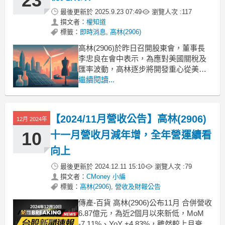
23
🔸通
最後更新於
2025.9.23 07:49
瀏覽人次 :
117
撰文者：
權知道
標籤：
即時消息
,
高林(2906)
高林(2906)於昨日召開股東會，董事長
李忠良在會中表示，為應對美國關稅及
匯率波動，高林逐步將開發重心從美國
轉移至其他國家，目前已有初步成效。
繼續閱讀...
公司今年將在貿易、時尚精品、生技及
綠能產業中尋求穩定成長。這一策略調
整不僅影響了供應鏈結構，也對公司未
【2024/11月營收公告】高林(2906)
12月 2024年
來的業務發展方向產生了重要影響。高
林的供應鏈策略調整高林
10
十一月營收月減年增，全年營運續看
向上
最後更新於
2024.12.11 15:10
瀏覽人次 :
79
撰文者：
CMoney 小編
標籤：
高林(2906)
,
營收及財報公告
傳產-百貨 高林(2906)公布11月 合併營收
6.87億元，為近2個月以來新低，MoM
-7.11%、YoY +4.83%，雖然較上月衰