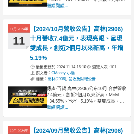
退，但仍貢獻力道卻超越去年同期；累
繼續閱讀...
計2024年1月至11月營收約80.05億，較
去年同期 YoY +11.95%。想知道更多股
市相關資訊，可點擊下方連結，從籌碼K
【2024/10月營收公告】高林(2906)
11月 2024年
11
十月營收7.4億元，表現亮眼、呈現
雙成長，創近2個月以來新高，年增
5.19%
最後更新於
2024.11.14 16:10
瀏覽人次 :
101
撰文者：
CMoney 小編
標籤：
高林(2906)
,
營收及財報公告
傳產-百貨 高林(2906)公布10月 合併營收
7.4億元，創近2個月以來新高，MoM
+34.55%、YoY +5.19%，雙雙成長、營
收表現亮眼；累計2024年1月至10月營收
繼續閱讀...
約73.17億，較去年同期 YoY +12.66%。
想知道更多股市相關資訊，可點擊下方
連結，從籌碼K線APP查詢哦！ht
【2024/09月營收公告】高林(2906)
10月 2024年