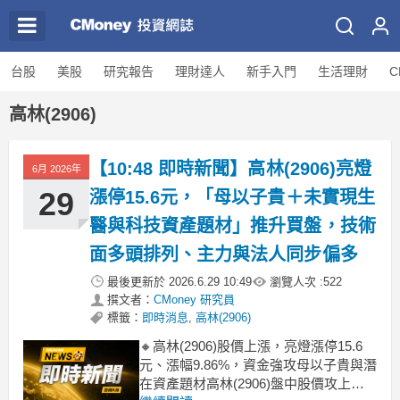
台股
美股
研究報告
理財達人
新手入門
生活理財
C
高林(2906)
【10:48 即時新聞】高林(2906)亮燈
6月 2026年
29
漲停15.6元，「母以子貴＋未實現生
醫與科技資產題材」推升買盤，技術
面多頭排列、主力與法人同步偏多
最後更新於
2026.6.29 10:49
瀏覽人次 :
522
撰文者：
CMoney 研究員
標籤：
即時消息
,
高林(2906)
🔸高林(2906)股價上漲，亮燈漲停15.6
元、漲幅9.86%，資金強攻母以子貴與潛
在資產題材高林(2906)盤中股價攻上漲