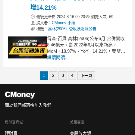
增14.21%
最後更新於
2024.8.16 09:20
瀏覽人次 :
69
撰文者：
CMoney 小編
標籤：
高林(2906)
,
營收及財報公告
傳產-百貨 高林(2906)公布6月 合併營收
8.46億元，創2022年6月以來新高，
MoM +18.97%、YoY +14.21%，雙雙成
長、營收表現亮眼；累計2024年前6個月
繼續閱讀...
營收約43.57億，較去年同期 YoY
+14.92%。想知道更多股市相關資訊，
1
2
3
4
下一頁
可點擊下方連結，從籌碼K線APP查詢
哦！
關於我們
部落格
加入我們
理財寶商城
美股專區
理財寶
美股放大鏡