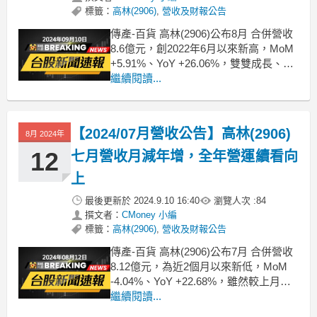
標籤：
高林(2906)
,
營收及財報公告
傳產-百貨 高林(2906)公布8月 合併營收
8.6億元，創2022年6月以來新高，MoM
+5.91%、YoY +26.06%，雙雙成長、營
收表現亮眼；累計2024年1月至8月營收
繼續閱讀...
約60.28億，較去年同期 YoY +17.42%。
想知道更多股市相關資訊，可點擊下方
連結，從籌碼K線APP查詢哦！h
【2024/07月營收公告】高林(2906)
8月 2024年
12
七月營收月減年增，全年營運續看向
上
最後更新於
2024.9.10 16:40
瀏覽人次 :
84
撰文者：
CMoney 小編
標籤：
高林(2906)
,
營收及財報公告
傳產-百貨 高林(2906)公布7月 合併營收
8.12億元，為近2個月以來新低，MoM
-4.04%、YoY +22.68%，雖然較上月衰
退，但仍貢獻力道卻超越去年同期；累
繼續閱讀...
計2024年1月至7月營收約51.68億，較去