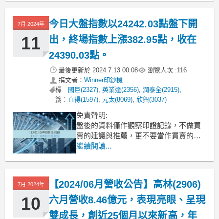
年同期 YoY +16.1%。想知道更多股市相
關資訊，可點擊下方連結，從籌碼K線A
今日大盤指數以24242.03點盤下開
7月 2024年
11
出，終場指數上漲382.95點，收在
24390.03點。
最後更新於
2024.7.13 00:08
瀏覽人次 :
116
撰文者：
Winner印鈔機
標
國巨(2327)
,
英業達(2356)
,
潤泰全(2915)
,
籤：
直得(1597)
,
元太(8069)
,
欣興(3037)
免責聲明:
盤後的資料僅作觀察印證記錄，不做買
賣的建議與推薦，更不要當作買賣的依
據，本文章內容不需負任何法律責任。
繼續閱讀...
學習要先從模擬印證記錄開始，學好自
己高勝率的方法再進場。進場前就要想
好出場的策略，否則別進場，隨時做好
【2024/06月營收公告】高林(2906)
7月 2024年
資金的風控。
任何交易行為須自行判斷並自負投資風
10
六月營收8.46億元，表現亮眼、呈現
險及盈虧！。
雙成長，創近25個月以來新高，年