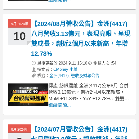
9月營收約21.7億，較去年同期 YoY
-2.61%。想知道更多股市相關資訊，可
點擊下方連結，從籌碼K線APP查詢哦！
【2024/08月營收公告】金洲(4417)
9月 2024年
ht
10
八月營收3.13億元，表現亮眼、呈現
雙成長，創近2個月以來新高，年增
12.78%
最後更新於
2024.9.11 15:10
瀏覽人次 :
54
撰文者：
CMoney 小編
標籤：
金洲(4417)
,
營收及財報公告
傳產-紡織纖維 金洲(4417)公布8月 合併
營收3.13億元，創近2個月以來新高，
MoM +11.84%、YoY +12.78%，雙雙成
長、營收表現亮眼；累計2024年1月至8
繼續閱讀...
月營收約19.36億，較去年同期 YoY
-2.55%。想知道更多股市相關資訊，可
點擊下方連結，從籌碼K線APP查詢哦！
【2024/07月營收公告】金洲(4417)
8月 2024年
h