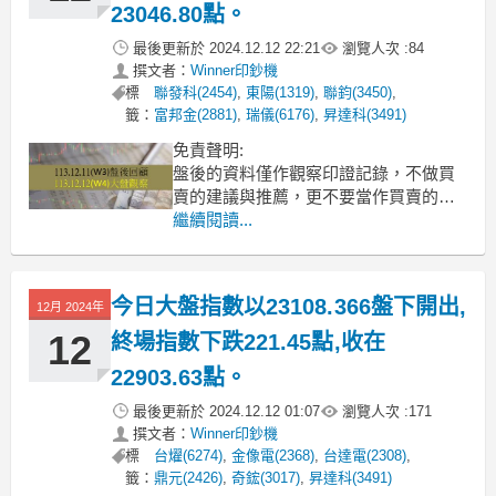
23046.80點。
最後更新於
2024.12.12 22:21
瀏覽人次 :
84
撰文者：
Winner印鈔機
標
聯發科(2454)
,
東陽(1319)
,
聯鈞(3450)
,
籤：
富邦金(2881)
,
瑞儀(6176)
,
昇達科(3491)
免責聲明:
盤後的資料僅作觀察印證記錄，不做買
賣的建議與推薦，更不要當作買賣的依
據，本文章內容不需負任何法律責任。
繼續閱讀...
學習要先從模擬印證記錄開始，學好自
己高勝率的方法再進場。進場前就要想
好出場的策略，否則別進場，隨時做好
今日大盤指數以23108.366盤下開出,
12月 2024年
資金的風控。
任何交易行為須自行判斷並自負投資風
12
終場指數下跌221.45點,收在
險及盈虧！。
22903.63點。
最後更新於
2024.12.12 01:07
瀏覽人次 :
171
撰文者：
Winner印鈔機
標
台燿(6274)
,
金像電(2368)
,
台達電(2308)
,
籤：
鼎元(2426)
,
奇鋐(3017)
,
昇達科(3491)