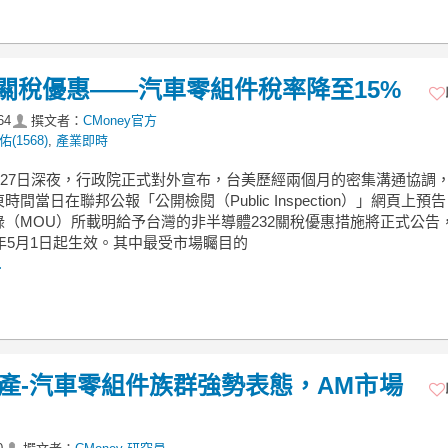
2關稅優惠——汽車零組件稅率降至15%
64
撰文者：
CMoney官方
佑(1568)
,
產業即時
5月27日深夜，行政院正式對外宣布，台美歷經兩個月的密集溝通協調
時間當日在聯邦公報「公開檢閱（Public Inspection）」網頁上預
錄（MOU）所載明給予台灣的非半導體232關稅優惠措施將正式公告
6年5月1日起生效。其中最受市場矚目的
.
】傳產-汽車零組件族群強勢表態，AM市場
！