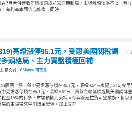
繞在7月合併營收年增逾兩成並寫同期新高，市場解讀淡季不淡、營
斂，有利基本面信心修復，同時
.
1319)亮燈漲停95.1元，受惠美國關稅調
破多頭格局、主力買盤積極回補
撰文者：
CMoney 研究員
319)股價上漲，盤中亮燈漲停鎖在95.1元、漲幅9.94%東陽(1319)今
中亮燈漲停鎖在95.1元，漲幅9.94%。買盤主軸延續近期美國調降
關稅至15%的利多，市場預期北美補庫存與遞延拉貨可望啟動，對以
市場的東陽帶來中期接單想像。加上先前
.