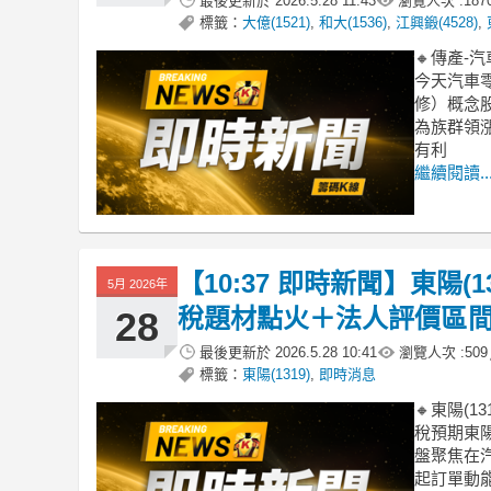
最後更新於
2026.5.28 11:43
瀏覽人次 :
187
標籤：
大億(1521)
,
和大(1536)
,
江興鍛(4528)
,
🔸傳產-
今天汽車零
修）概念
為族群領
有利
繼續閱讀..
【10:37 即時新聞】東陽(
5月 2026年
稅題材點火＋法人評價區
28
最後更新於
2026.5.28 10:41
瀏覽人次 :
509
標籤：
東陽(1319)
,
即時消息
🔸東陽(
稅預期東陽
盤聚焦在
起訂單動