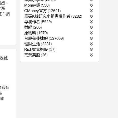
劇烈，
Money錢
950
空漲
CMoney官方
12641
宣布調
籌碼K線研究小組專欄作者
3282
專欄作者
5929
財經
206
原物料
1970
台股盤後速報
137059
理財生活
2231
Rich智富選股
17
穹蒼美股
26
收藏
急殺逾
陽
品關