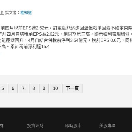
撰文者：
權知道
19)前四月稅前EPS達2.62元，訂單動能逐步回溫但戰爭因素不確定東陽(1
6年前四月自結稅前EPS為2.62元，創同期第三高，顯示獲利表現穩健
能逐漸回升，4月自結合併稅前淨利3.54億元，稅前EPS 0.6元，同
高。累計稅前淨利達15.4
.
5
6
7
8
9
10
下一頁
群
投資理財
即時股市
美股專區