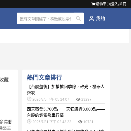
購物車(
0
)
登入/註冊
熱門文章排行
收藏
【台股盤後】加權搶回季線，矽光、機器人
齊攻
2026/8/5 下午 05:24:07
23297
四天蒸發3,700點，一天狂飆近3,000點——
台股的雲霄飛車行情
利多帶動
2026/7/31 下午 02:43:22
10731
天買盤主