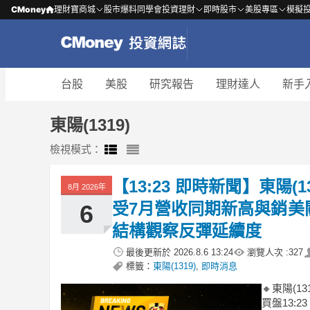
CMoney
理財寶商城
股市爆料同學會
投資理財
即時股市
美股專區
模擬
台股
美股
研究報告
理財達人
新手
東陽(1319)
檢視模式：
【13:23 即時新聞】東陽(1
8月 2026年
受7月營收同期新高與銷美
6
結構觀察反彈延續度
最後更新於
2026.8.6 13:24
瀏覽人次 :
327
標籤：
東陽(1319)
,
即時消息
🔸東陽(
買盤13:2