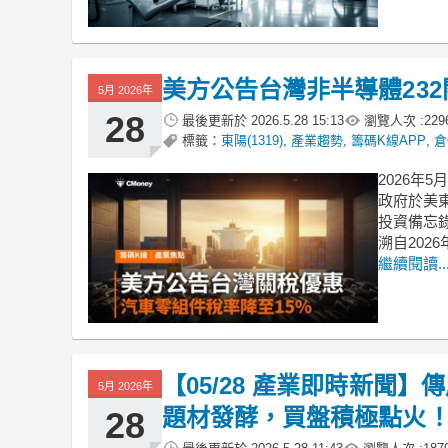
美方公告台灣非半導體23
5月 2026年
28
最後更新於
2026.5.28 15:13
瀏覽人次 :
229
標籤：
東陽(1319)
,
產業趨勢
,
籌碼K線APP
,
倉
2026年
政府於美東
投資備忘
溯自202
繼續閱讀..
【05/28 產業即時新聞
5月 2026年
題材發酵，買盤積極點火
28