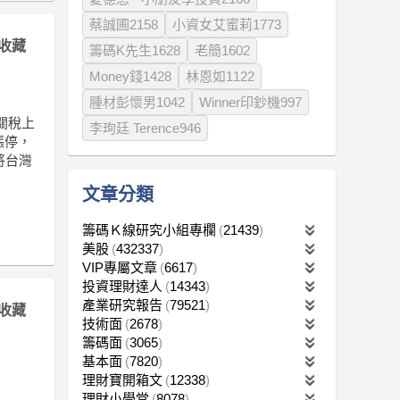
蔡誠圃2158
小資女艾蜜莉1773
收藏
籌碼K先生1628
老簡1602
Money錢1428
林恩如1122
腫材彭懷男1042
Winner印鈔機997
關稅上
李珣廷 Terence946
漲停，
將台灣
文章分類
籌碼Ｋ線研究小組專欄
21439
美股
432337
VIP專屬文章
6617
投資理財達人
14343
產業研究報告
79521
收藏
技術面
2678
籌碼面
3065
基本面
7820
理財寶開箱文
12338
理財小學堂
8078