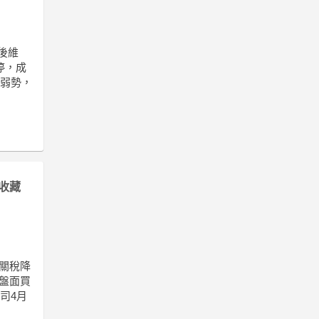
後維
停，成
偏弱勢，
收藏
與關稅降
。盤面買
司4月