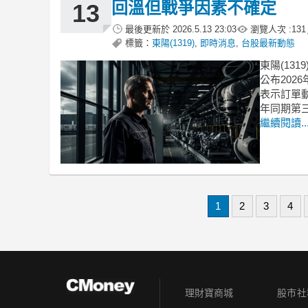
回溫但戰爭因素不確定
13
最後更新於
2026.5.13 23:03
瀏覽人次 :
131
標籤：
東陽(1319)
,
即時消息
,
台股最新動態
東陽(13
公布202
表示訂單動
年同期第三
繼續閱讀..
1
2
3
4
理財寶商城
股市社