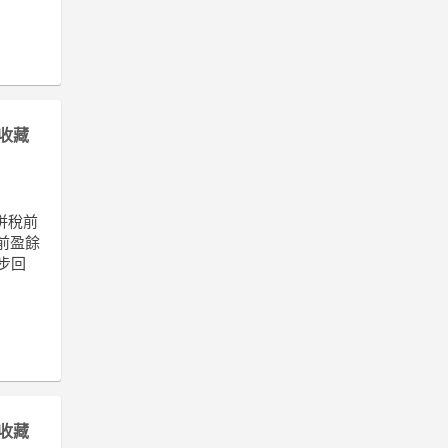
收藏
合併稅前
前盈餘
步回
收藏