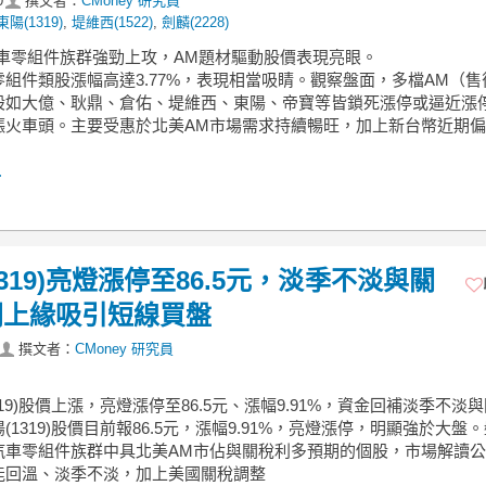
0
撰文者：
CMoney 研究員
東陽(1319)
,
堤維西(1522)
,
劍麟(2228)
汽車零組件族群強勁上攻，AM題材驅動股價表現亮眼。
組件類股漲幅高達3.77%，表現相當吸睛。觀察盤面，多檔AM（售
股如大億、耿鼎、倉佑、堤維西、東陽、帝寶等皆鎖死漲停或逼近漲
漲火車頭。主要受惠於北美AM市場需求持續暢旺，加上新台幣近期
.
1319)亮燈漲停至86.5元，淡季不淡與關
間上緣吸引短線買盤
撰文者：
CMoney 研究員
1319)股價上漲，亮燈漲停至86.5元、漲幅9.91%，資金回補淡季不淡
(1319)股價目前報86.5元，漲幅9.91%，亮燈漲停，明顯強於大盤
汽車零組件族群中具北美AM市佔與關稅利多預期的個股，市場解讀公
能回溫、淡季不淡，加上美國關稅調整