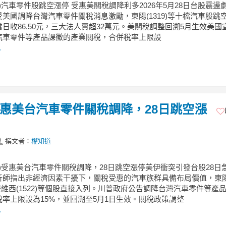
19)汽車零件股跳空漲停 受惠美關稅調降利多2026年5月28日台股震盪
美國調降台灣汽車零件關稅消息激勵，東陽(1319)等十檔汽車股跳
日收86.50元，三大法人賣超32萬元。美關稅調整回溯5月生效美國
汽車零件等產品課徵的產業關稅，合併稅率上限設
.
)受惠美台汽車零件關稅調降，28日跳空漲
撰文者：
權知道
19)受惠美台汽車零件關稅調降，28日跳空漲停美伊衝突引發台股28日
析師指出非經濟因素干擾下，關稅受惠的汽車族群具備布局價值，東
)與堤維西(1522)等個股直接入列。川普政府公告調降台灣汽車零件等產
稅率上限設為15%，並回溯至5月1日生效。關稅政策調整
.