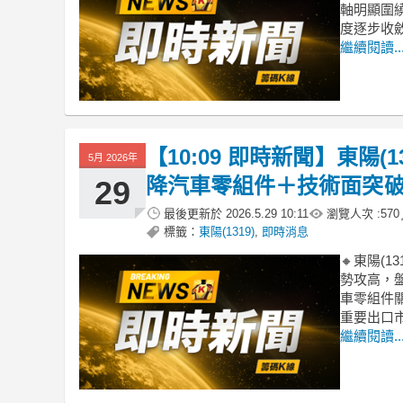
軸明顯圍
度逐步收
繼續閱讀..
【10:09 即時新聞】東陽(
5月 2026年
降汽車零組件＋技術面突
29
最後更新於
2026.5.29 10:11
瀏覽人次 :
570
標籤：
東陽(1319)
,
即時消息
🔸東陽(1
勢攻高，盤
車零組件
重要出口
繼續閱讀..