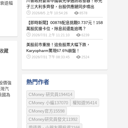
川普政府要禁中國製光學通訊收發器！矽光
收衰退幅
子三大利多齊發，台股供應鏈同步噴出
2026/8/5 上午 10:54:26
8578
【即時新聞】00878配息挑戰0.737元！158
萬股民搶卡位，除息前還能追嗎？
2026/7/31 上午 11:21:10
6239
美股前市重挫！這些股票大幅下跌，
Karyopharm驚現67.6%崩盤！
收藏
2026/7/31 下午 08:33:45
2524
熱門作者
早股價強
臺灣汽
CMoney 研究員194414
美國為
CMoney 小編137070
權知道95414
CMoney官方15598
CMoney研究員發文11992
愛德恩 - 小朋友學投資2166