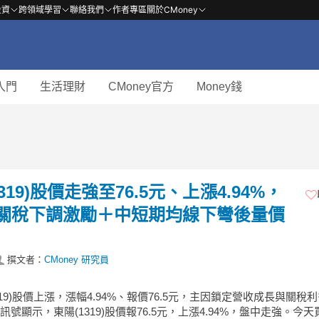
投資
跨領域學習
聯絡我們
作者專區
關於CMoney
入門
生活理財
CMoney官方
Money錢
319)股價走強至76.5元、上漲4.94%，
關稅下調激勵＋中短期均線下彎後量價
撰文者：
CMoney 研究員
1319)股價上漲，漲幅4.94%、報價76.5元，主因鎖定營收成長與關稅
3 訊號顯示，東陽(1319)股價報76.5元，上漲4.94%，盤中走強。今