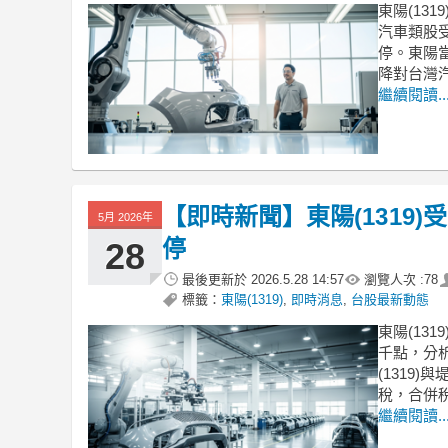
東陽(13
汽車類股受
停。東陽當
降對台灣
繼續閱讀..
【即時新聞】東陽(1319
5月 2026年
停
28
最後更新於
2026.5.28 14:57
瀏覽人次 :
78
標籤：
東陽(1319)
,
即時消息
,
台股最新動態
東陽(13
千點，分
(1319
稅，合併
繼續閱讀..