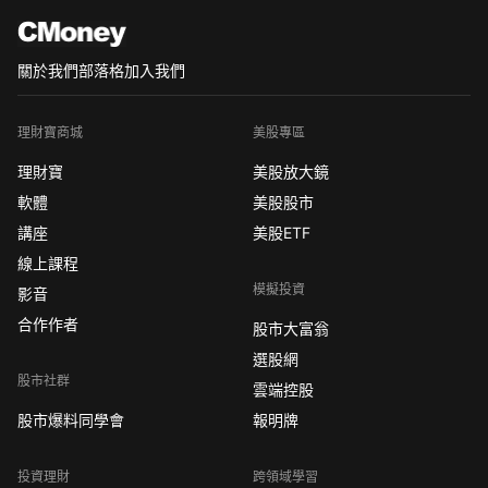
也因為增加當沖的成交量，
關於我們
部落格
加入我們
理財寶商城
美股專區
理財寶
美股放大鏡
軟體
美股股市
講座
美股ETF
線上課程
模擬投資
影音
合作作者
股市大富翁
選股網
股市社群
雲端控股
股市爆料同學會
報明牌
投資理財
跨領域學習