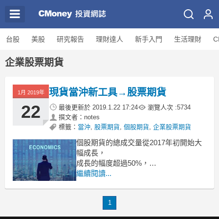
台股
美股
研究報告
理財達人
新手入門
生活理財
C
企業股票期貨
現貨當沖新工具→股票期貨
1月 2019年
22
最後更新於
2019.1.22 17:24
瀏覽人次 :
5734
撰文者：notes
標籤：
當沖
,
股票期貨
,
個股期貨
,
企業股票期貨
個股期貨的總成交量從2017年初開始大
幅成長，
成長的幅度超過50%，
當時立法院在4/11三讀通過《證券交易
繼續閱讀...
稅條例》，
股市當沖的證券交易稅減半為千分之
1
1.5，
增加了現貨當沖的成交量，