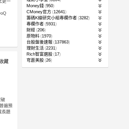
比更一
Money錢
950
CMoney官方
12641
QoQ
籌碼K線研究小組專欄作者
3282
專欄作者
5931
財經
206
原物料
1970
台股盤後速報
137863
理財生活
2231
Rich智富選股
17
穹蒼美股
26
收藏
突破
普遍預
成長題