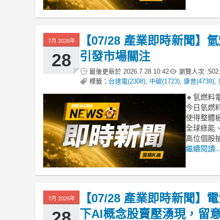
【07/28 產業即時新聞
7月 2026年
引發市場關注
28
最後更新於
2026.7.28 10:42
瀏覽人次 :
502
標籤：
台達電(2308)
,
中碳(1723)
,
康普(4739)
,
🔸氫燃
今日氫燃
使得整體
全球綠能
高位個股
繼續閱讀..
【07/28 產業即時新聞
7月 2026年
下AI概念股賣壓湧現，留
28