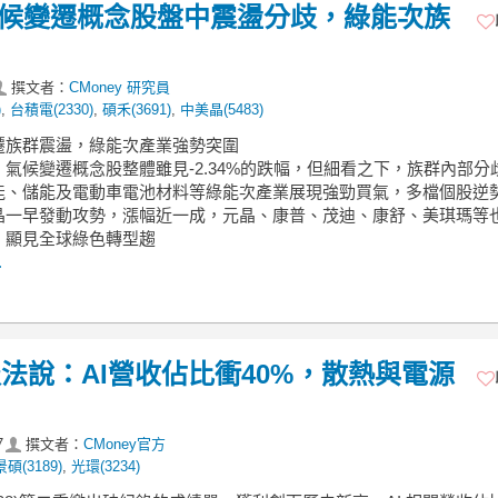
】氣候變遷概念股盤中震盪分歧，綠能次族
撰文者：
CMoney 研究員
)
,
台積電(2330)
,
碩禾(3691)
,
中美晶(5483)
變遷族群震盪，綠能次產業強勢突圍
氣候變遷概念股整體雖見-2.34%的跌幅，但細看之下，族群內部分
能、儲能及電動車電池材料等綠能次產業展現強勁買氣，多檔個股逆
晶一早發動攻勢，漲幅近一成，元晶、康普、茂迪、康舒、美琪瑪等
，顯見全球綠色轉型趨
.
Q2財報法說：AI營收佔比衝40%，散熱與電源
7
撰文者：
CMoney官方
景碩(3189)
,
光環(3234)