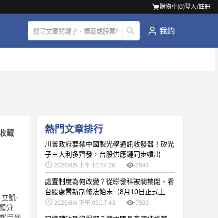
購物車(
0
)
登入/註冊
熱門文章排行
收藏
川普政府要禁中國製光學通訊收發器！矽光
子三大利多齊發，台股供應鏈同步噴出
2026/8/5 上午 10:54:26
8593
處置制度為何改變？從聯發科被關禁閉，看
台股處置新制修法始末（8月10日正式上
立凱-
路）
2026/8/4 下午 05:17:43
7509
顯分
都受到