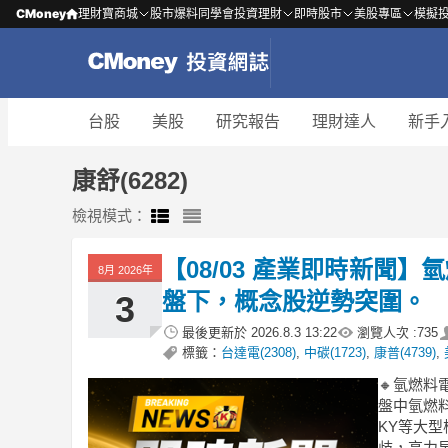
CMoney
理財寶商城
股市爆料同學會
投資理財
即時股市
美股專區
模擬
台股
美股
研究報告
理財達人
新手
康舒(6282)
檢視模式：
【08/03 產業即時新聞
8月 2026年
盤下，概念股逆勢突圍。
3
最後更新於
2026.8.3 13:22
瀏覽人次 :
735
標籤：
台達電(2308)
,
中碳(1723)
,
康普(4739)
,
🔸氫燃
盤中氫燃料
KY等大
歧，高力