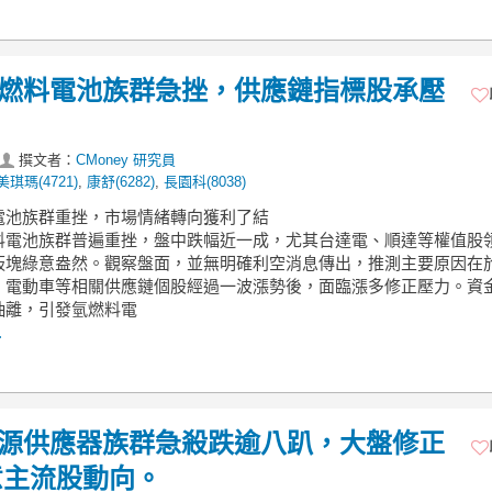
】氫燃料電池族群急挫，供應鏈指標股承壓
撰文者：
CMoney 研究員
美琪瑪(4721)
,
康舒(6282)
,
長園科(8038)
料電池族群重挫，市場情緒轉向獲利了結
料電池族群普遍重挫，盤中跌幅近一成，尤其台達電、順達等權值股
板塊綠意盎然。觀察盤面，並無明確利空消息傳出，推測主要原因在
、電動車等相關供應鏈個股經過一波漲勢後，面臨漲多修正壓力。資
抽離，引發氫燃料電
.
】電源供應器族群急殺跌逾八趴，大盤修正
意主流股動向。