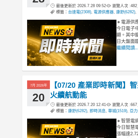
最後更新於
2026.7.28 09:52
瀏覽人次 :
482
標籤：
台達電(2308)
,
電源供應器
,
康舒(6282)
,
🔸電源
今日電子
顯。其中龍
日大盤面
繼續閱讀..
【07/20 產業即時新聞
7月 2026年
火續航動能
20
最後更新於
2026.7.20 12:41
瀏覽人次 :
667
標籤：
康舒(6282)
,
即時消息
,
華城(1519)
,
亞力(
🔸智慧
今日智慧
漲幅達2