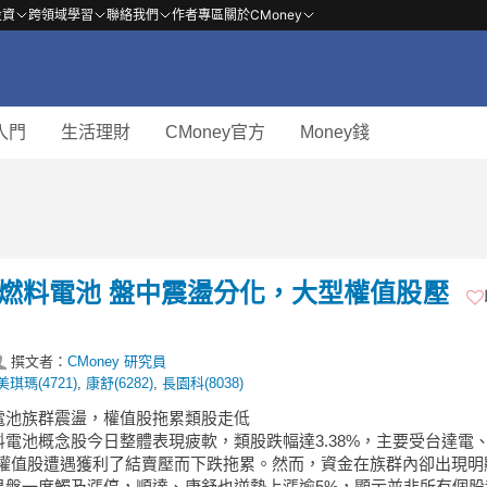
投資
跨領域學習
聯絡我們
作者專區
關於CMoney
入門
生活理財
CMoney官方
Money錢
】氫燃料電池 盤中震盪分化，大型權值股壓
撰文者：
CMoney 研究員
美琪瑪(4721)
,
康舒(6282)
,
長園科(8038)
料電池族群震盪，權值股拖累類股走低
電池概念股今日整體表現疲軟，類股跌幅達3.38%，主要受台達電、
型權值股遭遇獲利了結賣壓而下跌拖累。然而，資金在族群內卻出現明
早盤一度觸及漲停，順達、康舒也逆勢上漲逾5%，顯示並非所有個股