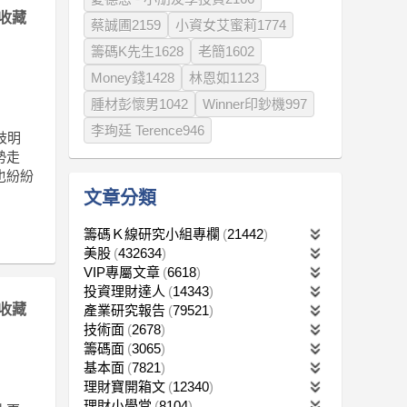
收藏
蔡誠圃2159
小資女艾蜜莉1774
籌碼K先生1628
老簡1602
Money錢1428
林恩如1123
腫材彭懷男1042
Winner印鈔機997
李珣廷 Terence946
歧明
勢走
也紛紛
文章分類
籌碼Ｋ線研究小組專欄
21442
美股
432634
VIP專屬文章
6618
投資理財達人
14343
收藏
產業研究報告
79521
技術面
2678
籌碼面
3065
基本面
7821
理財寶開箱文
12340
理財小學堂
8104