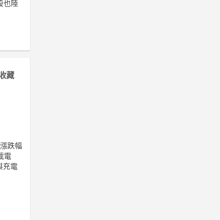
股也陸
收藏
前漲跌幅
載電
與充電