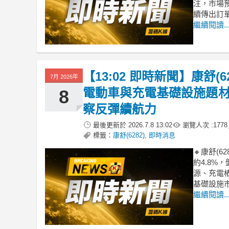
注，市場
續傳出訂
繼續閱讀..
【13:02 即時新聞】康舒(6
7月 2026年
電動車與充電基礎設施題
8
察反彈續航力
最後更新於
2026.7.8 13:02
瀏覽人次 :
1778
標籤：
康舒(6282)
,
即時消息
🔸康舒(
約4.8%
源、充電
基礎設施
繼續閱讀..