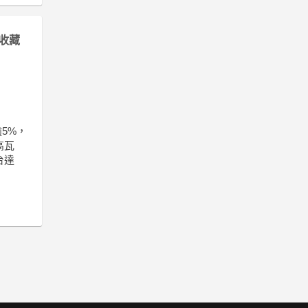
收藏
5%，
高瓦
台達