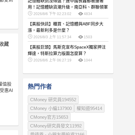
記憶體缺到沒得選？連中國長鑫都被搶著
用！記憶體缺貨潮升級，南亞科、群聯領軍
噴發
2026/8/6 下午 02:23:02
4834
【美股快訊】櫃買、記憶體與ABF同步大
漲，最新利多是什麼？
2026/8/3 上午 11:57:34
1503
收藏
【美股巨頭】馬斯克宣布SpaceX獨家押注
輝達，特斯拉算力版圖怎麼算？
2026/8/6 上午 06:27:19
1044
權值股
熱門作者
受惠AI
CMoney 研究員194552
CMoney 小編137900
權知道95414
CMoney官方15653
CMoney研究員發文11992
愛德恩 - 小朋友學投資2166