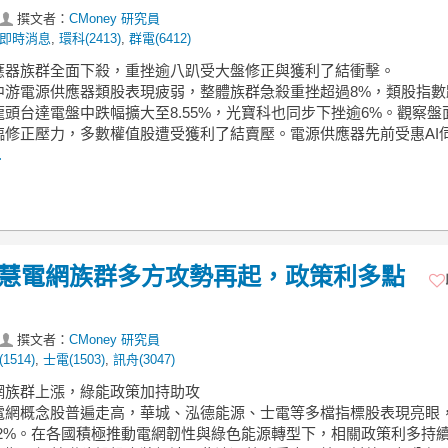
撰文者：
CMoney 研究員
即時消息
,
環科(2413)
,
群電(6412)
供應器族群全面下殺，重挫逾八趴受大盤修正與獲利了結衝擊。
中游電源供應器類股表現疲弱，整體族群急殺重挫超過8%，類股指數
頭台達電盤中跌幅擴大至8.55%，光寶科也同步下挫逾6%。觀察盤
臨修正壓力，多數權值股遭受獲利了結賣壓。電源供應器先前受惠AI
.
】智慧電網族群多方攻勢再起，政策利多點
撰文者：
CMoney 研究員
1514)
,
士電(1503)
,
訊舟(3047)
電網族群上漲，綠能政策加持助攻
電網概念股普遍走高，華城、泓德能源、士電等多檔指標股表現亮眼
.72%。在各國積極推動電網韌性與綠色能源轉型下，相關政策利多持