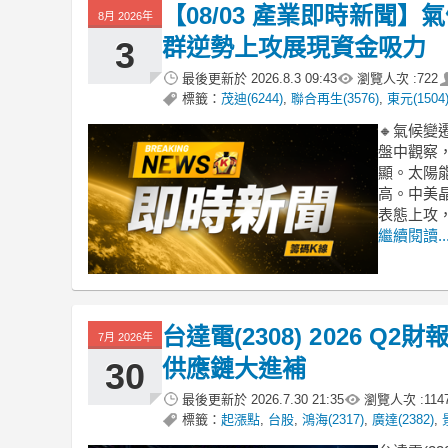
【08/03 產業即時新聞
8月 2026年
群逆勢上攻展現資金吸力
3
最後更新於
2026.8.3 09:43
瀏覽人次 :
722
標籤：
茂迪(6244)
,
聯合再生(3576)
,
東元(1504
🔸氣候
盤中觀察，
顯。太陽
高。中美
表態上攻
繼續閱讀..
台達電(2308) 2026 
7月 2026年
供應鏈大進補
30
最後更新於
2026.7.30 21:35
瀏覽人次 :
114
標籤：
起漲點
,
台股
,
鴻海(2317)
,
廣達(2382)
,