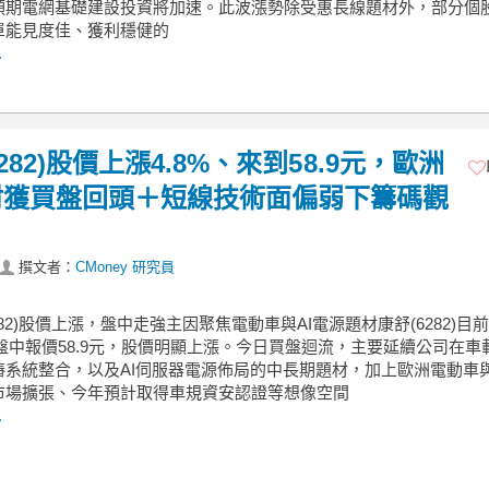
預期電網基礎建設投資將加速。此波漲勢除受惠長線題材外，部分個
單能見度佳、獲利穩健的
.
282)股價上漲4.8%、來到58.9元，歐洲
材獲買盤回頭＋短線技術面偏弱下籌碼觀
撰文者：
CMoney 研究員
6282)股價上漲，盤中走強主因聚焦電動車與AI電源題材康舒(6282)目
，盤中報價58.9元，股價明顯上漲。今日買盤迴流，主要延續公司在車
樁系統整合，以及AI伺服器電源佈局的中長期題材，加上歐洲電動車
市場擴張、今年預計取得車規資安認證等想像空間
.