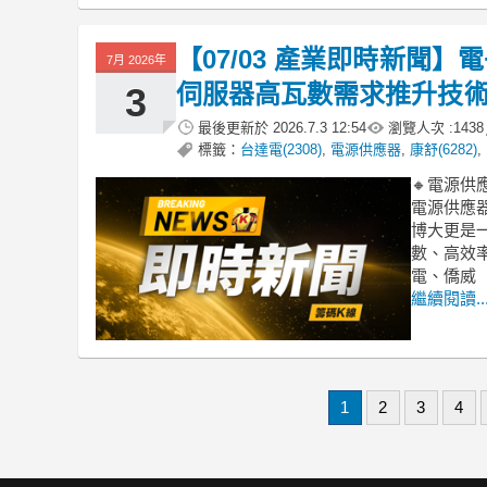
【07/03 產業即時新聞
7月 2026年
伺服器高瓦數需求推升技
3
最後更新於
2026.7.3 12:54
瀏覽人次 :
1438
標籤：
台達電(2308)
,
電源供應器
,
康舒(6282)
,
🔸電源供
電源供應器
博大更是
數、高效
電、僑威
繼續閱讀..
1
2
3
4