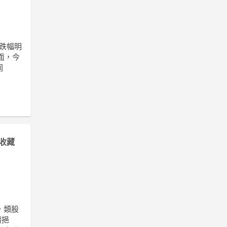
跌幅明
面，今
伺
收藏
，類股
續挹