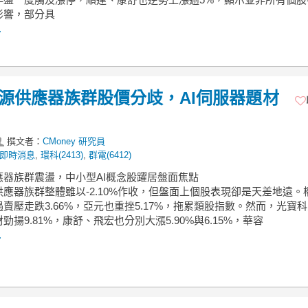
影響，部分具
.
】電源供應器族群股價分歧，AI伺服器題材
撰文者：
CMoney 研究員
即時消息
,
環科(2413)
,
群電(6412)
應器族群震盪，中小型AI概念股躍居盤面焦點
應器族群整體雖以-2.10%作收，但盤面上個股表現卻是天差地遠。
賣壓走跌3.66%，亞元也重挫5.17%，拖累類股指數。然而，光寶科
勁揚9.81%，康舒、飛宏也分別大漲5.90%與6.15%，華容
.