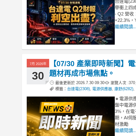
台達電(2
舉衝上四
- Q2 營收
+22.3%，
繼續閱讀..
【07/30 產業即時新聞
7月 2026年
題材再成市場焦點。
30
最後更新於
2026.7.30 09:30
瀏覽人次 :
370
標籤：
台達電(2308)
,
電源供應器
,
康舒(6282)
,
🔸電源
盤中電源
3%，在
期，AI
材激勵
繼續閱讀..