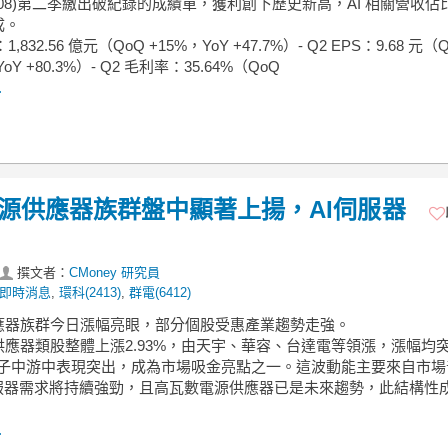
308)第二季繳出破紀錄的成績單，獲利創下歷史新高，AI 相關營收佔
成。
：1,832.56 億元（QoQ +15%，YoY +47.7%）- Q2 EPS：9.68 元（
YoY +80.3%）- Q2 毛利率：35.64%（QoQ
.
】電源供應器族群盤中顯著上揚，AI伺服器
撰文者：
CMoney 研究員
即時消息
,
環科(2413)
,
群電(6412)
供應器族群今日漲幅亮眼，部分個股受惠產業趨勢走強。
供應器類股整體上漲2.93%，由天宇、華容、台達電等領漲，漲幅均
電子中游中表現突出，成為市場吸金亮點之一。這波動能主要來自市場
伺服器需求將持續強勁，且高瓦數電源供應器已是未來趨勢，此結構性
.