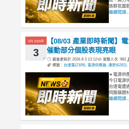
族群氛圍
繼續閱讀..
【08/03 產業即時新聞
8月 2026年
催動部分個股表現亮眼
3
最後更新於
2026.8.3 13:12
瀏覽人次 :
992
標籤：
台達電(2308)
,
電源供應器
,
康舒(6282)
,
🔸電源供
今日電源供
台達電遭遇
伺服器題材
繼續閱讀..