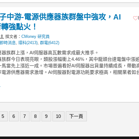
】電子中游-電源供應器族群盤中強攻，AI
術轉強點火！
撰文者：
CMoney 研究員
即時消息
,
環科(2413)
,
群電(6412)
應器族群上漲，AI伺服器高瓦數需求成最大推手。
族群今日表現亮眼，類股漲幅衝上4.46%，其中龍頭台達電盤中漲逾
一馬當先上漲近一成。市場普遍看好AI伺服器出貨量持續成長，帶動
率電源供應器需求激增。AI伺服器對電源功耗要求極高，相關業者如
.
5
6
7
8
9
10
下一頁