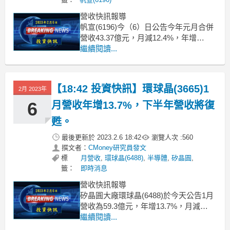
營收快訊報導
帆宣(6196)今（6）日公告今年元月合併
營收43.37億元，月減12.4%，年增
19.6%。 2022年營收創歷史新高的帆
繼續閱讀...
宣，今年元月營收較去年12月下滑，主
要是受到今年農曆春節年假提前於元月
放長假影響。
【18:42 投資快訊】環球晶(3665)1
2月 2023年
評論
雖然半導體市場景氣低迷，台積電今年
6
月營收年增13.7%，下半年營收將復
資本支出也低於預期，
甦。
最後更新於
2023.2.6 18:42
瀏覽人次 :
560
撰文者：
CMoney研究員發文
標
月營收
,
環球晶(6488)
,
半導體
,
矽晶圓
,
籤：
即時消息
營收快訊報導
矽晶圓大廠環球晶(6488)於今天公告1月
營收為59.3億元，年增13.7%，月減
1.9%，月減原因主要是受到農曆春節影
繼續閱讀...
響，工作天數減少所致。 針對營收，環