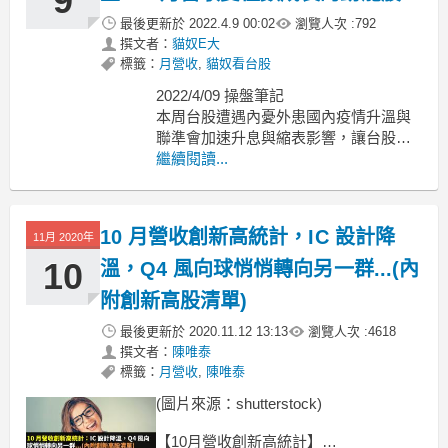
9
最後更新於
2022.4.9 00:02
瀏覽人次 :
792
撰文者：
貓奴E大
標籤：
月營收
,
貓奴看台股
2022/4/09 操盤筆記
本周台股遭遇內憂外患國內疫情升溫與
聯準會加速升息與縮表影響，讓台股再
度失守年線，即使短線投信持續護盤，
繼續閱讀...
但仍抵擋不住外資提款賣壓，現階段台
幣持續貶值、成交量萎縮情況下，依然
要看美國股市臉色，好處是美股四大指
10 月營收創新高統計，IC 設計降
11月 2020年
數並未破今年低點，技術面角度止穩在
3/17 多方缺口(17
10
溫，Q4 風向球悄悄轉向另一群...(內
附創新高股清單)
最後更新於
2020.11.12 13:13
瀏覽人次 :
4618
撰文者：
陳唯泰
標籤：
月營收
,
陳唯泰
(圖片來源：shutterstock)
【10月營收創新高統計】