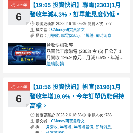
公司說法是從Q1以後營收將逐季成長，
【19:05 投資快訊】聯電(2303)1月
2月 2023年
但由於目前營收水位已跌落至2019年
初，營收不僅要成長還須大
6
營收年減4.3%，訂單能見度仍低。
最後更新於
2023.2.6 19:05
瀏覽人次 :
727
撰文者：
CMoney研究員發文
標籤：
月營收
,
聯電(2303)
,
半導體
,
即時消息
營收快訊報導
晶圓代工廠聯電 (2303) 今 (6) 日公告 1
月營收 195.9 億元，月減 6.5%，年減
4.3%，探 15 個月以來低點。主要為農
繼續閱讀...
曆工作天數減少及第一季訂單能見度低
所致，目前ASP估計持平，產能利用率
降至70%，預計下半年隨著庫存去化，
【18:56 投資快訊】帆宣(6196)1月
2月 2023年
需求能逐步回溫。
評論
6
營收年增19.6%，今年訂單仍能保持
高檔。
最後更新於
2023.2.6 18:56
瀏覽人次 :
786
撰文者：
CMoney研究員發文
標
月營收
,
半導體
,
半導體設備
,
即時消息
,
籤：
帆宣(6196)