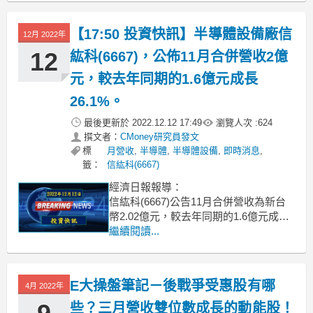
需求下降影響，依舊處於庫存調節階
段，稼動率降溫，使第四季營收下探7季
【17:50 投資快訊】半導體設備廠信
12月 2022年
來新低。但車用、伺服器及高
12
紘科(6667)，公佈11月合併營收2億
元，較去年同期的1.6億元成長
26.1%。
最後更新於
2022.12.12 17:49
瀏覽人次 :
624
撰文者：
CMoney研究員發文
標
月營收
,
半導體
,
半導體設備
,
即時消息
,
籤：
信紘科(6667)
經濟日報報導：
信紘科(6667)公告11月合併營收為新台
幣2.02億元，較去年同期的1.6億元成長
26.1%，創上櫃以來歷年同期新高紀錄；
繼續閱讀...
累計1-11月合併營收達23.01億元，年增
45.3%。主要受惠近年積極擴大業務佈
局，業務接單量能有效提升。在半導體
E大操盤筆記－後戰爭受惠股有哪
4月 2022年
晶圓廠及面板廠等主要客戶保持良好設
備拉
些？三月營收雙位數成長的動能股！