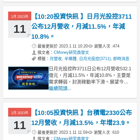
球晶也表示上半年會有較多客戶希望提
供彈性協助，但預計下半年營收將復
【10:20投資快訊 】日月光投控3711
1月 2023年
甦，呈現先低後高的走勢，2023年仍然
會是正成長的一年。
11
公布12月營收，月減11.5%，年減
10.8%。
最後更新於
2023.1.11 10:20
瀏覽人次 :
474
撰文者：
CMoney研究員發文
標籤：
月營收
,
半導體
,
日月光投控(3711)
,
即時消息
日月光投控昨3711日公布12月營收532.1
億元，月減11.5%，年減10.8%，主要是
需求轉弱，封測稼動率下滑。展望今年
日月光投控表示因整體市場趨緩，封測
繼續閱讀...
業績較去年持平，但仍會優於同業。同
時車用和網通的需求依舊維持強勁。除
了相較同業較好的績效，日月光也是高
【10:05投資快訊 】台積電2330公布
1月 2023年
股息標的。我們預估其2022/2023的
11
12月營收，月減13.5%，年增23.9。
最後更新於
2023.1.11 11:59
瀏覽人次 :
610
撰文者：
CMoney研究員發文