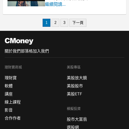
上一週全球都沉浸在美國大選開票的新
繼續閱讀...
聞中，
所以都沒有發現10月營收已經悄悄公告
了。
1
2
3
下一頁
不過雖然大家沒在注意，但是唯泰有
唷！
關於我們
部落格
加入我們
理財寶商城
美股專區
理財寶
美股放大鏡
軟體
美股股市
講座
美股ETF
線上課程
模擬投資
影音
合作作者
股市大富翁
選股網