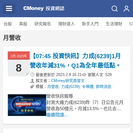
台股
美股
研究報告
理財達人
新手入門
生活理財
C
月營收
【07:45 投資快訊】力成(6239)1月
2月 2023年
8
營收年減31%，Q1為全年最低點。
最後更新於
2023.2.8 16:21
瀏覽人次 :
529
撰文者：
CMoney研究員發文
標籤：
月營收
,
力成(6239)
,
半導體
,
即時消息
營收快訊報導
封測大廠力成(6239)昨（7）日公告元月
營收為50億元，月減13.5%，也比去年
同期減少約31%；旗下超豐單月營收
繼續閱讀...
8.37億元，月減12.94%、年減50.2%。
評論