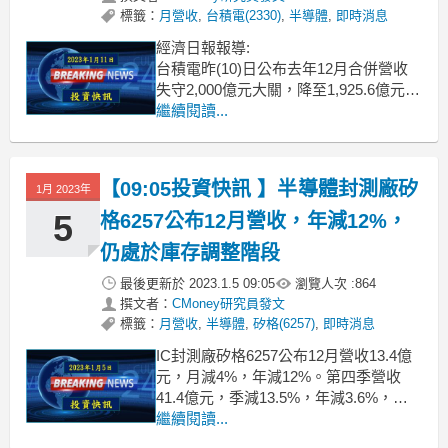
標籤：
月營收
,
台積電(2330)
,
半導體
,
即時消息
經濟日報報導:
台積電昨(10)日公布去年12月合併營收
失守2,000億元大關，降至1,925.6億元，
月減13.5%，下探近五個月低點，反映主
繼續閱讀...
要客戶拉貨高峰已過與產業庫存調整，
但仍是同期最佳，年增23.9%。去年度合
併營收首度飛越2兆元大關、達2.26兆
【09:05投資快訊 】半導體封測廠矽
1月 2023年
元，創新高，符合市場預期。
評論
5
格6257公布12月營收，年減12%，
仍處於庫存調整階段
最後更新於
2023.1.5 09:05
瀏覽人次 :
864
撰文者：
CMoney研究員發文
標籤：
月營收
,
半導體
,
矽格(6257)
,
即時消息
IC封測廠矽格6257公布12月營收13.4億
元，月減4%，年減12%。第四季營收
41.4億元，季減13.5%，年減3.6%，累
計全年營收186.9億元，年增12%。矽格
繼續閱讀...
表示，受到手機、PC及消費性晶片客戶