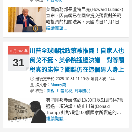
美國商務部長盧特尼克(Howard Lutnick)
宣布，因南韓已在國會提交落實對美戰
略投資的相關法案，美國將自11月1日起
把南韓輸美商品的一般關稅調降至
繼續閱讀...
15%，涵蓋汽車等多項商品並取消飛機
零件關稅，使南韓與日本及歐盟享有一
致稅率。此為美韓先前貿易協議正式啟
川普全球關稅政策被推翻！自家人也
10月 2025年
動的關鍵一步，也象徵美國對南韓履行
3500
31
倒戈不挺、美參院通過決議 對等關
稅真的能停？關鍵仍在這個男人身上
最後更新於
2025.10.31 11:19
瀏覽人次 :
244
撰文者：
Money錢
標籤：
關稅
,
川普關稅
,
對等關稅
美國聯邦參議院於10/30日以51票對47票
通過一項決議，終止川普(Donald
Trump) 針對超過100個國家所實施的
「對等關稅」措施。這項決議雖尚須經
繼續閱讀...
由眾議院表決，但多數政治與經濟觀察
者認為，其實質效力偏向象徵性。自家