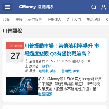
台股
美股
研究報告
理財達人
新手入門
生活理財
C
川普關稅
川普擾動市場！美債殖利率攀升 市
5月 2025年
27
場過度悲觀 Q3有望挑戰前高？
最後更新於
2025.7.7 10:02
瀏覽人次 :
50
撰文者：
游季婕
標籤：
殖利率
,
美股
,
川普關稅
,
美債
加入《Money錢》雜誌官方line＠財經資
訊不漏接【我們想讓你知道】川普關稅
政策反覆，股匯市不確定性升溫，第3季
投資難度隨之升高。美股基本面仍具支
繼續閱讀...
撐力，但債市殖利率居高不下，政策干
擾頻仍，能否順利挑戰前高？本期〈特