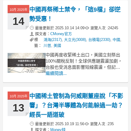
人也不挺！共和黨內部倒戈 聯手民主
中國再祭稀土禁令，「這9檔」卻逆
10月 2025年
黨反對川普 本次參院投票中，包含 Mit
14
勢受惠！
最後更新於
2025.10.14 14:09
瀏覽人次 :
24245
撰文者：
CMoney官方
標
鴻海(2317)
,
大立光(3008)
,
台積電(2330)
,
中國
,
籤：
川普
,
美國
中國再度收緊稀土出口，美國立刻祭出
100%關稅反制！全球供應鏈震盪加劇，
台股也受消息面影響短線震盪，但記憶
體股逆勢活躍，主力資金動向成關鍵。
繼續閱讀...
哪些概念股最有機會逆勢上漲？這篇帶
你用《籌碼K線》掌握即時資金動向，精
準找出短線機會。下載《籌碼K線》-盤
中國稀土管制為何威剛董座說「不影
10月 2025年
中即時「產業及時動向」：一鍵掌握主
力資金流向，精準布局
13
響」？台灣半導體為何能躲過一劫？
經長一語道破
最後更新於
2025.10.19 11:56
瀏覽人次 :
235
撰文者：
Money錢