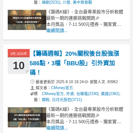
籤：
緯創(3231)
,
川普
,
美中貿易戰
《籌碼K線》- 全台最專業股市分析軟體
最新一期的連勝挑戰開跑🎉
本月獎品．7-11 500元禮券、獨家實戰
攻略
繼續閱讀...
．美股財報重點、時事產業教學、獨家
營收預估高成長清單、個股籌碼解析
．美股K線VIP權限、價值K線VIP權限、
【籌碼週報】20%關稅後台股強漲
8月 2025年
10
586點，3檔「BBU股」引外資加
碼！
最後更新於
2025.8.10 19:24
瀏覽人次 :
83962
撰文者：
CMoney官方
標
CMoney官方
,
外資
,
台積電(2330)
,
廣達(2382)
,
籤：
關稅
,
日月光投控(3711)
《籌碼K線》- 全台最專業股市分析軟體
最新一期的連勝挑戰開跑🎉
本月獎品．7-11 500元禮券、獨家實戰
攻略
繼續閱讀...