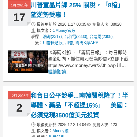
別企劃〉將帶讀者掌握布局關鍵。 撰
川普宣晶片課 25% 關稅，「8檔」
1月 2026年
文：游季婕 今（2025）年第2季，美股
投資人情緒
17
望逆勢受惠！
最後更新於
2026.1.17 03:35
瀏覽人次 :
38020
撰文者：
CMoney官方
標
鴻海(2317)
,
台積電(2330)
,
台達電(2308)
,
籤：
川普概念股
,
川普
,
籌碼K線APP
《籌碼K線》- 「籌碼日報」：每日即時
資金動向，抓住飆股發動瞬間>立即下載
https://www.cmoney.tw/r/2/0hlpwp 川普
再出手：AI 晶片課 25% 關稅，真正衝擊
繼續閱讀...
的是「算力供應鏈重組」美國總統川普
再度以「國家安全」為由，啟動《1962
年貿易擴展法》第 232 條，
和台日公平競爭...南韓關稅降了！半
12月 2025年
2
導體、藥品「不超過15%」 美國：
必須兌現3500億美元投資
最後更新於
2025.12.2 18:04
瀏覽人次 :
123
撰文者：
Money錢
標籤：
川普關稅