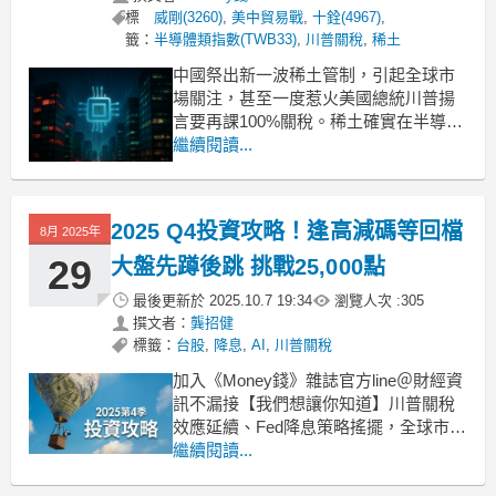
標
威剛(3260)
,
美中貿易戰
,
十銓(4967)
,
籤：
半導體類指數(TWB33)
,
川普關稅
,
稀土
中國祭出新一波稀土管制，引起全球市
場關注，甚至一度惹火美國總統川普揚
言要再課100%關稅。稀土確實在半導體
是很重要的原料，而台灣又以晶圓代工
繼續閱讀...
居多，但是近日才應記憶體需求太火熱
宣布「暫停報價」的威剛(3260)董事長
陳立白卻表示影響不大，經濟部部長龔
2025 Q4投資攻略！逢高減碼等回檔
8月 2025年
明鑫也進一步說明原因，卻也點名部分
「非半導體」的產業
29
大盤先蹲後跳 挑戰25,000點
最後更新於
2025.10.7 19:34
瀏覽人次 :
305
撰文者：
龔招健
標籤：
台股
,
降息
,
AI
,
川普關稅
加入《Money錢》雜誌官方line＠財經資
訊不漏接【我們想讓你知道】川普關稅
效應延續、Fed降息策略搖擺，全球市場
進入第4季依舊充滿不確定性。本期〈特
繼續閱讀...
別企劃〉將，解析2025年第4季投資攻