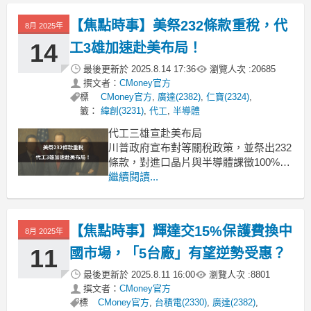
略，帶讀者掌握布局關鍵。 撰文：龔招
健 根據統計，台股大盤第4季低點經常
【焦點時事】美祭232條款重稅，代
8月 2025年
落在10月底至11月初之間，12月迎來
14
工3雄加速赴美布局！
最後更新於
2025.8.14 17:36
瀏覽人次 :
20685
撰文者：
CMoney官方
標
CMoney官方
,
廣達(2382)
,
仁寶(2324)
,
籤：
緯創(3231)
,
代工
,
半導體
代工三雄宣赴美布局
川普政府宣布對等關稅政策，並祭出232
條款，對進口晶片與半導體課徵100%關
稅，持續衝擊全球供應鏈，廣達
繼續閱讀...
(2382)、緯創與仁寶等台系代工廠都在8
月12日同步宣布擴大北美投資，加速因
應市場變局與在地化需求。
【焦點時事】輝達交15%保護費換中
8月 2025年
下載《籌碼K線》掌握市場最即時的資金
焦點與概念股，不錯過任
11
國市場，「5台廠」有望逆勢受惠？
最後更新於
2025.8.11 16:00
瀏覽人次 :
8801
撰文者：
CMoney官方
標
CMoney官方
,
台積電(2330)
,
廣達(2382)
,