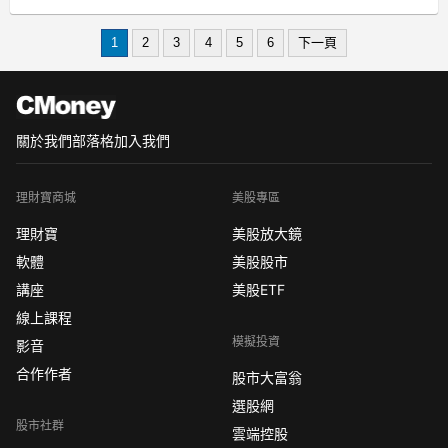
．美股財報重點、時事產業教學、獨家
營收預估高成長清單、個股籌碼解析
1
2
3
4
5
6
下一頁
．美股K線VIP權限、價值K線VIP權限、
關於我們
部落格
加入我們
理財寶商城
美股專區
理財寶
美股放大鏡
軟體
美股股市
講座
美股ETF
線上課程
模擬投資
影音
合作作者
股市大富翁
選股網
股市社群
雲端控股