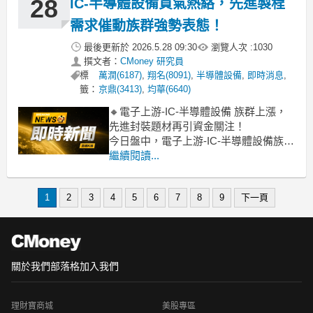
28
IC-半導體設備買氣熱絡，先進製程
需求催動族群強勢表態！
最後更新於
2026.5.28 09:30
瀏覽人次 :
1030
撰文者：
CMoney 研究員
標
萬潤(6187)
,
翔名(8091)
,
半導體設備
,
即時消息
,
籤：
京鼎(3413)
,
均華(6640)
🔸電子上游-IC-半導體設備 族群上漲，
先進封裝題材再引資金關注！
今日盤中，電子上游-IC-半導體設備族群
表現強勁，整體類股漲幅高達5.53%，顯
繼續閱讀...
見市場買盤積極。其中，昇陽半導體、
萬潤開盤後即展現衝刺力道，雙雙逼近
1
2
3
4
5
6
7
8
9
下一頁
漲停，辛耘、鴻勁、光罩、倍利科也都
有逾5%的亮眼漲幅。這波攻勢主要受惠
於市場
關於我們
部落格
加入我們
理財寶商城
美股專區