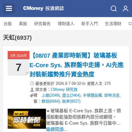
台股
美股
研究報告
理財達人
新手入門
生活理財
C
天虹(6937)
【08/07 產業即時新聞】玻璃基板
8月 2026年
7
E-Core Sys. 族群盤中走揚，AI先進
封裝新趨勢推升資金熱度
最後更新於
2026.8.7 09:32
瀏覽人次 :
275
撰文者：
CMoney 研究員
標
上銀(2049)
,
盟立(2464)
,
半導體設備
,
即時消息
,
籤：
群翊(6664)
,
鈦昇(8027)
🔸玻璃基板 E-Core Sys. 族群上漲，領
漲股動能強勁但族群內部分歧顯現。
玻璃基板 E-Core Sys. 族群今日盤中表
現吸睛，類股整體上漲3.47%。其中，設
繼續閱讀...