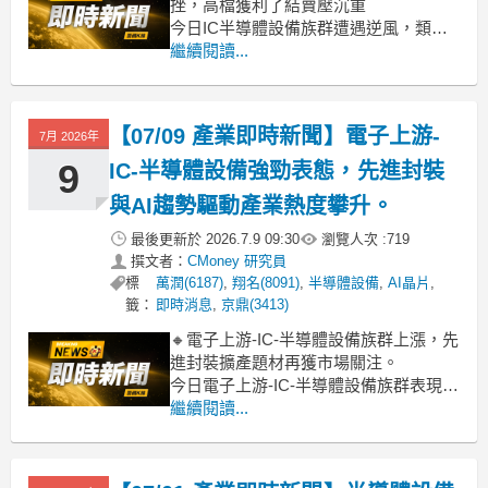
挫，高檔獲利了結賣壓沉重
今日IC半導體設備族群遭遇逆風，類股
重挫7.78%。從家登、弘塑到雍智科技、
繼續閱讀...
竑騰等多檔指標股跌幅深重，逼近跌
停。主要受科技股、尤其前期漲幅過大
的AI概念股獲利了結賣壓影響。市場風
【07/09 產業即時新聞】電子上游-
7月 2026年
險情緒保守，資金快速撤出，導致股價
全面承壓。
9
IC-半導體設備強勁表態，先進封裝
與AI趨勢驅動產業熱度攀升。
最後更新於
2026.7.9 09:30
瀏覽人次 :
719
撰文者：
CMoney 研究員
標
萬潤(6187)
,
翔名(8091)
,
半導體設備
,
AI晶片
,
籤：
即時消息
,
京鼎(3413)
🔸電子上游-IC-半導體設備族群上漲，先
進封裝擴產題材再獲市場關注。
今日電子上游-IC-半導體設備族群表現突
出，整體類股漲幅衝上7.05%。其中，鴻
繼續閱讀...
勁大漲9.50%，萬潤上攻8.90%，辛耘也
有7.90%的亮眼表現。市場普遍認為，這
波漲勢主要受惠於AI晶片需求持續爆