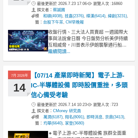
最後更新於
2026.7.23 17:06
瀏覽人次 :
16860
撰文者：
蔡誠圃
標
和碩(4938)
,
技嘉(2376)
,
樺漢(6414)
,
緯創(3231)
,
籤：
台股下午茶
,
CM早晚報
收盤行情、三大法人買賣超 一週國際大
事與法說會日曆 今日盤勢分析美伊持續
互相威脅，川普表示伊朗襲擊通行船
隻，將摧毀發電廠與橋樑，而伊朗表
繼續閱讀...
示，如果美國這樣做，伊朗將切斷海灣
地區所有石油，並打擊石油、天然氣、
電力等基礎設施，雖然 Google 上調資本
【07/14 產業即時新聞】電子上游-
7月 2026年
支出指引至 1,950 ~ 2,050 億美元區間，
14
IC-半導體設備 即時股價重挫，多頭
信心備受考驗
最後更新於
2026.7.14 10:23
瀏覽人次 :
723
撰文者：
CMoney 研究員
標
萬潤(6187)
,
翔名(8091)
,
即時消息
,
京鼎(3413)
,
籤：
均華(6640)
,
家登(3680)
🔸電子上游-IC-半導體設備 族群全面重