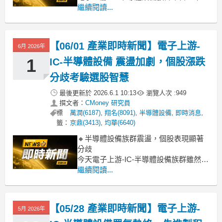
現相對疲軟，類股指數重挫達4.41%，主
繼續閱讀...
要受到均華、萬潤、鴻勁等指標個股跌
幅明顯拖累。這不僅反映市場在科技股
高檔的獲利了結壓力，也可能是投資人
【06/01 產業即時新聞】電子上游-
6月 2026年
對未來半導體景氣復甦步調轉趨審慎。
即便產業展望仍受關注
1
IC-半導體設備 震盪加劇，個股漲跌
分歧考驗選股智慧
最後更新於
2026.6.1 10:13
瀏覽人次 :
949
撰文者：
CMoney 研究員
標
萬潤(6187)
,
翔名(8091)
,
半導體設備
,
即時消息
,
籤：
京鼎(3413)
,
均華(6640)
🔸半導體設備族群震盪，個股表現顯著
分歧
今天電子上游-IC-半導體設備族群雖然整
體下跌2.82%，但盤面上卻是漲跌互見，
繼續閱讀...
呈現高度分歧。龍頭股如均華、萬潤重
挫逾4%，顯示高檔賣壓湧現；然而，昇
陽半導體、竑騰卻逆勢大漲近7%~8%，
【05/28 產業即時新聞】電子上游-
5月 2026年
長廣、家碩也有不錯漲幅。這反映市場
在整體類股承壓下，資金正快速輪