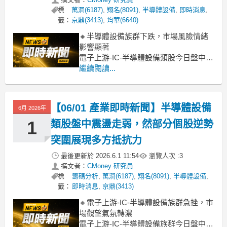
標
萬潤(6187)
,
翔名(8091)
,
半導體設備
,
即時消息
,
籤：
京鼎(3413)
,
均華(6640)
🔸半導體設備族群下跌，市場風險情緒
影響顯著
電子上游-IC-半導體設備類股今日盤中表
現疲弱，整體類股跌幅達 3.75%，明顯
繼續閱讀...
受到大盤與科技股修正壓力拖累。儘管
部分個股如雍智科技、矽科宏晟逆勢小
漲，但盤面上多數指標股如萬潤、倍利
【06/01 產業即時新聞】半導體設備
6月 2026年
科、竑騰等均面臨較大賣壓，跌幅甚至
超過 5% 或更多，顯示市場對高
1
類股盤中震盪走弱，然部分個股逆勢
突圍展現多方抵抗力
最後更新於
2026.6.1 11:54
瀏覽人次 :
3
撰文者：
CMoney 研究員
標
籌碼分析
,
萬潤(6187)
,
翔名(8091)
,
半導體設備
,
籤：
即時消息
,
京鼎(3413)
🔸電子上游-IC-半導體設備族群急挫，市
場觀望氣氛轉濃
電子上游-IC-半導體設備族群今日盤中表