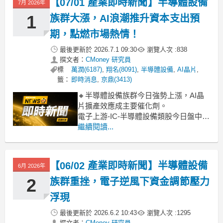
【07/01 產業即時新聞】半導體設備
7月 2026年
發，帶動CoWoS等先進
1
族群大漲，AI浪潮推升資本支出預
期，點燃市場熱情！
最後更新於
2026.7.1 09:30
瀏覽人次 :
838
撰文者：
CMoney 研究員
標
萬潤(6187)
,
翔名(8091)
,
半導體設備
,
AI晶片
,
籤：
即時消息
,
京鼎(3413)
🔸半導體設備族群今日強勢上漲，AI晶
片擴產效應成主要催化劑。
電子上游-IC-半導體設備類股今日盤中表
現亮眼，整體漲幅高達7.38%，在AI熱潮
繼續閱讀...
延燒下，市場對AI晶片需求成長的預
期，正逐步轉化為設備廠的實質訂單動
能。包括鴻勁、均華漲幅近一成，家登
【06/02 產業即時新聞】半導體設備
6月 2026年
也大漲逾8%，萬潤、創控、家碩等多檔
個股漲勢強
2
族群重挫，電子逆風下資金調節壓力
浮現
最後更新於
2026.6.2 10:43
瀏覽人次 :
1295
撰文者：
CMoney 研究員