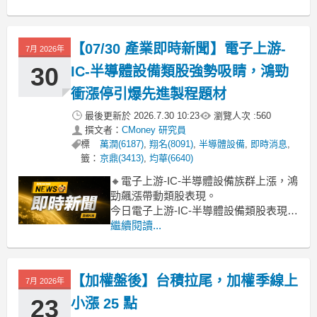
備大廠上銀漲幅近9%，羅昇也上攻逾
5%，盟立則有3.37%的漲幅，顯示特定
個股受到買盤追捧。然而，族群內其他
【07/30 產業即時新聞】電子上游-
7月 2026年
個股如辛耘、鈦
30
IC-半導體設備類股強勢吸睛，鴻勁
衝漲停引爆先進製程題材
最後更新於
2026.7.30 10:23
瀏覽人次 :
560
撰文者：
CMoney 研究員
標
萬潤(6187)
,
翔名(8091)
,
半導體設備
,
即時消息
,
籤：
京鼎(3413)
,
均華(6640)
🔸電子上游-IC-半導體設備族群上漲，鴻
勁飆漲帶動類股表現。
今日電子上游-IC-半導體設備類股表現搶
眼，盤中漲幅逾5.89%，主要動能來自個
繼續閱讀...
股鴻勁一度衝上漲停，成為族群領頭
羊。觀察盤面，雖然類股整體走強，但
個股表現分歧明顯，鴻勁受惠於半導體
【加權盤後】台積拉尾，加權季線上
7月 2026年
設備檢測及先進封裝需求發酵，強勢表
態。然而，龍頭股
23
小漲 25 點