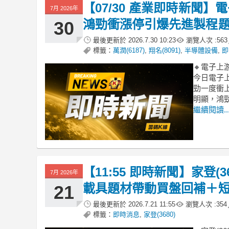
【07/30 產業即時新聞】
7月 2026年
鴻勁衝漲停引爆先進製程
30
最後更新於
2026.7.30 10:23
瀏覽人次 :
563
標籤：
萬潤(6187)
,
翔名(8091)
,
半導體設備
,
即
🔸電子上
今日電子上
勁一度衝
明顯，鴻
繼續閱讀..
【11:55 即時新聞】家登(
7月 2026年
載具題材帶動買盤回補＋
21
最後更新於
2026.7.21 11:55
瀏覽人次 :
354
標籤：
即時消息
,
家登(3680)