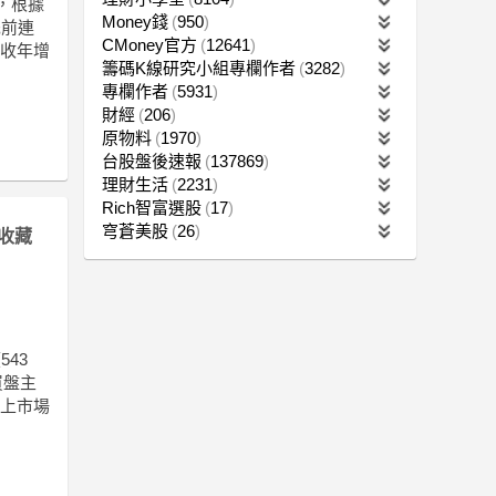
漲，根據
Money錢
950
先前連
CMoney官方
12641
營收年增
籌碼K線研究小組專欄作者
3282
專欄作者
5931
財經
206
原物料
1970
台股盤後速報
137869
理財生活
2231
Rich智富選股
17
穹蒼美股
26
收藏
543
買盤主
加上市場