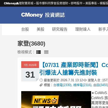
CMoney
理財寶商城
股市爆料同學會
投資理財
即時股市
美股專區
模擬
台股
美股
研究報告
理財達人
新手
家登(3680)
檢視模式：
【07/31 產業即時新聞】
7月 2026年
引爆法人搶籌先進封裝
31
最後更新於
2026.7.31 13:12
瀏覽人次 :
157
標籤：
台積電(2330)
,
楠梓電(2316)
,
由田(3455
🔸CoW
CoWoS
萬潤等更
力來自市場