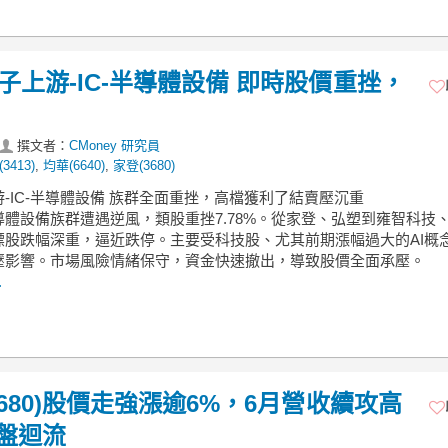
電子上游-IC-半導體設備 即時股價重挫，
撰文者：
CMoney 研究員
3413)
,
均華(6640)
,
家登(3680)
游-IC-半導體設備 族群全面重挫，高檔獲利了結賣壓沉重
導體設備族群遭遇逆風，類股重挫7.78%。從家登、弘塑到雍智科技
標股跌幅深重，逼近跌停。主要受科技股、尤其前期漲幅過大的AI概
壓影響。市場風險情緒保守，資金快速撤出，導致股價全面承壓。
.
(3680)股價走強漲逾6%，6月營收續攻高
盤迴流