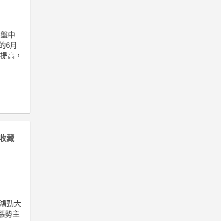
，盤中
的6月
重提高，
收藏
，鴻勁大
波漲勢主