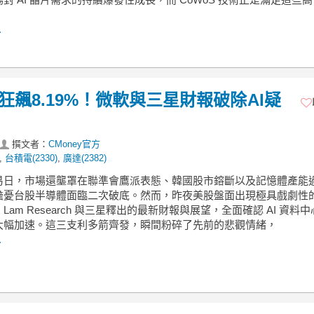
.
日狂飆8.19%！微軟與三星財報破除AI疑
撰文者：
CMoney官方
,
台積電(2330)
,
廣達(2382)
易日，市場還壟罩在聯準會鷹派表態、韓國股市鎔斷以及記憶體產能
擔憂台股半導體面臨二次破底。然而，昨夜美股盤面出現極具戲劇性
Lam Research 與三星釋出的最新財報與展望，全面確認 AI 資料
大幅加速。這三支利多箭齊發，瞬間粉碎了先前的悲觀情緒，
.