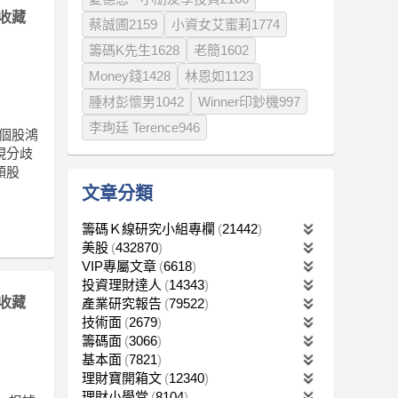
收藏
蔡誠圃2159
小資女艾蜜莉1774
籌碼K先生1628
老簡1602
Money錢1428
林恩如1123
腫材彭懷男1042
Winner印鈔機997
李珣廷 Terence946
自個股鴻
現分歧
頭股
文章分類
籌碼Ｋ線研究小組專欄
21442
美股
432870
VIP專屬文章
6618
投資理財達人
14343
收藏
產業研究報告
79522
技術面
2679
籌碼面
3066
基本面
7821
理財寶開箱文
12340
理財小學堂
8104