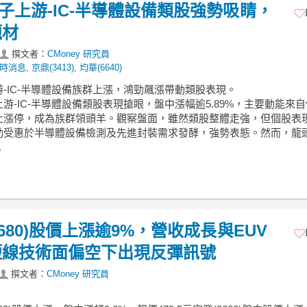
電子上游-IC-半導體設備類股強勢吸睛，
題材
撰文者：
CMoney 研究員
時消息
,
京鼎(3413)
,
均華(6640)
游-IC-半導體設備族群上漲，鴻勁飆漲帶動類股表現。
游-IC-半導體設備類股表現搶眼，盤中漲幅逾5.89%，主要動能來
上漲停，成為族群領頭羊。觀察盤面，雖然類股整體走強，但個股表
勁受惠於半導體設備檢測及先進封裝需求發酵，強勢表態。然而，龍
.
3680)股價上漲逾9%，營收成長與EUV
短線技術面偏空下出現反彈訊號
撰文者：
CMoney 研究員