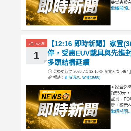
要受惠於A
繼續閱讀..
【12:16 即時新聞】家登(
7月 2026年
停，受惠EUV載具與先進
1
多頭結構延續
最後更新於
2026.7.1 12:16
瀏覽人次 :
467
標籤：
即時消息
,
家登(3680)
🔸家登(
報553
載具、F
增，顯示
繼續閱讀..