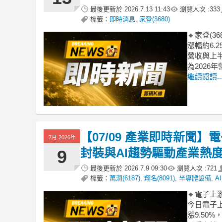
最後更新於
2026.7.13 11:43
瀏覽人次 :
333
標籤：
即時消息
,
家登(3680)
🔸家登(
漲幅約6.
營收與上
為2026
繼續閱讀..
【07/09 產業即時新聞】
7月 2026年
封裝與AI趨勢驅動產業熱
9
最後更新於
2026.7.9 09:30
瀏覽人次 :
721
標籤：
萬潤(6187)
,
翔名(8091)
,
半導體設備
,
A
🔸電子上
今日電子上
漲9.50