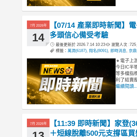
【07/14 產業即時新聞】
7月 2026年
多頭信心備受考驗
14
最後更新於
2026.7.14 10:23
瀏覽人次 :
725
標籤：
萬潤(6187)
,
翔名(8091)
,
即時消息
,
京鼎(
🔸電子上
今日IC半
等多檔指
利了結賣
繼續閱讀..
【11:39 即時新聞】家登
7月 2026年
＋短線脫離500元支撐區買
13