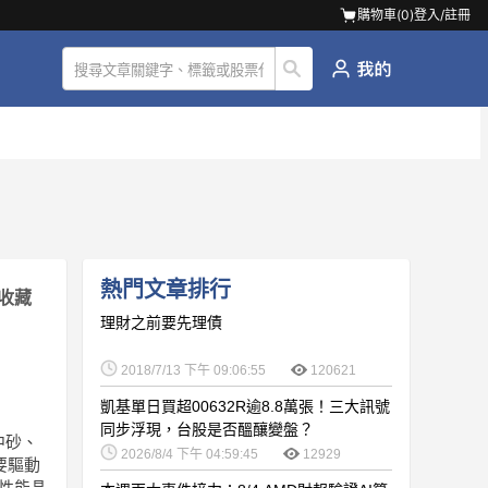
購物車(
0
)
登入/註冊
熱門文章排行
收藏
理財之前要先理債
2018/7/13 下午 09:06:55
120621
凱基單日買超00632R逾8.8萬張！三大訊號
同步浮現，台股是否醞釀變盤？
中砂、
2026/8/4 下午 04:59:45
12929
要驅動
高性能晶