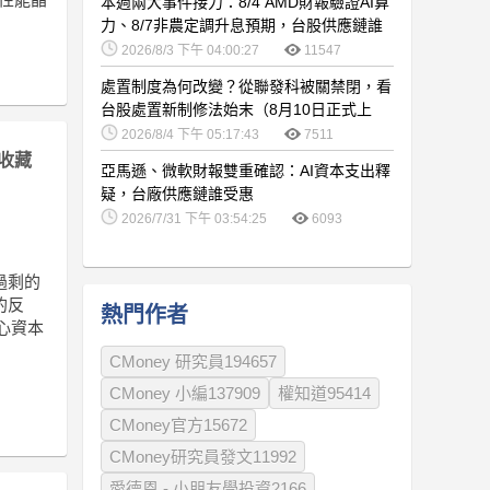
本週兩大事件接力：8/4 AMD財報驗證AI算
力、8/7非農定調升息預期，台股供應鏈誰
卡位最佳？
2026/8/3 下午 04:00:27
11547
處置制度為何改變？從聯發科被關禁閉，看
台股處置新制修法始末（8月10日正式上
路）
2026/8/4 下午 05:17:43
7511
收藏
亞馬遜、微軟財報雙重確認：AI資本支出釋
疑，台廠供應鏈誰受惠
2026/7/31 下午 03:54:25
6093
過剩的
的反
熱門作者
中心資本
CMoney 研究員194657
CMoney 小編137909
權知道95414
CMoney官方15672
CMoney研究員發文11992
愛德恩 - 小朋友學投資2166