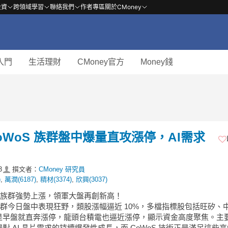
投資
跨領域學習
聯絡我們
作者專區
關於CMoney
入門
生活理財
CMoney官方
Money錢
CoWoS 族群盤中爆量直攻漲停，AI需求
3
撰文者：
CMoney 研究員
)
,
萬潤(6187)
,
精材(3374)
,
欣興(3037)
oS 族群強勢上漲，領軍大盤再創新高！
 族群今日盤中表現狂野，類股漲幅逼近 10%，多檔指標股包括旺矽、
是早盤就直奔漲停，龍頭台積電也逼近漲停，顯示資金高度聚焦。主
對 AI 晶片需求的持續爆發性成長，而 CoWoS 技術正是滿足這些