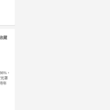
收藏
86%，
V光罩
持年