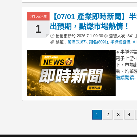
【07/01 產業即時新聞
7月 2026年
出預期，點燃市場熱情！
1
最後更新於
2026.7.1 09:30
瀏覽人次 :
841
標籤：
萬潤(6187)
,
翔名(8091)
,
半導體設備
,
A
🔸半導體
電子上游-
下，市場
勁、均華
繼續閱讀..
1
2
3
4