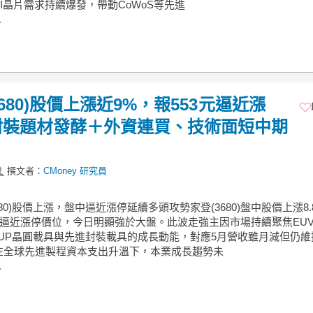
I晶片需求持續爆發，帶動CoWoS等先進
.
3680)股價上漲近9%，報553元逼近漲
封裝題材發酵＋外資連買、技術面短中期
撰文者：
CMoney 研究員
3680)股價上漲，盤中逼近漲停延續多頭攻勢家登(3680)盤中股價上漲8.
元，逼近漲停價位，今日明顯強於大盤。此波走強主因市場持續聚焦EU
OUP晶圓載具與先進封裝載具的成長動能，對應5月營收雖月減但仍維
在全球先進製程資本支出升溫下，本業成長趨勢未
.