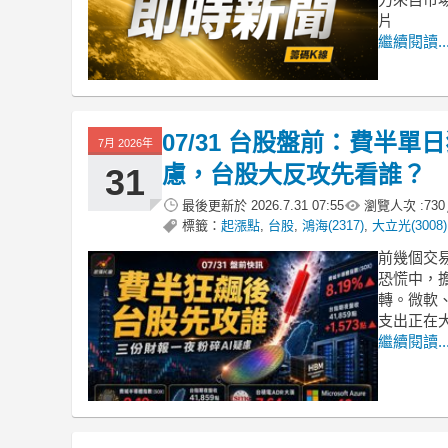
片
繼續閱讀..
07/31 台股盤前：費半單
7月 2026年
慮，台股大反攻先看誰？
31
最後更新於
2026.7.31 07:55
瀏覽人次 :
730
標籤：
起漲點
,
台股
,
鴻海(2317)
,
大立光(3008)
前幾個交
恐慌中，
轉。微軟、
支出正在
繼續閱讀..