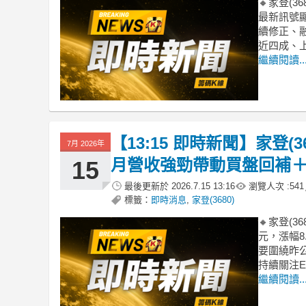
🔸家登(3
最新訊號顯
續修正、
近四成、
繼續閱讀..
【13:15 即時新聞】家登(3
7月 2026年
月營收強勁帶動買盤回補
15
最後更新於
2026.7.15 13:16
瀏覽人次 :
541
標籤：
即時消息
,
家登(3680)
🔸家登(
元，漲幅
要圍繞昨
持續關注
繼續閱讀..