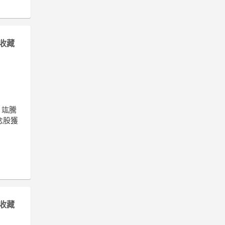
收藏
、竑騰
念股獲
收藏