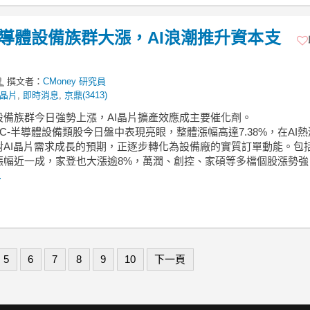
】半導體設備族群大漲，AI浪潮推升資本支
撰文者：
CMoney 研究員
I晶片
,
即時消息
,
京鼎(3413)
設備族群今日強勢上漲，AI晶片擴產效應成主要催化劑。
IC-半導體設備類股今日盤中表現亮眼，整體漲幅高達7.38%，在AI
對AI晶片需求成長的預期，正逐步轉化為設備廠的實質訂單動能。包
漲幅近一成，家登也大漲逾8%，萬潤、創控、家碩等多檔個股漲勢強
.
5
6
7
8
9
10
下一頁