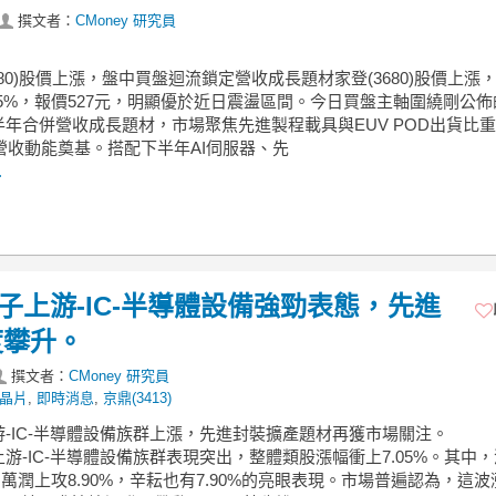
撰文者：
CMoney 研究員
3680)股價上漲，盤中買盤迴流鎖定營收成長題材家登(3680)股價上漲
25%，報價527元，明顯優於近日震盪區間。今日買盤主軸圍繞剛公佈
半年合併營收成長題材，市場聚焦先進製程載具與EUV POD出貨比
年營收動能奠基。搭配下半年AI伺服器、先
.
電子上游-IC-半導體設備強勁表態，先進
度攀升。
撰文者：
CMoney 研究員
I晶片
,
即時消息
,
京鼎(3413)
游-IC-半導體設備族群上漲，先進封裝擴產題材再獲市場關注。
游-IC-半導體設備族群表現突出，整體類股漲幅衝上7.05%。其中
%，萬潤上攻8.90%，辛耘也有7.90%的亮眼表現。市場普遍認為，這