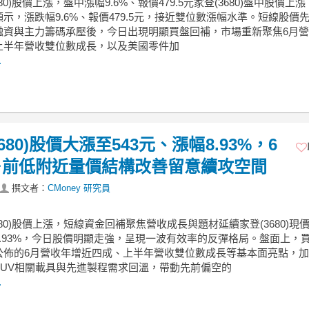
680)股價上漲，盤中漲幅9.6%、報價479.5元家登(3680)盤中股價上
示，漲跌幅9.6%、報價479.5元，接近雙位數漲幅水準。短線股價
融資與主力籌碼承壓後，今日出現明顯買盤回補，市場重新聚焦6月
上半年營收雙位數成長，以及美國零件加
.
680)股價大漲至543元、漲幅8.93%，6
＋前低附近量價結構改善留意續攻空間
撰文者：
CMoney 研究員
3680)股價上漲，短線資金回補聚焦營收成長與題材延續家登(3680)現價
8.93%，今日股價明顯走強，呈現一波有效率的反彈格局。盤面上，
公佈的6月營收年增近四成、上半年營收雙位數成長等基本面亮點，
EUV相關載具與先進製程需求回溫，帶動先前偏空的
.