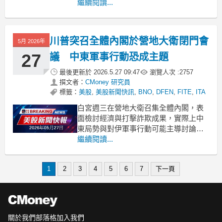
持人類參與。 .badgeprice-container {
繼續閱讀...
display: flex !important;
gap: 1rem !important;
川普突召全體內閣於營地大衛閉門會
5月 2026年
27
議 中東軍事行動恐成主題
最後更新於
2026.5.27 09:47
瀏覽人次 :
2757
撰文者：
CMoney 研究員
標籤：
美股
,
美股新聞快訊
,
BNO
,
DFEN
,
FITE
,
ITA
白宮週三在營地大衛召集全體內閣，表
面檢討經濟與打擊詐欺成果，實際上中
東局勢與對伊軍事行動可能主導討論。
.badgeprice-container {
繼續閱讀...
display: flex !important;
gap: 1rem !important;
1
2
3
4
5
6
7
下一頁
關於我們
部落格
加入我們