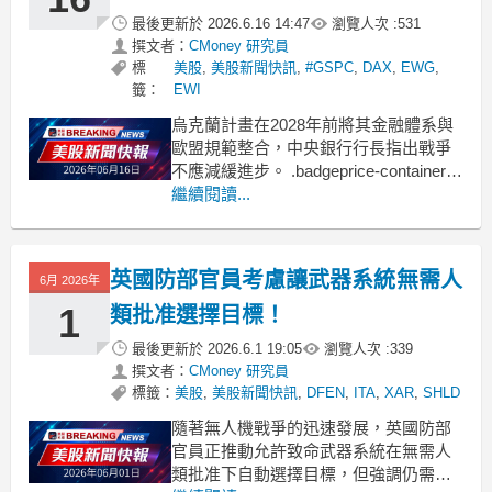
最後更新於
2026.6.16 14:47
瀏覽人次 :
531
撰文者：
CMoney 研究員
標
美股
,
美股新聞快訊
,
#GSPC
,
DAX
,
EWG
,
籤：
EWI
烏克蘭計畫在2028年前將其金融體系與
歐盟規範整合，中央銀行行長指出戰爭
不應減緩進步。 .badgeprice-container {
display: flex !important;
繼續閱讀...
gap: 1rem !important;
flex-wr
英國防部官員考慮讓武器系統無需人
6月 2026年
1
類批准選擇目標！
最後更新於
2026.6.1 19:05
瀏覽人次 :
339
撰文者：
CMoney 研究員
標籤：
美股
,
美股新聞快訊
,
DFEN
,
ITA
,
XAR
,
SHLD
隨著無人機戰爭的迅速發展，英國防部
官員正推動允許致命武器系統在無需人
類批准下自動選擇目標，但強調仍需保