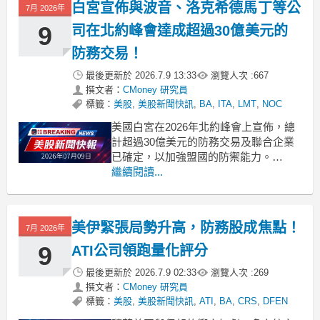
白宮宣佈與波音、洛克希德馬丁等公
7月 2026年
9
司在北約峰會達成超過30億美元的
防務交易！
最後更新於
2026.7.9 13:33
瀏覽人次 :
667
撰文者：
CMoney 研究員
標籤：
美股
,
美股新聞快訊
,
BA
,
ITA
,
LMT
,
NOC
美國白宮在2026年北約峰會上宣佈，總
計超過30億美元的防務交易及聯合企業
已確定，以加強盟國的防禦能力。
.badgeprice-container {
繼續閱讀...
display: flex !important;
gap: 1rem !important;
美伊緊張局勢升高，防務股成焦點！
7月 2026年
9
ATI公司領跑量化評分
最後更新於
2026.7.9 02:33
瀏覽人次 :
269
撰文者：
CMoney 研究員
標籤：
美股
,
美股新聞快訊
,
ATI
,
BA
,
CRS
,
DFEN