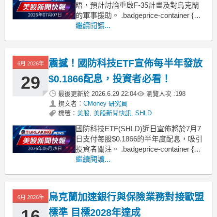
晤，預計討論重啟F-35計畫及對烏克蘭
的軍事援助。 .badgeprice-container {
display: flex !important;
繼續閱讀...
gap: 1rem !important;
flex-wra
震撼！國防科技ETF宣佈每半年發放
6月 2026年
29
$0.1866配息，投資者必看！
最後更新於
2026.6.29 22:04
瀏覽人次 :
198
撰文者：
CMoney 研究員
標籤：
美股
,
美股新聞快訊
,
SHLD
國防科技ETF(SHLD)近日宣佈將於7月7
日支付每股$0.1866的半年度配息，吸引
投資者關注。 .badgeprice-container {
display: flex !important;
繼續閱讀...
gap: 1rem !important;
f
烏克蘭加速銀行與保險業務對接歐盟
6月 2026年
16
標準 目標2028年達成