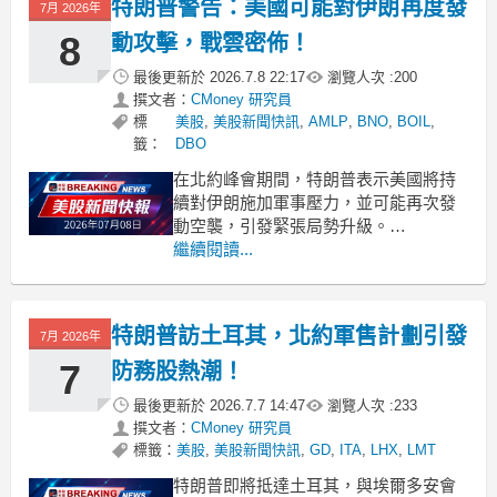
特朗普警告：美國可能對伊朗再度發
7月 2026年
8
動攻擊，戰雲密佈！
最後更新於
2026.7.8 22:17
瀏覽人次 :
200
撰文者：
CMoney 研究員
標
美股
,
美股新聞快訊
,
AMLP
,
BNO
,
BOIL
,
籤：
DBO
在北約峰會期間，特朗普表示美國將持
續對伊朗施加軍事壓力，並可能再次發
動空襲，引發緊張局勢升級。
.badgeprice-container {
繼續閱讀...
display: flex !important;
gap: 1rem !important;
fle
特朗普訪土耳其，北約軍售計劃引發
7月 2026年
7
防務股熱潮！
最後更新於
2026.7.7 14:47
瀏覽人次 :
233
撰文者：
CMoney 研究員
標籤：
美股
,
美股新聞快訊
,
GD
,
ITA
,
LHX
,
LMT
特朗普即將抵達土耳其，與埃爾多安會