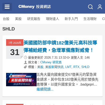
台股
美股
研究報告
理財達人
新手入門
生活理財
C
SHLD
美國國防部申請182億美元高科技導
7月 2026年
31
彈補給經費，急增軍備應對威脅！
最後更新於
2026.7.31 13:32
瀏覽人次 :
146
撰文者：
CMoney 研究員
標籤：
美股
,
美股新聞快訊
,
LMT
,
RTX
,
SHLD
五角大廈向國會提交67億美元的緊急資
金請求，其中包含182億美元用於替換先
進導彈，以提升國家安全。 .badgeprice-
container {
繼續閱讀...
display: flex !important;
gap: 1rem !important;
f