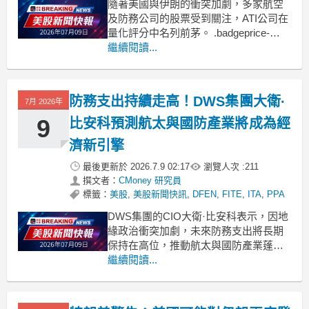
隨著美國與伊朗的衝突加劇，多家航空
及防務公司的股票受到關注，ATI公司在
量化評分中名列前茅。 .badgeprice-
container {
繼續閱讀...
display: flex !important;
gap: 1rem !important;
flex
防務支出持續走高！DWS集團大衛·
7月 2026年
9
比安科預測航太與國防產業將成為經
濟新引擎
最後更新於
2026.7.9 02:17
瀏覽人次 :
211
撰文者：
CMoney 研究員
標籤：
美股
,
美股新聞快訊
,
DFEN
,
FITE
,
ITA
,
PPA
DWS集團的CIO大衛·比安科表示，因地
緣政治衝突加劇，未來防務支出將長期
保持在高位，推動航太與國防產業蓬勃
發展。 .badgeprice-container {
繼續閱讀...
display: flex !important;
gap: 1rem !important;