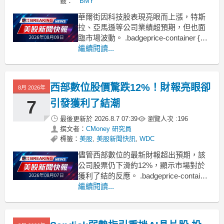
籤：
BMY
華爾街因科技股表現亮眼而上漲，特斯
拉、亞馬遜等公司業績超預期，但也面
臨市場波動。 .badgeprice-container {
display: flex !important;
繼續閱讀...
gap: 1rem !important;
flex-wrap:
西部數位股價驚跌12%！財報亮眼卻
8月 2026年
7
引發獲利了結潮
最後更新於
2026.8.7 07:39
瀏覽人次 :
196
撰文者：
CMoney 研究員
標籤：
美股
,
美股新聞快訊
,
WDC
儘管西部數位的最新財報超出預期，該
公司股票仍下滑約12%，顯示市場對於
獲利了結的反應。 .badgeprice-container
{
繼續閱讀...
display: flex !important;
gap: 1rem !important;
flex-wr