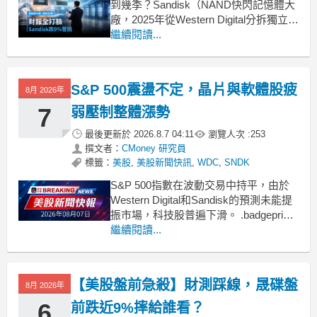
到幾季？Sandisk（NAND快閃記憶體大
廠，2025年從Western Digital分拆獨立上
市）財報數字全面超標，股價卻在盤前
繼續閱讀...
重跌9%。Western Digital同樣打贏預
期，跌幅更達14%。數字好看，市場卻
在用腳投票，原因指向同一個地方：下
S&P 500震盪不定，晶片與軟體股疲
8月 2026年
季展望不夠
7
弱壓制整體漲勢
最後更新於
2026.8.7 04:11
瀏覽人次 :
253
撰文者：
CMoney 研究員
標籤：
美股
,
美股新聞快訊
,
WDC
,
SNDK
S&P 500指數在波動交易中持平，由於
Western Digital和Sandisk的預測未能提
振市場，科技股普遍下滑。 .badgeprice-
container {
繼續閱讀...
display: flex !important;
gap: 1rem !important
【美股盤前急殺】財測踩線，晟碟盤
8月 2026年
6
前跌近9%摔給誰看？