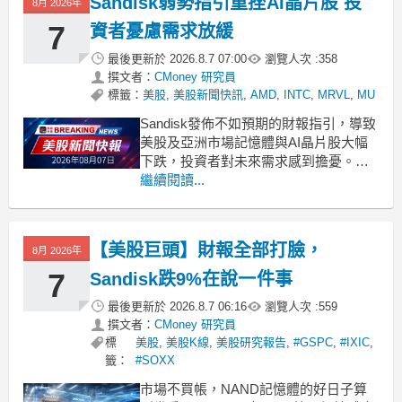
Sandisk弱勢指引重挫AI晶片股 投
8月 2026年
7
資者憂慮需求放緩
最後更新於
2026.8.7 07:00
瀏覽人次 :
358
撰文者：
CMoney 研究員
標籤：
美股
,
美股新聞快訊
,
AMD
,
INTC
,
MRVL
,
MU
Sandisk發佈不如預期的財報指引，導致
美股及亞洲市場記憶體與AI晶片股大幅
下跌，投資者對未來需求感到擔憂。
.badgeprice-container {
繼續閱讀...
display: flex !important;
gap: 1rem !important;
【美股巨頭】財報全部打臉，
8月 2026年
7
Sandisk跌9%在說一件事
最後更新於
2026.8.7 06:16
瀏覽人次 :
559
撰文者：
CMoney 研究員
標
美股
,
美股K線
,
美股研究報告
,
#GSPC
,
#IXIC
,
籤：
#SOXX
市場不買帳，NAND記憶體的好日子算