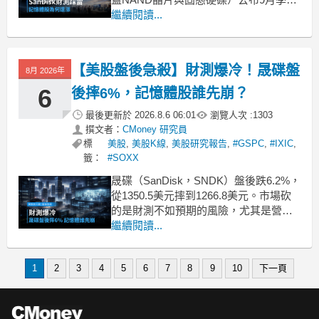
財測，營收指引中位數落在105.5億美
繼續閱讀...
元，低於華爾街預期的108億美元。每股
盈餘指引落在44至46美元之間，也未能
達到市場共識的44.72美元。一個問題隨
【美股盤後急殺】財測爆冷！晟碟盤
8月 2026年
之浮現：這只是一次預期差，
6
後摔6%，記憶體股誰先崩？
最後更新於
2026.8.6 06:01
瀏覽人次 :
1303
撰文者：
CMoney 研究員
標
美股
,
美股K線
,
美股研究報告
,
#GSPC
,
#IXIC
,
籤：
#SOXX
晟碟（SanDisk，SNDK）盤後跌6.2%，
從1350.5美元摔到1266.8美元。市場砍
的是財測不如預期的風險，尤其是營收
指引在共識值下緣附近。問題是：這只
繼續閱讀...
是一家公司的狀況，還是整個記憶體產
業需求已在降溫？財測差在哪裡，讓市
1
2
3
4
5
6
7
8
9
10
下一頁
場這麼在意晟碟給出第三季營收指引為
103億至108億美元，中間值105