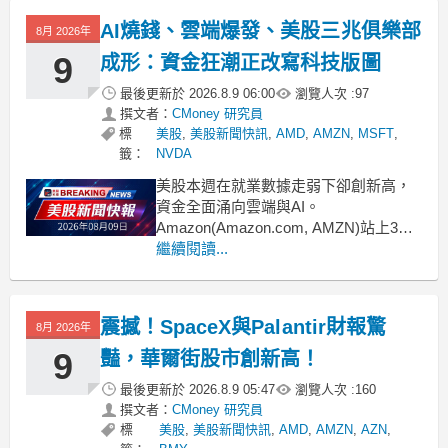
不負擔任何法律責任及做任何保證。🥇
AI燒錢、雲端爆發、美股三兆俱樂部
8月 2026年
阮慕驊【選股一路發】APP挑好股、避
風險、學觀念免費試用：
9
成形：資金狂潮正改寫科技版圖
最後更新於
2026.8.9 06:00
瀏覽人次 :
97
撰文者：
CMoney 研究員
標
美股
,
美股新聞快訊
,
AMD
,
AMZN
,
MSFT
,
籤：
NVDA
美股本週在就業數據走弱下卻創新高，
資金全面涌向雲端與AI。
Amazon(Amazon.com, AMZN)站上3兆
市值、Palantir(PLTR)飆漲逾三成，
繼續閱讀...
SpaceX(SPCX)與AMD(AMD)則因資本
支出與指引落差遭修正，顯示AI投資熱
潮進入更嚴苛的「選股時代」。
震撼！SpaceX與Palantir財報驚
8月 2026年
.badgeprice-
9
豔，華爾街股市創新高！
最後更新於
2026.8.9 05:47
瀏覽人次 :
160
撰文者：
CMoney 研究員
標
美股
,
美股新聞快訊
,
AMD
,
AMZN
,
AZN
,