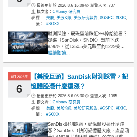
最後更新於
2026.8.6 16:09
瀏覽人次 :
737
撰文者：
CMoney 研究員
標
美股
,
美股K線
,
美股研究報告
,
#GSPC
,
#IXIC
,
籤：
#SOXX
財測踩線，晟碟盤前跌近9%摔給誰看？
晟碟（SanDisk，SNDK）盤前下跌
8.96%，從1350.5美元跌至約1229美
元。市場砍的是財測未達高標的風險
繼續閱讀...
——9月季財測營收中間值低於華爾街預
期。問題是：這只是晟碟的故事，還是
整個NAND Flash市場的警訊？財測中間
【美股巨頭】SanDisk財測踩雷，記
8月 2026年
值比市場預期少了2.5億美元晟碟
6
憶體股憑什麼還漲？
最後更新於
2026.8.6 06:30
瀏覽人次 :
1085
撰文者：
CMoney 研究員
標
美股
,
美股K線
,
美股研究報告
,
#GSPC
,
#IXIC
,
籤：
#SOXX
SanDisk財測踩雷，記憶體股憑什麼還
漲？SanDisk（快閃記憶體大廠，產品涵
蓋NAND晶片與固態硬碟）公布9月季度