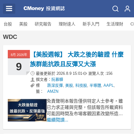
台股
美股
研究報告
理財達人
新手入門
生活理財
C
WDC
【美股週報】 大跌之後的驗證 什麼
8月 2026年
9
族群能抗跌且反彈又大漲
最後更新於
2026.8.9 15:01
瀏覽人次 :
156
撰文者：
阮慕驊
標
跌深反彈
,
美股
,
科技股
,
半導體
,
AAPL
,
籤：
AMZN
免責聲明本報告僅供特定人士參考，雖
已力求正確與完整，但該報告所載資料
可能因時間及市場客觀因素改變所造成
產業、市場或個股之相關條件改變，投
繼續閱讀...
資人需自行考量投資之實際狀況與風險
承受度並就投資結果自行負責。本文恕