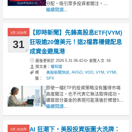
分配，吸引眾多投資者關注。
.badgeprice-container {
繼續閱讀...
display: flex !important;
gap: 1rem !importan
【即時新聞】先鋒高股息ETF(VYM)
5月 2026年
31
狂吸逾20億美元！這2檔靠穩健配息
成資金避風港
最後更新於
2026.5.31 06:42
瀏覽人次 :
56
撰文者：
權知道
標
美股新聞快訊
,
AVGO
,
VOO
,
VYM
,
VYMI
,
籤：
SPX
即使一檔ETF的投資策略沒有獲得市場
高度關注，也不代表它無法取得成功。
儘管部分基金的表現可能落後於標普500
指數(SPX)，但依然能吸引數十億美元的
繼續閱讀...
新資金流入。先鋒領航旗下幾檔基金完
全符合這個特徵，該機構向來是吸引長
線投資人的重鎮，這群採取買進並持有
AI 狂潮下，美股投資版圖大洗牌：
5月 2026年
策略的投資人，使得資金流入在各種市