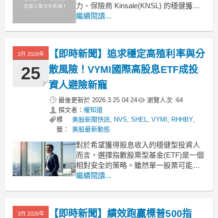
力、保險商 Kinsale(KNSL) 的穩健獲
利，到 AI 推動的半導體與指數型基金熱
繼續閱讀...
潮，可見市場在 AI 狂潮中分化：一邊是
燒錢求成長的故事股，另一邊是靠紀律
與現金流取勝的穩健股，投資人正被迫
【即時新聞】追求穩定高殖利率與分
3月 2026年
重新思考
25
散風險！VYMI國際高股息ETF成投
資人避險新寵
最後更新於
2026.3.25 04:24
瀏覽人次 :
64
撰文者：
權知道
標
美股新聞快訊
,
NVS
,
SHEL
,
VYMI
,
RHHBY
,
籤：
美股最新動態
對於希望獲得股息收入的穩健型投資人
而言，選擇指數股票型基金(ETF)是一個
相對安全的策略。雖然單一股票可能提
供更高的殖利率，但承擔的風險也相對
繼續閱讀...
較大。ETF透過廣泛的投資組合，能有
效降低單一公司減少或暫停配息所帶來
的衝擊。Vanguard國際高股息
【即時新聞】績效跑贏標普500指
3月 2026年
ETF(VYMI)正是尋求高股息與高度分散