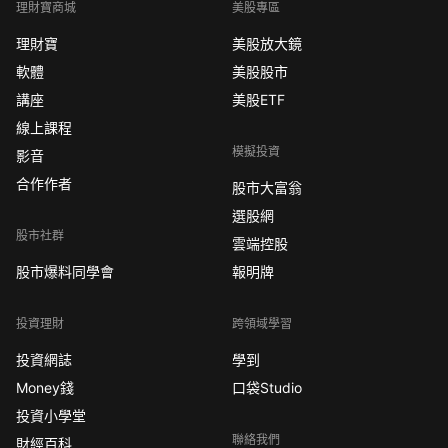
理財寶商城
美股專區
理財寶
美股放大鏡
軟體
美股股市
講座
美股ETF
線上課程
模擬投資
影音
合作作者
股市大富翁
選股網
股市社群
雲端控股
股市爆料同學會
報明牌
投資理財
跨領域學習
投資網誌
學到
Money錢
口袋Studio
投資小學堂
聯絡我們
財經百科