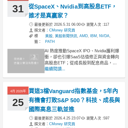
場環境下都顯得更
31
從SpaceX、Nvidia到高股息ETF，
誰才是真贏家？
最後更新於
2026.5.31 06:00
瀏覽人次 :
117
撰文者：
CMoney 研究員
標
美股
,
美股新聞快訊
,
AMD
,
IBM
,
NVDA
,
籤：
PATH
AI 熱度推動SpaceX IPO、Nvidia獲利爆
衝，卻也引爆SaaS估值修正與資金轉向
高股息ETF；從成長股到配息商品，資
金正重新選邊站，投資人被迫在高成
繼續閱讀...
長、高波動與穩健現金流之間做出艱難
抉擇。 .badgeprice-container {
display: flex !i
買這3檔Vanguard指數基金，5年內
4月 2026年
25
有機會打敗S&P 500？科技、成長與
國際高息三軌並進
最後更新於
2026.4.25 23:07
瀏覽人次 :
597
撰文者：
CMoney 研究員