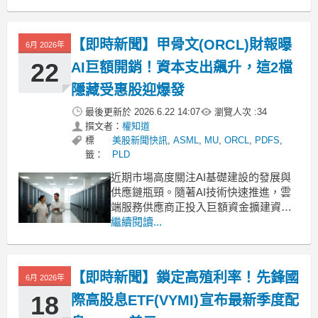
包大幅縮水。投資人開始擔憂，若就業
市場持續疲軟且高物價成為常態，美國
經濟恐陷入成長停滯、高失業率與高通
【即時新聞】甲骨文(ORCL)財報曝
6月 2026年
膨並存的「停滯性通膨」危機。美國民
生消費承壓，經濟放緩恐重演停
22
AI巨額開銷！資本支出飆升，這2檔
隱藏受惠股迎爆發
最後更新於
2026.6.22 14:07
瀏覽人次 :
34
撰文者：
權知道
標
美股新聞快訊
,
ASML
,
MU
,
ORCL
,
PDFS
,
籤：
PLD
近期市場高度關注AI基礎建設的發展與
供應鏈瓶頸。隨著AI技術快速推進，雲
端服務供應商正投入巨額資金擴建資料
中心。甲骨文(ORCL)最新公布的財報顯
繼續閱讀...
示，雖然營收與獲利雙雙成長逾20%，
雲端業務營收更大幅躍升47%，但因預
告未來資本支出將大幅增加，導致股價
【即時新聞】鎖定高殖利率！先鋒國
6月 2026年
在盤前出現雙位數回跌。甲骨文(ORCL)
資本支出
18
際高股息ETF(VYMI)宣布最新季度配