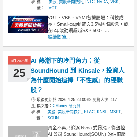
標
美股
,
美股新聞快訊
,
INTC
,
NVDA
,
VBK
,
籤：
VGT
VGT、VBK、VYMI各擅勝場：科技成
長、Small‑cap動能與3.5%國際股息，或
在5年滾動期超越S&P 500。
.badgeprice-container {
繼續閱讀...
display: flex !important;
gap: 1rem !important;
AI 熱潮下的冷門角力：從
4月 2026年
25
SoundHound 到 Kinsale，投資人
為什麼開始追捧「不性感」的穩賺
股？
最後更新於
2026.4.25 23:00
瀏覽人次 :
117
撰文者：
CMoney 研究員
標
美股
,
美股新聞快訊
,
KLAC
,
KNSL
,
MSFT
,
籤：
SOUN
資金不再只追逐 Nvda 式暴漲，從聲控
AI 公司 SoundHound(SOUN) 的估值壓