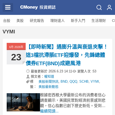
台股
美股
研究報告
理財達人
新手入門
生活理財
C
VYMI
【即時新聞】通膨升溫與衰退夾擊！
6月 2026年
23
這3檔抗滯脹ETF迎爆發，先鋒總體
債券ETF(BND)成避風港
最後更新於
2026.6.23 14:11
瀏覽人次 :
53
撰文者：
權知道
標
美股新聞快訊
,
BND
,
QQQ
,
SCHB
,
VYMI
,
籤：
美股最新動態
根據密西根大學最新公布的消費者信心
調查顯示，美國民眾對經濟前景感到悲
觀，信心指數已創下歷史新低。受到油
價上漲與通膨居高不下的影響，民眾荷
繼續閱讀...