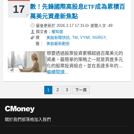
風險的理想標
17
數！先鋒國際高股息ETF成為累積百
萬美元資產新焦點
最後更新於
2026.3.17 17:31
瀏覽人次 :
49
撰文者：
權知道
標
美股新聞快訊
,
TM
,
VYMI
,
NSRGY
,
籤：
美股最新動態
想要透過股票投資累積超過百萬美元的
資產，最簡單的策略之一就是買進多元
化的股票投資組合，並在長達多年的時
間裡持續投入市場。事實上，投資人不
繼續閱讀...
需要只侷限於美國股市才能達成這個目
標。先鋒國際高股息ETF(VYMI)是一檔
1
2
3
下一頁
專注於美國以外地區、且股息殖利率高
於平均水準的國際型指數股票型基金。
短期績效表現亮眼且超
關於我們
部落格
加入我們