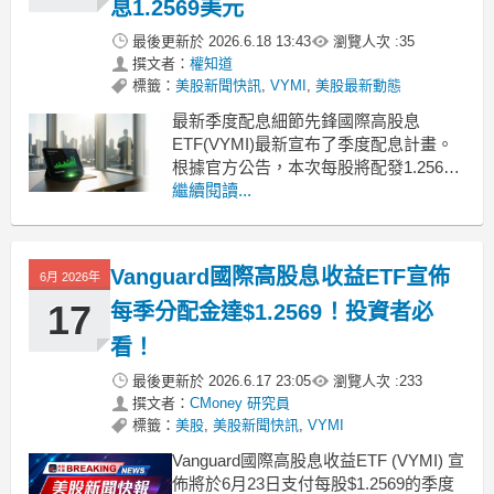
息1.2569美元
最後更新於
2026.6.18 13:43
瀏覽人次 :
35
撰文者：
權知道
標籤：
美股新聞快訊
,
VYMI
,
美股最新動態
最新季度配息細節先鋒國際高股息
ETF(VYMI)最新宣布了季度配息計畫。
根據官方公告，本次每股將配發1.2569
美元的現金股利，為追求穩定收益的市
繼續閱讀...
場投資人提供最新的現金流資訊。除息
日與發放日時間表針對本次季度配息，
該ETF將除息日訂於6月18日，這意味著
Vanguard國際高股息收益ETF宣佈
6月 2026年
投資人必須在除息日之前買進並持有，
才能享有本次
17
每季分配金達$1.2569！投資者必
看！
最後更新於
2026.6.17 23:05
瀏覽人次 :
233
撰文者：
CMoney 研究員
標籤：
美股
,
美股新聞快訊
,
VYMI
Vanguard國際高股息收益ETF (VYMI) 宣
佈將於6月23日支付每股$1.2569的季度