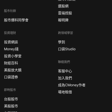
選股網
股市社群
雲端控股
股市爆料同學會
報明牌
投資理財
跨領域學習
投資網誌
學到
Money錢
口袋Studio
投資小學堂
聯絡我們
財經百科
美股放大鏡
客服中心
口袋證券
加入我們
成為CMoney作者
即時股市
場地租借
台股股市
美股股市