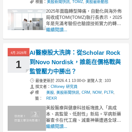
標籤：
美股新聞快訊
,
TOMZ
,
美股最新動態
2025年面臨轉型陣痛，自動化與海外佈
局收成TOMI(TOMZ)執行長表示，2025
年是充滿考驗但也驗證技術實力的轉型
年。公司在自動化商業進程上取得重大
繼續閱讀...
突破，其系統於去年成功導入全球領先
的生技委託製造機構，並與一家全球生
物製藥巨頭簽署了價值50萬美元的採購
AI醫療股大洗牌：從Scholar Rock
4月 2026年
合約。在海外市場擴張方面，公司正式
獲得英國與
1
到Novo Nordisk，誰能在價格戰與
監管壓力中勝出？
最後更新於
2026.4.1 13:00
瀏覽人次 :
103
撰文者：
CMoney 研究員
標
美股
,
美股新聞快訊
,
CRM
,
NOW
,
PLTR
,
籤：
REKR
美股醫療與健康科技板塊進入「高成
本、高監管、低耐性」新局。罕病新藥
審查卡在代工廠、減重神藥遭遇全球價
格戰，感染控制與資料分析公司則靠AI
繼續閱讀...