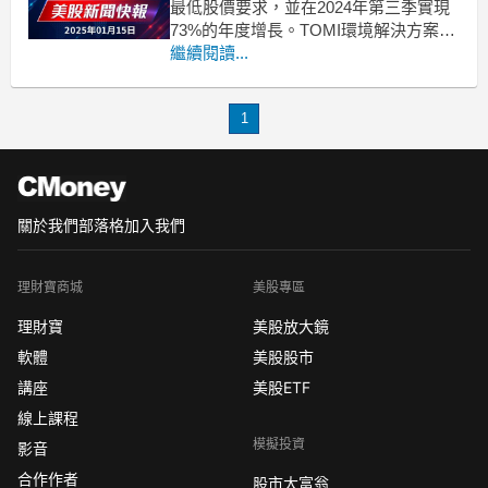
最低股價要求，並在2024年第三季實現
73%的年度增長。TOMI環境解決方案
（NASDAQ:TOMZ）於本週三驚喜宣
繼續閱讀...
佈，公司已成功恢復遵守納斯達克的最
低收盤價格要求，每股股價回升至
1
$1.04。這一訊息不僅令投資者振奮，也
顯示出公司在市場中的穩定性和成長潛
力。背景
關於我們
部落格
加入我們
理財寶商城
美股專區
理財寶
美股放大鏡
軟體
美股股市
講座
美股ETF
線上課程
模擬投資
影音
合作作者
股市大富翁