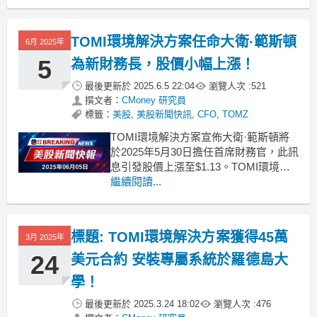
與訂閱模式求生存，投資人必須重新評
估成長故事與現金流的真實落差。
.badgeprice-container {
TOMI環境解決方案任命大衛·範斯頓
display: flex !i
6月 2025年
5
為新財務長，股價小幅上漲！
最後更新於
2025.6.5 22:04
瀏覽人次 :
521
撰文者：
CMoney 研究員
標籤：
美股
,
美股新聞快訊
,
CFO
,
TOMZ
TOMI環境解決方案宣佈大衛·範斯頓將
於2025年5月30日擔任首席財務官，此訊
息引發股價上漲至$1.13。TOMI環境解
決方案（NASDAQ:TOMZ）在週四宣
繼續閱讀...
佈，大衛·範斯頓將於2025年5月30日起
擔任公司的首席財務官。範斯頓在私募
股權及上市公司中擁有豐富的高階財務
標題: TOMI環境解決方案獲得45萬
3月 2025年
管理經驗，曾擔任Jon-Do
24
美元合約 安裝專屬系統於羅德島大
學！
最後更新於
2025.3.24 18:02
瀏覽人次 :
476