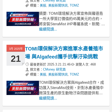
撰文者：
CMoney 研究員
標籤：
美股
,
美股新聞快訊
,
TOMZ
摘要: TOMI環境解決方案宣佈與羅德島
一所大學簽訂價值約45萬美元的合約，
將安裝SteraMist iHP專屬系統。新聞:
TOMI環境解決方案
繼續閱讀...
（NASDAQ:TOMZ）近日宣佈，公司已
成功獲得一項價值約45萬美元的合約，
計劃在羅德島的一所大學進行SteraMist
TOMI環保解決方案進軍水產養殖市
3月 2025年
iHP專屬系統的安裝
21
場 與Algafeed攜手抗擊汙染挑戰
最後更新於
2025.3.21 21:46
瀏覽人次 :
468
撰文者：
CMoney 研究員
標籤：
美股
,
美股新聞快訊
,
TOMZ
TOMI環保解決方案與Algafeed合作，成
功匯入SteraMist技術，針對水產養殖中
微藻生產的原生動物汙染問題提供有效
解決。TOMI環保解決方案
繼續閱讀...
（NASDAQ:TOMZ）近日宣佈，其創新
技術SteraMist已成功應用於Algafeed，