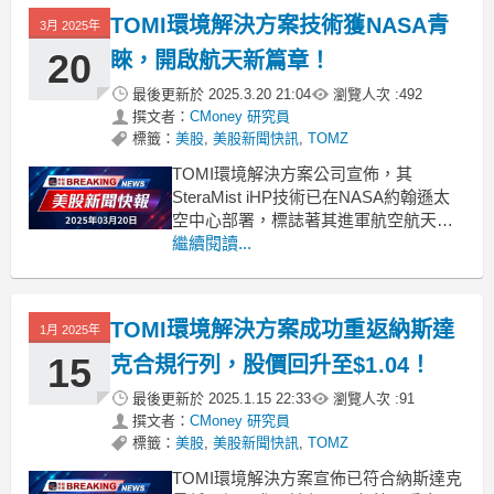
一家專注於大規模微藻生產以促進水產
TOMI環境解決方案技術獲NASA青
3月 2025年
養殖及魚類營養的先驅公
20
睞，開啟航天新篇章！
最後更新於
2025.3.20 21:04
瀏覽人次 :
492
撰文者：
CMoney 研究員
標籤：
美股
,
美股新聞快訊
,
TOMZ
TOMI環境解決方案公司宣佈，其
SteraMist iHP技術已在NASA約翰遜太
空中心部署，標誌著其進軍航空航天領
域的新里程碑。在全球科技日益發展的
繼續閱讀...
背景下，TOMI環境解決方案
（NASDAQ:TOMZ）近日宣佈，其創新
的消毒技術SteraMist iHP正式在NASA
TOMI環境解決方案成功重返納斯達
1月 2025年
約翰遜太空中心投入使用。這項技
15
克合規行列，股價回升至$1.04！
最後更新於
2025.1.15 22:33
瀏覽人次 :
91
撰文者：
CMoney 研究員
標籤：
美股
,
美股新聞快訊
,
TOMZ
TOMI環境解決方案宣佈已符合納斯達克