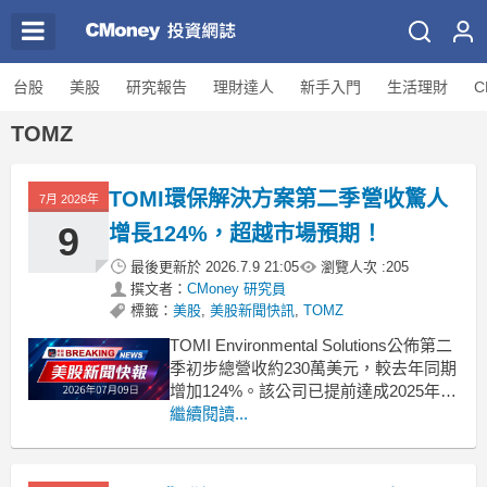
台股
美股
研究報告
理財達人
新手入門
生活理財
C
TOMZ
TOMI環保解決方案第二季營收驚人
7月 2026年
9
增長124%，超越市場預期！
最後更新於
2026.7.9 21:05
瀏覽人次 :
205
撰文者：
CMoney 研究員
標籤：
美股
,
美股新聞快訊
,
TOMZ
TOMI Environmental Solutions公佈第二
季初步總營收約230萬美元，較去年同期
增加124%。該公司已提前達成2025年全
年營收目標。 .badgeprice-container {
繼續閱讀...
display: flex !important;
gap