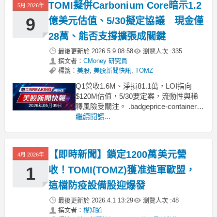
TOMI擬併Carbonium Core暗示1.2
5月 2026年
9
億美元估值、5/30擬定協議 現金僅
28萬、能否支撐擴張成關鍵
最後更新於
2026.5.9 08:58
瀏覽人次 :
335
撰文者：
CMoney 研究員
標籤：
美股
,
美股新聞快訊
,
TOMZ
Q1營收1.6M、淨損81.1萬，LOI指向
$120M估值，5/30要定案，流動性與稀
釋風險受關注。 .badgeprice-container {
display: flex !important;
繼續閱讀...
gap: 1rem !important;
【即時新聞】鎖定1200萬美元營
4月 2026年
1
收！TOMI(TOMZ)獲准進軍歐盟，
這檔防疫設備股迎爆發
最後更新於
2026.4.1 13:29
瀏覽人次 :
48
撰文者：
權知道