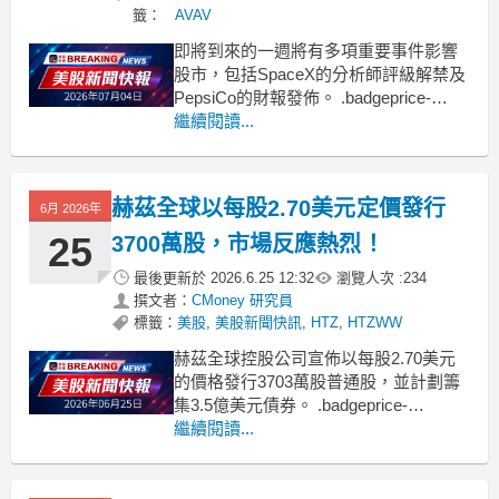
籤：
AVAV
即將到來的一週將有多項重要事件影響
股市，包括SpaceX的分析師評級解禁及
PepsiCo的財報發佈。 .badgeprice-
container {
繼續閱讀...
display: flex !important;
gap: 1rem !important;
赫茲全球以每股2.70美元定價發行
6月 2026年
25
3700萬股，市場反應熱烈！
最後更新於
2026.6.25 12:32
瀏覽人次 :
234
撰文者：
CMoney 研究員
標籤：
美股
,
美股新聞快訊
,
HTZ
,
HTZWW
赫茲全球控股公司宣佈以每股2.70美元
的價格發行3703萬股普通股，並計劃籌
集3.5億美元債券。 .badgeprice-
container {
繼續閱讀...
display: flex !important;
gap: 1rem !important;
fl