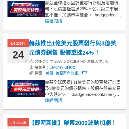
赫茲全球控股因計畫發行新股及增加債
務，股價重挫超過26%。公司第二季展
望不佳，加劇市場擔憂。 .badgeprice-
container {
繼續閱讀...
display: flex !important;
gap: 1rem !important;
flex
赫茲推出1億美元股票發行與3億美
6月 2026年
24
元債券銷售 股價重挫24%！
最後更新於
2026.6.24 19:47
瀏覽人次 :
75
撰文者：
CMoney 研究員
標籤：
美股
,
美股新聞快訊
,
HTZ
赫茲全球因提出1億美元的股票發行計畫
及3億美元的債券銷售，股價在盤前交易
中大跌24%。 .badgeprice-container {
display: flex !important;
繼續閱讀...
gap: 1rem !important;
flex-wr
【即時新聞】羅素2000波動加劇！
5月 2026年