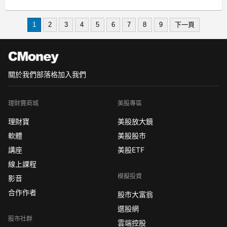
display: flex !important;
gap: 1rem !important;
1
2
3
4
5
6
7
8
9
下一頁
關於我們
部落格
加入我們
理財寶商城
美股專區
理財寶
美股放大鏡
軟體
美股股市
講座
美股ETF
線上課程
模擬投資
影音
合作作者
股市大富翁
選股網
股市社群
雲端控股