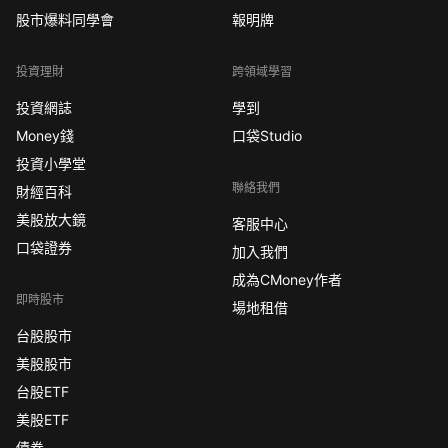
股市爆料同學會
報明牌
投資理財
跨領域學習
投資網誌
學到
Money錢
口袋Studio
投資小學堂
聯絡我們
財經百科
美股放大鏡
客服中心
口袋證券
加入我們
成為CMoney作者
即時股市
場地租借
台股股市
美股股市
台股ETF
美股ETF
債券