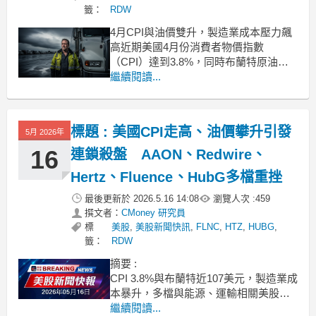
籤：
RDW
4月CPI與油價雙升，製造業成本壓力飆
高近期美國4月份消費者物價指數
（CPI）達到3.8%，同時布蘭特原油價
格攀升至每桶約107美元，這些總體經濟
繼續閱讀...
數據印證了供應管理協會（ISM）調查
中製造商所回報的困境。根據最新數
據，4月份ISM價格指數飆升至84.6%，
標題 : 美國CPI走高、油價攀升引發
5月 2026年
創下四年來新高，投入成本在短短三個
月內大幅增
16
連鎖殺盤 AAON、Redwire、
Hertz、Fluence、HubG多檔重挫
最後更新於
2026.5.16 14:08
瀏覽人次 :
459
撰文者：
CMoney 研究員
標
美股
,
美股新聞快訊
,
FLNC
,
HTZ
,
HUBG
,
籤：
RDW
摘要 :
CPI 3.8%與布蘭特近107美元，製造業成
本暴升，多檔與能源、運輸相關美股午
後急跌。 .badgeprice-container {
繼續閱讀...