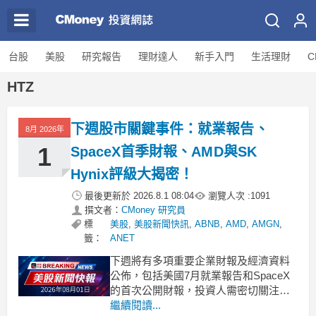
台股
美股
研究報告
理財達人
新手入門
生活理財
C
HTZ
下週股市關鍵事件：就業報告、
8月 2026年
1
SpaceX首季財報、AMD與SK
Hynix評級大揭密！
最後更新於
2026.8.1 08:04
瀏覽人次 :
1091
撰文者：
CMoney 研究員
標
美股
,
美股新聞快訊
,
ABNB
,
AMD
,
AMGN
,
籤：
ANET
下週將有多項重要企業財報及經濟資料
公佈，包括美國7月就業報告和SpaceX
的首次公開財報，投資人需密切關注。
.badgeprice-container {
繼續閱讀...
display: flex !important;