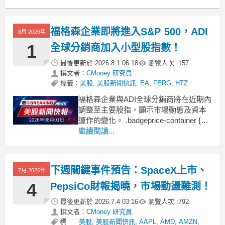
gap: 1rem !important;
福格森企業即將進入S&P 500，ADI
8月 2026年
1
全球分銷商加入小型股指數！
最後更新於
2026.8.1 06:18
瀏覽人次 :
157
撰文者：
CMoney 研究員
標籤：
美股
,
美股新聞快訊
,
EA
,
FERG
,
HTZ
福格森企業與ADI全球分銷商將在近期內
調整至主要股指，顯示市場動態及資本
運作的變化。 .badgeprice-container {
display: flex !important;
繼續閱讀...
gap: 1rem !important;
flex-wra
下週關鍵事件預告：SpaceX上市、
7月 2026年
4
PepsiCo財報揭曉，市場動盪難測！
最後更新於
2026.7.4 03:16
瀏覽人次 :
792
撰文者：
CMoney 研究員
標
美股
,
美股新聞快訊
,
AAPL
,
AMD
,
AMZN
,