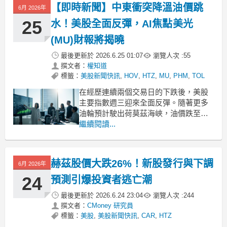
【即時新聞】中東衝突降溫油價跳
6月 2026年
25
水！美股全面反彈，AI焦點美光
(MU)財報將揭曉
最後更新於
2026.6.25 01:07
瀏覽人次 :
55
撰文者：
權知道
標籤：
美股新聞快訊
,
HOV
,
HTZ
,
MU
,
PHM
,
TOL
在經歷連續兩個交易日的下跌後，美股
主要指數週三迎來全面反彈。隨著更多
油輪預計駛出荷莫茲海峽，油價跌至伊
朗戰爭爆發以來的最低點，大幅緩解了
繼續閱讀...
市場擔憂。美國總統川普表示，伊朗已
告知華盛頓不會尋求收取通行費。油價
大幅回跌激勵航空與郵輪業者走強，標
赫茲股價大跌26%！新股發行與下調
6月 2026年
普500客運航空指數大漲4.4%創下歷史
新高，工業類股也同步上
24
預測引爆投資者逃亡潮
最後更新於
2026.6.24 23:04
瀏覽人次 :
244
撰文者：
CMoney 研究員
標籤：
美股
,
美股新聞快訊
,
CAR
,
HTZ