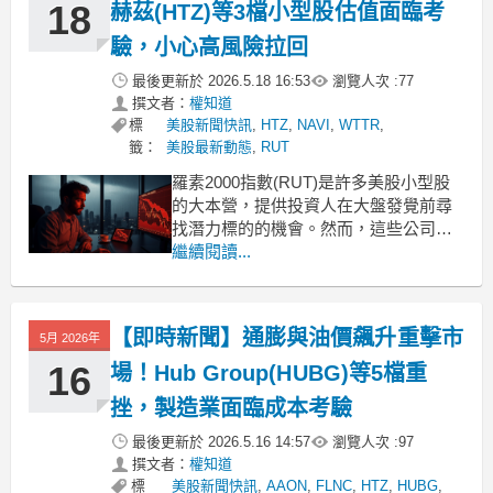
18
赫茲(HTZ)等3檔小型股估值面臨考
驗，小心高風險拉回
最後更新於
2026.5.18 16:53
瀏覽人次 :
77
撰文者：
權知道
標
美股新聞快訊
,
HTZ
,
NAVI
,
WTTR
,
籤：
美股最新動態
,
RUT
羅素2000指數(RUT)是許多美股小型股
的大本營，提供投資人在大盤發覺前尋
找潛力標的的機會。然而，這些公司通
常伴隨著較高的波動性與風險，因為它
繼續閱讀...
們的規模較小，在經濟低迷時期顯得更
加脆弱。在當前快速輪動的市場環境
中，挑選合適的小型股並非易事，投資
【即時新聞】通膨與油價飆升重擊市
5月 2026年
人更需要謹慎評估基本面與估值風險。
赫茲(HTZ)遠期估值
16
場！Hub Group(HUBG)等5檔重
挫，製造業面臨成本考驗
最後更新於
2026.5.16 14:57
瀏覽人次 :
97
撰文者：
權知道
標
美股新聞快訊
,
AAON
,
FLNC
,
HTZ
,
HUBG
,