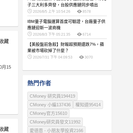
子三大利多齊發，台股供應鏈同步噴出
2026/8/5 上午 10:54:26
8578
IBM量子電腦運算首度可驗證，台廠量子供
應鏈迎新一波商機
2026/8/3 下午 05:21:35
6714
收藏
【美股盤前急殺】財報超預期還跌7%，蘋
果被市場砍掉了什麼？
2026/7/31 下午 04:09:53
3070
0月15
熱門作者
CMoney 研究員194419
CMoney 小編137436
權知道95414
CMoney官方15610
CMoney研究員發文11992
收藏
愛德恩 - 小朋友學投資2166