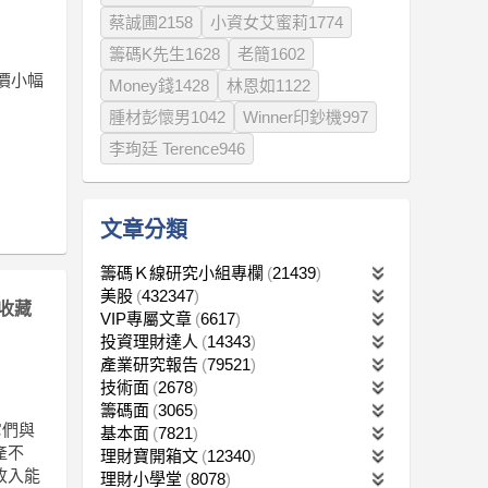
蔡誠圃2158
小資女艾蜜莉1774
籌碼K先生1628
老簡1602
股價小幅
Money錢1428
林恩如1122
腫材彭懷男1042
Winner印鈔機997
李珣廷 Terence946
文章分類
籌碼Ｋ線研究小組專欄
21439
美股
432347
收藏
VIP專屬文章
6617
投資理財達人
14343
產業研究報告
79521
技術面
2678
籌碼面
3065
它們與
基本面
7821
產不
理財寶開箱文
12340
收入能
理財小學堂
8078