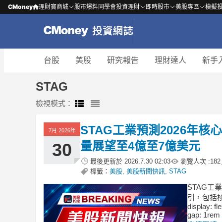
CMoney
理財寶商城
股市爆料同學會
投資理財
即時股市
美股專區
模擬
台股
美股
研究報告
理財達人
新手
STAG
檢視模式：
STAG工業預測2026年核心
7月 2026年
量展望至4億至7億美元
30
最後更新於
2026.7.30 02:03
瀏覽人次 :
182
標籤：
美股
,
美股新聞快訊
,
STAG
STAG工
引，包括核心F
display: fl
gap: 1rem 