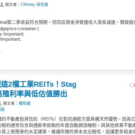
撰文者：
CMoney 研究員
Industrial第二季收益符合預期，但同店現金淨營運收入增長減速，導致
eprice-container {
ex !important;
!important;
.
檔工業REITs！Stag
4.1%高殖利率與低估值勝出
撰文者：
權知道
動態
儲的不動產投資信託（REITs）在對抗通膨方面具備天然優勢，因為
的租約通常包含與通膨率掛鉤的年度自動調漲機制。與其他商業不動
本質上是簡單的水泥建築，維護所需的資本支出極低，這讓更多租金