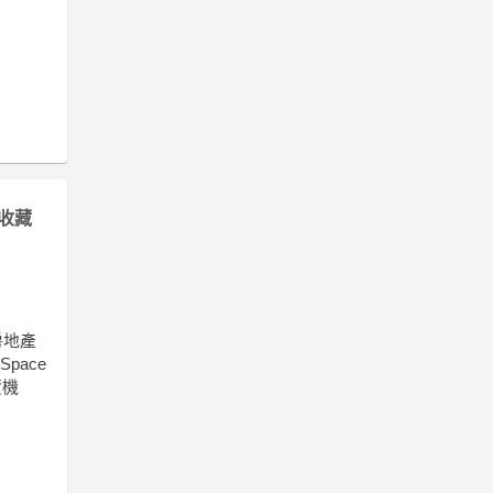
收藏
房地產
pace
資機