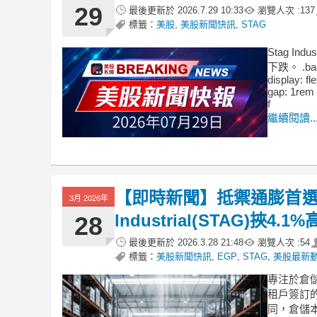
29
最後更新於
2026.7.29 10:33
瀏覽人次 :
137
標籤：
美股
,
美股新聞快訊
,
STAG
Stag 
下跌。 .badg
display: fl
gap: 1rem 
f
繼續閱讀..
【即時新聞】抵禦通膨首選這2
3月 2026年
Industrial(STAG)挾
28
最後更新於
2026.3.28 21:48
瀏覽人次 :
54
標籤：
美股新聞快訊
,
EGP
,
STAG
,
美股最新
專注於倉
租戶簽訂
同，倉儲