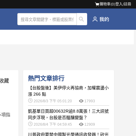
購物車(
0
)
登入/註冊
熱門文章排行
收藏
【台股盤後】美伊停火再協商，加權震盪小
漲 266 點
2026/8/3 下午 05:01:20
17993
凱基單日買超00632R逾8.8萬張！三大訊號
多項指
同步浮現，台股是否醞釀變盤？
2026/8/4 下午 04:59:45
12909
川普政府要禁中國製光學通訊收發器！矽光