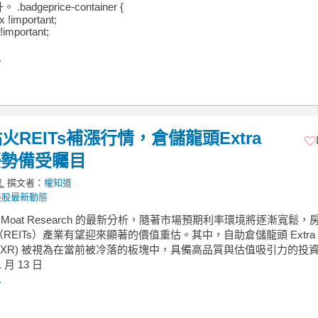
badgeprice-container {
ex !important;
!important;
.
REITs補漲行情，倉儲龍頭Extra
值優勢備受矚目
撰文者：
權知道
美股最新動態
de Moat Research 的最新分析，隨著市場預期利率環境將逐漸寬鬆，
REITs）產業有望迎來顯著的價值重估。其中，自助倉儲龍頭 Extra S
ge (EXR) 被視為在當前被冷落的板塊中，具備高品質與估值吸引力的投
月 13 日
.