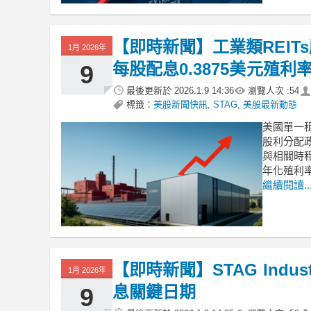
【即時新聞】工業類REITs股
1月 2026年
每股配息0.3875美元殖利
9
最後更新於
2026.1.9 14:36
瀏覽人次 :
54
標籤：
美股新聞快訊
,
STAG
,
美股最新動態
美國單一租戶
股利分配
與相關時
年化殖利率表現
繼續閱讀..
【即時新聞】STAG Indu
1月 2026年
息關鍵日期
9