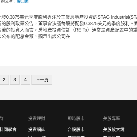
撰文者：
權知道
0.3875美元季度股利專注於工業房地產投資的STAG Industrial(ST
的股利政策公告，董事會決議每股將配發0.3875美元的季度股利。
金流的投資人而言，房地產投資信託（REITs）通常是資產配置中的
次公布的配息金額，顯示出該公司在
.
2
3
4
下一頁
群
投資理財
即時股市
美股專區
料同學會
投資網誌
台股股市
美股放大鏡