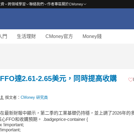
投資
跨領域學習
聯絡我們
作者專區
關於CMoney
入門
生活理財
CMoney官方
Money錢
FFO達2.61-2.65美元，同時提高收購
撰文者：
CMoney 研究員
業在最新財報中顯示，第二季的工業基礎仍持穩，並上調了2026年的
FO和收購預期。 .badgeprice-container {
ex !important;
!important;