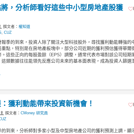
點將，分析師看好這些中小型房地產股獲
撰文者：
權知道
S
,
CUZ
財報季的到來，投資人除了關注大型科技股外，尋找獲利動能轉強的
局重點，特別是在房地產板塊中，部分公司近期的獲利預估獲得華爾
修。這些正向的每股盈餘（EPS）調整，通常代表市場對該公司短期
，這類數據往往能領先反應公司未來的基本面表現，成為投資人篩選
.
眼：獲利動能帶來投資新機會！
撰文者：
CMoney 研究員
CUZ
季的到來，分析師對多家小型及中型房地產公司的獲利預測上調，顯