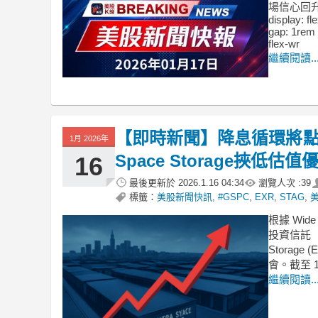
場信心回升。 .
display: fl
gap: 1rem 
flex-wr
繼續閱讀..
【即時新聞】降息循環將點火
1月 2026年
Space Storage挾低估
16
最後更新於
2026.1.16 04:34
瀏覽人次 :
39
標籤：
美股新聞快訊
,
#GSPC
,
EXR
,
STAG
,
根據 Wi
投資信託（
Stora
會。截至 1 
繼續閱讀..