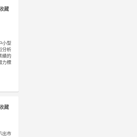
收藏
中小型
街分析
業績的
潛力標
收藏
示出市