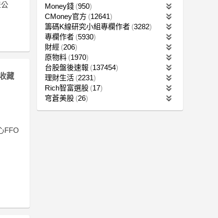
產公
Money錢
950
CMoney官方
12641
籌碼K線研究小組專欄作者
3282
專欄作者
5930
財經
206
原物料
1970
台股盤後速報
137454
收藏
理財生活
2231
Rich智富選股
17
穹蒼美股
26
心FFO