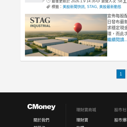
最後更新於
2026.1.9 14:35
瀏覽人次 :
58
標籤：
美股新聞快訊
,
STAG
,
美股最新動態
宣佈每股配發
日發布最新
求穩定現
環，而此
繼續閱讀..
1
理財寶商城
股市社
理財寶
股市爆
關於我們