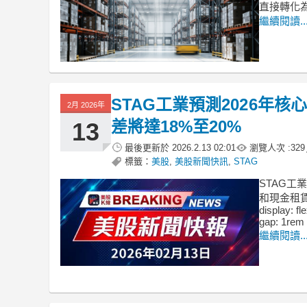
直接轉化
繼續閱讀..
STAG工業預測2026年核心
2月 2026年
差將達18%至20%
13
最後更新於
2026.2.13 02:01
瀏覽人次 :
329
標籤：
美股
,
美股新聞快訊
,
STAG
STAG工
和現金租賃利差
display: fl
gap: 1rem 
繼續閱讀..