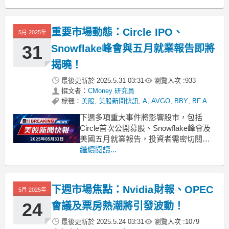
市場高度關注。首先，蘋果公司將於6月
9日舉辦其年度全球開發者大會
（WWDC），業界預期將發布多項創新
重要市場動態：Circle IPO、
5月 2025年
技術和產品更新，可能對相關股票造成
波動。此外，Chime的
31
Snowflake峰會與五月就業報告即將
揭曉！
最後更新於
2025.5.31 03:31
瀏覽人次 :
933
撰文者：
CMoney 研究員
標籤：
美股
,
美股新聞快訊
,
A
,
AVGO
,
BBY
,
BF.A
下週多項重大事件將影響股市，包括
Circle首次公開募股、Snowflake峰會及
美國五月就業報告，投資者需密切關
注。隨著金融市場的持續變化，下週將
繼續閱讀...
有幾個關鍵事件值得投資者注意。首
先，Circle計劃在紐約證券交易所上市，
預計籌集6.24億美元，其估值達60億美
下週市場焦點：Nvidia財報、OPEC
5月 2025年
元，ARK和BlackRock等機構也
24
會議及票房熱潮將引發波動！
最後更新於
2025.5.24 03:31
瀏覽人次 :
1079