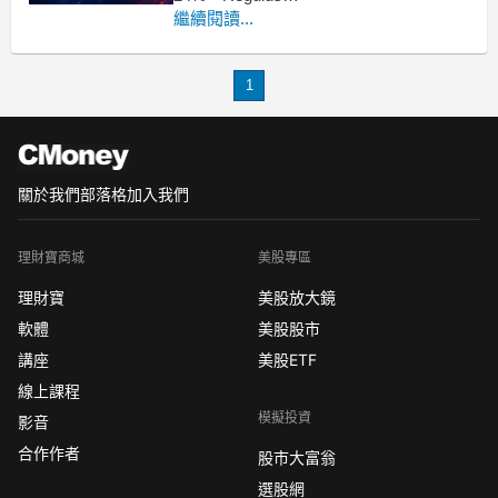
Therapeutics（NASDAQ:RGLS）在週
繼續閱讀...
三的交易中，其股價遭遇重創，下滑達
24%。這一劇烈波動主要源於該公司針
1
對其常見腎病（ADPKD）計畫的最新研
究結果和相關的監管資訊。
關於我們
部落格
加入我們
理財寶商城
美股專區
理財寶
美股放大鏡
軟體
美股股市
講座
美股ETF
線上課程
模擬投資
影音
合作作者
股市大富翁
選股網