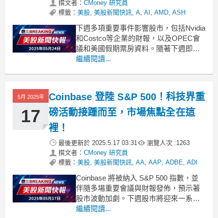
撰文者：
CMoney 研究員
標籤：
美股
,
美股新聞快訊
,
A
,
AI
,
AMD
,
ASH
下週多項重要事件影響股市，包括Nvidia
和Costco等企業的財報，以及OPEC會
議和美國假期票房資料。隨著下週即將
到來的關鍵經濟活動，投資者對於可能
繼續閱讀...
影響股價的事件充滿期待。5月26日，美
國股市因紀念日假期休市，同時也將公
佈為期四天的假期票房資料，Disney的
Coinbase 登陸 S&P 500！科技界重
5月 2025年
《小美人魚》預計獲得高達2億美元的票
17
磅活動接踵而至，市場焦點全在這
裡！
最後更新於
2025.5.17 03:31
瀏覽人次 :
1263
撰文者：
CMoney 研究員
標籤：
美股
,
美股新聞快訊
,
AA
,
AAP
,
ADBE
,
ADI
Coinbase 將被納入 S&P 500 指數，並
伴隨多場重要會議與財報發佈，預示著
股市波動加劇。下週股市將迎來一系列
關鍵事件，其中 Coinbase 的加入 S&P
繼續閱讀...