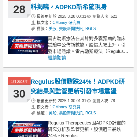
28
料揭曉，ADPKD新希望現身
最後更新於
2025.3.28 00:31
瀏覽人次 :
621
撰文者：
CMoney 研究員
標籤：
美股
,
美股新聞快訊
,
RGLS
雷古勒斯療法在其針對多囊腎病的臨床
試驗中公佈新數據，股價大幅上升，引
發市場熱議。雷古勒斯療法（Regulus
Therapeutics）於週四宣佈，其主導產品
繼續閱讀...
farabursen在針對自體顯性多囊腎病
（ADPKD）的Phase 1b臨床試驗中獲得
了額外的頂線資料，隨之而來的是公司
Regulus股價驟跌24%！ADPKD研
1月 2025年
股票的劇烈波動。這項
30
究結果與監管更新引發市場震盪
最後更新於
2025.1.30 01:31
瀏覽人次 :
78
撰文者：
CMoney 研究員
標籤：
美股
,
美股新聞快訊
,
RGLS
Regulus Therapeutics因ADPKD計畫的
研究分析及監管更新，股價週三暴跌
24%。Regulus