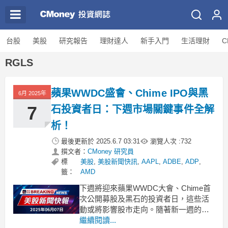
台股
美股
研究報告
理財達人
新手入門
生活理財
C
RGLS
蘋果WWDC盛會、Chime IPO與黑
6月 2025年
7
石投資者日：下週市場關鍵事件全解
析！
最後更新於
2025.6.7 03:31
瀏覽人次 :
732
撰文者：
CMoney 研究員
標
美股
,
美股新聞快訊
,
AAPL
,
ADBE
,
ADP
,
籤：
AMD
下週將迎來蘋果WWDC大會、Chime首
次公開募股及黑石的投資者日，這些活
動或將影響股市走向。隨著新一週的到
來，多項重要金融事件即將展開，引起
繼續閱讀...