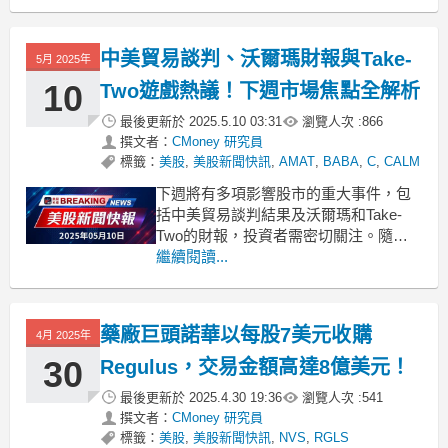
500 指數無疑是最受矚目的訊息。這不
僅對 Coinbase 本身意味深長，更象徵著
整個加密貨幣行業的里程碑。此外，全
中美貿易談判、沃爾瑪財報與Take-
5月 2025年
球科技界也將
10
Two遊戲熱議！下週市場焦點全解析
最後更新於
2025.5.10 03:31
瀏覽人次 :
866
撰文者：
CMoney 研究員
標籤：
美股
,
美股新聞快訊
,
AMAT
,
BABA
,
C
,
CALM
下週將有多項影響股市的重大事件，包
括中美貿易談判結果及沃爾瑪和Take-
Two的財報，投資者需密切關注。隨著
新一週的到來，市場上出現了多個值得
繼續閱讀...
注意的事件。特別是中美兩國高層將在
瑞士舉行會議，U.S. Treasury Secretary
Scott Bessent 和 Trade Represent
藥廠巨頭諾華以每股7美元收購
4月 2025年
30
Regulus，交易金額高達8億美元！
最後更新於
2025.4.30 19:36
瀏覽人次 :
541
撰文者：
CMoney 研究員
標籤：
美股
,
美股新聞快訊
,
NVS
,
RGLS