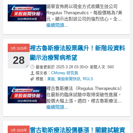
諾華宣佈將以現金方式收購生技公司
Regulus Therapeutics，每股價格為7美
元，顯示出對該公司的強烈信心。全球
知名藥品製造商諾華（Novartis）近日宣
繼續閱讀...
佈，將以每股7美元的價格收購生物製藥
公司Regulus Therapeutics，整體交易金
額約為8億美元。此次收購不僅是諾華在
裡古魯斯療法股票飆升！新階段資料
3月 2025年
生技領
28
顯示治療腎病希望
最後更新於
2025.3.28 03:30
瀏覽人次 :
560
撰文者：
CMoney 研究員
標籤：
美股
,
美股新聞快訊
,
RGLS
裡古魯斯療法（Regulus Therapeutics）
在最新的臨床試驗中取得突破性進展，
股價大幅上漲。週四，裡古魯斯療法
（NASDAQ:RGLS）的股價驟然攀升，
繼續閱讀...
原因是該公司公佈了其主要產品
farabursen針對常染色體顯性多囊腎病
（ADPKD）的Phase 1b試驗的額外關鍵
雷古勒斯療法股價暴漲！關鍵試驗資
3月 2025年
資料。這項四個佇列