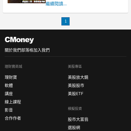
被推遲到本週舉行，市場對於債務上限
繼續閱讀...
危機帶來的觀望續存，上週五(12)於經濟
數據部分，美國消費者信心出現有轉弱
1
跡象，
且Fed剛升息1碼，在經濟數據表現不佳
時，市場對於官員動向同樣保持敏感，
關於我們
部落格
加入我們
理財寶商城
美股專區
理財寶
美股放大鏡
軟體
美股股市
講座
美股ETF
線上課程
模擬投資
影音
合作作者
股市大富翁
選股網