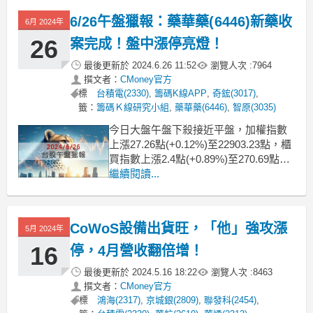
2. 藥華藥Ropeg多國佈局搶進口，出貨
6/26午盤獵報：藥華藥(6446)新藥收
勢在必行！
6月 2024年
3. ET用藥人數持續成長，成為另一大營
26
案完成！盤中漲停亮燈！
運成長動能
最後更新於
2024.6.26 11:52
瀏覽人次 :
7964
撰文者：
CMoney官方
標
台積電(2330)
,
籌碼K線APP
,
奇鋐(3017)
,
籤：
籌碼Ｋ線研究小組
,
藥華藥(6446)
,
智原(3035)
今日大盤午盤下殺接近平盤，加權指數
上漲27.26點(+0.12%)至22903.23點，櫃
買指數上漲2.4點(+0.89%)至270.69點。
權值股部分漲跌互見，健策(3653)上漲
繼續閱讀...
7.58%、奇鋐(3017)上漲4.99%、智原
(3035)上漲4.68%、保瑞(6472)上漲
4.33%、祥碩(52
CoWoS設備出貨旺，「他」強攻漲
5月 2024年
16
停，4月營收翻倍增！
最後更新於
2024.5.16 18:22
瀏覽人次 :
8463
撰文者：
CMoney官方
標
鴻海(2317)
,
京城銀(2809)
,
聯發科(2454)
,