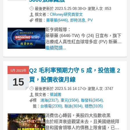
最後更新於
2023.5.25 08:38
瀏覽人次 :
853
撰文者：
CMoney研究員發文
標籤：
藥華藥(6446)
,
即時消息
,
PV
鉅亨網報導：
藥華藥 (6446-TW) 今 (24) 日宣布，旗下
治療成人真性紅血球增多症 (PV) 新藥
Ropeg，獲日本厚生勞動省核准納入健
繼續閱讀...
保給付，每劑約 56.5 萬日圓；董事會今
日決議，擬斥資 22.5 億元買回 5000 張
庫存股。
Q2 毛利率預期力守 5 成，投信連 2
5月 2023年
評論：
藥華藥(6446)近期好消
15
買，股價收復月線
最後更新於
2023.5.16 14:17
瀏覽人次 :
3747
撰文者：
蔡誠圃
標
鴻海(2317)
,
東元(1504)
,
聯發科(2454)
,
籤：
台積電(2330)
,
聯詠(3034)
,
穩懋(3105)
消費信心轉弱，美股四大指數收黑
由於經濟衰退觀望未去，且美國總統拜
登和國會領導人的債務上限會議，已經