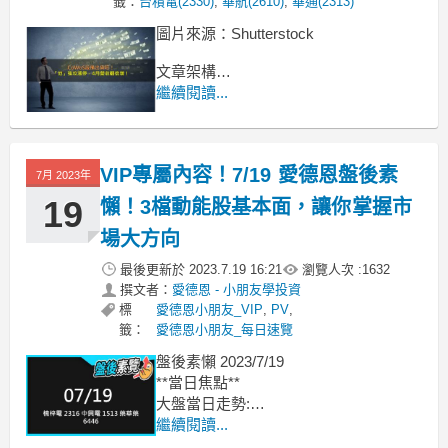
籤：
台積電(2330)
,
華航(2610)
,
華通(2313)
圖片來源：Shutterstock
文章架構
今日盤勢分析：美股大漲台股振奮，加
繼續閱讀...
權指數大漲157點！
焦點個股：藥華藥(6446)後市營運一片
光明，股價攻上漲停！
VIP專屬內容！7/19 愛德恩盤後素
焦點個股：CoWoS設備出貨旺，「他」
7月 2023年
強攻漲停，4月營收翻倍增！
19
懶！3檔動能股基本面，讓你掌握市
場大方向
最後更新於
2023.7.19 16:21
瀏覽人次 :
1632
撰文者：
愛德恩 - 小朋友學投資
標
愛德恩小朋友_VIP
,
PV
,
籤：
愛德恩小朋友_每日速覽
盤後素懶 2023/7/19
**當日焦點**
大盤當日走勢:
大盤破5日線，macd紅柱減少，櫃買整
繼續閱讀...
理，macd綠柱減小。