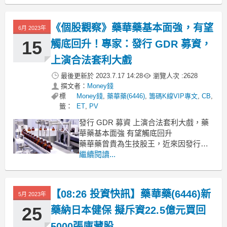
大盤今天這根蠻醜的，破線加上偏多轉
震盪，禮拜4是台積電法說，有可能會是
《個股觀察》藥華藥基本面強，有望
6月 2023年
關鍵，可以等台積電法說結束看看資金
會往哪裡走。
15
觸底回升！專家：發行 GDR 募資，
今天重電因為中興電導致相
上演合法套利大戲
最後更新於
2023.7.17 14:28
瀏覽人次 :
2628
撰文者：
Money錢
標
Money錢
,
藥華藥(6446)
,
籌碼K線VIP專文
,
CB
,
籤：
ET
,
PV
發行 GDR 募資 上演合法套利大戲，藥
華藥基本面強 有望觸底回升
藥華藥曾貴為生技股王，近來因發行
GDR 創下生技業海外籌資最大規模，股
繼續閱讀...
價卻不漲反跌，本刊邀請生技新藥股達
人鬼手易生，從技術面、籌碼面、基本
面探討藥華藥展望與投資價值。
【08:26 投資快訊】藥華藥(6446)新
5月 2023年
藥華藥(6446)2021 年 11 月 12 日
25
藥納日本健保 擬斥資22.5億元買回
5000張庫藏股