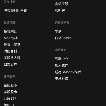
股市社群
雲端控股
股市爆料同學會
報明牌
投資理財
跨領域學習
投資網誌
學到
Money錢
口袋Studio
投資小學堂
聯絡我們
財經百科
美股放大鏡
客服中心
口袋證券
加入我們
成為CMoney作者
即時股市
場地租借
台股股市
美股股市
台股ETF
美股ETF