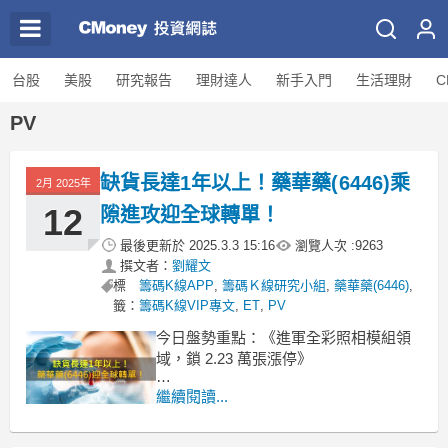
台股
美股
研究報告
理財達人
新手入門
生活理財
C
PV
缺貨長達1年以上！藥華藥(6446)乘
2月 2025年
12
隙進攻迎全球轉單！
最後更新於
2025.3.3 15:16
瀏覽人次 :
9263
撰文者：
劉耀文
標
籌碼K線APP
,
籌碼Ｋ線研究小組
,
藥華藥(6446)
,
籤：
籌碼K線VIP專文
,
ET
,
PV
今日盤勢重點：《進軍全彩照相模組領
域，鎖 2.23 萬張漲停》
文章架構：
繼續閱讀...
1. 歐美澳血癌用藥爆缺貨潮，藥華藥
(6446)迎全球轉單！