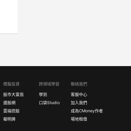
模擬投資
跨領域學習
聯絡我們
股市大富翁
學到
客服中心
選股網
口袋Studio
加入我們
雲端控股
成為CMoney作者
報明牌
場地租借