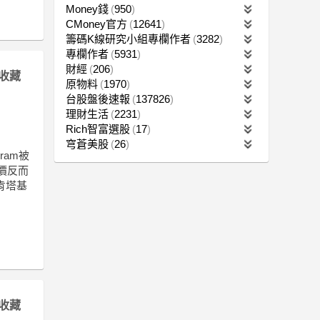
Money錢
950
CMoney官方
12641
籌碼K線研究小組專欄作者
3282
專欄作者
5931
財經
206
收藏
原物料
1970
台股盤後速報
137826
理財生活
2231
Rich智富選股
17
穹蒼美股
26
ram被
價反而
肯塔基
收藏