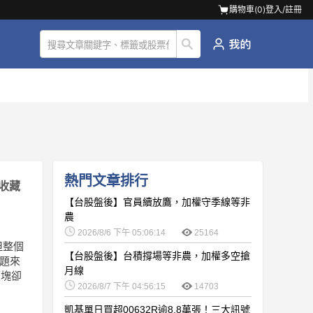
購物車(
0
)
登入/註冊
熱門文章排行
收藏
【台股盤後】官員續放鷹，加權守季線等非
農
2026/8/6 下午 05:06:14
25164
但整個
【台股盤後】台積撐場等非農，加權多空搶
問題來
月線
板塊卻
2026/8/7 下午 04:56:15
14703
凱基單日買超00632R逾8.8萬張！三大訊號