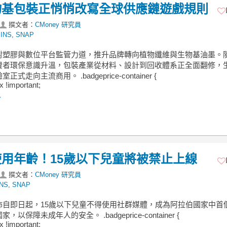
物基包裝正悄悄改寫全球供應鏈遊戲規則
撰文者：
CMoney 研究員
INS
,
SNAP
對塑膠與數位平台監管力道，推升品牌轉向植物纖維與生物基油墨。
費者環保意識升溫，包裝產業從材料、設計到回收體系正全面翻修，
式走向主流商用。 .badgeprice-container {
ex !important;
.
用年齡！15歲以下兒童將被禁止上線
撰文者：
CMoney 研究員
INS
,
SNAP
佈自即日起，15歲以下兒童不得使用社群媒體，成為阿拉伯國家中首
，以保障未成年人的安全。 .badgeprice-container {
ex !important;