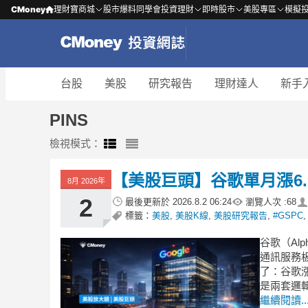
CMoney
理財寶商城
股市爆料同學會
投資理財
即時股市
美股專區
模擬
台股
美股
研究報告
理財達人
新手
PINS
檢視模式：
【美股巨頭】谷歌單月漲6
8月 2026年
2
最後更新於
2026.8.2 06:24
瀏覽人次 :
68
標籤：
美股
,
美股K線
,
美股研究報告
,
#GSPC
谷歌（Al
通訊服務板
了：谷歌漲
是兩套邏
繼續閱讀..