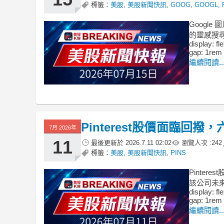
標籤：
美股
,
美股新聞快訊
,
GOOG
,
GOOGL
,
Googl
的靈感搜尋體驗。
display: fl
gap: 1rem 
繼續閱讀..
Pinterest股價面臨回
7月 2026年
11
最後更新於
2026.7.11 02:02
瀏覽人次 :
242
標籤：
美股
,
美股新聞快訊
,
PINS
Pinte
該公司未來展望
display: fl
gap: 1rem 
繼續閱讀..