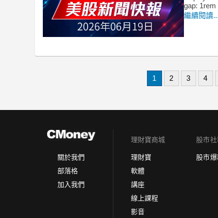
gap: 1rem 
繼續閱讀..
1
2
3
4
理財寶商城
股市社
理財寶
股市爆
關於我們
軟體
部落格
講座
加入我們
線上課程
影音