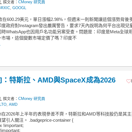
撰文者：
CMoney 研究員
,
#IXIC
,
GOOGL
天收在600.29美元，單日漲幅2.98%，但週末一則新聞讓這個漲勢背後
度政府對Instagram發出嚴厲警告，要求7天內說明為何平台出現兒
時WhatsApp也因用戶名功能另案受查。問題是：印度是Meta全球
一市場，這個變數市場定價了嗎？印度不
.
向：特斯拉、AMD與SpaceX成為2026
撰文者：
CMoney 研究員
LTO
,
AMD
nvest在2026年上半年的表現參差不齊，特斯拉和AMD等科技股仍是其
人關注。 .badgeprice-container {
ex !important;
!important;