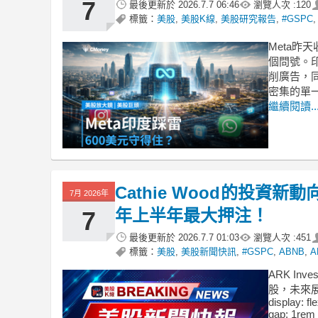
7
最後更新於
2026.7.7 06:46
瀏覽人次 :
120
標籤：
美股
,
美股K線
,
美股研究報告
,
#GSPC
Meta昨
個問號。印
削廣告，同
密集的單
繼續閱讀..
Cathie Wood的投資新動
7月 2026年
年上半年最大押注！
7
最後更新於
2026.7.7 01:03
瀏覽人次 :
451
標籤：
美股
,
美股新聞快訊
,
#GSPC
,
ABNB
,
A
ARK I
股，未來展望引
display: fl
gap: 1rem 