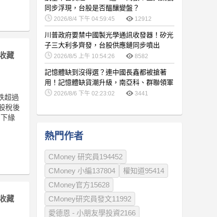
同步浮現，台股是否醞釀變盤？
2026/8/4 下午 04:59:45
12912
川普政府要禁中國製光學通訊收發器！矽光
子三大利多齊發，台股供應鏈同步噴出
收藏
2026/8/5 上午 10:54:26
8582
記憶體缺到沒得選？連中國長鑫都被搶著
用！記憶體缺貨潮升級，南亞科、群聯領軍
噴發
2026/8/6 下午 02:23:02
3441
下跌超過
每股稅後
引下緣
熱門作者
CMoney 研究員194452
CMoney 小編137804
權知道95414
CMoney官方15628
收藏
CMoney研究員發文11992
愛德恩 - 小朋友學投資2166