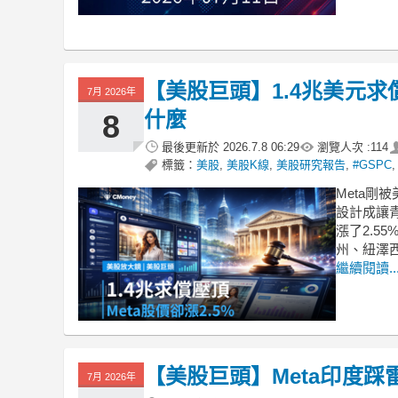
【美股巨頭】1.4兆美元求
7月 2026年
什麼
8
最後更新於
2026.7.8 06:29
瀏覽人次 :
114
標籤：
美股
,
美股K線
,
美股研究報告
,
#GSPC
Meta剛被
設計成讓
漲了2.5
州、紐澤
繼續閱讀..
【美股巨頭】Meta印度踩
7月 2026年