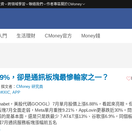
投資
跨領域學習
聯絡我們
作者專區
關於CMoney
入門
生活理財
CMoney官方
Money錢
.9%，卻是通訊板塊最慘輸家之一？
撰文者：
CMoney 研究員
,
#IXIC
,
APP
phabet，美股代碼GOOGL）7月單月股價上漲6.88%，看起來亮眼。
塊7月全面走弱，Meta單月重挫9.21%，AppLovin更暴跌近30%。
的是基本面，還是只是跌最少？AT&T漲13%、谷歌漲6.9%，同個
輯7月通訊服務板塊漲幅前五名
.