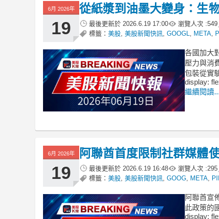
從紙漿到油墨大變身：生
6月 2026年
19
最後更新於
2026.6.19 17:00
瀏覽人次 :
549
標籤：
美股
,
美股新聞快訊
,
GOOGL
,
META
,
P
各國加大
壓力與消
包裝從實驗室正
display: fl
繼續閱讀..
阿聯酋首度限制社群媒體使
6月 2026年
19
最後更新於
2026.6.19 16:48
瀏覽人次 :
295
標籤：
美股
,
美股新聞快訊
,
GOOG
,
META
,
P
阿聯酋宣
此政策的國家
display: fl