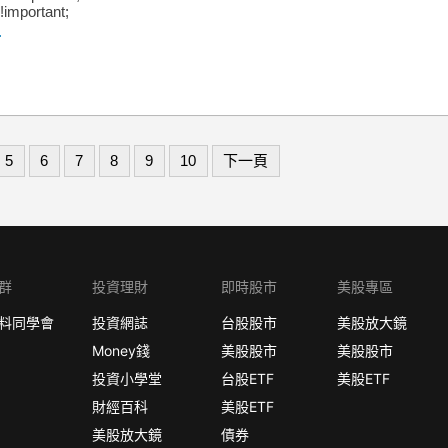
!important;
.
5
6
7
8
9
10
下一頁
群
投資理財
即時股市
美股專區
料同學會
投資網誌
台股股市
美股放大鏡
Money錢
美股股市
美股股市
投資小學堂
台股ETF
美股ETF
財經百科
美股ETF
美股放大鏡
債券