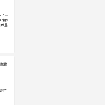
多了一
童性剝
用戶最
收藏
主要持