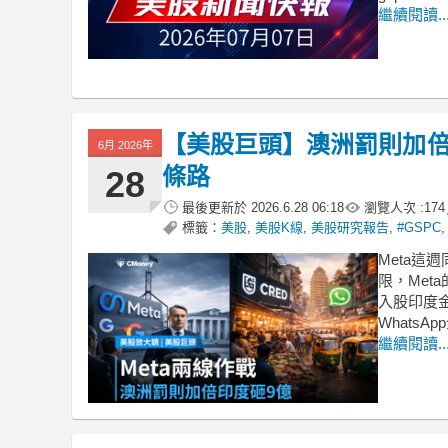
繼續閱讀..
【美股巨頭】澳洲罰則加倍
6月 2026年
條路
28
最後更新於
2026.6.28 06:18
瀏覽人次 :
174
標籤：
美股
,
美股K線
,
美股研究報告
,
#GSPC
Meta
限，Meta
入股印度金融
Whats
繼續閱讀..