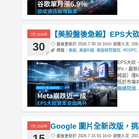
【美股盤後急殺】EPS大砍
7月 2026年
30
最後更新於
2026.7.30 16:10
瀏覽人次 :
326
標籤：
美股
,
美股K線
,
美股研究報告
,
#GSPC
EPS大砍
8%，最新
純益）僅6
低於市場
繼續閱讀..
Google 圖片全新改版，挑戰
7月 2026年
15
最後更新於
2026.7.15 01:16
瀏覽人次 :
203