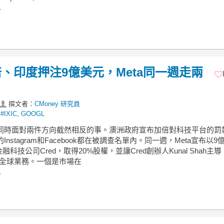
.
、印度押注9億美元，Meta同一週走兩
撰文者：
CMoney 研究員
,
#IXIC
,
GOOGL
這週同時面對兩件方向截然相反的事。澳洲政府宣布加倍對科技平台的罰
的Instagram和Facebook都在被調查名單內。同一週，Meta宣布以9
科技公司Cred，取得20%股權，並讓Cred創辦人Kunal Shah主導
App全球業務。一個是市場在
.