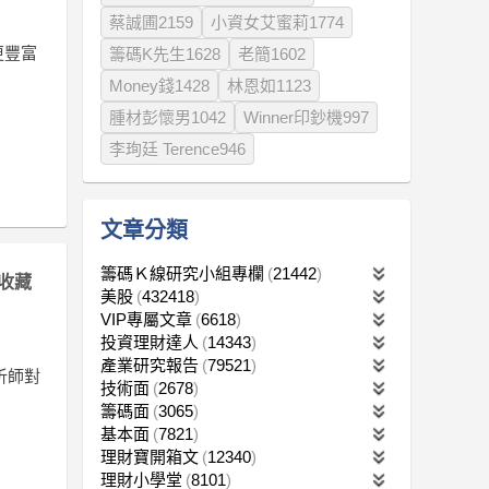
蔡誠圃2159
小資女艾蜜莉1774
更豐富
籌碼K先生1628
老簡1602
Money錢1428
林恩如1123
腫材彭懷男1042
Winner印鈔機997
李珣廷 Terence946
文章分類
籌碼Ｋ線研究小組專欄
21442
收藏
美股
432418
VIP專屬文章
6618
投資理財達人
14343
產業研究報告
79521
析師對
技術面
2678
籌碼面
3065
基本面
7821
理財寶開箱文
12340
理財小學堂
8101