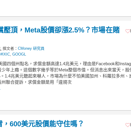
償壓頂，Meta股價卻漲2.5%？市場在賭
撰文者：
CMoney 研究員
,
#IXIC
,
GOOGL
美國四個州點名，求償金額高達1.4兆美元，理由是Facebook和Instag
青少年上癮。這個數字幾乎等於Meta整個市值。但消息出來當天，股
5%。1.4兆美元聽起來嚇人，市場為什麼不怕美國加州、科羅拉多州、
西州聯合提訴，求償金額是用「違規次
.
雷，600美元股價能守住嗎？