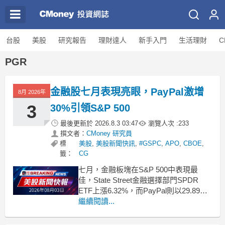
台股
美股
研究報告
理財達人
新手入門
生活理財
C
PGR
金融股七月表現亮眼，PayPal激增
8月 2026年
3
30%引領S&P 500
最後更新於
2026.8.3 03:47
瀏覽人次 :
233
撰文者：
CMoney 研究員
標
美股
,
美股新聞快訊
,
#GSPC
,
APO
,
CBOE
,
籤：
CG
七月，金融板塊在S&P 500中表現最
佳，State Street金融選擇部門SPDR
ETF上漲6.32%，而PayPal則以29.89%
的漲幅成為最大贏家。 .badgeprice-
繼續閱讀...
container {
display: flex !important;