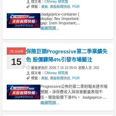
撰文者：
CMoney 研究員
標籤：
美股
,
美股新聞快訊
,
PGR
.badgeprice-container {
display: flex !important;
gap: 1rem !important;
flex-wrap: wrap !important; /* 自動換行 */
繼續閱讀...
}
保險巨頭Progressive第二季業績失
7月 2026年
15
色 股價驟降4%引發市場關注
最後更新於
2026.7.15 22:05
瀏覽人次 :
202
撰文者：
CMoney 研究員
標籤：
美股
,
美股新聞快訊
,
PGR
Progressive公佈的第二季財報未達市場
預期，淨保費收入與保單數量表現不
佳，導致股價下滑4%。 .badgeprice-
container {
繼續閱讀...
display: flex !important;
gap: 1rem !important;