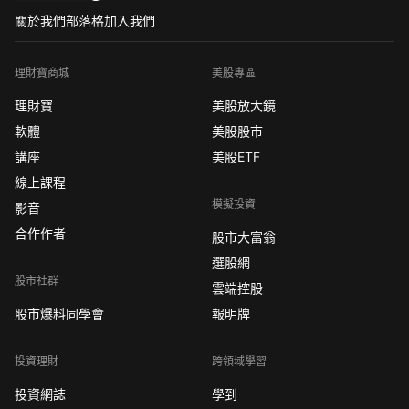
關於我們
部落格
加入我們
理財寶商城
美股專區
理財寶
美股放大鏡
軟體
美股股市
講座
美股ETF
線上課程
模擬投資
影音
合作作者
股市大富翁
選股網
股市社群
雲端控股
股市爆料同學會
報明牌
投資理財
跨領域學習
投資網誌
學到