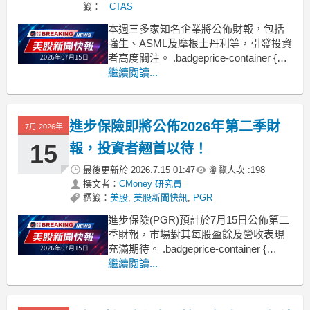
籤：
CTAS
本週三多家知名企業將公佈財報，包括
強生、ASML及摩根士丹利等，引發投資
者高度關注。 .badgeprice-container {
display: flex !important;
繼續閱讀...
gap: 1rem !important;
flex-wra
進步保險即將公佈2026年第二季財
7月 2026年
15
報，投資者翹首以待！
最後更新於
2026.7.15 01:47
瀏覽人次 :
198
撰文者：
CMoney 研究員
標籤：
美股
,
美股新聞快訊
,
PGR
進步保險(PGR)預計於7月15日公佈第二
季財報，市場對其每股盈餘及營收表現
充滿期待。 .badgeprice-container {
display: flex !important;
繼續閱讀...
gap: 1rem !important;
flex-wr