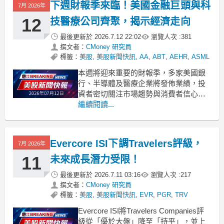
下週財報季來臨！美國金融巨頭與科
7月 2026年
12
技醫療公司齊聚，揭示經濟走向
最後更新於
2026.7.12 22:02
瀏覽人次 :
381
撰文者：
CMoney 研究員
標籤：
美股
,
美股新聞快訊
,
AA
,
ABT
,
AEHR
,
ASML
本週將迎來重要的財報季，多家美國銀
行、半導體及醫療企業將發佈業績，投
資者密切關注市場趨勢與消費者信心。
.badgeprice-container {
繼續閱讀...
display: flex !important;
gap: 1rem !important;
Evercore ISI下調Travelers評級，
7月 2026年
11
未來成長潛力受限！
最後更新於
2026.7.11 03:16
瀏覽人次 :
217
撰文者：
CMoney 研究員
標籤：
美股
,
美股新聞快訊
,
EVR
,
PGR
,
TRV
Evercore ISI將Travelers Companies評
級從「優於大盤」降至「持平」，並上