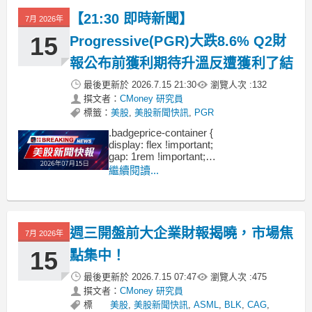
【21:30 即時新聞】
7月 2026年
15
Progressive(PGR)大跌8.6% Q2財
報公布前獲利期待升溫反遭獲利了結
最後更新於
2026.7.15 21:30
瀏覽人次 :
132
撰文者：
CMoney 研究員
標籤：
美股
,
美股新聞快訊
,
PGR
.badgeprice-container {
display: flex !important;
gap: 1rem !important;
flex-wrap: wrap !important; /* 自動換行 */
繼續閱讀...
}
週三開盤前大企業財報揭曉，市場焦
7月 2026年
15
點集中！
最後更新於
2026.7.15 07:47
瀏覽人次 :
475
撰文者：
CMoney 研究員
標
美股
,
美股新聞快訊
,
ASML
,
BLK
,
CAG
,