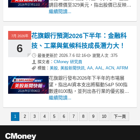
調目標價至329美元，指出股價已反映基
本面後的有限上漲空間。 .badgeprice-
繼續閱讀...
container {
display: flex !important;
g
花旗銀行預測2026下半年：金融科
7月 2026年
6
技、工業與氣候科技成長潛力大！
最後更新於
2026.7.6 02:16
瀏覽人次 :
375
撰文者：
CMoney 研究員
標籤：
美股
,
美股新聞快訊
,
AA
,
AAL
,
ACN
,
AFRM
花旗銀行發布2026年下半年的市場展
望，指出AI資本支出將驅動S&P 500指
數達8100點，並列出各行業的優劣股。
.badgeprice-container {
繼續閱讀...
display: flex !important;
gap: 1rem !important;
1
2
3
4
5
6
7
8
9
10
下一頁