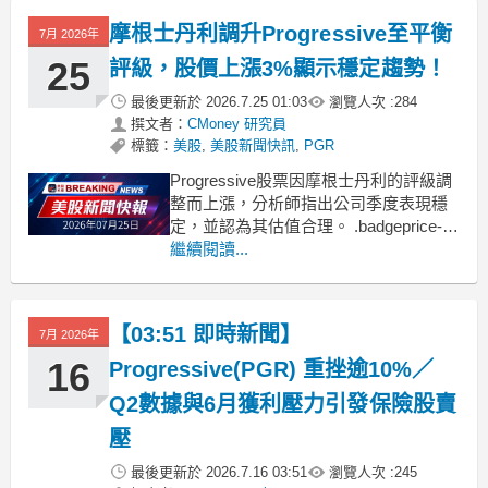
g
摩根士丹利調升Progressive至平衡
7月 2026年
25
評級，股價上漲3%顯示穩定趨勢！
最後更新於
2026.7.25 01:03
瀏覽人次 :
284
撰文者：
CMoney 研究員
標籤：
美股
,
美股新聞快訊
,
PGR
Progressive股票因摩根士丹利的評級調
整而上漲，分析師指出公司季度表現穩
定，並認為其估值合理。 .badgeprice-
container {
繼續閱讀...
display: flex !important;
gap: 1rem !important;
【03:51 即時新聞】
7月 2026年
16
Progressive(PGR) 重挫逾10%／
Q2數據與6月獲利壓力引發保險股賣
壓
最後更新於
2026.7.16 03:51
瀏覽人次 :
245