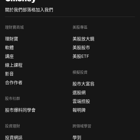
關於我們
部落格
加入我們
理財寶商城
美股專區
理財寶
美股放大鏡
軟體
美股股市
講座
美股ETF
線上課程
模擬投資
影音
合作作者
股市大富翁
選股網
股市社群
雲端控股
股市爆料同學會
報明牌
投資理財
跨領域學習
投資網誌
學到