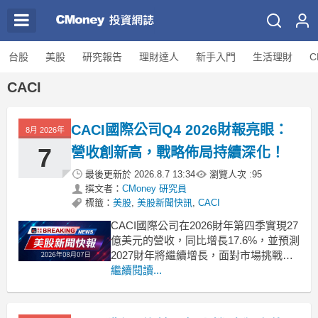
台股
美股
研究報告
理財達人
新手入門
生活理財
C
CACI
CACI國際公司Q4 2026財報亮眼：
8月 2026年
7
營收創新高，戰略佈局持續深化！
最後更新於
2026.8.7 13:34
瀏覽人次 :
95
撰文者：
CMoney 研究員
標籤：
美股
,
美股新聞快訊
,
CACI
CACI國際公司在2026財年第四季實現27
億美元的營收，同比增長17.6%，並預測
2027財年將繼續增長，面對市場挑戰仍
展現強勁表現。 .badgeprice-container {
繼續閱讀...
display: flex !important;
gap: 1rem !im