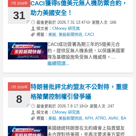
CACI獲得5億美元無人機防禦合約，
7月 2026年
31
助力美國安全！
最後更新於
2026.7.31 13:47
瀏覽人次 :
166
撰文者：
CMoney 研究員
標籤：
美股
,
美股新聞快訊
,
CACI
CACI成功簽署為期三年的5億美元合
約，提供反無人機系統，以保護美國軍
隊及基礎設施免受無人機威脅。
.badgeprice-container {
繼續閱讀...
display: flex !important;
gap: 1rem !important;
f
特朗普批評北約盟友不公對待，重提
7月 2026年
8
格陵蘭控制權引發爭議
最後更新於
2026.7.8 17:18
瀏覽人次 :
247
撰文者：
CMoney 研究員
標籤：
美股
,
美股新聞快訊
,
APH
,
ATRO
,
AVAV
,
BA
美國總統特朗普在北約峰會上指責盟友
未合理對待美國，並再次要求美方掌控