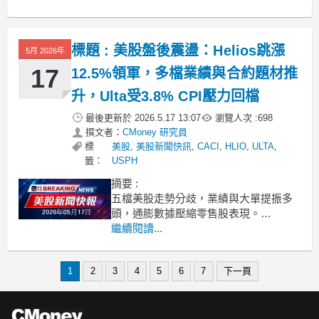
順勢調升了全年的財務展望，顯示營運
後市看好，吸引市場買盤湧入。獲法人
重申買進評等，DraftKings(DKNG)股價
標題 : 美股盤後震盪：Helios跳漲
5月 2026年
轉強知名奇幻體育與博弈
17
12.5%領軍，多檔業績與合約題材推
升，Ulta受3.8% CPI壓力回檔
最後更新於
2026.5.17 13:07
瀏覽人次 :
698
撰文者：
CMoney 研究員
標
美股
,
美股新聞快訊
,
CACI
,
HLIO
,
ULTA
,
籤：
USPH
摘要 :
五檔美股走勢分歧，業績與大單提振多
頭，通膨數據壓縮零售股表現。
.badgeprice-container {
繼續閱讀...
display: flex !important;
gap: 1rem !important;
flex-wrap:
1
2
3
4
5
6
7
下一頁