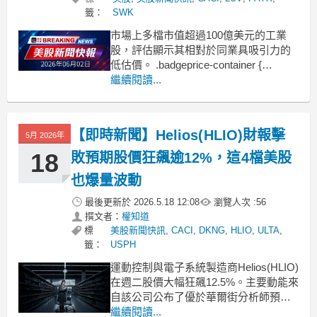
籤：
SWK
市場上多檔市值超過100億美元的工業
股，評估顯示其相對於同業具吸引力的
低估價。 .badgeprice-container {
display: flex !important;
繼續閱讀...
gap: 1rem !important;
flex-wrap:
【即時新聞】Helios(HLIO)財報擊
5月 2026年
18
敗預期股價狂飆逾12%，這4檔美股
也爆量波動
最後更新於
2026.5.18 12:08
瀏覽人次 :
56
撰文者：
權知道
標
美股新聞快訊
,
CACI
,
DKNG
,
HLIO
,
ULTA
,
籤：
USPH
運動控制與電子系統製造商Helios(HLIO)
在週二股價大幅狂飆12.5%。主要動能來
自該公司公布了優於華爾街分析師預期
的2026年第一季財報，同時經營團隊也
繼續閱讀...