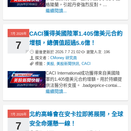
格陵蘭，引起丹麥強烈反對。
.badgeprice-container {
繼續閱讀...
display: flex !important;
gap: 1rem !important;
fle
CACI獲得美國陸軍1.405億美元合約
7月 2026年
7
增額，總價值超過5.6億！
最後更新於
2026.7.7 21:02
瀏覽人次 :
196
撰文者：
CMoney 研究員
標籤：
美股
,
美股新聞快訊
,
CACI
CACI International成功獲得來自美國陸
軍的1.405億美元合約增額，用於持續提
供法醫分析支援。 .badgeprice-container
{
繼續閱讀...
display: flex !important;
gap: 1rem !important;
北約高峰會在安卡拉即將展開，全球
7月 2026年
7
安全命運懸一線！