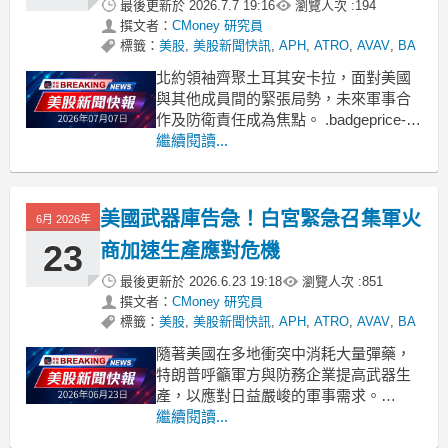
最後更新於
2026.7.7 19:16
瀏覽人次 :
194
撰文者：
CMoney 研究員
標籤：
美股
,
美股新聞快訊
,
APH
,
ATRO
,
AVAV
,
BA
北約領袖齊聚土耳其安卡拉，面對美國
與其他成員間的緊張局勢，未來軍事合
作及防衛責任成為焦點。 .badgeprice-
container {
繼續閱讀...
display: flex !important;
gap: 1rem !important;
flex-
美國武器庫告急！白宮緊急召集軍火
6月 2026年
23
商加速生產應對危機
最後更新於
2026.6.23 19:18
瀏覽人次 :
851
撰文者：
CMoney 研究員
標籤：
美股
,
美股新聞快訊
,
APH
,
ATRO
,
AVAV
,
BA
隨著美國在多地衝突中消耗大量彈藥，
特朗普呼籲軍方與防務企業提高武器生
產，以應對日益嚴峻的軍事需求。
.badgeprice-container {
繼續閱讀...
display: flex !important;
gap: 1rem !important;