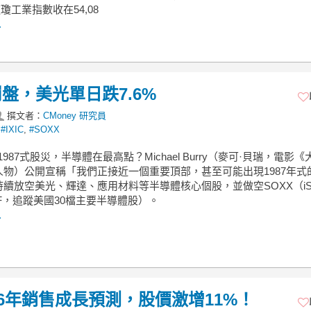
道瓊工業指數收在54,08
.
盤，美光單日跌7.6%
撰文者：
CMoney 研究員
,
#IXIC
,
#SOXX
出1987式股災，半導體在最高點？Michael Burry（麥可·貝瑞，電影《
人物）公開宣稱「我們正接近一個重要頂部，甚至可能出現1987年式
續放空美光、輝達、應用材料等半導體核心個股，並做空SOXX（iSha
F，追蹤美國30檔主要半導體股）。
.
26年銷售成長預測，股價激增11%！