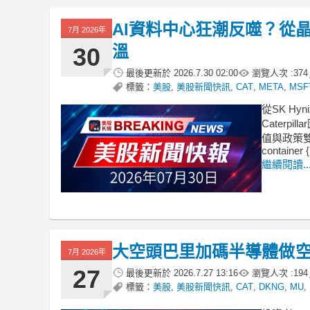
AI資料中心狂潮反噬？從
7月 2026年
溫
30
最後更新於
2026.7.30 02:00
瀏覽人次 :
374
標籤：
美股
,
美股新聞快訊
,
CAT
,
META
,
MSF
從SK Hy
Cater
值與政策雙
container {
繼續閱讀..
大空頭巴里加碼半導體做空！
7月 2026年
27
最後更新於
2026.7.27 13:16
瀏覽人次 :
194
標籤：
美股
,
美股新聞快訊
,
CAT
,
DKNG
,
MU
,