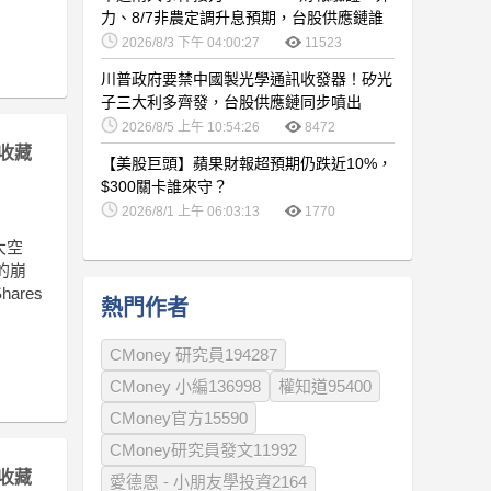
力、8/7非農定調升息預期，台股供應鏈誰
卡位最佳？
2026/8/3 下午 04:00:27
11523
川普政府要禁中國製光學通訊收發器！矽光
子三大利多齊發，台股供應鏈同步噴出
2026/8/5 上午 10:54:26
8472
收藏
【美股巨頭】蘋果財報超預期仍跌近10%，
$300關卡誰來守？
2026/8/1 上午 06:03:13
1770
大空
的崩
res
熱門作者
CMoney 研究員194287
CMoney 小編136998
權知道95400
CMoney官方15590
CMoney研究員發文11992
收藏
愛德恩 - 小朋友學投資2164