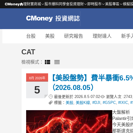
CMoney
理財寶商城
股市爆料同學會
投資理財
即時股市
美股專區
模擬
台股
美股
研究報告
理財達人
新手
CAT
檢視模式：
【美股盤勢】費半暴衝6.5%，
8月 2026年
（2026.08.05）
5
最後更新於
2026.8.5 07:02
瀏覽人次 :
2743
標籤：
美股
,
美股K線
,
#DJI
,
#GSPC
,
#IXIC
,
#
大盤解析
Palant
今天美股的
那斯達克綜合