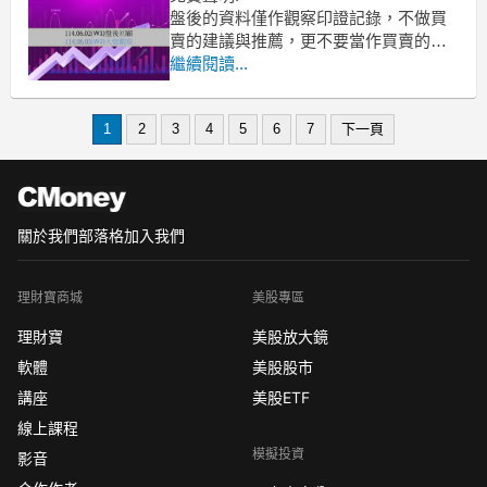
盤後的資料僅作觀察印證記錄，不做買
賣的建議與推薦，更不要當作買賣的依
據，本文章內容不需負任何法律責任。
繼續閱讀...
學習要先從模擬印證記錄開始，學好自
己高勝率的方法再進場。進場前就要想
1
2
3
4
5
6
7
下一頁
好出場的策略，否則別進場，隨時做好
資金的風控。
任何交易行為須自行判斷並自負投資風
險及盈虧！。
關於我們
部落格
加入我們
理財寶商城
美股專區
理財寶
美股放大鏡
軟體
美股股市
講座
美股ETF
線上課程
模擬投資
影音