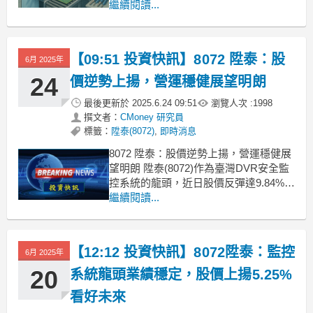
高，道瓊大漲逾500點。鮑爾提及關稅將
繼續閱讀...
在6至7月影響通膨，但若轉嫁效應低於
預期，可能改變貨幣政策走向。昨日台
股盤勢整理美國總統川普表示以色列與
【09:51 投資快訊】8072 陞泰：股
6月 2025年
伊朗停火，地緣政治壓力暫時解除，昨
(24)日台股強勢反攻
24
價逆勢上揚，營運穩健展望明朗
最後更新於
2025.6.24 09:51
瀏覽人次 :
1998
撰文者：
CMoney 研究員
標籤：
陞泰(8072)
,
即時消息
8072 陞泰：股價逆勢上揚，營運穩健展
望明朗 陞泰(8072)作為臺灣DVR安全監
控系統的龍頭，近日股價反彈達9.84%，
報價攀升至53元。由於近期安控相關個
繼續閱讀...
股表現不俗，特別為杭特(3297)與天鉞
電(5251)的強勁表現帶動，陞泰在盤中
亦彈升至紅盤，顯示市場對其產品需求
【12:12 投資快訊】8072陞泰：監控
6月 2025年
的信心。雖然受到中東戰
20
系統龍頭業績穩定，股價上揚5.25%
看好未來