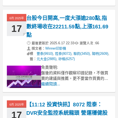
外，美國參議院提案擬逐步取消清潔能
源稅收優惠，重挫太陽能等再生能源板
塊，拖累整體市場表現。昨日台股盤勢
台股今日開高,一度大漲逾280點,指
6月 2025年
整理受美股漲勢激勵，昨(16)日台股早盤
強勢開高，盤中一度大漲
17
數終場收在22211.59點,上漲161.69
點
最後更新於
2025.6.17 22:33
瀏覽人次 :
66
撰文者：
Winner印鈔機
標
豐泰(9910)
,
陞泰(8072)
,
聯鈞(3450)
,
陽明(2609)
,
籤：
元大金(2885)
,
矽格(6257)
免責聲明:
盤後的資料僅作觀察印證記錄，不做買
賣的建議與推薦，更不要當作買賣的依
據，本文章內容不需負任何法律責任。
繼續閱讀...
學習要先從模擬印證記錄開始，學好自
己高勝率的方法再進場。進場前就要想
好出場的策略，否則別進場，隨時做好
【11:12 投資快訊】8072 陞泰：
6月 2025年
資金的風控。
任何交易行為須自行判斷並自負投資風
17
DVR安全監控系統龍頭 營運穩健股
險及盈虧！。