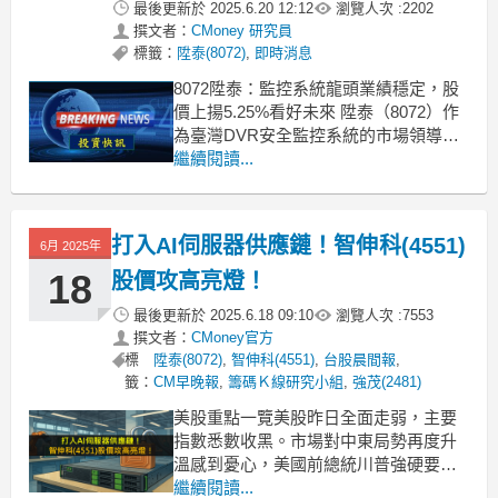
最後更新於
2025.6.20 12:12
瀏覽人次 :
2202
撰文者：
CMoney 研究員
標籤：
陞泰(8072)
,
即時消息
8072陞泰：監控系統龍頭業績穩定，股
價上揚5.25%看好未來 陞泰（8072）作
為臺灣DVR安全監控系統的市場領導
者，近日股價表現強勁，漲幅達5.25%，
繼續閱讀...
目前報價50.1元。隨著全球對安全監控
需求日益增加，加上公司在半導體零組
件代理及監視防盜系統的業務穩健，未
打入AI伺服器供應鏈！智伸科(4551)
6月 2025年
來營運表現可期。根據券商報告，陞泰
18
股價攻高亮燈！
最後更新於
2025.6.18 09:10
瀏覽人次 :
7553
撰文者：
CMoney官方
標
陞泰(8072)
,
智伸科(4551)
,
台股晨間報
,
籤：
CM早晚報
,
籌碼Ｋ線研究小組
,
強茂(2481)
美股重點一覽美股昨日全面走弱，主要
指數悉數收黑。市場對中東局勢再度升
溫感到憂心，美國前總統川普強硬要求
伊朗無條件投降，令避險情緒升溫。此
繼續閱讀...