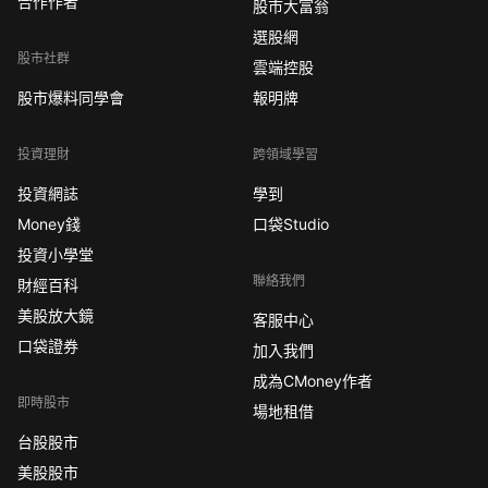
合作作者
股市大富翁
選股網
股市社群
雲端控股
股市爆料同學會
報明牌
投資理財
跨領域學習
投資網誌
學到
Money錢
口袋Studio
投資小學堂
聯絡我們
財經百科
美股放大鏡
客服中心
口袋證券
加入我們
成為CMoney作者
即時股市
場地租借
台股股市
美股股市