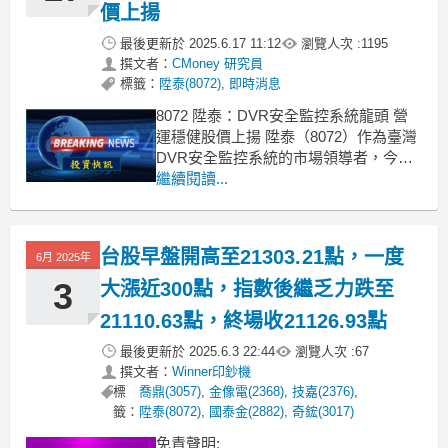
價上揚
最後更新於
2025.6.17 11:12
瀏覽人次 :
1195
撰文者：
CMoney 研究員
標籤：
陞泰(8072)
,
即時消息
8072 陞泰：DVR安全監控系統龍頭 營
運穩健股價上揚 陞泰（8072）作為臺灣
DVR安全監控系統的市場領導者，今天
股價表現亮眼，漲幅達7.19%，報價為
繼續閱讀...
51.4元。公司主要從事半導體零組件的
代理銷售以及監視防盜系統的製造、安
裝與銷售，最近營運狀況持續向好，受
台股早盤開高至21303.21點，一度
6月 2025年
益於市場需求上升與業務擴張。一些券
3
大漲近300點，指數後繼乏力跌至
21110.63點，終場收21126.93點
最後更新於
2025.6.3 22:44
瀏覽人次 :
67
撰文者：
Winner印鈔機
標
喬鼎(3057)
,
金像電(2368)
,
技嘉(2376)
,
籤：
陞泰(8072)
,
國泰金(2882)
,
奇鋐(3017)
免責聲明: