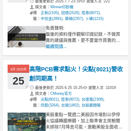
最後更新於
2025.7.7 23:19
瀏覽人次 :
221
撰文者：
Winner印鈔機
標
正新(2105)
,
冠德(2520)
,
陞泰(8072)
,
籤：
中信金(2891)
,
華碩(2357)
,
卜蜂(1215)
免責聲明:
盤後的資料僅作觀察印證記錄，不做買
賣的建議與推薦，更不要當作買賣的依
據，本文章內容不需負任何法律責任。
繼續閱讀...
學習要先從模擬印證記錄開始，學好自
己高勝率的方法再進場。進場前就要想
好出場的策略，否則別進場，隨時做好
高階PCB需求點火！尖點(8021)營收
6月 2025年
資金的風控。
任何交易行為須自行判斷並自負投資風
25
創同期高！
險及盈虧！。
最後更新於
2025.6.25 15:25
瀏覽人次 :
11019
撰文者：
CMoney官方
標
尖點(8021)
,
陞泰(8072)
,
台達電(2308)
,
籤：
欣銓(3264)
,
台玻(1802)
,
台股晨間報
美股重點一覽週二美股因市場對以伊停
火協議轉趨樂觀，加上聯準會主席鮑爾
未排除7月降息可能，激勵美股全面收