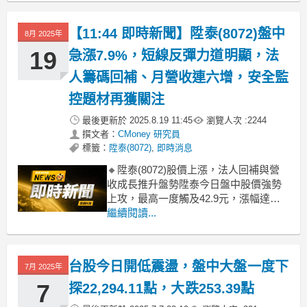
流入，市場資金明顯迴流。加上近期月
營收連續成長，七月年增率高達33.4%，
【11:44 即時新聞】陞泰(8072)盤中
8月 2025年
基本面支撐股價走強。短線多方情緒
19
急漲7.9%，短線反彈力道明顯，法
人籌碼回補、月營收連六增，安全監
控題材再獲關注
最後更新於
2025.8.19 11:45
瀏覽人次 :
2244
撰文者：
CMoney 研究員
標籤：
陞泰(8072)
,
即時消息
🔸陞泰(8072)股價上漲，法人回補與營
收成長推升盤勢陞泰今日盤中股價強勢
上攻，最高一度觸及42.9元，漲幅達
7.92%。主因在於近期月營收連續六個月
繼續閱讀...
年增，7月營收年成長33.4%，加上外資
昨日回補119張，法人籌碼明顯轉向，激
勵短線買盤湧現。市場資金迴流電子通
台股今日開低震盪，盤中大盤一度下
7月 2025年
路族群，安全監控系統題材再度獲得青
睞
7
探22,294.11點，大跌253.39點