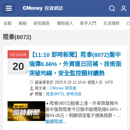
台股
美股
研究報告
理財達人
新手入門
生活理財
C
陞泰(8072)
【11:10 即時新聞】陞泰(8072)盤中
8月 2025年
20
強彈6.66%，外資連日回補、技術面
突破均線，安全監控題材續熱
最後更新於
2025.8.20 11:10
瀏覽人次 :
1470
撰文者：
CMoney 研究員
標籤：
陞泰(8072)
,
即時消息
🔸陞泰(8072)股價上漲，外資買盤推升
盤中強勢陞泰今日盤中股價勁揚6.66%，
報44.05元，明顯領漲電子通路族群。主
因在於外資連續兩日大幅買超，昨日買
繼續閱讀...
超437張，搭配主力籌碼近五日呈現正向