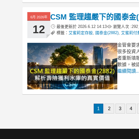
CSM 監理趨嚴下的國泰金
6月 2026年
12
最後更新於
2026.6.12 14:13
瀏覽人次 :
292
標籤：
艾蜜莉定存股
,
國泰金(2882)
,
艾蜜莉付
金管會要
很多投資
者重新填報
數據，被
繼續閱讀..
1
2
3
4