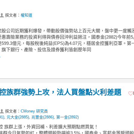
撰文者：
權知道
控股公司近期獲利爆發，帶動股價強勢站上百元大關，盤中更一度觸及1
惠壽險業務的投資利得與債券回沖利益挹注，國泰金(2882)今年前
599.3億元，每股稅後純益(EPS)為4.07元，穩居金控獲利亞軍。第
，旗下銀行、產險、投信及證券獲利皆創歷年同
.
】金控族群強勢上攻，法人買盤點火利差題
撰文者：
CMoney 研究員
1)
,
元大金(2885)
,
兆豐金(2886)
,
第一金(2892)
金控 族群上漲，外資回補、利差擴大預期點燃買氣！
控族群今日氣勢如虹，整體類股勁揚逾3.5%，國泰金、富邦金等龍頭