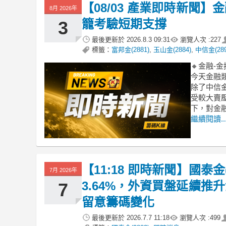
【08/03 產業即時新聞
8月 2026年
籠考驗短期支撐
3
最後更新於
2026.8.3 09:31
瀏覽人次 :
227
標籤：
富邦金(2881)
,
玉山金(2884)
,
中信金(289
🔸金融-
今天金融類
除了中信
受較大賣
下，對金
繼續閱讀..
【11:18 即時新聞】國泰金
7月 2026年
3.64%，外資買盤延續
7
留意籌碼變化
最後更新於
2026.7.7 11:18
瀏覽人次 :
499