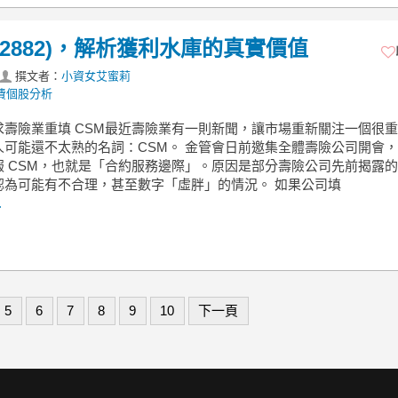
(2882)，解析獲利水庫的真實價值
撰文者：
小資女艾蜜莉
費個股分析
求壽險業重填 CSM最近壽險業有一則新聞，讓市場重新關注一個很
人可能還不太熟的名詞：CSM。 金管會日前邀集全體壽險公司開會
 CSM，也就是「合約服務邊際」。原因是部分壽險公司先前揭露的 
認為可能有不合理，甚至數字「虛胖」的情況。 如果公司填
.
5
6
7
8
9
10
下一頁