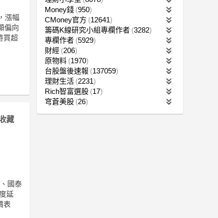
Money錢
950
漲，漲幅
CMoney官方
12641
顯偏向
籌碼K線研究小組專欄作者
3282
持買超
專欄作者
5929
財經
206
原物料
1970
台股盤後速報
137059
理財生活
2231
Rich智富選股
17
穹蒼美股
26
收藏
)、國泰
再度延
價表