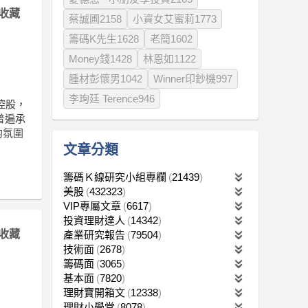
收藏
蔡誠圃2158
小資女艾蜜莉1773
籌碼K先生1628
老簡1602
Money錢1428
林恩如1122
腫材彭懷男1042
Winner印鈔機997
李珣廷 Terence946
控股，
普遍承
的氛圍
文章分類
籌碼Ｋ線研究小組專欄
21439
美股
432323
VIP專屬文章
6617
投資理財達人
14342
收藏
產業研究報告
79504
技術面
2678
籌碼面
3065
基本面
7820
理財寶開箱文
12338
理財小學堂
8078