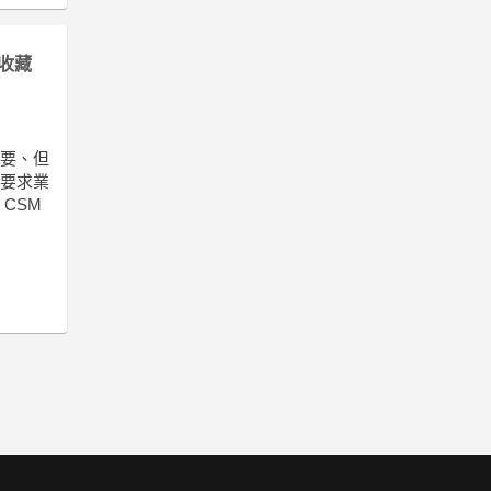
收藏
重要、但
，要求業
CSM