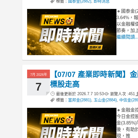
標籤：
國泰金(2882)
,
即時消息
🔸國泰金(
3.64%
以金融權
節奏，加
繼續閱讀..
【07/07 產業即時新聞
7月 2026年
標股走高
7
最後更新於
2026.7.7 10:53
瀏覽人次 :
451
標籤：
富邦金(2881)
,
玉山金(2884)
,
中信金(289
🔸金融
今日金控股
金(3.8
後，有助
現，推