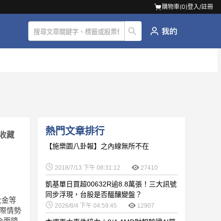
購物車(
0
)
登入/註冊
熱門文章排行
收藏
【施樂園八卦報】之內線無所不在
2018/7/13 下午 08:31:12
27410
凱基單日買超00632R逾8.8萬張！三大訊號
同步浮現，台股是否醞釀變盤？
大金等
2026/8/4 下午 04:59:45
12907
際情勢
全面降