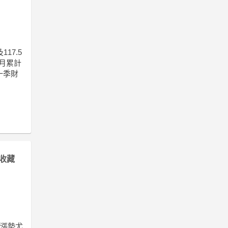
17.5
5月累計
一季財
收藏
股漲勢尤