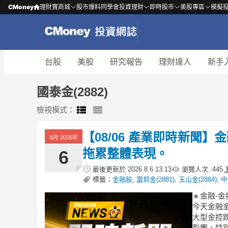
CMoney
理財寶商城
股市爆料同學會
投資理財
即時股市
美股專區
模擬
台股
美股
研究報告
理財達人
新手
國泰金(2882)
檢視模式：
【08/06 產業即時新聞
8月 2026年
拖累整體表現。
6
最後更新於
2026.8.6 13:13
瀏覽人次 :
445
標籤：
金融股
,
富邦金(2881)
,
玉山金(2884)
,
中
🔸金融-
今天金融
大型金控
影響，特