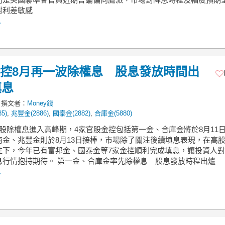
對利差敏感
.
.金控8月再一波除權息 股息發放時間出
填息
撰文者：
Money錢
5)
,
兆豐金(2886)
,
國泰金(2882)
,
合庫金(5880)
控股除權息進入高峰期，4家官股金控包括第一金、合庫金將於8月11
南金、兆豐金則於8月13日接棒，市場除了關注後續填息表現，在高
注下，今年已有富邦金、國泰金等7家金控順利完成填息，讓投資人
息行情抱持期待。 第一金、合庫金率先除權息 股息發放時程出爐
.