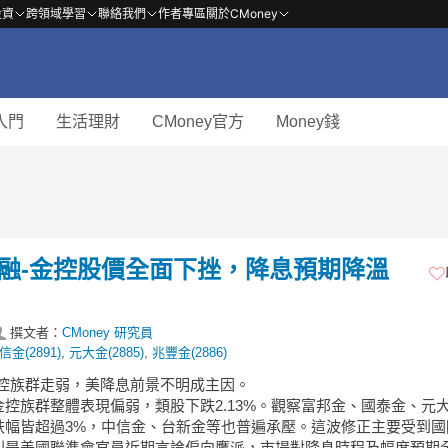
投資
跨領域學習
聯絡我們
作者專區
關於CMoney
入門
生活理財
CMoney官方
Money錢
】金融-金控股價全面下挫，降息預期降溫
撰文者：
CMoney 研究員
信金(2891)
,
元大金(2885)
,
兆豐金(2886)
金控族群走弱，美降息前景不明成主因。
金控族群整體表現偏弱，類股下跌2.13%。觀察富邦金、國泰金、元
跌幅皆超過3%，中信金、台新金等也普遍承壓。這波修正主要受到國
別是美國聯準會官員近期言論偏向鷹派，市場對降息時程及幅度預期