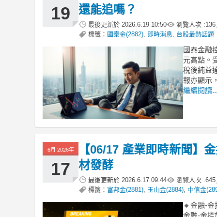
還能追嗎？
19
最後更新於
2026.6.19 10:50
瀏覽人次 :
136
標籤：
國泰金(2882)
,
即時消息
,
台股最熱話題
國泰金融
元高點。受
稅後純益達
報亦顯示
繼續閱讀..
【06/17 產業即時新聞
6月 2026年
材發酵
17
最後更新於
2026.6.17 09:44
瀏覽人次 :
645
標籤：
富邦金(2881)
,
玉山金(2884)
,
中信金(289
🔸金融-
金融-金