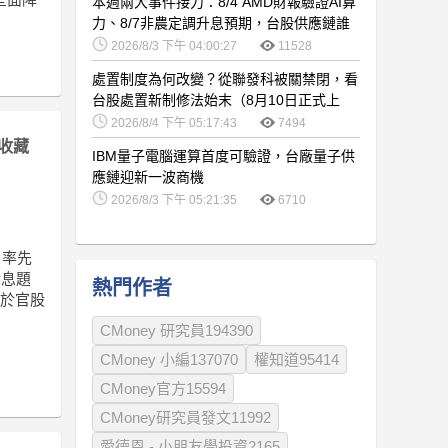
本週兩大事件接力：8/4 AMD財報驗證AI算
力、8/7非農定調升息預期，台股供應鏈誰
卡位最佳？
2026/8/3 下午 04:00:27
11528
處置制度為何改變？從聯發科被關禁閉，看
台股處置新制修法始末（8月10日正式上
路）
2026/8/4 下午 05:17:43
7494
收藏
IBM量子電腦運算首度可驗證，台廠量子供
應鏈迎新一波商機
2026/8/3 下午 05:21:35
6710
日率先
股息題
熱門作者
對於官股
CMoney 研究員194390
CMoney 小編137070
權知道95414
CMoney官方15594
CMoney研究員發文11992
愛德恩 - 小朋友學投資2165