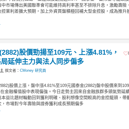
盤中市場傳出美國聯準會可能維持高利率甚至不排除升息，激勵壽險
金控業利差擴大預期，加上外資買盤積極回補大型金控股，成為推升
.
(2882)股價勁揚至109元、上漲4.81%，
格局延伸主力與法人同步偏多
撰文者：
CMoney 研究員
2882)股價上漲，盤中漲4.81%至109元國泰金(2882)盤中股價來到10
1%，在金融權值股中表現偏強。今日走勢主因來自金融族群多頭氣勢延
高本益比題材輪動回到獲利明確、股利想像空間較高的金控龍頭，帶
次，市場對今年壽險與證券獲利成長預期偏多
.