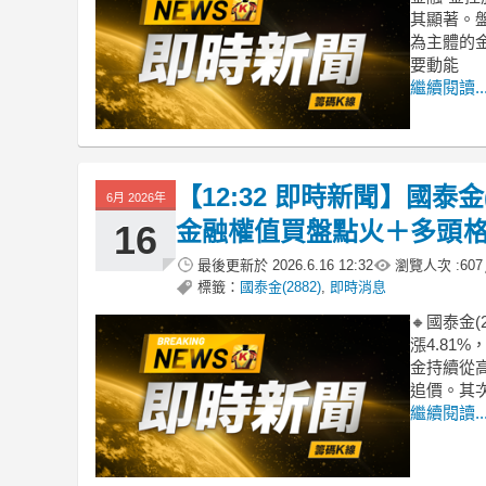
其顯著。
為主體的
要動能
繼續閱讀..
【12:32 即時新聞】國泰金
6月 2026年
金融權值買盤點火＋多頭
16
最後更新於
2026.6.16 12:32
瀏覽人次 :
607
標籤：
國泰金(2882)
,
即時消息
🔸國泰金(
漲4.8
金持續從
追價。其
繼續閱讀..