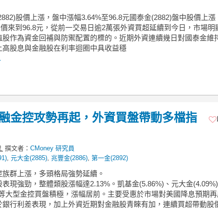
2882)股價上漲，盤中漲幅3.64%至96.8元國泰金(2882)盤中股價上
，報價來到96.8元，從前一交易日逾2萬張外資買超延續到今日，市場明
值股作為資金回補與防禦配置的標的。近期外資連續幾日對國泰金維
上高股息與金融股在利率迴圈中具收益穩
.
】金融金控攻勢再起，外資買盤帶動多檔指
撰文者：
CMoney 研究員
1)
,
元大金(2885)
,
兆豐金(2886)
,
第一金(2892)
金控族群上漲，多頭格局強勢延續。
表現強勁，整體類股漲幅達2.13%。凱基金(5.86%)、元大金(4.09%
5%)等大型金控買盤積極，漲幅居前。主要受惠於市場對美國降息預期
於銀行利差表現，加上外資近期對金融股青睞有加，連續買超帶動股