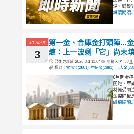
溫，導致
繼續閱讀..
第一金、合庫金打頭陣..
8月 2026年
爐：上一波剩「它」尚未
3
最後更新於
2026.8.3 11:04
瀏覽人次 :
38
標籤：
富邦金(2881)
,
中信金(2891)
,
元大金(288
8月起金
開跑，華
材備受關
金控除權
繼續閱讀..