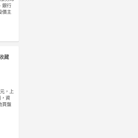
、銀行
股價主
收藏
9元，上
續，資
動買盤