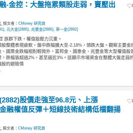
】金融-金控：大盤拖累類股走弱，賣壓出
撰文者：
CMoney 研究員
1)
,
元大金(2885)
,
兆豐金(2886)
,
第一金(2892)
金控 族群下跌，權值股壓力沉重。
股整體表現疲軟，盤中跌幅擴大至-2.18%，領跌大盤。觀察主要金
金、國票金跌幅相對輕微外，富邦金、國泰金、兆豐金等大型權值股
壓，跌幅皆超過2%，甚至逼近3%。這顯示市場資金在整體大盤走弱
融股的避險情
.
(2882)股價走強至96.8元、上漲
推升金融權值反彈＋短線技術結構低檔翻揚
撰文者：
CMoney 研究員