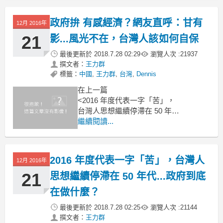
他待在家裡，覺得好像是洩了氣的皮
球，
政府拚 有感經濟？網友直呼：甘有
12月 2016年
家人辦朋友聚會，覺得好像跟一群俗人
在一起，
21
影...風光不在，台灣人該如何自保
最後更新於
2018.7.28 02:29
瀏覽人次 :
21937
撰文者：
王力群
標籤：
中國
,
王力群
,
台灣
,
Dennis
在上一篇
<2016 年度代表一字「苦」，
台灣人思想繼續停滯在 50 年代...
政府到底在做什麼？>
繼續閱讀...
國軍撤台 50 年
2016 年度代表一字「苦」，台灣人
12月 2016年
21
思想繼續停滯在 50 年代...政府到底
在做什麼？
最後更新於
2018.7.28 02:25
瀏覽人次 :
21144
撰文者：
王力群