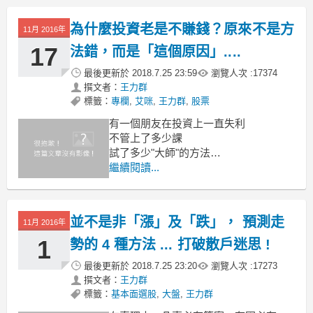
您說，這個問題有多難呢？
為什麼投資老是不賺錢？原來不是方
11月 2016年
17
法錯，而是「這個原因」....
最後更新於
2018.7.25 23:59
瀏覽人次 :
17374
撰文者：
王力群
標籤：
專欄
,
艾咪
,
王力群
,
股票
有一個朋友在投資上一直失利
不管上了多少課
試了多少"大師"的方法
還是是賠多賺少
繼續閱讀...
到底是為什麼她也很苦惱
看了文章知道
並不是非「漲」及「跌」， 預測走
11月 2016年
1
勢的 4 種方法 ... 打破散戶迷思 !
最後更新於
2018.7.25 23:20
瀏覽人次 :
17273
撰文者：
王力群
標籤：
基本面選股
,
大盤
,
王力群