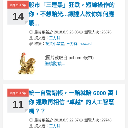
股市「三連黑」狂跌，短線操作的
8月 2017年
14
你，不想賠光...讓達人教你如何應
戰...
最後更新於
2018.8.5 23:03
瀏覽人次 :
23876
撰文者：
王力群
標籤：
投資小學堂
,
王力群
,
howard
.
(圖片截取自:pchome股市)
繼續閱讀...
統一自營錯帳，一賠就賠 6000 萬！
8月 2017年
11
你 還敢再相信 “卓越” 的人工智慧
嗎？？
最後更新於
2018.8.5 22:37
瀏覽人次 :
29748
撰文者：
王力群