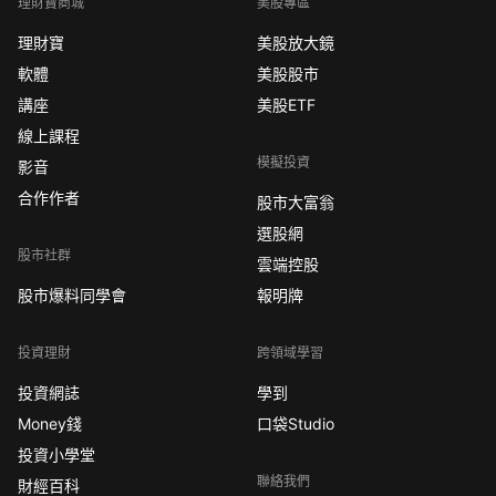
理財寶商城
美股專區
理財寶
美股放大鏡
軟體
美股股市
講座
美股ETF
線上課程
模擬投資
影音
合作作者
股市大富翁
選股網
股市社群
雲端控股
股市爆料同學會
報明牌
投資理財
跨領域學習
投資網誌
學到
Money錢
口袋Studio
投資小學堂
聯絡我們
財經百科