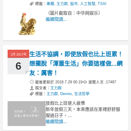
標籤：
專欄
,
王力群
,
股市
,
人工智慧
,
TSAI
（圖片截取自：中华网娱乐）
繼續閱讀...
生活不協調，即使放假也比上班累！
1月 2017年
6
想擺脫「渾噩生活」你要這樣做...網
友：厲害！
最後更新於
2018.7.29 00:19
瀏覽人次 :
17497
撰文者：
王力群
標籤：
王力群
,
Dennis
,
生活哲學
放假比上班使人疲憊
新年放假三天，本來應該在家裡舒舒服
服過日子，
好好休息，或是到郊外走走抒發身心，
繼續閱讀...
結果有同學告訴我：