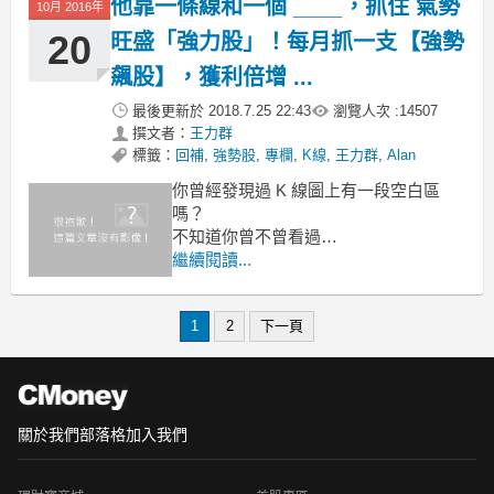
他靠一條線和一個 ____，抓住 氣勢
10月 2016年
20
旺盛「強力股」！每月抓一支【強勢
飆股】，獲利倍增 ...
最後更新於
2018.7.25 22:43
瀏覽人次 :
14507
撰文者：
王力群
標籤：
回補
,
強勢股
,
專欄
,
K線
,
王力群
,
Alan
你曾經發現過 K 線圖上有一段空白區
嗎？
不知道你曾不曾看過
在 K 線圖上會有著一段空白
繼續閱讀...
你曾不曾想過這段空白是什麼呢？
那這段空白在實戰操盤上
1
2
下一頁
又能發揮什麼樣的用處呢？
關於我們
部落格
加入我們