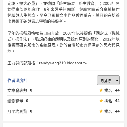
定境，擴大心量」，並強調「終生學習，終生教育」；2008年開
始從事部落格寫作，6年來幾乎無間斷，與廣大讀者分享其操作
經驗與人生觀念，至今已累積文字作品數百萬言，其目的在培養
出思想正確與意志堅強的操盤者。
早年的操盤風格較為自由奔放，2007年以後提倡「固定式（機械
式）操作法」，強調紀律的嚴明以及操作原則的簡化；2012年以
後轉而研究股市的系統原理，對於台灣股市有極深刻的思考與見
地。
王力群的部落格：randywang319.blogspot.tw
作者溫度計
0
44
文章發表數
排名
0
44
總瀏覽量
排名
0
44
月平均瀏覽
排名