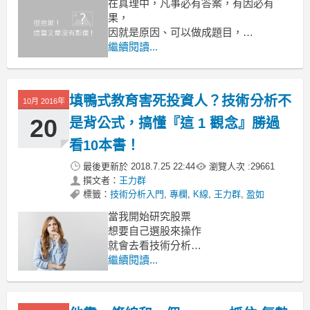
在真理中，凡事必有答案，有因必有
果，
因就是原因、可以做成題目，
果就是結果，也可以說是答案。
繼續閱讀...
只要問題問得清楚（問題本身的邏輯沒
填鴨式教育害死投資人？技術分析不
有錯亂），
10月 2016年
20
是背公式，搞懂『這 1 觀念』勝過
看10本書！
最後更新於
2018.7.25 22:44
瀏覽人次 :
29661
撰文者：
王力群
標籤：
技術分析入門
,
專欄
,
K線
,
王力群
,
盈如
當我開始研究股票
想要自己選股來操作
就會去看技術分析
最常使用的就是K線圖
繼續閱讀...
可是卻還是賠的一蹋糊塗
問題出在哪裡呢？