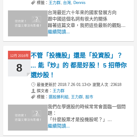
標籤：
王力群
,
台灣
,
Dennis
台灣最近六十年來的國家發展方向
跟中國這個名詞有很大的關係
藉著這篇文章，我把這些最新的觀點跟
大家講一下，
繼續閱讀...
也希望大家分享出去。
中國這個名詞，在古代是比較模糊的。
它從元明清的時候，我們叫做唐國、宋
不管「投機股」還是「投資股」？
12月 2016年
國、明國、清國，
8
... 能『炒』的 都是好股！ 5 招帶你
選炒股！
最後更新於
2018.7.26 01:13
瀏覽人次 :
23618
撰文者：
王力群
標籤：
選股勝利組
,
王力群
,
股市
我們在學選股的時候常常會面臨一個問
題：
「什麼股票才是投機股呢？」
其實，這個問題的難度就相當於：
繼續閱讀...
「誰是好人？誰是壞人？」