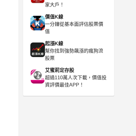
家大戶！
價值K線
一分鐘從基本面評估股票價
值
起漲K線
幫你找到強勢飆漲的瘋狗流
股票
艾蜜莉定存股
超過110萬人次下載，價值投
資評價最佳APP！