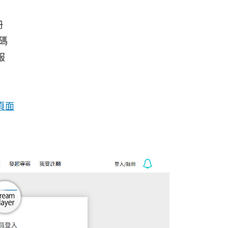
冊
碼
服
頁面