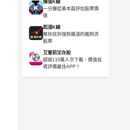
價值K線
一分鐘從基本面評估股票價
值
起漲K線
幫你找到強勢飆漲的瘋狗流
股票
艾蜜莉定存股
超過110萬人次下載，價值投
資評價最佳APP！