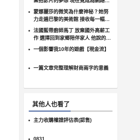
棄拍影片的夢想 現在竟成為網路知
名Youtuber
蒙娜麗莎的微笑為什麼神秘？她努
力走遍巴黎的美術館 接收每一幅作
品的生命痕跡 旅英歸國成為台灣之
法國藍帶廚師馬丁 放棄國外高薪工
光
作 選擇回到家鄉陪伴家人 他說的這
番「真心話」 讓網友哭爆
一個影響我10年的遊戲【現金流】
一篇文章完整理解財商兩字的意義
其他人也看了
主力收購權證評估表(認售)
0831