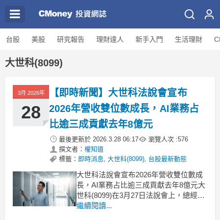
台股
美股
研究報告
理財達人
新手入門
生活理財
C
大世科(8099)
【即時新聞】大世科法說會宣布
3月 2026年
28
2026年營收雙位數成長，AI業務占
比逾三成貢獻去年8億元
最後更新於
2026.3.28 06:17
瀏覽人次 :
576
撰文者：
權知道
標籤：
即時消息
,
大世科(8099)
,
台股最新動態
大世科法說會宣布2026年營收雙位數成
長，AI業務占比逾三成貢獻去年8億元大
世科(8099)在3月27日法說會上，總經理
劉盈秀表示，2026年將鎖定代理型AI商
繼續閱讀...
機，預期營收維持雙位數成長。去年公