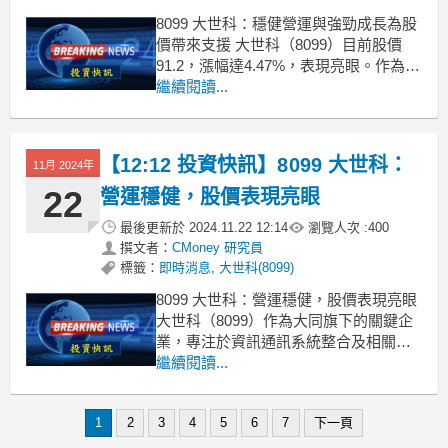
8099 大世科：穩健營運與強勁成長為股
價帶來支援 大世科（8099）目前股價
91.2，漲幅達4.47%，表現亮眼。作為大
同旗下公司，專注於資訊通訊系統整合
繼續閱讀...
及相關技術服務，營運涵蓋軟體開發、
資料中心及智終端裝置等，進一步鞏固
了其市場地位。根據券商報告，公司的
【12:12 投資快訊】8099 大世科：
11月 2024年
多元化策略及穩定的營收來源，使其在
當前
22
營運穩健，股價表現亮眼
最後更新於
2024.11.22 12:14
瀏覽人次 :
400
撰文者：
CMoney 研究員
標籤：
即時消息
,
大世科(8099)
8099 大世科：營運穩健，股價表現亮眼
大世科（8099）作為大同旗下的關鍵企
業，專注於資訊通訊系統整合及相關技
術服務，近期股價上漲6.83%，目前報價
繼續閱讀...
為86元。其主要營運專案包括41.88%的
軟體及技術服務、23%的資料中心現代
1
2
3
4
5
6
7
下一頁
化，以及20.83%的智慧終端週邊裝置，
顯示出其業務的多元化和穩