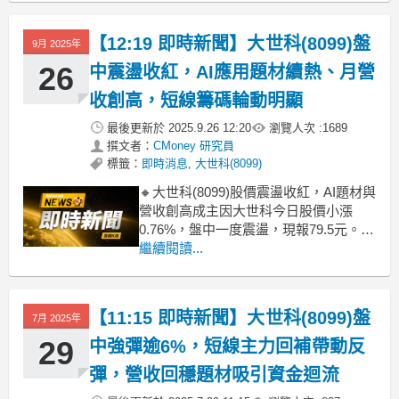
司營收達50.11億元，年增27.5%，稅後
純益2.52億元，每股純益2.5元。AI及算
【12:19 即時新聞】大世科(8099)盤
9月 2025年
力相關業務占比逾三
26
中震盪收紅，AI應用題材續熱、月營
收創高，短線籌碼輪動明顯
最後更新於
2025.9.26 12:20
瀏覽人次 :
1689
撰文者：
CMoney 研究員
標籤：
即時消息
,
大世科(8099)
🔸大世科(8099)股價震盪收紅，AI題材與
營收創高成主因大世科今日股價小漲
0.76%，盤中一度震盪，現報79.5元。主
因在於AI應用題材持續發酵，近期推出
繼續閱讀...
ibo.ai智慧對話機器人，結合微軟Azure
OpenAI，市場需求明顯提升。加上8月
單月營收爆量至982.29百萬元，年增率
【11:15 即時新聞】大世科(8099)盤
7月 2025年
高達225.0
29
中強彈逾6%，短線主力回補帶動反
彈，營收回穩題材吸引資金迴流