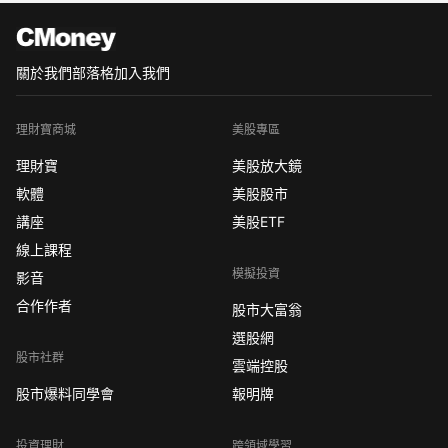
關於我們
部落格
加入我們
理財寶商城
美股專區
理財寶
美股放大鏡
軟體
美股股市
講座
美股ETF
線上課程
模擬投資
影音
合作作者
股市大富翁
選股網
股市社群
雲端控股
股市爆料同學會
報明牌
投資理財
跨領域學習