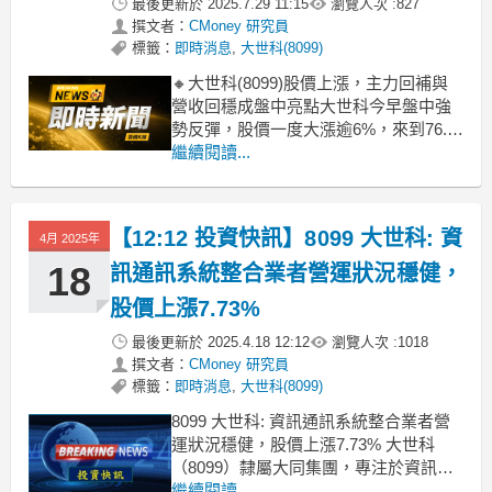
最後更新於
2025.7.29 11:15
瀏覽人次 :
827
撰文者：
CMoney 研究員
標籤：
即時消息
,
大世科(8099)
🔸大世科(8099)股價上漲，主力回補與
營收回穩成盤中亮點大世科今早盤中強
勢反彈，股價一度大漲逾6%，來到76.9
元。近期主力買盤迴流，搭配6月營收年
繼續閱讀...
增3.24%、連續創下5個月新高，市場對
營運回穩題材有感。法人籌碼雖未明顯
偏多，但主力分點近5日買超5.1%，短線
【12:12 投資快訊】8099 大世科: 資
4月 2025年
資金明顯迴流，成為今日走勢主因。�
18
訊通訊系統整合業者營運狀況穩健，
股價上漲7.73%
最後更新於
2025.4.18 12:12
瀏覽人次 :
1018
撰文者：
CMoney 研究員
標籤：
即時消息
,
大世科(8099)
8099 大世科: 資訊通訊系統整合業者營
運狀況穩健，股價上漲7.73% 大世科
（8099）隸屬大同集團，專注於資訊通
訊系統整合及相關技術服務，主要營收
繼續閱讀...