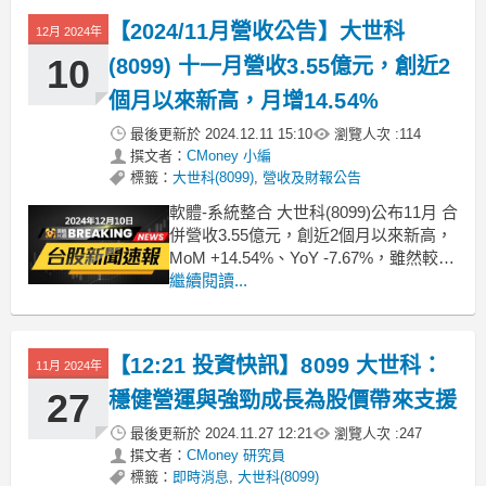
星宇航空(2646)：MoM+18.49%，
YoY+47.76%
【2024/11月營收公告】大世科
12月 2024年
世禾(3551)：MoM+7.39%，Yo
10
(8099) 十一月營收3.55億元，創近2
個月以來新高，月增14.54%
最後更新於
2024.12.11 15:10
瀏覽人次 :
114
撰文者：
CMoney 小編
標籤：
大世科(8099)
,
營收及財報公告
軟體-系統整合 大世科(8099)公布11月 合
併營收3.55億元，創近2個月以來新高，
MoM +14.54%、YoY -7.67%，雖然較上
月成長，但成長力道仍不比去年同期；
繼續閱讀...
累計2024年1月至11月營收約34.79億，
較去年同期 YoY -7.43%。想知道更多股
市相關資訊，可點擊下方連結，從籌
【12:21 投資快訊】8099 大世科：
11月 2024年
27
穩健營運與強勁成長為股價帶來支援
最後更新於
2024.11.27 12:21
瀏覽人次 :
247
撰文者：
CMoney 研究員
標籤：
即時消息
,
大世科(8099)