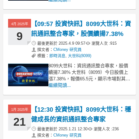
來源包括軟體服務、資料中心及智慧終
端裝置等。近期股價報73.9元，漲幅達
7.73%，顯示市場對其未來成長的信心。
【09:57 投資快訊】8099大世科：資
4月 2025年
根據券商報告，大世科正在持續拓展
9
訊通訊整合專家，股價續揚7.38%
最後更新於
2025.4.9 09:57
瀏覽人次 :
915
撰文者：
CMoney 研究員
標籤：
即時消息
,
大世科(8099)
8099大世科：資訊通訊整合專家，股價
續揚7.38% 大世科（8099）今日股價上
漲7.38%，報價65.5元，顯示市場對其未
來成長的信心。作為大同旗下企業，大
繼續閱讀...
世科專注於資訊通訊系統整合及相關技
術服務。根據最新報告，其業務構成
中，資訊技術服務及教育訓練佔
【12:30 投資快訊】8099大世科：穩
1月 2025年
36.14%，顯示出穩定的專業服務需求。
21
健成長的資訊通訊整合專家
最後更新於
2025.1.21 12:30
瀏覽人次 :
236
撰文者：
CMoney 研究員