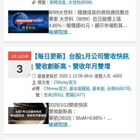
標籤：
即時消息
,
大世科(8099)
8099大世科：穩健成長的資訊通訊整合
專家 大世科（8099）近日股價上漲
4.65%，報價達81元，顯示市場對其未
來成長持正面看法。作為大同集團旗下
繼續閱讀...
企業，該公司專注於資訊通訊系統整
合，營運範疇涵蓋軟體技術服務
（47.93%）、現代化資料中心
【每日更新】台股1月公司營收快訊
1月 2025年
（19.19%）與通訊協作等各類服務。根
據券商報告指出，
3
| 營收創新高、營收年月雙增
最後更新於
2025.1.13 08:49
瀏覽人次 :
4003
撰文者：
CMoney官方
標
CMoney官方
,
基本面選股
,
基本面
,
台表科(6278)
,
籤：
世禾(3551)
,
聚陽(1477)
2025/1/13營收快訊
營收創新高：
華航(2610)：MoM+6.66%，
YoY+14.19%
繼續閱讀...
長榮航(2618)：MoM+9.76%，
YoY+6.99%