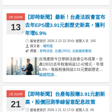
睞。其中，新產 (2850) 以高達 7.46% 的
漲幅傲視群雄，明顯吸引主力買盤進
駐。研判此波走勢主要受惠於近期國際
【即時新聞】最新！台產法說會宣布
3月 2026年
市場對聯準會降息預期有所調整，使得
長天期債券殖利
13
去年EPS達3.91元創歷史新高，獲利
年增6.9%
最後更新於
2026.3.13 22:33
瀏覽人次 :
165
撰文者：
權知道
標籤：
即時消息
,
台產(2832)
,
台股最新動態
台灣產險今日舉辦法說會公布成果。台
產(2832)去年稅後純益12.42億元，年增
6.9%，每股稅後純益3.91元雙創歷史新
高。營運穩健，股利政策待董事會決議
繼續閱讀...
公告。營收獲利創佳績展現韌性財務數
據顯示，台產(2832)回報率指標優異。
去年資產報酬率攀升至4.9%，股東權益
【即時新聞】台產每股賺3.91元創新
1月 2026年
報酬率達10.3%。近年優化營運
21
高，股價回測季線留意配息政策
最後更新於
2026.1.21 12:17
瀏覽人次 :
65