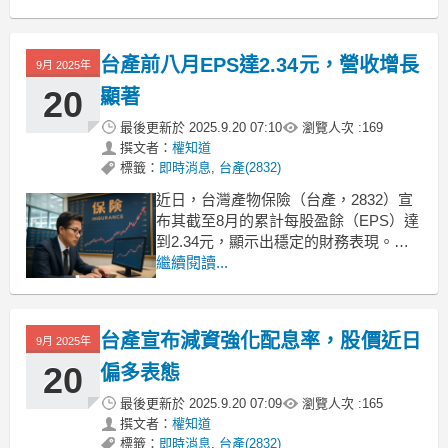
人積極回補，外資昨單日買超386張，自
營商同步加碼，三大法人合計買超479
張，明顯推升股價動能。市場資金聚焦
台產前八月EPS達2.34元，營收增長
9月 2025年
金融股，臺產受惠於產險業穩健獲利及
法人
20
顯著
最後更新於
2025.9.20 07:10
瀏覽人次 :
169
撰文者：
權知道
標籤：
即時消息
,
台產(2832)
近日，台灣產物保險（台產，2832）宣
布其截至8月的累計每股盈餘（EPS）達
到2.34元，顯示出穩定的財務表現。台
產在8月的簽單保費收入達到新台幣7.02
繼續閱讀...
億元，而單月營收淨額為6.65億元，稅
後純益為1.11億元。這些數據表明，台
產在面對市場挑戰時，依然能夠保持良
台產宣布減資強化配息率，股價近日
9月 2025年
好的獲利能力。台產保費收入持續增長
台
20
偏多表態
最後更新於
2025.9.20 07:09
瀏覽人次 :
165
撰文者：
權知道
標籤：
即時消息
,
台產(2832)