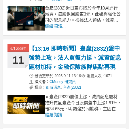
台產(2832)近日宣布將於今年10月進行
減資，每股退回股東3元，此舉將強化公
司的配息能力。根據法人預估，減資後
台產的配息率有望達到七成。台產在
繼續閱讀...
2025上半年簽單保費收入達52.72億元，
較去年同期增長10.6%，自留滿期保費收
入達32.46億元，增長6.8%。商業險種和
【13:16 即時新聞】臺產(2832)盤中
9月 2025年
個人險種的業績增長，使得台產
11
強勢上攻，法人買盤力挺、減資配息
題材加持，金融保險族群焦點再現
最後更新於
2025.9.11 13:16
瀏覽人次 :
1671
撰文者：
CMoney 研究員
標籤：
即時消息
,
台產(2832)
🔸臺產(2832)股價上漲，減資配息題材
推升買氣臺產今日股價盤中上漲1.91%，
報34.65元，明顯強於同族群。主因在於
10月即將減資退回每股3元，法人預估配
繼續閱讀...
息率可望提升至七成，吸引資金提前卡
位。加上8月營收年增14.63%，獲利穩