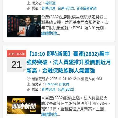
撰文者：
權知道
標籤：
即時消息
,
台產(2832)
,
台股最新動態
台產(2832)近期股價呈現緩跌走勢並回
測季線支撐，然而基本面表現強勁，去
年每股稅後盈餘（EPS）達3.91元創下
歷史新高。受惠於減資後資本公積超越
繼續閱讀...
資本額，市場高度關注今年現金股利配
發率是否提升，這對長線股東而言具有
潛在吸引力。儘管技術面面臨修正壓
【10:10 即時新聞】臺產(2832)盤中
11月 2025年
力，但高獲利基礎與充沛的資本公積兩
大題材，成為支撐後
21
強勢突破，法人買盤推升股價創近月
新高，金融保險族群人氣續強
最後更新於
2025.11.21 10:12
瀏覽人次 :
931
撰文者：
CMoney 研究員
標籤：
即時消息
,
台產(2832)
🔸臺產(2832)股價上漲，法人買盤點火
助攻臺產今日早盤股價強勢上漲2.73%，
報52.7元，重新整理近月新高。主因在
於近期金融保險族群人氣持續升溫，法
繼續閱讀...