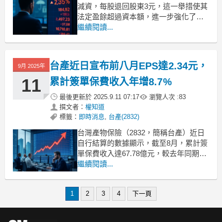
減資，每股退回股東3元，這一舉措使其
法定盈餘超過資本額，進一步強化了配
息率。法人預估，台產的配息率可達七
繼續閱讀...
成。此消息帶動台產股價近日呈現偏多
表態，顯示市場對其未來現金流的信心
增強。台產上半年業績增長，商業險種
台產近日宣布前八月EPS達2.34元，
9月 2025年
表現亮眼在2025年上半年，台產的簽單
保費收入達52
11
累計簽單保費收入年增8.7%
最後更新於
2025.9.11 07:17
瀏覽人次 :
83
撰文者：
權知道
標籤：
即時消息
,
台產(2832)
台灣產物保險（2832，簡稱台產）近日
自行結算的數據顯示，截至8月，累計簽
單保費收入達67.78億元，較去年同期增
長8.7%。同期間，台產的累計營收淨額
繼續閱讀...
達49.03億元，稅後純益為8.2億元，累計
加權稅後EPS為2.34元。這些數據顯
1
2
3
4
下一頁
示，台產在今年的業務表現上持續穩健
增長，尤其是在簽單保費收入方面的