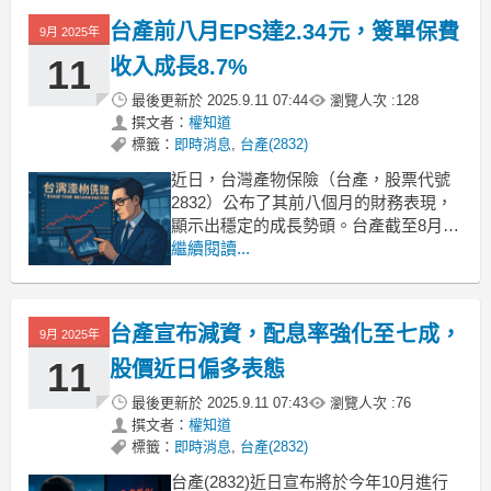
健，市場對未來配息能力與獲利成長抱
台產前八月EPS達2.34元，簽單保費
9月 2025年
持樂觀，推升股價表現。🔸技術面
11
收入成長8.7%
最後更新於
2025.9.11 07:44
瀏覽人次 :
128
撰文者：
權知道
標籤：
即時消息
,
台產(2832)
近日，台灣產物保險（台產，股票代號
2832）公布了其前八個月的財務表現，
顯示出穩定的成長勢頭。台產截至8月的
累計簽單保費收入達67.78億元，較去年
繼續閱讀...
同期增長8.7%，累計營收淨額為49.03億
元。稅後純益累計達8.2億元，對應的加
權稅後每股盈餘（EPS）為2.34元，顯
台產宣布減資，配息率強化至七成，
9月 2025年
示出公司在市場中的穩定表現。台
11
股價近日偏多表態
最後更新於
2025.9.11 07:43
瀏覽人次 :
76
撰文者：
權知道
標籤：
即時消息
,
台產(2832)
台產(2832)近日宣布將於今年10月進行