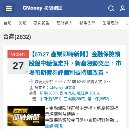
台股
美股
研究報告
理財達人
新手入門
生活理財
C
台產(2832)
【07/27 產業即時新聞】金融保險類
7月 2026年
27
股盤中穩健走升，新產漲勢突出，市
場預期債券評價利益持續改善。
最後更新於
2026.7.27 09:52
瀏覽人次 :
377
撰文者：
CMoney 研究員
標
新產(2850)
,
即時消息
,
旺旺保(2816)
,
籤：
中再保(2851)
,
三商壽(2867)
,
第一保(2852)
🔸金融保險族群盤中走揚，新產領頭揭
示評價利益轉機。
金融保險類股今日盤中表現相對強勁，
整體漲幅達到 2.29%，顯見市場資金青
繼續閱讀...