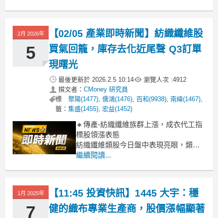
纖、力鵬、宏遠、集盛等多檔指標股在
強勁買盤拉抬下，紛紛鎖死漲停，連帶
激勵利勤、弘裕等個股也大漲逾5%。這
【02/05 產業即時新聞】紡織纖維股
2月 2026年
波漲勢主要觀察是受到整體台股大盤氣
氛偏多，尤其在電子
5
買氣回籠，庫存去化近尾聲 Q3訂單
現曙光
最後更新於
2026.2.5 10:14
瀏覽人次 :
4912
撰文者：
CMoney 研究員
標
聚陽(1477)
,
儒鴻(1476)
,
百和(9938)
,
南緯(1467)
,
籤：
集盛(1455)
,
宏益(1452)
🔸傳產-紡織纖維族群上漲，成衣代工指
標股領漲表態
紡織纖維類股今日盤中表現亮眼，類股
漲幅逾2%，成功吸引市場目光。尤其以
繼續閱讀...
成衣代工指標股如竣邦-KY、儒鴻、聚陽
等表現最為強勢，漲幅領先群雄。這波
資金動能主要來自於市場對全球服飾品
【11:45 投資快訊】1445 大宇：穩
1月 2025年
牌庫存去化已進入尾聲的樂觀預期，加
上部分業者第二季財報顯示獲利表現
7
健的織布專業生產商，股價漲幅顯著