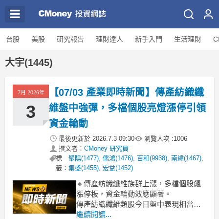
台股
美股
研究報告
理財達人
新手入門
生活理財
C
大宇(1445)
【07/03 產業即時新聞】傳產紡織纖
7月 2026年
3
維盤中強彈，多檔個股亮燈漲停引領
資金輪動
最後更新於
2026.7.3 09:30
瀏覽人次 :
1006
撰文者：
CMoney 研究員
標
聚陽(1477)
,
儒鴻(1476)
,
百和(9938)
,
南緯(1467)
,
籤：
集盛(1455)
,
宏益(1452)
🔸傳產紡織纖維族群上漲，多檔個股飆
漲停板，資金輪動效應顯著。
傳產紡織纖維類股今日盤中表現相當強
勢，類股漲幅一舉衝上3.52%，南緯、新
繼續閱讀...