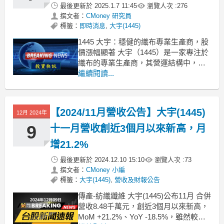
最後更新於
2025.1.7 11:45
瀏覽人次 :
276
撰文者：
CMoney 研究員
標籤：
即時消息
,
大宇(1445)
1445 大宇：穩健的織布專業生產商，股
價漲幅顯著 大宇（1445）是一家專注於
織布的專業生產商，其營運結構中，紡
織事業部佔總營收的63.18%，假撚事業
繼續閱讀...
部佔36.15%，能源部則佔0.67%。公司
主要從事各類紡織品的製造、加工以及
染整，並積極進行進出口貿易，展現其
【2024/11月營收公告】大宇(1445)
12月 2024年
市場廣度。近期股價報價17.4
9
十一月營收創近3個月以來新高，月
增21.2%
最後更新於
2024.12.10 15:10
瀏覽人次 :
73
撰文者：
CMoney 小編
標籤：
大宇(1445)
,
營收及財報公告
傳產-紡織纖維 大宇(1445)公布11月 合併
營收8.48千萬元，創近3個月以來新高，
MoM +21.2%、YoY -18.5%，雖然較上