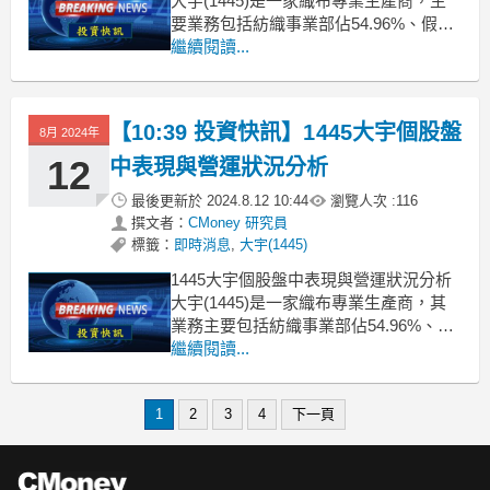
大宇(1445)是一家織布專業生產商，主
要業務包括紡織事業部佔54.96%、假撚
事業部佔44.17%、能源部佔0.87%。公
繼續閱讀...
司從事各種紡織品之製造、加工染整及
營銷，同時進行原料、材料及成品之進
出口貿易業務，並委託營造廠商興建商
【10:39 投資快訊】1445大宇個股盤
8月 2024年
業大樓，以及出租出售國民住宅
12
中表現與營運狀況分析
最後更新於
2024.8.12 10:44
瀏覽人次 :
116
撰文者：
CMoney 研究員
標籤：
即時消息
,
大宇(1445)
1445大宇個股盤中表現與營運狀況分析
大宇(1445)是一家織布專業生產商，其
業務主要包括紡織事業部佔54.96%、假
撚事業部佔44.17%、能源部佔0.87%。
繼續閱讀...
公司主要從事各種紡織品之製造、加工
染整及營銷，以及相關原料、材料及成
1
2
3
4
下一頁
品之進出口貿易業務。此外，公司也涉
足委託營造廠商興建商業大樓、國