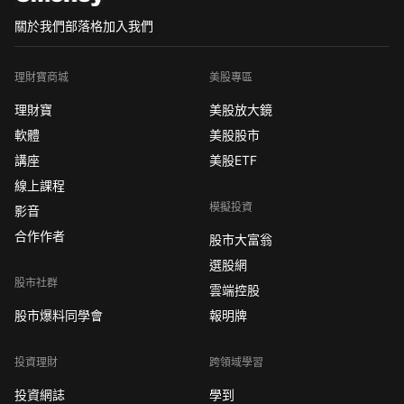
關於我們
部落格
加入我們
理財寶商城
美股專區
理財寶
美股放大鏡
軟體
美股股市
講座
美股ETF
線上課程
模擬投資
影音
合作作者
股市大富翁
選股網
股市社群
雲端控股
股市爆料同學會
報明牌
投資理財
跨領域學習
投資網誌
學到