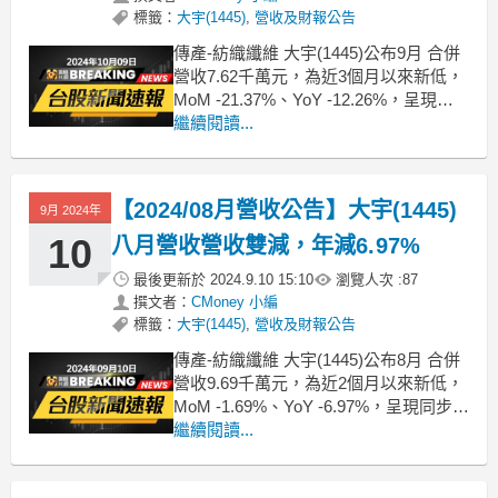
標籤：
大宇(1445)
,
營收及財報公告
傳產-紡織纖維 大宇(1445)公布9月 合併
營收7.62千萬元，為近3個月以來新低，
MoM -21.37%、YoY -12.26%，呈現同
步衰退、營收表現不佳；累計2024年1月
繼續閱讀...
至9月營收約7.8億，較去年同期 YoY
-25.86%。想知道更多股市相關資訊，可
點擊下方連結，從籌碼K線APP查詢哦
【2024/08月營收公告】大宇(1445)
9月 2024年
10
八月營收營收雙減，年減6.97%
最後更新於
2024.9.10 15:10
瀏覽人次 :
87
撰文者：
CMoney 小編
標籤：
大宇(1445)
,
營收及財報公告
傳產-紡織纖維 大宇(1445)公布8月 合併
營收9.69千萬元，為近2個月以來新低，
MoM -1.69%、YoY -6.97%，呈現同步衰
退、營收表現不佳；累計2024年1月至8
繼續閱讀...
月營收約7.03億，較去年同期 YoY
-27.09%。想知道更多股市相關資訊，可