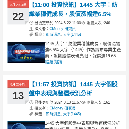
點擊下方連結，從籌碼K線APP查詢哦！
【11:00 投資快訊】1445 大宇：紡
8月 2024年
22
織業穩健成長，股價漲幅達6.5%
最後更新於
2024.8.22 11:00
瀏覽人次 :
246
撰文者：
CMoney 研究員
標籤：
即時消息
,
大宇(1445)
1445 大宇：紡織業穩健成長，股價漲幅
達6.5% 大宇（1445）作為織布專業生產
商，近期股價表現亮眼，報價達19.65
元，漲幅6.5%。該公司主要營運分為紡
繼續閱讀...
織事業部（佔54.96%）和假撚事業部
（佔44.17%），此外還有小部分來自能
源部（0.87%）。根據券商報告分析，其
【11:57 投資快訊】1445 大宇個股
8月 2024年
強勁的營運表現主要
13
盤中表現與營運狀況分析
最後更新於
2024.8.13 11:57
瀏覽人次 :
161
撰文者：
CMoney 研究員
標籤：
即時消息
,
大宇(1445)
1445 大宇個股盤中表現與營運狀況分析