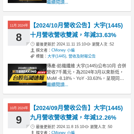
月成長，但成長力道仍不比去年同期；
繼續閱讀...
累計2024年1月至11月營收約9.34億，較
去年同期 YoY -25.9%。想知道更多股市
相關資訊，可點擊下方連結，從籌碼K
【2024/10月營收公告】大宇(1445)
11月 2024年
8
十月營收營收雙減，年減33.63%
最後更新於
2024.11.11 15:10
瀏覽人次 :
52
撰文者：
CMoney 小編
標籤：
大宇(1445)
,
營收及財報公告
傳產-紡織纖維 大宇(1445)公布10月 合併
營收7千萬元，為2024年3月以來新低，
MoM -8.18%、YoY -33.63%，呈現同步
衰退、營收表現不佳；累計2024年1月至
繼續閱讀...
10月營收約8.5億，較去年同期 YoY
-26.57%。想知道更多股市相關資訊，可
點擊下方連結，從籌碼K線APP查詢
【2024/09月營收公告】大宇(1445)
10月 2024年
9
九月營收營收雙減，年減12.26%
最後更新於
2024.11.8 15:10
瀏覽人次 :
50
撰文者：
CMoney 小編