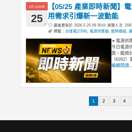
【05/25 產業即時新聞
5月 2026年
用需求引爆新一波動能
25
最後更新於
2026.5.25 09:30
瀏覽人次 :
209
標籤：
台達電(2308)
,
電源供應器
,
散熱模組
,
康
🔸電源供
今日電源
面，龍頭台達
（6262）
繼續閱讀..
1
2
3
4