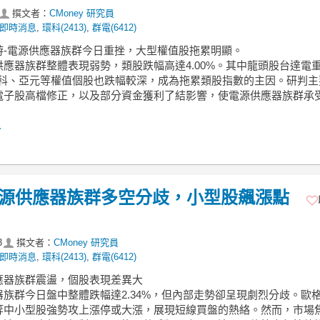
撰文者：
CMoney 研究員
即時消息
,
環科(2413)
,
群電(6412)
中游-電源供應器族群今日重挫，大型權值股拖累明顯。
供應器族群整體表現弱勢，類股跌幅高達4.00%。其中龍頭股台達電
寶科、亞元等權值個股也跌幅較深，成為拖累類股指數的主因。研判主
電子股高檔修正，以及部分資金獲利了結影響，使電源供應器族群承
.
】電源供應器族群多空分歧，小型股飆漲點
3
撰文者：
CMoney 研究員
即時消息
,
環科(2413)
,
群電(6412)
供應器族群震盪，個股表現差異大
器族群今日盤中整體跌幅達2.34%，但內部走勢卻呈現劇烈分歧。歐
等中小型股強勢攻上漲停或大漲，展現短線買盤的熱絡。然而，市場