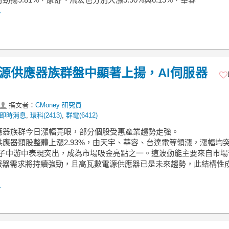
.
】電源供應器族群盤中顯著上揚，AI伺服器
撰文者：
CMoney 研究員
即時消息
,
環科(2413)
,
群電(6412)
供應器族群今日漲幅亮眼，部分個股受惠產業趨勢走強。
供應器類股整體上漲2.93%，由天宇、華容、台達電等領漲，漲幅均
電子中游中表現突出，成為市場吸金亮點之一。這波動能主要來自市場
伺服器需求將持續強勁，且高瓦數電源供應器已是未來趨勢，此結構性
.