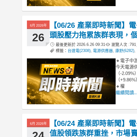
【06/26 產業即時新聞
6月 2026年
頭股壓力拖累族群表現，
26
最後更新於
2026.6.26 09:31
瀏覽人次 :
791
標籤：
台達電(2308)
,
電源供應器
,
康舒(6282)
,
🔸電子
今天電源供
（-2.0
（+9.8
🔸權
繼續閱讀..
【06/24 產業即時新聞
6月 2026年
值股領跌族群重挫，市場
24