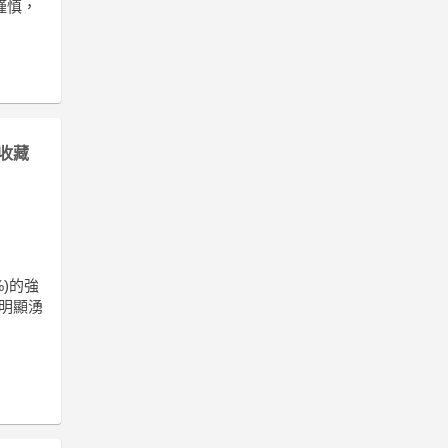
謹慎，
收藏
%)的強
金明顯湧