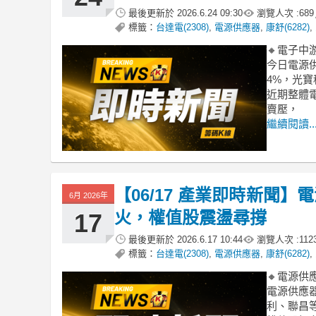
最後更新於
2026.6.24 09:30
瀏覽人次 :
689
標籤：
台達電(2308)
,
電源供應器
,
康舒(6282)
,
🔸電子
今日電源
4%，光
近期整體
賣壓，
繼續閱讀..
【06/17 產業即時新聞
6月 2026年
火，權值股震盪尋撐
17
最後更新於
2026.6.17 10:44
瀏覽人次 :
112
標籤：
台達電(2308)
,
電源供應器
,
康舒(6282)
,
🔸電源
電源供應
利、聯昌