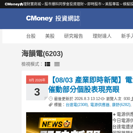
CMoney
理財寶商城
股市爆料同學會
投資理財
即時股市
美股專區
模擬
台股
美股
研究報告
理財達人
新手
海韻電(6203)
檢視模式：
【08/03 產業即時新聞
8月 2026年
催動部分個股表現亮眼
3
最後更新於
2026.8.3 13:12
瀏覽人次 :
930
標籤：
台達電(2308)
,
電源供應器
,
康舒(6282)
,
🔸電源供
今日電源供
台達電遭遇
伺服器題材