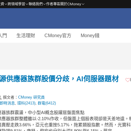
投資
跨領域學習
聯絡我們
作者專區
關於CMoney
入門
生活理財
CMoney官方
Money錢
】電源供應器族群股價分歧，AI伺服器題材
撰文者：
CMoney 研究員
即時消息
,
環科(2413)
,
群電(6412)
應器族群震盪，中小型AI概念股躍居盤面焦點
應器族群整體雖以-2.10%作收，但盤面上個股表現卻是天差地遠。
賣壓走跌3.66%，亞元也重挫5.17%，拖累類股指數。然而，光寶科
勁揚9.81%，康舒、飛宏也分別大漲5.90%與6.15%，華容