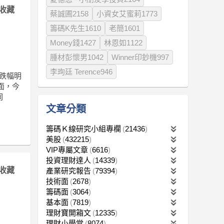
收藏
蔡誠圃2158
小資女艾蜜莉1773
籌碼K先生1610
老簡1601
Money錢1427
林恩如1122
腫材彭懷男1042
Winner印鈔機997
李珣廷 Terence946
跌幅明
面，今
伺
文章分類
籌碼Ｋ線研究小組專欄
21436
美股
432215
VIP專屬文章
6616
投資理財達人
14339
收藏
產業研究報告
79394
技術面
2678
籌碼面
3064
基本面
7819
理財寶開箱文
12335
理財小學堂
8074