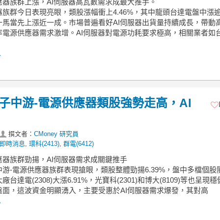
應器族群上漲，AI伺服器高瓦數需求成最大推手。
族群今日表現亮眼，類股漲幅衝上4.46%，其中龍頭台達電盤中漲逾
一馬當先上漲近一成。市場普遍看好AI伺服器出貨量持續成長，帶動
率電源供應器需求激增。AI伺服器對電源功耗要求極高，相關業者如
.
】電子中游-電源供應器類股強勢走高，AI
撰文者：
CMoney 研究員
即時消息
,
環科(2413)
,
群電(6412)
應器族群勁揚，AI伺服器需求成關鍵推手
游-電源供應器族群表現搶眼，類股整體勁揚6.39%，盤中多檔個股
台達電(2308)大漲6.91%，光寶科(2301)和博大(8109)等也呈現
盤面，這波資金明顯湧入，主要受惠於AI伺服器需求爆發，其對高
.