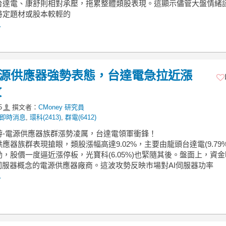
台達電、康舒則相對承壓，拖累整體類股表現。這顯示儘管大盤情緒
特定題材或股本較輕的
.
】電源供應器強勢表態，台達電急拉近漲
攻
5
撰文者：
CMoney 研究員
即時消息
,
環科(2413)
,
群電(6412)
中游-電源供應器族群漲勢凌厲，台達電領軍衝鋒！
應器族群表現搶眼，類股漲幅高達9.02%，主要由龍頭台達電(9.79
，股價一度逼近漲停板，光寶科(6.05%)也緊隨其後。盤面上，資
I伺服器概念的電源供應器廠商。這波攻勢反映市場對AI伺服器功率
.