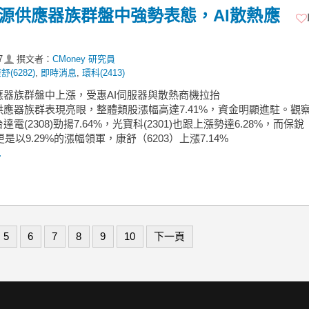
】電源供應器族群盤中強勢表態，AI散熱應
7
撰文者：
CMoney 研究員
舒(6282)
,
即時消息
,
環科(2413)
應器族群盤中上漲，受惠AI伺服器與散熱商機拉抬
供應器族群表現亮眼，整體類股漲幅高達7.41%，資金明顯進駐。觀
電(2308)勁揚7.64%，光寶科(2301)也跟上漲勢達6.28%，而保銳
更是以9.29%的漲幅領軍，康舒（6203）上漲7.14%
.
5
6
7
8
9
10
下一頁