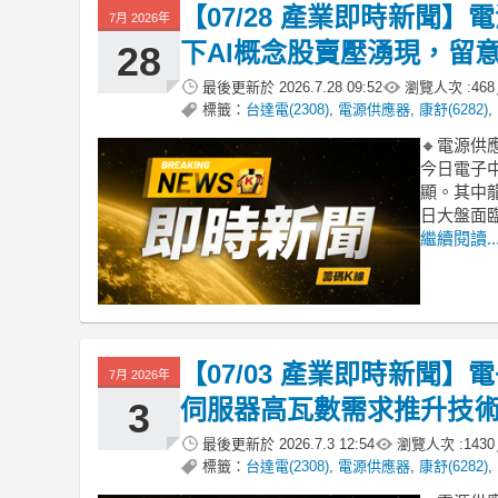
【07/28 產業即時新聞
7月 2026年
下AI概念股賣壓湧現，留
28
最後更新於
2026.7.28 09:52
瀏覽人次 :
468
標籤：
台達電(2308)
,
電源供應器
,
康舒(6282)
,
🔸電源
今日電子
顯。其中龍
日大盤面
繼續閱讀..
【07/03 產業即時新聞
7月 2026年
伺服器高瓦數需求推升技
3
最後更新於
2026.7.3 12:54
瀏覽人次 :
1430
標籤：
台達電(2308)
,
電源供應器
,
康舒(6282)
,