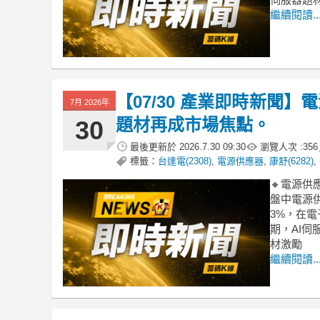
繼續閱讀..
【07/30 產業即時新聞
7月 2026年
題材再成市場焦點。
30
最後更新於
2026.7.30 09:30
瀏覽人次 :
356
標籤：
台達電(2308)
,
電源供應器
,
康舒(6282)
,
🔸電源
盤中電源
3%，在
期，AI
材激勵
繼續閱讀..