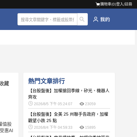
購物車(
0
)
登入/註冊
熱門文章排行
收藏
【台股盤後】加權搶回季線，矽光、機器人
齊攻
2026/8/5 下午 05:24:07
23059
【台股盤後】全美 25 州聯手告政府，加權
觀望小跌 25 點
權值股
2026/8/4 下午 04:59:33
15895
受惠AI