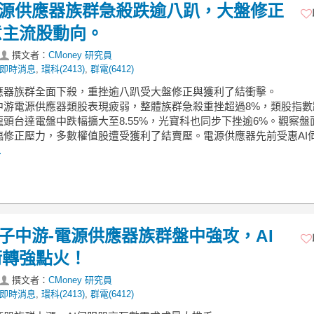
】電源供應器族群急殺跌逾八趴，大盤修正
意主流股動向。
撰文者：
CMoney 研究員
即時消息
,
環科(2413)
,
群電(6412)
供應器族群全面下殺，重挫逾八趴受大盤修正與獲利了結衝擊。
中游電源供應器類股表現疲弱，整體族群急殺重挫超過8%，類股指數
頭台達電盤中跌幅擴大至8.55%，光寶科也同步下挫逾6%。觀察盤
臨修正壓力，多數權值股遭受獲利了結賣壓。電源供應器先前受惠AI
.
】電子中游-電源供應器族群盤中強攻，AI
術轉強點火！
撰文者：
CMoney 研究員
即時消息
,
環科(2413)
,
群電(6412)