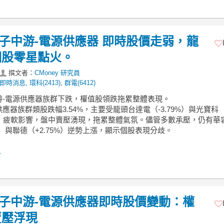
】電子中游-電源供應器 即時股價走弱，龍
個股零星點火。
撰文者：
CMoney 研究員
即時消息
,
環科(2413)
,
群電(6412)
中游-電源供應器族群下跌，權值股領跌拖累整體表現。
應器族群類股跌幅3.54%，主要受龍頭台達電（-3.79%）與光寶科
9%）疲軟影響，盤中賣壓湧現，拖累整體氣氛。儘管多數承壓，仍有華
6%）與聯德（+2.75%）逆勢上漲，顯示個股表現分歧。
.
】電子中游-電源供應器即時股價變動：權
賣壓浮現