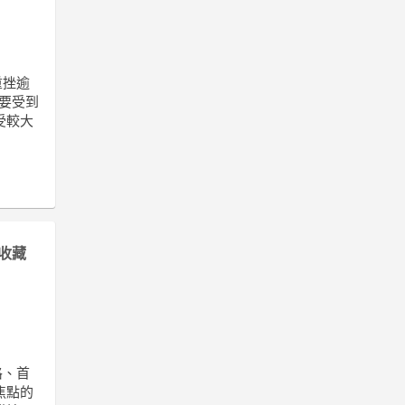
重挫逾
要受到
受較大
收藏
格、首
焦點的