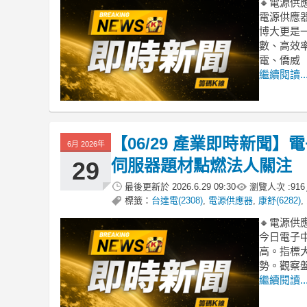
🔸電源供
電源供應器
博大更是
數、高效
電、僑威
繼續閱讀..
【06/29 產業即時新聞
6月 2026年
伺服器題材點燃法人關注
29
最後更新於
2026.6.29 09:30
瀏覽人次 :
916
標籤：
台達電(2308)
,
電源供應器
,
康舒(6282)
,
🔸電源供
今日電子中
高。指標大廠
勢。觀察
繼續閱讀..