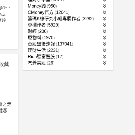
Money錢
950
5%，
CMoney官方
12641
高瓦
籌碼K線研究小組專欄作者
3282
台達
專欄作者
5929
財經
206
原物料
1970
台股盤後速報
137041
理財生活
2231
Rich智富選股
17
穹蒼美股
26
收藏
隨之走
穩健漲