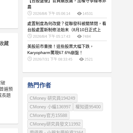
【台股盤後】官員續放鷹，加權守季線等非
農
2026/8/6 下午 05:06:14
14531
處置制度為何改變？從聯發科被關禁閉，看
台股處置新制修法始末（8月10日正式上
路）
2026/8/4 下午 05:17:43
7484
收藏
美股前市重挫！這些股票大幅下跌，
Karyopharm驚現67.6%崩盤！
2026/7/31 下午 08:33:45
2521
突破
熱門作者
普遍預
成長題
CMoney 研究員194249
CMoney 小編136997
權知道95400
CMoney官方15588
CMoney研究員發文11992
愛德恩 - 小朋友學投資2164