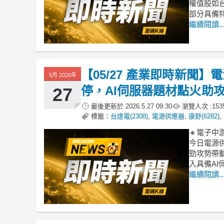
權值股如
部分具備
繼續閱讀..
【05/27 產業即時新聞
5月 2026年
停，AI伺服器題材點火助
27
最後更新於
2026.5.27 09:30
瀏覽人次 :
153
標籤：
台達電(2308)
,
電源供應器
,
康舒(6282)
,
🔸電子
今日電源供
勁攻勢帶動
入具備A
繼續閱讀..