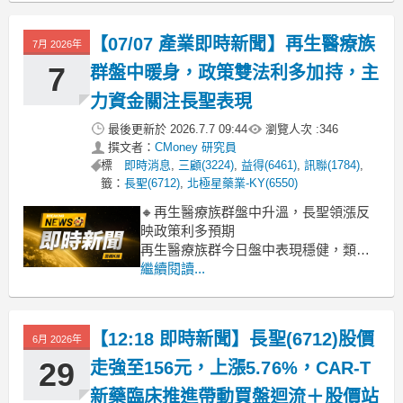
Taiwan亞洲生技大會，市場提前反應展
覽題材與生技月氛圍，資金持續轉向具
【07/07 產業即時新聞】再生醫療族
7月 2026年
細胞治療與
7
群盤中暖身，政策雙法利多加持，主
力資金關注長聖表現
最後更新於
2026.7.7 09:44
瀏覽人次 :
346
撰文者：
CMoney 研究員
標
即時消息
,
三顧(3224)
,
益得(6461)
,
訊聯(1784)
,
籤：
長聖(6712)
,
北極星藥業-KY(6550)
🔸再生醫療族群盤中升溫，長聖領漲反
映政策利多預期
再生醫療族群今日盤中表現穩健，類股
漲幅來到 2.42%。其中，指標股長聖
繼續閱讀...
(6.50%) 表現最為強勁，訊聯 (1.14%)、
向榮生技 (0.98%) 亦有小幅上攻。主要
關鍵在於近期立院對於《再生醫療雙
【12:18 即時新聞】長聖(6712)股價
6月 2026年
法》草案的推動討論升溫，市場普遍預
期政策
29
走強至156元，上漲5.76%，CAR-T
新藥臨床推進帶動買盤迴流＋股價站