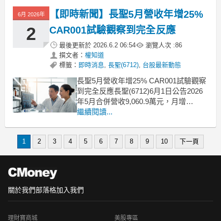
正向的立法進展，都被視為為產業打開
【即時新聞】長聖5月營收年增25%
6月 2026年
更明確的發展空間，大幅提升了投資人
對此領域的信心。長聖、訊聯、益得等
2
CAR001試驗觀察到完全反應
指標
最後更新於
2026.6.2 06:54
瀏覽人次 :
86
撰文者：
權知道
標籤：
即時消息
,
長聖(6712)
,
台股最新動態
長聖5月營收年增25% CAR001試驗觀察
到完全反應長聖(6712)6月1日公告2026
年5月合併營收9,060.9萬元，月增
6.3%、年增25.05%。公司指出CDMO業
繼續閱讀...
務穩定成長，顯示CDMO與新藥雙引擎
策略持續發揮效益。長聖同時強調將持
1
2
3
4
5
6
7
8
9
10
下一頁
續深化再生醫療與細胞治療領域布局。
新藥開發進度異體細胞新
關於我們
部落格
加入我們
理財寶商城
美股專區