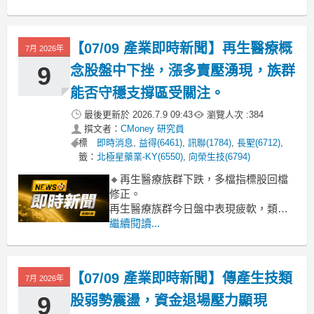
顯。盤中觀察，高價股與權值指標如新
藥股藥華藥 (-5.99%)、神隆 (-4.90%)，
以及醫美通路股馬光-KY (-6.17%) 等多
【07/09 產業即時新聞】再生醫療概
7月 2026年
檔個股面臨較大賣壓，跌幅擴大。這反
映
9
念股盤中下挫，漲多賣壓湧現，族群
能否守穩支撐區受關注。
最後更新於
2026.7.9 09:43
瀏覽人次 :
384
撰文者：
CMoney 研究員
標
即時消息
,
益得(6461)
,
訊聯(1784)
,
長聖(6712)
,
籤：
北極星藥業-KY(6550)
,
向榮生技(6794)
🔸再生醫療族群下跌，多檔指標股回檔
修正。
再生醫療族群今日盤中表現疲軟，類股
跌幅達 2.35%，多檔指標股如長聖、北
繼續閱讀...
極星藥業-KY 跌幅超過 3%，向榮生技、
訊聯亦呈現修正。觀察族群走勢，在再
生醫療雙法利多提前反應後，市場進入
【07/09 產業即時新聞】傳產生技類
7月 2026年
獲利了結階段，部分資金轉往觀望，導
致盤中賣壓相對沉重。
9
股弱勢震盪，資金退場壓力顯現
🔸