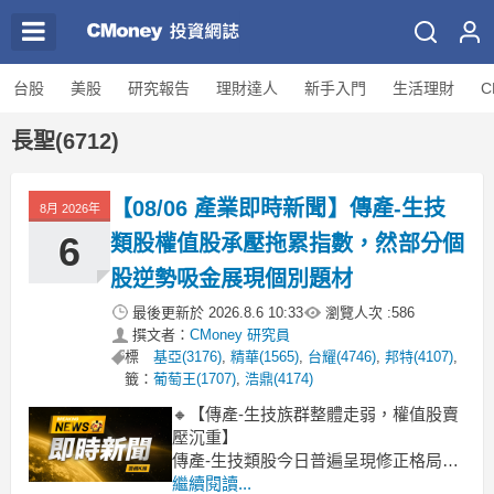
台股
美股
研究報告
理財達人
新手入門
生活理財
C
長聖(6712)
【08/06 產業即時新聞】傳產-生技
8月 2026年
6
類股權值股承壓拖累指數，然部分個
股逆勢吸金展現個別題材
最後更新於
2026.8.6 10:33
瀏覽人次 :
586
撰文者：
CMoney 研究員
標
基亞(3176)
,
精華(1565)
,
台耀(4746)
,
邦特(4107)
,
籤：
葡萄王(1707)
,
浩鼎(4174)
🔸【傳產-生技族群整體走弱，權值股賣
壓沉重】
傳產-生技類股今日普遍呈現修正格局，
整體類股指數下挫2.44%，跌勢相對明
繼續閱讀...