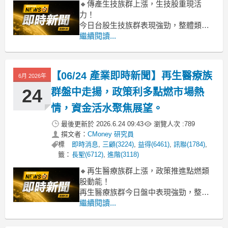
🔸傳產生技族群上漲，生技股重現活
力！
今日台股生技族群表現強勁，整體類股
漲幅高達4.66%，盤中買氣熱絡，多檔個
繼續閱讀...
股亮燈漲停或逼近漲停，包括浩鼎、藥
華藥、禾榮科、泰宗等都呈現噴出走
勢。市場資金似乎嗅到機會，大幅加碼
【06/24 產業即時新聞】再生醫療族
6月 2026年
生技股，這波漲勢相當全面，不僅新藥
股受關注，學名藥、醫材及部分保健食
24
群盤中走揚，政策利多點燃市場熱
品廠也跟著走
情，資金活水聚焦展望。
最後更新於
2026.6.24 09:43
瀏覽人次 :
789
撰文者：
CMoney 研究員
標
即時消息
,
三顧(3224)
,
益得(6461)
,
訊聯(1784)
,
籤：
長聖(6712)
,
進階(3118)
🔸再生醫療族群上漲，政策推進點燃類
股動能！
再生醫療族群今日盤中表現強勁，整體
類股漲幅達到2.89%，主要動能來自於市
繼續閱讀...
場對「再生醫療雙法」持續推進的預期
心理。儘管法案尚未最終定案，但任何