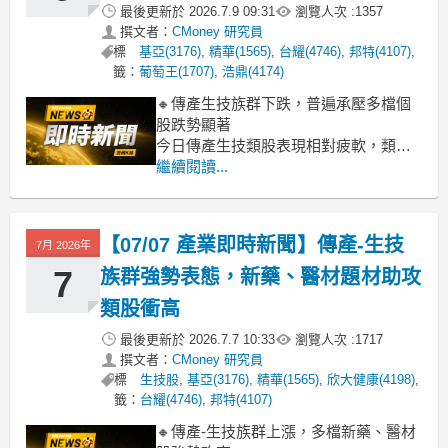
最後更新於
2026.7.9 09:31
瀏覽人次 :
1357
撰文者：
CMoney 研究員
標
基亞(3176)
,
精華(1565)
,
台耀(4746)
,
邦特(4107)
,
籤：
葡萄王(1707)
,
浩鼎(4174)
🔸傳產生技族群下跌，普遍承壓多檔個
股跌勢顯著
今日傳產生技類股表現相對疲軟，類股
指數下挫2.17%，整體氛圍偏空。盤面
繼續閱讀...
上，包括漢達、共信-KY、金穎生技、泰
宗及藥華藥等多檔個股跌幅擴大，拖累
類股表現。這波修正主要反映市場資金
【07/07 產業即時新聞】傳產-生技
7月 2026年
的獲利了結壓力，部分先前漲多的個股
面臨出場賣壓，加上近期缺乏強勁的產
7
族群強勢表態，新藥、醫材題材助攻
類股衝高
最後更新於
2026.7.7 10:33
瀏覽人次 :
1717
撰文者：
CMoney 研究員
標
生技股
,
基亞(3176)
,
精華(1565)
,
欣大健康(4198)
,
籤：
台耀(4746)
,
邦特(4107)
🔸傳產-生技族群上漲，多檔新藥、醫材