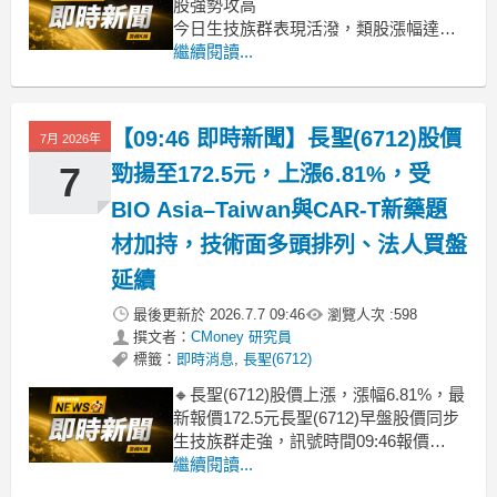
股強勢攻高
今日生技族群表現活潑，類股漲幅達
2.54%，盤面湧現多檔強勢股。其中，康
繼續閱讀...
霈、禾榮科、金穎生技、漢康-KY創、長
聖等個股早盤即鎖漲停或接近漲停，顯
示市場對具備新藥研發進度或特色醫材
【09:46 即時新聞】長聖(6712)股價
7月 2026年
題材的個股買盤積極，帶動整體類股人
氣回籠。藥華藥、美時、晶碩等指標
7
勁揚至172.5元，上漲6.81%，受
BIO Asia–Taiwan與CAR-T新藥題
材加持，技術面多頭排列、法人買盤
延續
最後更新於
2026.7.7 09:46
瀏覽人次 :
598
撰文者：
CMoney 研究員
標籤：
即時消息
,
長聖(6712)
🔸長聖(6712)股價上漲，漲幅6.81%，最
新報價172.5元長聖(6712)早盤股價同步
生技族群走強，訊號時間09:46報價
172.5元、漲幅6.81%，明顯優於大盤。
繼續閱讀...
主因在於本月中即將登場的BIO Asia–