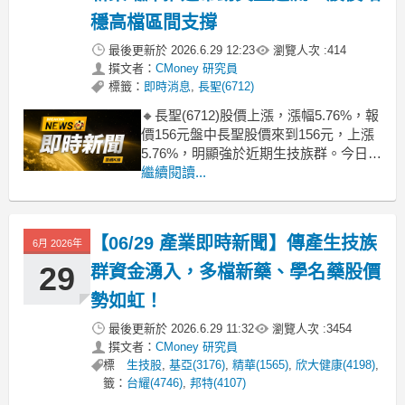
穩高檔區間支撐
最後更新於
2026.6.29 12:23
瀏覽人次 :
414
撰文者：
CMoney 研究員
標籤：
即時消息
,
長聖(6712)
🔸長聖(6712)股價上漲，漲幅5.76%，報
價156元盤中長聖股價來到156元，上漲
5.76%，明顯強於近期生技族群。今日買
盤主軸集中在CAR-T抗癌新藥CAR001
繼續閱讀...
臨床進度題材，市場聚焦已完成第一期
安全性評估且獲準啟動Phase IIa擴大療
效驗證，解讀為研發程序邁入新階段，
【06/29 產業即時新聞】傳產生技族
6月 2026年
提升未來國際授權與
29
群資金湧入，多檔新藥、學名藥股價
勢如虹！
最後更新於
2026.6.29 11:32
瀏覽人次 :
3454
撰文者：
CMoney 研究員
標
生技股
,
基亞(3176)
,
精華(1565)
,
欣大健康(4198)
,
籤：
台耀(4746)
,
邦特(4107)