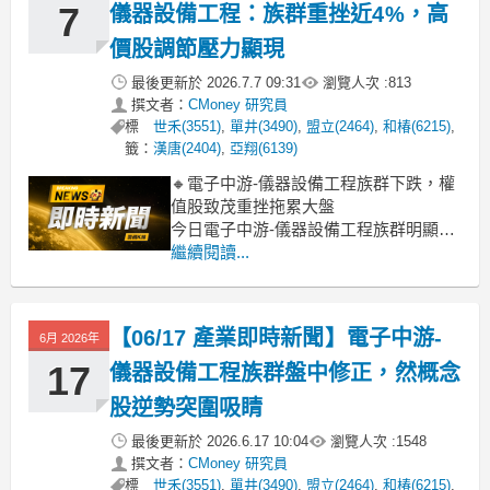
7
儀器設備工程：族群重挫近4%，高
價股調節壓力顯現
最後更新於
2026.7.7 09:31
瀏覽人次 :
813
撰文者：
CMoney 研究員
標
世禾(3551)
,
單井(3490)
,
盟立(2464)
,
和椿(6215)
,
籤：
漢唐(2404)
,
亞翔(6139)
🔸電子中游-儀器設備工程族群下跌，權
值股致茂重挫拖累大盤
今日電子中游-儀器設備工程族群明顯承
壓，類股跌幅高達3.93%。其中，大型測
繼續閱讀...
試設備廠致茂重挫近9%，成為拖累類股
指數的主因之一，高價股倚強科跌幅也
逾5%。儘管少數個股如蔚華科、洋基工
【06/17 產業即時新聞】電子中游-
6月 2026年
程逆勢小漲，但整體族群在市場資金輪
動、高位階個股獲利
17
儀器設備工程族群盤中修正，然概念
股逆勢突圍吸睛
最後更新於
2026.6.17 10:04
瀏覽人次 :
1548
撰文者：
CMoney 研究員
標
世禾(3551)
,
單井(3490)
,
盟立(2464)
,
和椿(6215)
,