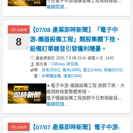
今日電子中游儀器設備工程族群整體指
數雖受部分權值股拖累小跌2.04%，但盤
繼續閱讀...
面多數個股卻呈現強勁上攻態勢。包括
陽程、創新服務、盟立、亞翔、漢科等
多檔個股漲幅直逼甚至達到漲停，顯示
【07/08 產業即時新聞】「電子中
7月 2026年
產業內部資金流向明確。主要下跌動能
來自致茂大跌近10%
8
游-儀器設備工程」類股集體下挫，
設備訂單雜音引發獲利隱憂。
最後更新於
2026.7.8 09:31
瀏覽人次 :
1433
撰文者：
CMoney 研究員
標
世禾(3551)
,
單井(3490)
,
盟立(2464)
,
和椿(6215)
,
籤：
半導體設備
,
漢唐(2404)
🔸電子中游-儀器設備工程 族群下跌，大
廠領跌拖累整體表現。
電子儀器設備工程族群今日表現疲弱，
類股整體跌幅超過4%，市場賣壓沉重。
繼續閱讀...
其中，多檔權值股如聖暉(-9.32%)、蔚華
科(-8.52%)、致茂(-6.87%)等均面臨大
跌，顯示法人及主力資金對產業後市看
【07/07 產業即時新聞】電子中游-
7月 2026年
法轉趨保守。主要原因可能與近期半導