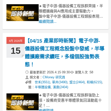
🔸電子中游-儀器設備工程族群齊揚，半
導體擴廠與AI應用成主要驅動力。
盤中電子中游-儀器設備工程類股表現亮
眼，類股漲幅衝上近6%，多檔個股如美
繼續閱讀...
達科技、致茂、鏵友益、建暐、德律等
早盤即見買盤積極湧入，漲勢直逼漲
停。主要推動力來自於AI伺服器需求持
【04/15 產業即時新聞】電子中游-
4月 2026年
續火熱，帶動上游半導體先進製程擴產
需求升溫。市場
15
儀器設備工程概念股盤中發威，半導
體擴廠需求續旺，多檔個股強勢表
態！
最後更新於
2026.4.15 09:30
瀏覽人次 :
58
撰文者：
CMoney 研究員
標
世禾(3551)
,
單井(3490)
,
盟立(2464)
,
和椿(6215)
,
籤：
半導體設備
,
漢唐(2404)
🔸電子中游-儀器設備工程族群強勁上
漲，設備商受惠半導體景氣回溫動能十
足！
今天盤中，電子中游儀器設備工程類股
繼續閱讀...