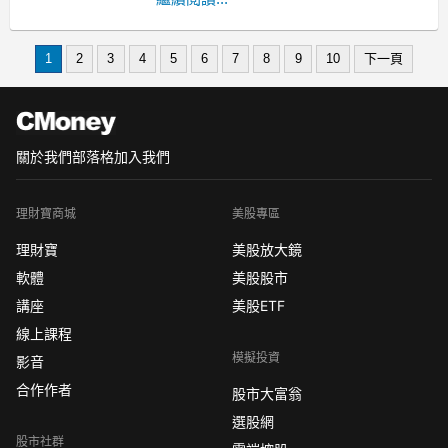
表現搶眼，整體族群漲幅衝上5%，特別
是港建、致茂雙雙攻高近一成，世禾、
1
2
3
4
5
6
7
8
9
10
下一頁
單井、帆宣等也漲勢凌厲。這波買氣主
要來自市場看好半導體產業復甦，客戶
資本支出回升，帶動相關設備及廠務工
程需求大增。
關於我們
部落格
加入我們
理財寶商城
美股專區
理財寶
美股放大鏡
軟體
美股股市
講座
美股ETF
線上課程
模擬投資
影音
合作作者
股市大富翁
選股網
股市社群