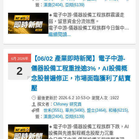
籤：
漢唐(2404)
,
亞翔(6139)
🔸電子中游-儀器設備工程族群震盪走
弱，留意資金分流效應。
電子中游-儀器設備工程族群今日盤中表
現疲弱，整體類股下跌2.21%，主要權值
繼續閱讀...
股如致茂、盟立等承受賣壓，跌幅相對
較深。這反映市場在整體類股上略顯觀
望，資金輪動快速，未能帶動整體族群
【06/02 產業即時新聞】電子中游-
6月 2026年
向上。部分資金可能轉向其他題材或進
行獲利了結，導致整體表
2
儀器設備工程重挫逾3%，AI設備概
念股普遍修正，市場面臨獲利了結賣
壓
最後更新於
2026.6.2 10:53
瀏覽人次 :
1922
撰文者：
CMoney 研究員
標
世禾(3551)
,
單井(3490)
,
盟立(2464)
,
和椿(6215)
,
籤：
漢唐(2404)
,
亞翔(6139)
🔸電子中游-儀器設備工程族群下跌，AI
設備與先進製程概念股壓力沉重