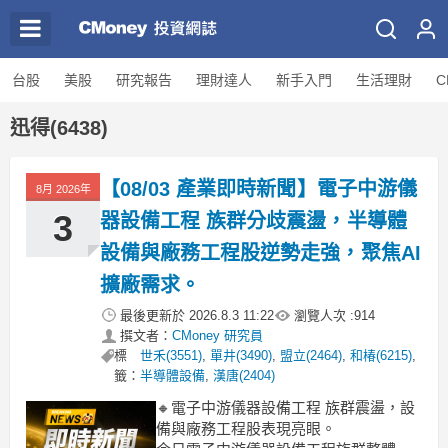
台股
美股
研究報告
理財達人
新手入門
生活理財
C
迅得(6438)
【08/03 產業即時新聞】電子中游儀
8月 2026年
3
器設備工程 族群分歧震盪，半導體
設備與廠務工程股逆勢走強，聚焦AI
擴廠需求。
最後更新於
2026.8.3 11:22
瀏覽人次 :
914
撰文者：
CMoney 研究員
標
世禾(3551)
,
單井(3490)
,
盟立(2464)
,
和椿(6215)
,
籤：
半導體設備
,
漢唐(2404)
🔸電子中游儀器設備工程 族群震盪，設
備與廠務工程股表現亮眼。