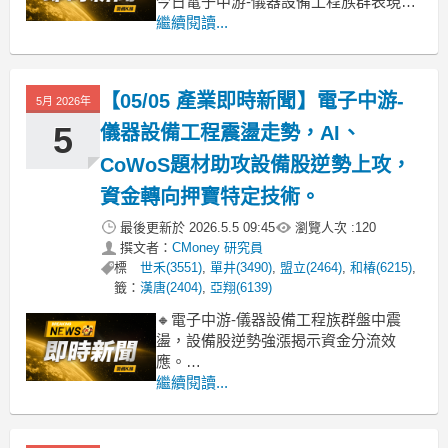
今日電子中游-儀器設備工程族群表現疲
軟，類股指數重挫3.68%，明顯跌幅顯示
繼續閱讀...
市場信心動搖。觀察成分股，包括德
律、盟立、致茂、迅得、蔚華科及和椿
等，盤中跌幅深重，拖累整體族群表
【05/05 產業即時新聞】電子中游-
5月 2026年
現。這波下跌主要受到先前漲多，以及
近期整體科技股獲
5
儀器設備工程震盪走勢，AI、
CoWoS題材助攻設備股逆勢上攻，
資金轉向押寶特定技術。
最後更新於
2026.5.5 09:45
瀏覽人次 :
120
撰文者：
CMoney 研究員
標
世禾(3551)
,
單井(3490)
,
盟立(2464)
,
和椿(6215)
,
籤：
漢唐(2404)
,
亞翔(6139)
🔸電子中游-儀器設備工程族群盤中震
盪，設備股逆勢強漲揭示資金分流效
應。
電子中游-儀器設備工程族群今日盤中呈
繼續閱讀...
現明顯分歧，整體類股雖下挫3.15%，然
而部分個股卻逆勢勁揚。德律、美達科
技、雷科、東捷等股強勢攻上漲停板，