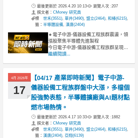
最後更新於
2026.4.20 10:13
瀏覽人次 :
207
撰文者：
CMoney 研究員
標
世禾(3551)
,
單井(3490)
,
盟立(2464)
,
和椿(6215)
,
籤：
半導體設備
,
漢唐(2404)
🔸電子中游-儀器設備工程族群震盪，領
漲股聚焦半導體先進製程
今日電子中游-儀器設備工程族群呈現多
空分歧格局，整體類股指數雖因權值股
繼續閱讀...
致茂重挫近9%而偏弱，但盤面上半導體
設備、無塵室及自動化相關個股卻逆勢
走強。盟立、蔚華科、帆宣、美達科
【04/17 產業即時新聞】電子中游-
4月 2026年
技、建暐等多檔個股攻上漲停或大漲，
主要受惠於市場對半導體先進
17
儀器設備工程族群盤中大漲，多檔個
股強勢表態，半導體擴廠與AI題材點
燃市場熱情。
最後更新於
2026.4.17 10:33
瀏覽人次 :
1882
撰文者：
CMoney 研究員
標
世禾(3551)
,
單井(3490)
,
盟立(2464)
,
和椿(6215)
,
籤：
漢唐(2404)
,
亞翔(6139)