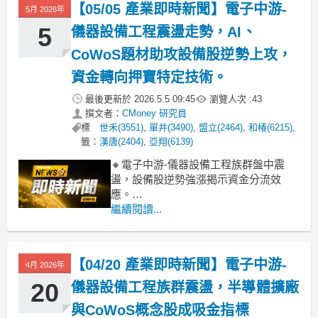
【05/05 產業即時新聞】電子中游-
5月 2026年
漢科、陽程也大漲逾6%。與此同時，權
值股致茂、弘塑則重挫逾6-7%，顯示市
5
儀器設備工程震盪走勢，AI、
場
CoWoS題材助攻設備股逆勢上攻，
資金轉向押寶特定技術。
最後更新於
2026.5.5 09:45
瀏覽人次 :
43
撰文者：
CMoney 研究員
標
世禾(3551)
,
單井(3490)
,
盟立(2464)
,
和椿(6215)
,
籤：
漢唐(2404)
,
亞翔(6139)
🔸電子中游-儀器設備工程族群盤中震
盪，設備股逆勢強漲揭示資金分流效
應。
電子中游-儀器設備工程族群今日盤中呈
繼續閱讀...
現明顯分歧，整體類股雖下挫3.15%，然
而部分個股卻逆勢勁揚。德律、美達科
技、雷科、東捷等股強勢攻上漲停板，
【04/20 產業即時新聞】電子中游-
4月 2026年
漢科、陽程也大漲逾6%。與此同時，權
值股致茂、弘塑則重挫逾6-7%，顯示市
20
儀器設備工程族群震盪，半導體擴廠
場
與CoWoS概念股成吸金指標