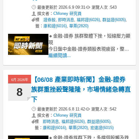
最後更新於
2026.6.9 09:31
瀏覽人次 :
543
撰文者：
CMoney 研究員
標
證券股
,
即時消息
,
福邦證(6026)
,
群益證(6005)
,
籤：
康和證(6016)
,
華票(2820)
🔸金融-證券 族群整體下挫，短線壓力顯
現
今日盤中金融-證券類股表現疲弱，整體
下跌2.37%。尤其多檔中小型證券股面臨
繼續閱讀...
沉重賣壓，康和證、宏遠證、致和證跌
幅皆逾8%，美好證、群益證也走弱。觀
察走勢，這波回檔主要歸因於先前漲多
【06/08 產業即時新聞】金融-證券
6月 2026年
後的獲利了結賣壓，部分投資人選擇在
近期高點出脫持股。值得注意的是，華
8
族群重挫殺聲隆隆，市場情緒急轉直
票
下
最後更新於
2026.6.8 11:42
瀏覽人次 :
542
撰文者：
CMoney 研究員
標
即時消息
,
福邦證(6026)
,
群益證(6005)
,
籤：
康和證(6016)
,
華票(2820)
,
宏遠證(6015)
🔸金融-證券族群下跌，多檔個股觸及跌