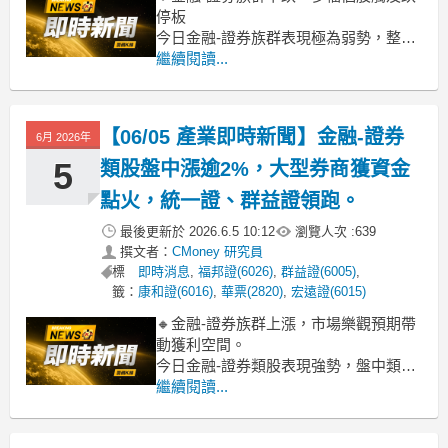
停板
今日金融-證券族群表現極為弱勢，整體
類股跌幅逾8%，堪稱盤面重災區。觀察
繼續閱讀...
個股走勢，包括統一證、美好證、宏遠
證、大展證、致和證、群益證、康和證
等多檔指標股，皆在盤中跌停鎖死，顯
【06/05 產業即時新聞】金融-證券
6月 2026年
示賣壓沉重且全面。這波急跌主因，研
判是近期市場情緒急遽轉弱，加上前波
5
類股盤中漲逾2%，大型券商獲資金
漲多個股
點火，統一證、群益證領跑。
最後更新於
2026.6.5 10:12
瀏覽人次 :
639
撰文者：
CMoney 研究員
標
即時消息
,
福邦證(6026)
,
群益證(6005)
,
籤：
康和證(6016)
,
華票(2820)
,
宏遠證(6015)
🔸金融-證券族群上漲，市場樂觀預期帶
動獲利空間。
今日金融-證券類股表現強勢，盤中類股
漲幅達2.07%，主要由大型券商股如統一
繼續閱讀...
證(4.32%)、群益證(3.53%)領軍走高。
這波漲勢背後，市場普遍預期隨著大盤