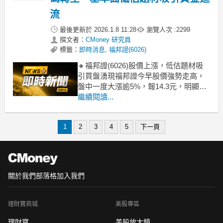
流
最後更新於
2026.1.8 11:28
瀏覽人次 :
2299
撰文者：
CMoney 研究員
標籤：
即時消息
,
福邦證(6026)
🔸福邦證(6026)股價上漲，低估題材吸
引買盤湧現福邦證今早股價強勢走高，
盤中一度大漲逾5%，報14.3元，明顯優
於大盤。主因來自近期法說會釋出正面
繼續閱讀...
訊息，包括2026年現金股利有望配發1元
以上、無負債經營、每股淨值15.3元，
1
2
3
4
5
下一頁
市場認為股價仍有低估空間，加上轉投
資倍利生技創投題材發酵，吸引資金進
場卡
關於我們
部落格
加入我們
理財寶商城
美股專區
理財寶
美股放大鏡