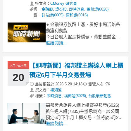
撰文者：
CMoney 研究員
標
金融股
,
證券股
,
即時消息
,
福邦證(6026)
,
籤：
群益證(6005)
,
康和證(6016)
🔸金融證券族群上漲，看好市場活絡帶
動獲利動能
今日台股大盤走勢穩健，帶動整體金融
證券族群盤中表現強勁，類股漲幅高達
繼續閱讀...
4.69%。觀察個股表現，致和證、康和證
漲勢領先，宏遠證、美好證、大展證、
統一證、群益證也紛紛大漲超過5%。這
【即時新聞】福邦證主辦達人網上櫃
5月 2026年
波漲勢主要受惠於市場交易氣氛熱絡，
台股加權指數高檔震盪，預期將推升券
20
預定6月下半月交易登場
最後更新於
2026.5.20 14:18
瀏覽人次 :
76
撰文者：
權知道
標籤：
即時消息
,
福邦證(6026)
,
台股最新動態
福邦證承銷達人網上櫃案福邦證(6026)
擔任達人網(7839)主辦承銷商，該公司
預定6月下半月上櫃交易，並將於5月21
日下午2時30分在台北君悅酒店舉辦上櫃
繼續閱讀...
前業績發表會。達人網平台經營現況達