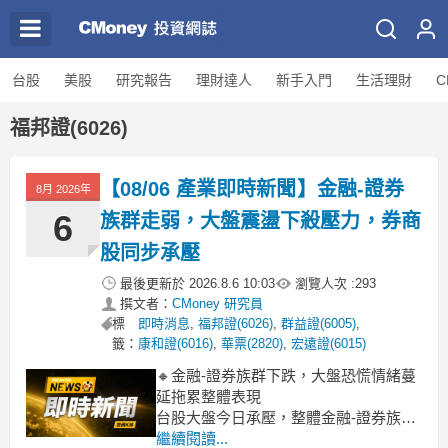
台股
美股
研究報告
理財達人
新手入門
生活理財
C
福邦證(6026)
【08/06 產業即時新聞】金融-證券
8月 2026年
6
族群走弱，大盤震盪下殺壓力，券商
股同步承壓
最後更新於
2026.8.6 10:03
瀏覽人次 :
293
撰文者：
CMoney 研究員
標
即時消息
,
福邦證(6026)
,
群益證(6005)
,
籤：
康和證(6016)
,
華票(2820)
,
宏遠證(6015)
🔸金融-證券族群下跌，大盤恐慌情緒蔓
延拖累整體表現
台股大盤今日承壓，整體金融-證券族群
也難獨善其身，盤中跌幅達到-2.33%，
繼續閱讀...