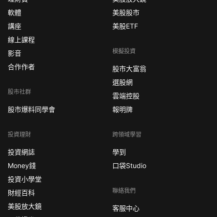
軟體
美股股市
講座
美股ETF
線上課程
模擬投資
影音
合作作者
股市大富翁
選股網
股市社群
雲端控股
股市爆料同學會
報明牌
投資理財
跨領域學習
投資網誌
學到
Money錢
口袋Studio
投資小學堂
聯絡我們
財經百科
美股放大鏡
客服中心