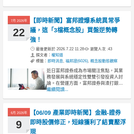
多數成分股呈現下挫走勢，其中致和證
甚至重挫超過7%。觀察今日盤面，並非
有特定利空消息衝擊證券業本身，而是
【即時新聞】富邦證爆系統異常爭
7月 2026年
受到近期全球市場波動、以及美股科技
股賣壓的連動影響。當大盤交
22
議，這「3檔概念股」買盤逆勢轉
強！
最後更新於
2026.7.22 11:28
瀏覽人次 :
43
撰文者：
權知道
標籤：
即時消息
,
福邦證(6026)
,
概念股動態觀察
近日富邦證券成為市場關注焦點，其業
務發展與系統穩定性雙雙引發投資人討
論。在營運方面，富邦證券與渣打銀行
完成首筆同業永續績效連結貸款，展現
繼續閱讀...
推動綠色金融的企圖心。該專案設立了
三項關鍵財務連結指標：營運減碳較
2020年基準年減少35%永續金融評鑑維
【06/09 產業即時新聞】金融-證券
6月 2026年
持在前25%排名綠色金融投資餘額較前
一年度成長4.5%以上
9
即時股價修正，短線獲利了結賣壓浮
現