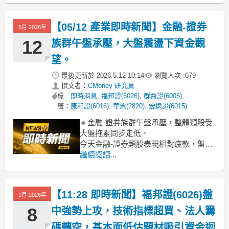
人網以PRO360品牌經營生活服務媒合
平台，累積超過250萬名會員與47萬名專
【05/12 產業即時新聞】金融-證券
5月 2026年
家，服務涵蓋居家修繕、清潔搬家等
12
族群午盤承壓，大盤震盪下資金觀
望。
最後更新於
2026.5.12 10:14
瀏覽人次 :
679
撰文者：
CMoney 研究員
標
即時消息
,
福邦證(6026)
,
群益證(6005)
,
籤：
康和證(6016)
,
華票(2820)
,
宏遠證(6015)
🔸金融-證券族群午盤承壓，整體類股受
大盤拖累同步走低。
今天金融-證券類股表現相對疲軟，盤中
跌幅達到-2.24%，大多數成分股都出現
繼續閱讀...
下挫。觀察盤面，今日台股大盤呈現震
盪整理格局，資金明顯觀望，使得與大
盤熱絡度高度相關的證券期貨類股買氣
【11:28 即時新聞】福邦證(6026)盤
1月 2026年
同步降溫。其中，致和證重挫逾6%，統
一證、大展證、宏遠證等
8
中強勢上攻，技術指標超買、法人籌
碼轉空，基本面低估題材吸引資金迴