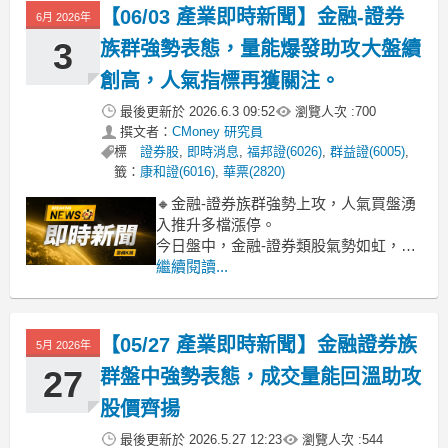
交投熱度升溫，將直接提振券商的經紀
【06/03 產業即時新聞】金融-證券
6月 2026年
手續費收入及自營操作獲利，為其第二
季財報帶來正向展
3
族群強勢表態，量能爆發助攻大盤續
創高，人氣指標再獲關注。
最後更新於
2026.6.3 09:52
瀏覽人次 :
700
撰文者：
CMoney 研究員
標
證券股
,
即時消息
,
福邦證(6026)
,
群益證(6005)
,
籤：
康和證(6016)
,
華票(2820)
🔸金融-證券族群強勢上攻，人氣買盤湧
入推升多檔漲停。
今日盤中，金融-證券類股氣勢如虹，整
體漲幅一舉衝破7%，成為盤面上最耀眼
繼續閱讀...
的焦點。康和證、致和證、大展證、宏
遠證、福邦證等眾多個股直奔漲停，展
現市場資金對此族群的高度信心。此波
【05/27 產業即時新聞】金融證券族
5月 2026年
強勁動能主要歸因於台股大盤在AI題材
帶動下，不僅持續刷新歷史高點
27
群盤中強勢表態，成交量能回溫助攻
股價齊揚
最後更新於
2026.5.27 12:23
瀏覽人次 :
544