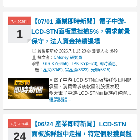
中，指標股TPK-KY大漲近一成，GIS-
KY也穩健上揚超過4%，成為引領族群氣
勢的關鍵。觀察近期市場氛圍，隨著部
【07/01 產業即時新聞】電子中游-
7月 2026年
分消費性電子需求築底回穩，加
1
LCD-STN面板重挫逾5%，需求前景
保守，法人資金持續退場
最後更新於
2026.7.1 13:23
瀏覽人次 :
849
撰文者：
CMoney 研究員
標
GIS-KY(6456)
,
TPK-KY(3673)
,
即時消息
,
籤：
晶采(8049)
,
富晶通(3623)
,
光聯(5315)
🔸電子中游-LCD-STN面板族群今日明顯
承壓，消費需求疲軟壓制股價表現
今天電子中游-LCD-STN面板族群整體走
勢疲軟，類股跌幅達到5.23%，盤中權值
繼續閱讀...
股GIS-KY重挫逾8%，正達、TPK-KY、
凌巨也同步拉回超過5%。市場普遍擔憂
全球消費性電子產品需求不振，加上面
【06/24 產業即時新聞】LCD-STN
6月 2026年
板產業報價壓力仍在，
24
面板族群盤中走揚，特定個股獲買盤