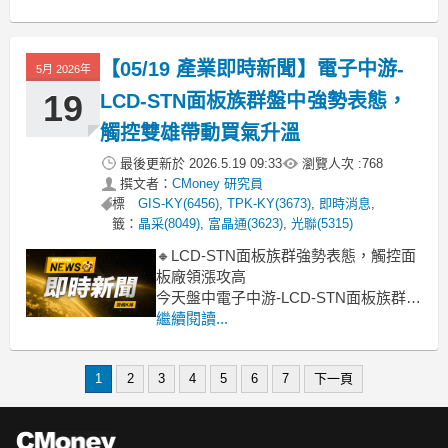
響。尤其盤中看到TPK-KY（宸鴻-KY）
和GIS-KY（業成-KY）等大型權值股跌
幅擴大，分別下跌4.64%及2.79%，直接
【05/19 產業即時新聞】電子中游-
5月 2026年
拖累了整個族群的走勢。
19
LCD-STN面板族群盤中強勢表態，
觸控雙雄帶動買氣升溫
最後更新於
2026.5.19 09:33
瀏覽人次 :
768
撰文者：
CMoney 研究員
標
GIS-KY(6456)
,
TPK-KY(3673)
,
即時消息
,
籤：
晶采(8049)
,
富晶通(3623)
,
光聯(5315)
🔸LCD-STN面板族群強勢表態，觸控面
板廠領漲攻高
今天盤中電子中游-LCD-STN面板族群表
現相當亮眼，類股整體上漲4.76%，顯示
繼續閱讀...
資金明顯回流。其中，TPK-KY(3673)和
安可(3615)雙雙逼近漲停，成為族群領
1
2
3
4
5
6
7
下一頁
頭羊，GIS-KY(6456)也有近5%的漲幅，
富晶通(3623)、凌