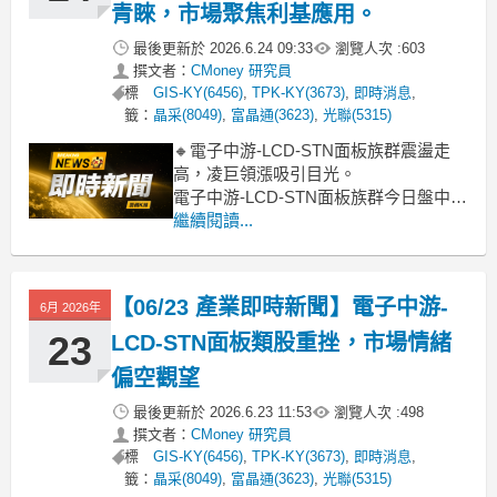
青睞，市場聚焦利基應用。
最後更新於
2026.6.24 09:33
瀏覽人次 :
603
撰文者：
CMoney 研究員
標
GIS-KY(6456)
,
TPK-KY(3673)
,
即時消息
,
籤：
晶采(8049)
,
富晶通(3623)
,
光聯(5315)
🔸電子中游-LCD-STN面板族群震盪走
高，凌巨領漲吸引目光。
電子中游-LCD-STN面板族群今日盤中表
現活絡，類股上漲2.21%。凌巨(3004)以
繼續閱讀...
近8%漲幅領軍，安可(3615)、正達
(3149)亦有不錯表現，吸引買盤。研判
主因可能為部分廠商成功切入高毛利利
【06/23 產業即時新聞】電子中游-
6月 2026年
基市場，如工控、車載顯示，或
23
LCD-STN面板類股重挫，市場情緒
偏空觀望
最後更新於
2026.6.23 11:53
瀏覽人次 :
498
撰文者：
CMoney 研究員
標
GIS-KY(6456)
,
TPK-KY(3673)
,
即時消息
,
籤：
晶采(8049)
,
富晶通(3623)
,
光聯(5315)