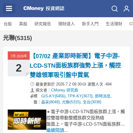
台股
美股
研究報告
理財達人
新手入門
生活理財
C
光聯(5315)
【07/02 產業即時新聞】電子中游-
7月 2026年
2
LCD-STN面板族群強勢上漲，觸控
雙雄領軍吸引盤中買氣
最後更新於
2026.7.2 09:30
瀏覽人次 :
494
撰文者：
CMoney 研究員
標
GIS-KY(6456)
,
TPK-KY(3673)
,
即時消息
,
籤：
晶采(8049)
,
光聯(5315)
,
全台(3038)
🔸電子中游-LCD-STN面板族群上漲，觸
控雙雄帶動整體族群交投熱絡
盤面上，電子中游-LCD-STN面板族群今
日表現亮眼，整體類股勁揚3.89%。其
繼續閱讀...