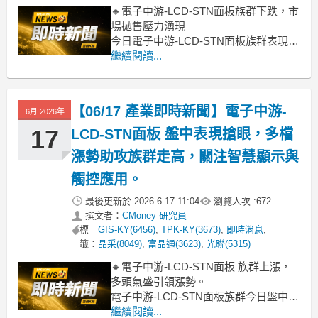
🔸電子中游-LCD-STN面板族群下跌，市
場拋售壓力湧現
今日電子中游-LCD-STN面板族群表現疲
弱，整體類股重挫5.53%，顯示市場對此
繼續閱讀...
領域的信心不足。盤中多數個股皆呈現
跌勢，如正達、安可、TPK-KY等跌幅都
超過5%，市場普遍認為面板產業景氣復
【06/17 產業即時新聞】電子中游-
6月 2026年
甦步調仍不明朗，加上整體大盤震盪，
引發一波
17
LCD-STN面板 盤中表現搶眼，多檔
漲勢助攻族群走高，關注智慧顯示與
觸控應用。
最後更新於
2026.6.17 11:04
瀏覽人次 :
672
撰文者：
CMoney 研究員
標
GIS-KY(6456)
,
TPK-KY(3673)
,
即時消息
,
籤：
晶采(8049)
,
富晶通(3623)
,
光聯(5315)
🔸電子中游-LCD-STN面板 族群上漲，
多頭氣盛引領漲勢。
電子中游-LCD-STN面板族群今日盤中表
現強勁，類股漲幅高達5.73%，領先大
繼續閱讀...