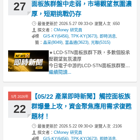
產業經
27
面板族群盤中走弱，市場觀望氛圍濃
厚，短期挑戰仍存
最後更新於
2026.5.27 09:33
瀏覽人次 :
650
撰文者：
CMoney 研究員
標
GIS-KY(6456)
,
TPK-KY(3673)
,
即時消息
,
籤：
晶采(8049)
,
富晶通(3623)
,
光聯(5315)
🔸LCD-STN面板族群下跌，多數個股承
壓觀望氣氛濃厚
今日電子中游的LCD-STN面板族群整體
呈現疲軟態勢，類股指數下挫2.24%。儘
繼續閱讀...
管華凌(2.78%)、洋華(0.51%)、全台
(0.21%)等少數個股逆勢小幅上漲，盤面
上卻有多檔指標股跌幅顯著，例如安可
【05/22 產業即時新聞】觸控面板族
5月 2026年
(-4.41%)、正達(-3.38
22
群爆量上攻，資金聚焦應用需求復甦
題材！
最後更新於
2026.5.22 09:30
瀏覽人次 :
2106
撰文者：
CMoney 研究員
標
GIS-KY(6456)
,
TPK-KY(3673)
,
即時消息
,