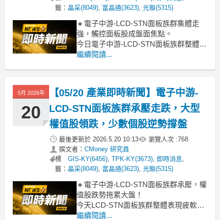
籤：
晶采(8049)
,
富晶通(3623)
,
光聯(5315)
🔸電子中游-LCD-STN面板族群集體走
強，觸控面板股成盤面焦點。
今日電子中游-LCD-STN面板族群整體漲
幅達6.69%，表現相當強勢。盤中觀察，
繼續閱讀...
漲勢主要集中在與觸控面板相關的個
股，其中TPK-KY、安可、GIS-KY等指
標股紛紛強勢漲停或逼近漲停，成為類
【05/20 產業即時新聞】電子中游-
5月 2026年
股向上拉抬的關鍵動能。市場買盤推
20
LCD-STN面板族群承壓走跌，大型
權值股領跌，少數個股逆勢撐盤
最後更新於
2026.5.20 10:13
瀏覽人次 :
768
撰文者：
CMoney 研究員
標
GIS-KY(6456)
,
TPK-KY(3673)
,
即時消息
,
籤：
晶采(8049)
,
富晶通(3623)
,
光聯(5315)
🔸電子中游-LCD-STN面板族群承壓，權
值股跌勢拖累大盤！
今天LCD-STN面板族群整體表現疲軟，
類股跌幅達2.40%，明顯受到市場賣壓影
繼續閱讀...