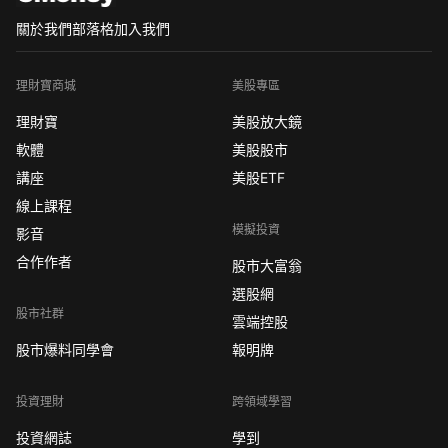
關於我們
部落格
加入我們
理財寶商城
美股專區
理財寶
美股放大鏡
軟體
美股股市
講座
美股ETF
線上課程
模擬投資
影音
合作作者
股市大富翁
選股網
股市社群
雲端控股
股市爆料同學會
報明牌
投資理財
跨領域學習
投資網誌
學到