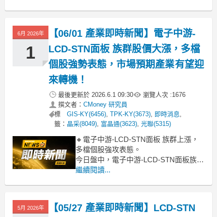
盤。觀察其中，TPK-KY直接攻上
9.90%，正達、GIS-KY、安可也都有6%
以上的漲幅，顯見市場買盤聚焦於部分
【06/01 產業即時新聞】電子中游-
6月 2026年
指標股。儘管盤面未見直接的產業利多
消
1
LCD-STN面板 族群股價大漲，多檔
個股強勢表態，市場預期產業有望迎
來轉機！
最後更新於
2026.6.1 09:30
瀏覽人次 :
1676
撰文者：
CMoney 研究員
標
GIS-KY(6456)
,
TPK-KY(3673)
,
即時消息
,
籤：
晶采(8049)
,
富晶通(3623)
,
光聯(5315)
🔸電子中游-LCD-STN面板 族群上漲，
多檔個股強攻表態。
今日盤中，電子中游-LCD-STN面板族群
表現強勁，整體類股漲幅高達6.91%，盤
繼續閱讀...
中多檔個股強攻表態。其中，正達、凌
巨、TPK-KY等權值股與人氣指標股漲幅
逼近或觸及漲停，成為領漲主力，帶動
【05/27 產業即時新聞】LCD-STN
5月 2026年
買氣。這波漲勢主要受惠於市場對面板