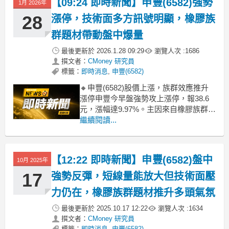
【09:24 即時新聞】申豐(6582)強勢
1月 2026年
流具醫療手套題材的NBR（丁腈橡膠）
概念股，顯示特定題材對股價具強勁
28
漲停，技術面多方訊號明顯，橡膠族
群題材帶動盤中爆量
最後更新於
2026.1.28 09:29
瀏覽人次 :
1686
撰文者：
CMoney 研究員
標籤：
即時消息
,
申豐(6582)
🔸申豐(6582)股價上漲，族群效應推升
漲停申豐今早盤強勢攻上漲停，報38.6
元，漲幅達9.97%。主因來自橡膠族群正
新(2105)領漲，族群資金明顯迴流，帶
繼續閱讀...
動申豐同步爆量上攻。雖然近期月營收
年減幅度大，基本面壓力仍在，但今日
盤面資金明顯聚焦族群輪動，短線題材
【12:22 即時新聞】申豐(6582)盤中
10月 2025年
凌駕基本面。🔸技術面多頭排列，籌碼
面
17
強勢反彈，短線量能放大但技術面壓
力仍在，橡膠族群題材推升多頭氣氛
最後更新於
2025.10.17 12:22
瀏覽人次 :
1634
撰文者：
CMoney 研究員
標籤：
即時消息
,
申豐(6582)