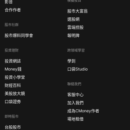
模擬投資
影音
合作作者
股市大富翁
選股網
股市社群
雲端控股
股市爆料同學會
報明牌
投資理財
跨領域學習
投資網誌
學到
Money錢
口袋Studio
投資小學堂
聯絡我們
財經百科
美股放大鏡
客服中心
口袋證券
加入我們
成為CMoney作者
即時股市
場地租借
台股股市