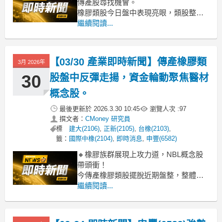
傳產股尋找機會。
橡膠類股今日盤中表現亮眼，類股整體
上漲2.05%。其中，南帝大漲逾6%，申
繼續閱讀...
豐、國際中橡、台橡也都有3%以上的漲
幅，成為盤面焦點。在電子權值股高檔
震盪之際，部分市場資金似乎開始轉向
【03/30 產業即時新聞】傳產橡膠類
3月 2026年
相對低基期的傳產股，尋求評價回升空
間，尤其部分個股受惠於特定
30
股盤中反彈走揚，資金輪動聚焦醫材
概念股。
最後更新於
2026.3.30 10:45
瀏覽人次 :
97
撰文者：
CMoney 研究員
標
建大(2106)
,
正新(2105)
,
台橡(2103)
,
籤：
國際中橡(2104)
,
即時消息
,
申豐(6582)
🔸橡膠族群展現上攻力道，NBL概念股
帶頭衝！
今傳產橡膠類股擺脫近期盤整，整體逆
勢上漲2.11%，其中南帝飆漲逾6%、申
繼續閱讀...
豐也跟進大漲逾5%，漲幅居族群之冠。
這波攻勢主要受前期股價跌深後，逢低
買盤回補所帶動，尤其市場資金明顯回