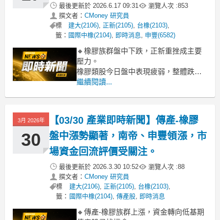
最後更新於
2026.6.17 09:31
瀏覽人次 :
853
撰文者：
CMoney 研究員
標
建大(2106)
,
正新(2105)
,
台橡(2103)
,
籤：
國際中橡(2104)
,
即時消息
,
申豐(6582)
🔸橡膠族群盤中下跌，正新重挫成主要
壓力。
橡膠類股今日盤中表現疲弱，整體跌幅
高達4.20%。盤中觀察，指標股正新
繼續閱讀...
(2105)重挫逾7%，明顯成為類股指數下
探的主因，其疲軟表現也連帶影響其他
個股如南港(2101)、建大(2106)等。市場
【03/30 產業即時新聞】傳產-橡膠
3月 2026年
對於輪胎產業庫存去化緩慢、國際需求
復甦力道不足的擔憂，持
30
盤中漲勢顯著，南帝、申豐領漲，市
場資金回流評價受關注。
最後更新於
2026.3.30 10:52
瀏覽人次 :
88
撰文者：
CMoney 研究員
標
建大(2106)
,
正新(2105)
,
台橡(2103)
,
籤：
國際中橡(2104)
,
傳產股
,
即時消息
🔸傳產-橡膠族群上漲，資金轉向低基期