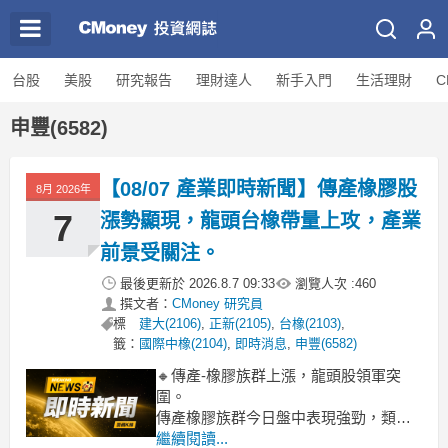
台股
美股
研究報告
理財達人
新手入門
生活理財
C
申豐(6582)
【08/07 產業即時新聞】傳產橡膠股
8月 2026年
7
漲勢顯現，龍頭台橡帶量上攻，產業
前景受關注。
最後更新於
2026.8.7 09:33
瀏覽人次 :
460
撰文者：
CMoney 研究員
標
建大(2106)
,
正新(2105)
,
台橡(2103)
,
籤：
國際中橡(2104)
,
即時消息
,
申豐(6582)
🔸傳產-橡膠族群上漲，龍頭股領軍突
圍。
傳產橡膠族群今日盤中表現強勁，類股
漲幅逼近3%，其中合成橡膠龍頭台橡
繼續閱讀...