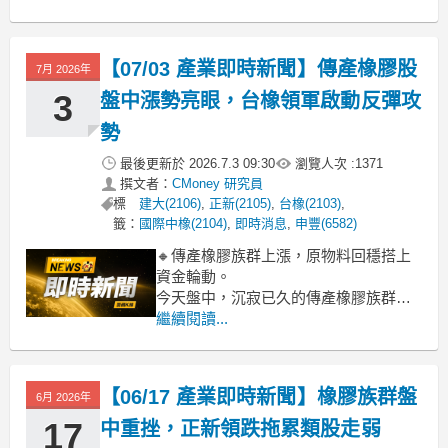
(2103)更是一馬當先，股價帶量直逼漲
停板，同步拉抬南帝(2108)、南港(2101)
等指標股跟漲。這波漲勢主要受惠於近
【07/03 產業即時新聞】傳產橡膠股
7月 2026年
期國際原油及相關石化原料價格出現止
跌回穩跡象，市場預期產業鏈的
3
盤中漲勢亮眼，台橡領軍啟動反彈攻
勢
最後更新於
2026.7.3 09:30
瀏覽人次 :
1371
撰文者：
CMoney 研究員
標
建大(2106)
,
正新(2105)
,
台橡(2103)
,
籤：
國際中橡(2104)
,
即時消息
,
申豐(6582)
🔸傳產橡膠族群上漲，原物料回穩搭上
資金輪動。
今天盤中，沉寂已久的傳產橡膠族群突
然放量走高，類股整體漲幅衝破3.8%，
繼續閱讀...
龍頭股台橡更是大漲近一成，國際中
橡、正新、南港等也跟著表態。這波資
金明顯轉進，市場主要解讀為國際原物
【06/17 產業即時新聞】橡膠族群盤
6月 2026年
料價格，尤其是合成橡膠相關原料近期
築底回穩，加上市場對下半年全球經濟
17
中重挫，正新領跌拖累類股走弱
景氣緩