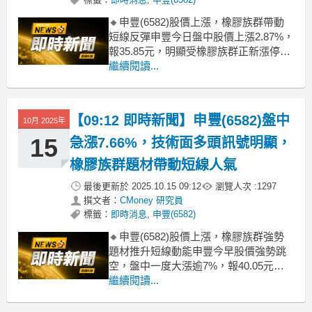
🔸申豐(6582)股價上漲，橡膠族群帶動
短線反彈申豐今日盤中股價上漲2.87%，
報35.85元，明顯受橡膠族群正新漲停激
勵，族群氣氛偏多。雖然申豐近期營收
繼續閱讀...
表現疲弱，9月月營收創歷史新低，年減
逾八成，但今日多頭仍受族群輪動與短
線資金推升。法人籌碼面則呈現分歧，
【09:12 即時新聞】申豐(6582)盤中
10月 2025年
外資昨日小幅買超，主力籌碼則偏空，
顯示短
15
急漲7.66%，技術面多頭訊號明顯，
橡膠族群題材帶動短線人氣
最後更新於
2025.10.15 09:12
瀏覽人次 :
1297
撰文者：
CMoney 研究員
標籤：
即時消息
,
申豐(6582)
🔸申豐(6582)股價上漲，橡膠族群強勢
題材推升短線動能申豐今早股價強勢跳
空，盤中一度大漲逾7%，報40.05元，
明顯領漲橡膠族群。主因來自正新
繼續閱讀...
(2105)亮燈漲停，族群人氣爆棚，帶動
申豐、國際中橡等同步走高。雖然申豐