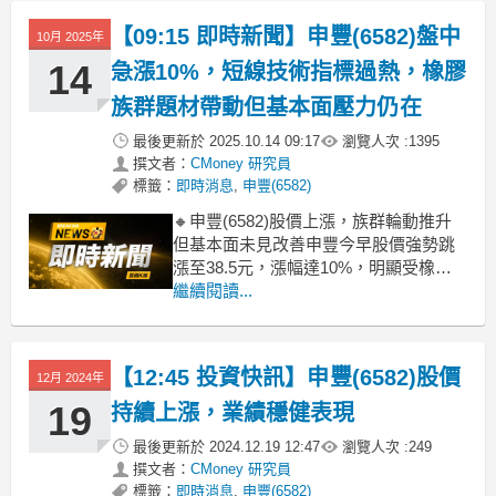
近期月營收持續創低，年減幅度高達八
【09:15 即時新聞】申豐(6582)盤中
10月 2025年
成，基本面壓力仍在，但族群輪動與短
線資金追捧成
14
急漲10%，短線技術指標過熱，橡膠
族群題材帶動但基本面壓力仍在
最後更新於
2025.10.14 09:17
瀏覽人次 :
1395
撰文者：
CMoney 研究員
標籤：
即時消息
,
申豐(6582)
🔸申豐(6582)股價上漲，族群輪動推升
但基本面未見改善申豐今早股價強勢跳
漲至38.5元，漲幅達10%，明顯受橡膠
族群輪動效應帶動。正新攻漲停、族群
繼續閱讀...
人氣迴流，短線資金追捧申豐，儘管公
司近月營收連續創低、年減逾八成，基
本面壓力未解。法人籌碼面外資昨日仍
【12:45 投資快訊】申豐(6582)股價
12月 2024年
賣超，主力短線回補但未見明顯長線買
盤，今日漲勢以
19
持續上漲，業績穩健表現
最後更新於
2024.12.19 12:47
瀏覽人次 :
249
撰文者：
CMoney 研究員
標籤：
即時消息
,
申豐(6582)