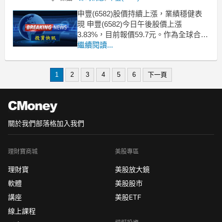
申豐(6582)股價持續上漲，業績穩健表
現 申豐(6582)今日午後股價上漲
3.83%，目前報價59.7元。作為全球合成
乳膠的領導供應商，申豐不僅為醫材提
繼續閱讀...
供穩定的合成乳膠原料，還供應加工用
接著劑以及其他產品。根據券商報告指
1
2
3
4
5
6
下一頁
出，申豐的營運狀況穩健，受惠於全球
醫療需求增長，預計未來業績將持續成
長。近
關於我們
部落格
加入我們
理財寶商城
美股專區
理財寶
美股放大鏡
軟體
美股股市
講座
美股ETF
線上課程