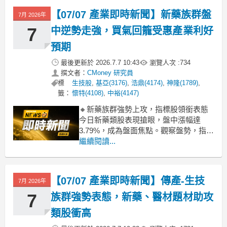
類股表現。這波修正主要反映市場資金
【07/07 產業即時新聞】新藥族群盤
7月 2026年
的獲利了結壓力，部分先前漲多的個股
面臨出場賣壓，加上近期缺乏強勁的產
7
中逆勢走強，買氣回籠受惠產業利好
預期
最後更新於
2026.7.7 10:43
瀏覽人次 :
734
撰文者：
CMoney 研究員
標
生技股
,
基亞(3176)
,
浩鼎(4174)
,
神隆(1789)
,
籤：
懷特(4108)
,
中裕(4147)
🔸新藥族群強勢上攻，指標股領銜表態
今日新藥類股表現搶眼，盤中漲幅達
3.79%，成為盤面焦點。觀察盤勢，指標
股藥華藥與基亞率先發動攻勢，漲幅分
繼續閱讀...
別達到5.19%及4.99%，成功帶動整體族
群人氣。此波漲勢主要來自於市場資金
對新藥研發進度的正面預期，加上部分
【07/07 產業即時新聞】傳產-生技
7月 2026年
個股可能傳出營運或臨床利多，吸引買
盤積
7
族群強勢表態，新藥、醫材題材助攻
類股衝高