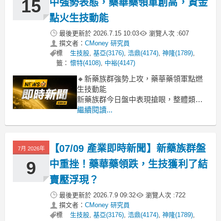
15
中強勢表態，藥華藥領軍創高，資金
個股表現分歧，盤面資金
點火生技動能
最後更新於
2026.7.15 10:03
瀏覽人次 :
607
撰文者：
CMoney 研究員
標
生技股
,
基亞(3176)
,
浩鼎(4174)
,
神隆(1789)
,
籤：
懷特(4108)
,
中裕(4147)
🔸新藥族群強勢上攻，藥華藥領軍點燃
生技動能
新藥族群今日盤中表現搶眼，整體類股
大漲超過7%，成為多頭資金追逐的焦
繼續閱讀...
點。其中，指標股藥華藥(6446)一開盤
即勢如破竹，直奔漲停，為整個新藥族
群注入強心針。這波漲勢主要受惠於藥
【07/09 產業即時新聞】新藥族群盤
7月 2026年
華藥明星產品Ropeginterferon alfa-2b在
美國市場銷售
9
中重挫！藥華藥領跌，生技獲利了結
賣壓浮現？
最後更新於
2026.7.9 09:32
瀏覽人次 :
722
撰文者：
CMoney 研究員
標
生技股
,
基亞(3176)
,
浩鼎(4174)
,
神隆(1789)
,