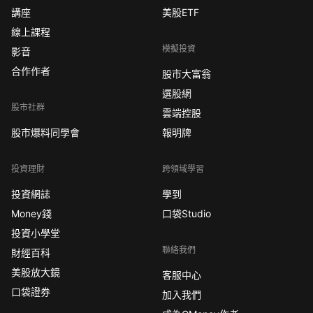
講座
美股ETF
線上課程
模擬投資
影音
合作作者
股市大富翁
選股網
股市社群
雲端控股
股市爆料同學會
報明牌
投資理財
跨領域學習
投資網誌
學到
Money錢
口袋Studio
投資小學堂
聯絡我們
財經百科
美股放大鏡
客服中心
口袋證券
加入我們