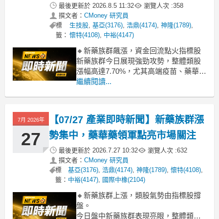
最後更新於
2026.8.5 11:32
瀏覽人次 :
358
撰文者：
CMoney 研究員
標
生技股
,
基亞(3176)
,
浩鼎(4174)
,
神隆(1789)
,
籤：
懷特(4108)
,
中裕(4147)
🔸新藥族群飆漲，資金回流點火指標股
新藥族群今日展現強勁攻勢，整體類股
漲幅高達7.70%，尤其高端疫苗、藥華藥
雙雙領漲直逼漲停，基亞也跟漲超過
繼續閱讀...
6%，表現亮眼。這波漲勢主要受資金重
新青睞生技類股所帶動，市場對部分個
股的研發進度與未來營運展望出現樂觀
【07/27 產業即時新聞】新藥族群漲
7月 2026年
預期，帶動買盤湧入，也讓盤面氣氛相
對活絡。
27
勢集中，藥華藥領軍點亮市場關注
最後更新於
2026.7.27 10:32
瀏覽人次 :
632
撰文者：
CMoney 研究員
標
基亞(3176)
,
浩鼎(4174)
,
神隆(1789)
,
懷特(4108)
,
籤：
中裕(4147)
,
國際中橡(2104)
🔸新藥族群上漲，類股氣勢由指標股撐
盤。
今日盤中新藥族群表現亮眼，整體類股