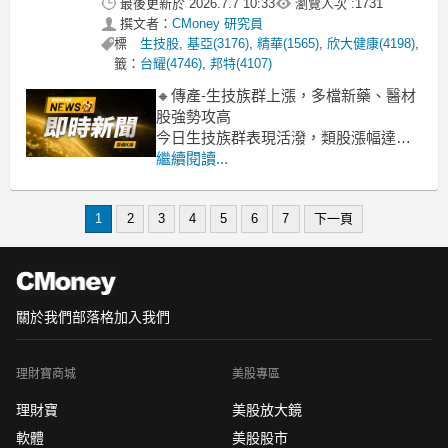
最後更新於
2026.7.7 10:33
瀏覽人次 :
1731
撰文者：
CMoney 研究員
標
生技股
,
基亞(3176)
,
精華(1565)
,
欣大健康(4198)
,
籤：
台耀(4746)
,
邦特(4107)
🔸傳產-生技族群上漲，多檔新藥、醫材
股強勢攻高
今日生技族群表現活潑，類股漲幅達
2.54%，盤面湧現多檔強勢股。其中，康
繼續閱讀...
霈、禾榮科、金穎生技、漢康-KY創、長
聖等個股早盤即鎖漲停或接近漲停，顯
1
2
3
4
5
6
7
下一頁
示市場對具備新藥研發進度或特色醫材
題材的個股買盤積極，帶動整體類股人
氣回籠。藥華藥、美時、晶碩等指標
關於我們
部落格
加入我們
理財寶商城
美股專區
理財寶
美股放大鏡
軟體
美股股市