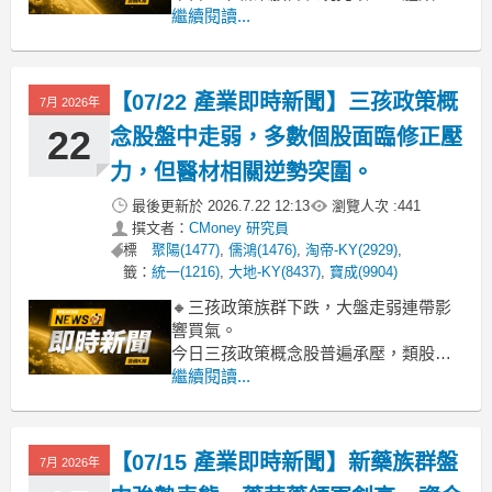
漲幅達2.83%，主要受到權值股藥華藥與
繼續閱讀...
高端疫苗強勢上攻帶動。觀察個股走
勢，藥華藥上漲逾3%，高端疫苗也攻高
逾2%，顯示市場資金對具備實質營運或
【07/22 產業即時新聞】三孩政策概
7月 2026年
特定題材的指標股追價意願積極，為新
藥板塊注入動能。
22
念股盤中走弱，多數個股面臨修正壓
🔸個股表現分歧
力，但醫材相關逆勢突圍。
最後更新於
2026.7.22 12:13
瀏覽人次 :
441
撰文者：
CMoney 研究員
標
聚陽(1477)
,
儒鴻(1476)
,
淘帝-KY(2929)
,
籤：
統一(1216)
,
大地-KY(8437)
,
寶成(9904)
🔸三孩政策族群下跌，大盤走弱連帶影
響買氣。
今日三孩政策概念股普遍承壓，類股指
數盤中下跌逾3.17%。主要受大盤觀望氣
繼續閱讀...
氛及部分個股獲利了結影響，尤其權值
股統一(1216)重挫近4.65%，對族群買氣
拖累顯著。
【07/15 產業即時新聞】新藥族群盤
7月 2026年
🔸醫療生技概念逆勢走強，部分傳產消
費股受挫。