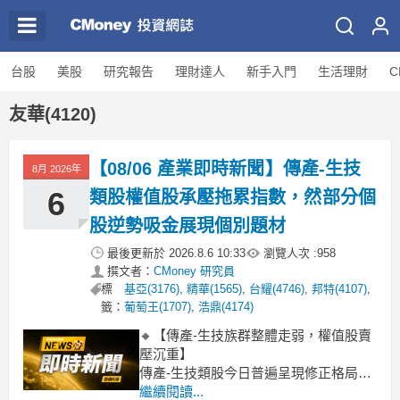
台股
美股
研究報告
理財達人
新手入門
生活理財
C
友華(4120)
【08/06 產業即時新聞】傳產-生技
8月 2026年
6
類股權值股承壓拖累指數，然部分個
股逆勢吸金展現個別題材
最後更新於
2026.8.6 10:33
瀏覽人次 :
958
撰文者：
CMoney 研究員
標
基亞(3176)
,
精華(1565)
,
台耀(4746)
,
邦特(4107)
,
籤：
葡萄王(1707)
,
浩鼎(4174)
🔸【傳產-生技族群整體走弱，權值股賣
壓沉重】
傳產-生技類股今日普遍呈現修正格局，
整體類股指數下挫2.44%，跌勢相對明
繼續閱讀...