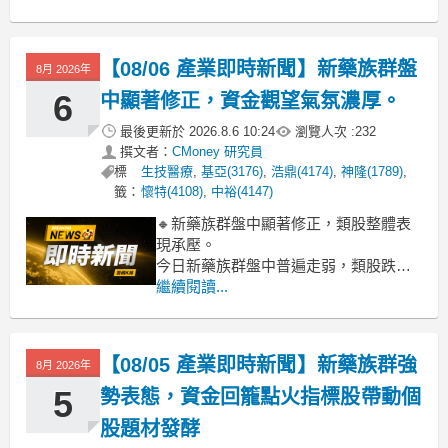
顯。盤中觀察，高價股與權值指標如新
藥股藥華藥 (-5.99%)、神隆 (-4.90%)，
以及醫美通路股馬光-KY (-6.17%) 等多
【08/06 產業即時新聞】新藥族群盤
8月 2026年
檔個股面臨較大賣壓，跌幅擴大。這反
映
6
中顯著修正，資金觀望氣氛濃厚。
最後更新於
2026.8.6 10:24
瀏覽人次 :
232
撰文者：
CMoney 研究員
標
生技醫療
,
基亞(3176)
,
浩鼎(4174)
,
神隆(1789)
,
籤：
懷特(4108)
,
中裕(4147)
🔸新藥族群盤中顯著修正，類股整體表
現承壓。
今日新藥族群盤中普遍走弱，類股跌幅
達3.20%。觀察個股表現，藥華藥、神隆
繼續閱讀...
等跌勢較深，拖累整體族群氣勢。盤面
上，資金有明顯轉出或觀望態勢，部分
個股近期缺乏新催化劑，加上市場風險
【08/05 產業即時新聞】新藥族群強
8月 2026年
情緒升高，導致獲利了結賣壓浮現。僅
友華、佰研等少數個股守住漲勢，未能
5
勢表態，資金回籠點火指標股帶動個
有效
股題材發酵