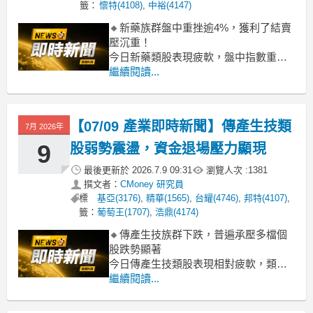
籤：
懷特(4108)
,
中裕(4147)
🔸新藥族群盤中重挫逾4%，獲利了結賣
壓沉重！
今日新藥類股表現疲軟，盤中指數重挫
4.11%，顯示族群整體賣壓偏重。觀察盤
繼續閱讀...
面，指標股藥華藥首當其衝，跌幅一度
擴大至5.07%，為族群下跌主因之一。其
餘如合一、中天、北極星藥業-KY等也普
【07/09 產業即時新聞】傳產生技類
7月 2026年
遍出現3%以上跌幅，顯示市場資金對生
技類股態度轉趨保守，短線
9
股弱勢震盪，資金退場壓力顯現
最後更新於
2026.7.9 09:31
瀏覽人次 :
1381
撰文者：
CMoney 研究員
標
基亞(3176)
,
精華(1565)
,
台耀(4746)
,
邦特(4107)
,
籤：
葡萄王(1707)
,
浩鼎(4174)
🔸傳產生技族群下跌，普遍承壓多檔個
股跌勢顯著
今日傳產生技類股表現相對疲軟，類股
指數下挫2.17%，整體氛圍偏空。盤面
繼續閱讀...
上，包括漢達、共信-KY、金穎生技、泰
宗及藥華藥等多檔個股跌幅擴大，拖累