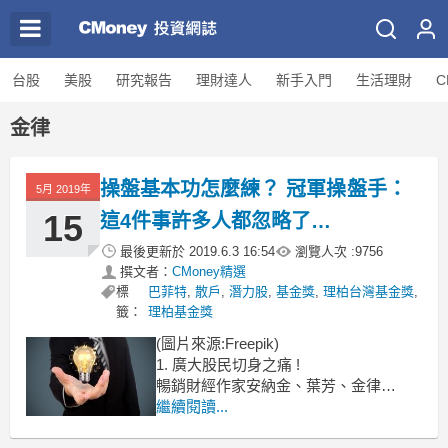
台股
美股
研究報告
理財達人
新手入門
生活理財
C
金律
操盤基本功怎麼練？ 冠軍操盤手：
5月 2019年
15
這4件事許多人都忽略了…
最後更新於
2019.6.3 16:54
瀏覽人次 :
9756
撰文者：
CMoney精選
標
巴菲特
,
散戶
,
潛力股
,
基金獎
,
理柏台灣基金獎
,
籤：
理柏基金獎
(圖片來源:Freepik)
1. 廣大股民切身之痛 !
暢銷財經作家安納金、葉芳、金律
共同出版的股市教戰巨作「散戶的50道
繼續閱讀...
難題」