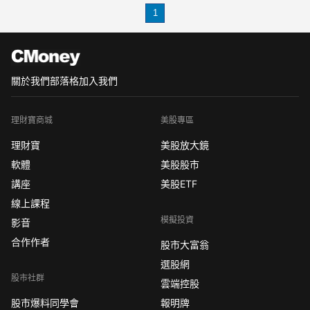
道出了成千上萬散戶的心聲 :
1
關於我們
部落格
加入我們
理財寶商城
美股專區
理財寶
美股放大鏡
軟體
美股股市
講座
美股ETF
線上課程
模擬投資
影音
合作作者
股市大富翁
選股網
股市社群
雲端控股
股市爆料同學會
報明牌