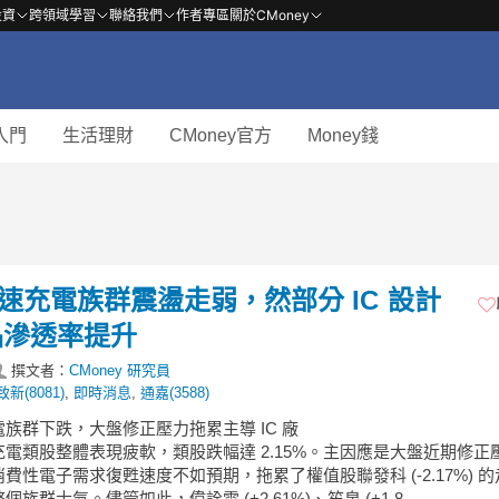
投資
跨領域學習
聯絡我們
作者專區
關於CMoney
入門
生活理財
CMoney官方
Money錢
快速充電族群震盪走弱，然部分 IC 設計
品滲透率提升
撰文者：
CMoney 研究員
致新(8081)
,
即時消息
,
通嘉(3588)
電族群下跌，大盤修正壓力拖累主導 IC 廠
電類股整體表現疲軟，類股跌幅達 2.15%。主因應是大盤近期修正
費性電子需求復甦速度不如預期，拖累了權值股聯發科 (-2.17%) 
個族群士氣。儘管如此，偉詮電 (+2.61%)、笙泉 (+1.8