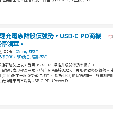
.
快速充電族群股價強勢，USB-C PD商機
漲停領軍。
撰文者：
CMoney 研究員
致新(8081)
,
即時消息
,
通嘉(3588)
電族群強勢上攻，受惠USB-C PD規格升級與滲透率提升。
充電類股表現極為亮眼，整體漲幅高達9.92%，展現強勁多頭氣勢。
(2454)盤中一度強勢鎖住漲停，盛群(6202)也勁揚逾6%，多檔相關
要動能來自市場對USB-C PD（Power D
.