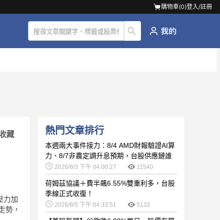
購物車(
0
)
登入/註冊
熱門文章排行
收藏
本週兩大事件接力：8/4 AMD財報驗證AI算
力、8/7非農定調升息預期，台股供應鏈誰
卡位最佳？
2026/8/3 下午 04:00:27
11540
荷姆茲協議＋費半飆6.55%雙重利多，台股
季線正式收復！
壓力加
2026/8/5 下午 04:33:51
5132
的走勢，