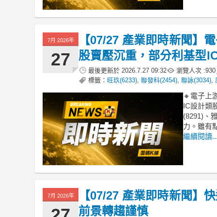
【07/27 產業即時新聞】
7月 2026年
股賣壓沉重，部分利基型I
27
最後更新於
2026.7.27 09:32
瀏覽人次 :
930
標籤：
旺玖(6233)
,
聯發科(2454)
,
聯詠(3034)
,
🔸電子上
IC設計類
(8291
力。雖有點晶
繼續閱讀..
【07/27 產業即時新聞
7月 2026年
前景轉趨謹慎
27