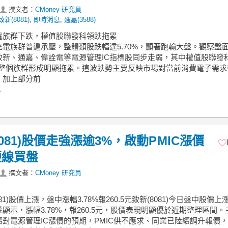
撰文者：
CMoney 研究員
致新(8081)
,
即時消息
,
通嘉(3588)
充電族群下跌，權值股聯發科領跌拖累
充電族群普遍承壓，整體類股跌幅達5.70%，顯著跑輸大盤。觀察盤
致新、通嘉、偉詮電等電源管理IC指標股同步走弱，其中權值股聯發
對整個族群形成明顯拖累。這波跌勢主要反映市場對當前消費電子需求
，加上部分前
.
8081)股價走強漲逾3%，啟動PMIC漲價
短線買盤
撰文者：
CMoney 研究員
081)股價上漲，盤中漲幅3.78%報260.5元致新(8081)今日盤中股價上
顯示，漲幅3.78%，報260.5元，股價表現明顯優於近期整理區間。
續對電源管理IC漲價的預期，PMIC供不應求、同業已陸續調升報價