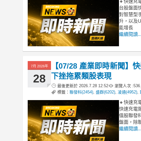
🔸快速
台股盤面
對智慧型
升，以及U
能增長
繼續閱讀..
【07/28 產業即時新聞
7月 2026年
下挫拖累類股表現
28
最後更新於
2026.7.28 12:52
瀏覽人次 :
536
標籤：
聯發科(2454)
,
盛群(6202)
,
凌通(4952)
,
🔸快速
快速充電類
值股聯發科
盤面，除聯
繼續閱讀..