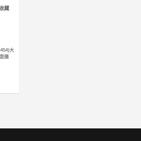
收藏
54)大
面擴