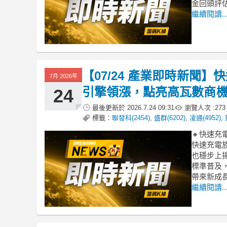
金回頭評
繼續閱讀..
【07/24 產業即時新聞
7月 2026年
引擎領漲，點亮高瓦數商
24
最後更新於
2026.7.24 09:31
瀏覽人次 :
273
標籤：
聯發科(2454)
,
盛群(6202)
,
凌通(4952)
,
🔸快速
快速充電
也穩步上揚
標準普及
帶來新成
繼續閱讀..