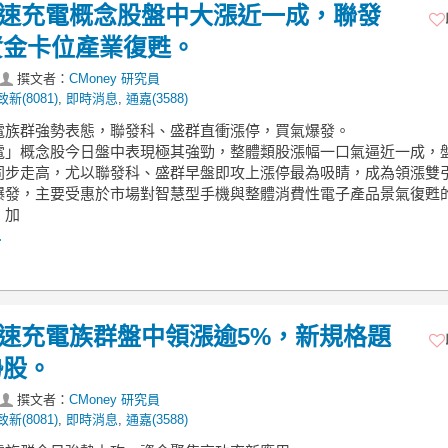
】快速充電概念股盤中大漲近一成，聯發
資金卡位產業復甦。
撰文者：
CMoney 研究員
致新(8081)
,
即時消息
,
通嘉(3588)
充電族群強勢表態，聯發科、盛群直衝漲停，買氣爆發。
電」概念股今日盤中表現極其強勁，整體類股漲幅一口氣逼近一成，
同步走高，尤以聯發科、盛群早盤即攻上漲停最為吸睛，成為領漲雙
爆發，主要受惠於市場對智慧型手機與整體消費性電子產品景氣復甦
，加
.
】快速充電族群盤中領漲逾5%，新規格題
勢股。
撰文者：
CMoney 研究員
致新(8081)
,
即時消息
,
通嘉(3588)