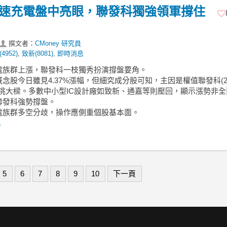
】快速充電盤中亮眼，聯發科獨強領軍撐住
撰文者：
CMoney 研究員
4952)
,
致新(8081)
,
即時消息
充電族群上漲，聯發科一枝獨秀扮演撐盤要角。
念股今日雖見4.37%漲幅，但細究成分股可知，主因是權值聯發科(24
獨挑大樑。多數中小型IC設計廠如致新、通嘉等則壓回，顯示漲勢非全
聯發科強勢撐盤。
充電族群多空分歧，操作應側重個股基本面。
.
5
6
7
8
9
10
下一頁