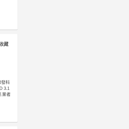
收藏
聯發科
3.1
片業者