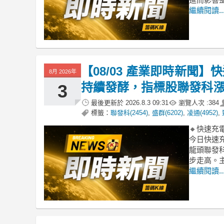
繼續閱讀..
【08/03 產業即時新聞】
8月 2026年
持續發酵，指標股聯發科
3
最後更新於
2026.8.3 09:31
瀏覽人次 :
384
標籤：
聯發科(2454)
,
盛群(6202)
,
凌通(4952)
,
🔸快速充
今日快速
龍頭聯發科
步走高。主
繼續閱讀..