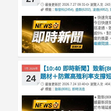
最後更新於
2026.7.27 09:31
瀏覽人次 :
243
標籤：
聯發科(2454)
,
盛群(6202)
,
凌通(4952)
,
🔸快速
今日快速
括凌通、
逾5%，
度的擔憂
繼續閱讀..
【10:40 即時新聞】致新(
7月 2026年
題材＋防禦高殖利率支撐
24
最後更新於
2026.7.24 10:40
瀏覽人次 :
404
標籤：
致新(8081)
,
即時消息
🔸致新(8
據最新訊號
於市場延