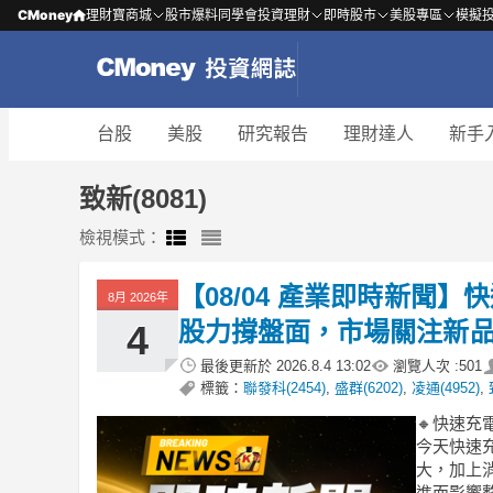
CMoney
理財寶商城
股市爆料同學會
投資理財
即時股市
美股專區
模擬
台股
美股
研究報告
理財達人
新手
致新(8081)
檢視模式：
【08/04 產業即時新聞】
8月 2026年
股力撐盤面，市場關注新
4
最後更新於
2026.8.4 13:02
瀏覽人次 :
501
標籤：
聯發科(2454)
,
盛群(6202)
,
凌通(4952)
,
🔸快速充
今天快速充
大，加上消
進而影響整