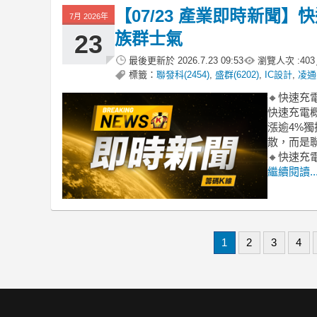
【07/23 產業即時新聞
7月 2026年
族群士氣
23
最後更新於
2026.7.23 09:53
瀏覽人次 :
403
標籤：
聯發科(2454)
,
盛群(6202)
,
IC設計
,
凌通(
🔸快速
快速充電概
漲逾4%
散，而是
🔸快速
繼續閱讀..
1
2
3
4