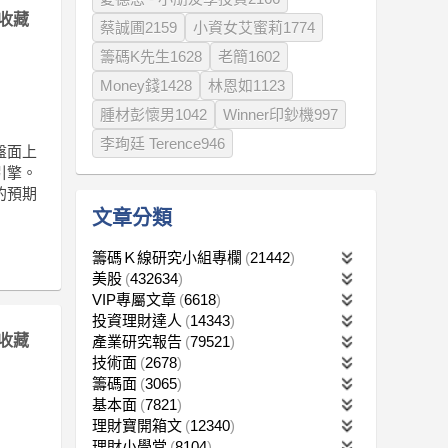
收藏
蔡誠圃2159
小資女艾蜜莉1774
籌碼K先生1628
老簡1602
Money錢1428
林恩如1123
腫材彭懷男1042
Winner印鈔機997
李珣廷 Terence946
盤面上
引擎。
的預期
文章分類
籌碼Ｋ線研究小組專欄
21442
美股
432634
VIP專屬文章
6618
投資理財達人
14343
收藏
產業研究報告
79521
技術面
2678
籌碼面
3065
基本面
7821
理財寶開箱文
12340
理財小學堂
8104