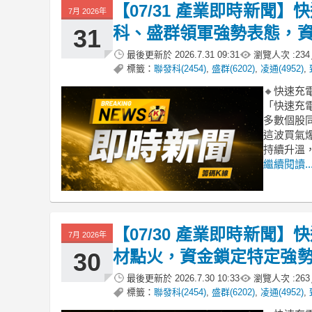
【07/31 產業即時新聞
7月 2026年
科、盛群領軍強勢表態，
31
最後更新於
2026.7.31 09:31
瀏覽人次 :
234
標籤：
聯發科(2454)
,
盛群(6202)
,
凌通(4952)
,
🔸快速
「快速充
多數個股
這波買氣
持續升溫
繼續閱讀..
【07/30 產業即時新聞
7月 2026年
材點火，資金鎖定特定強
30
最後更新於
2026.7.30 10:33
瀏覽人次 :
263
標籤：
聯發科(2454)
,
盛群(6202)
,
凌通(4952)
,