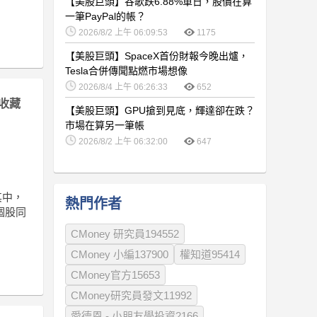
【美股巨頭】谷歌跌6.88%單日，股價在算
一筆PayPal的帳？
2026/8/2 上午 06:09:53
1175
【美股巨頭】SpaceX首份財報今晚出爐，
Tesla合併傳聞點燃市場想像
2026/8/4 上午 06:26:33
652
收藏
【美股巨頭】GPU搶到見底，輝達卻在跌？
市場在算另一筆帳
2026/8/2 上午 06:32:00
647
其中，
熱門作者
個股同
CMoney 研究員194552
CMoney 小編137900
權知道95414
CMoney官方15653
CMoney研究員發文11992
愛德恩 - 小朋友學投資2166