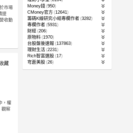
Money錢
950
於市場
CMoney官方
12641
續提
籌碼K線研究小組專欄作者
3282
鏈營收動
專欄作者
5931
財經
206
原物料
1970
台股盤後速報
137863
理財生活
2231
Rich智富選股
17
穹蒼美股
26
收藏
中，權
。觀察