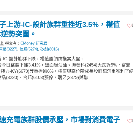
電子上游-IC-設計族群重挫近3.5%，權值
C逆勢突圍。
撰文者：
CMoney 研究員
原相(3227)
,
信驊(5274)
,
矽創(8016)
游-IC-設計族群下跌，權值股領跌拖累大盤。
股今日整體下挫3.41%，盤面綠油油。聯發科(2454)大跌近5%，富鼎
)、雅特力-KY(6679)等重挫逾6%，權值與高位階成長股面臨沉重獲利了
(3220)、合邦(6103)漲停，瑞昱(2379)與聯
.
】快速充電族群股價承壓，市場對消費電子