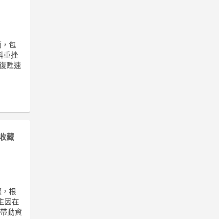
面，包
科重挫
復甦速
收藏
漲，根
主因在
，帶動資