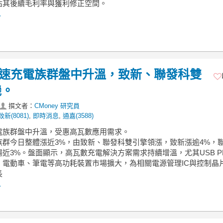
估其後續毛利率與獲利修正空間。
.
】快速充電族群盤中升溫，致新、聯發科雙
機。
撰文者：
CMoney 研究員
致新(8081)
,
即時消息
,
通嘉(3588)
充電族群盤中升溫，受惠高瓦數應用需求。
族群今日整體漲近3%，由致新、聯發科雙引擎領漲，致新漲逾4%，
近3%。盤面顯示，高瓦數充電解決方案需求持續增溫，尤其USB PD 
，電動車、筆電等高功耗裝置市場擴大，為相關電源管理IC與控制晶
長
.