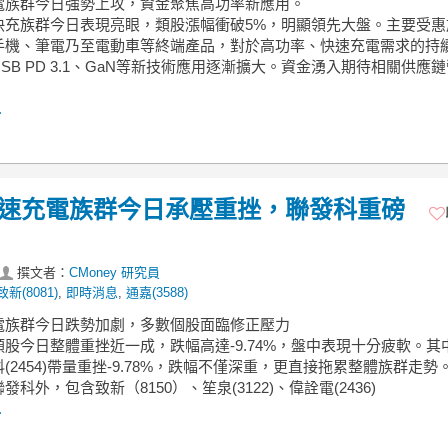
充電族群今日強勢上攻，資金聚焦高功率新應用。
快充族群今日表現亮眼，類股漲幅衝破5%，明顯領先大盤。主要受惠
手機、筆電乃至電動車等終端產品，對於高功率、快速充電需求的持
SB PD 3.1、GaN等新技術應用逐漸擴大。資金湧入期待相關供應
.
】快速充電族群今日承壓重挫，聯發科重磅
撰文者：
CMoney 研究員
致新(8081)
,
即時消息
,
通嘉(3588)
充電族群今日跌勢加劇，多數個股面臨修正壓力
股今日整體重挫近一成，跌幅高達-9.74%，盤中表現十分疲軟。其
(2454)帶量重挫-9.78%，跌幅不僅深重，更直接拖累整體族群走勢
發科外，包含致新（8150）、笙泉(3122)、偉詮電(2436)
.