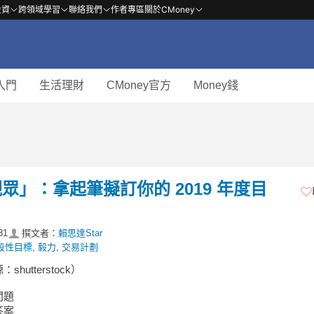
投資
跨領域學習
聯絡我們
作者專區
關於CMoney
入門
生活理財
CMoney官方
Money錢
」：拿起筆擬訂你的 2019 年度目
81
撰文者：
賴思達Star
段性目標
,
毅力
,
交易計劃
hutterstock）
問題
答案