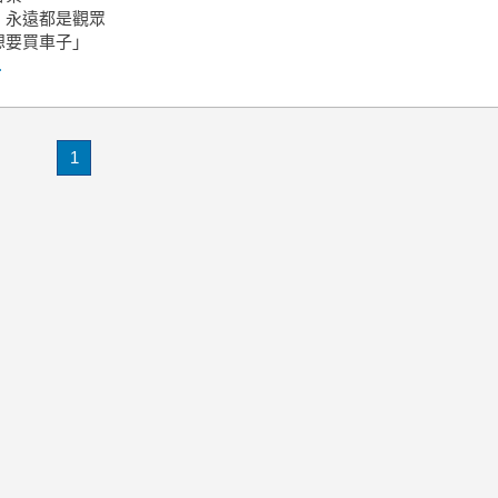
，永遠都是觀眾
想要買車子」
.
1