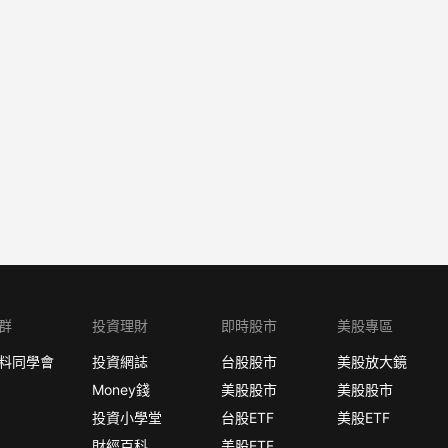
群
投資理財
即時股市
美股專區
料同學會
投資網誌
台股股市
美股放大鏡
Money錢
美股股市
美股股市
投資小學堂
台股ETF
美股ETF
財經百科
美股ETF