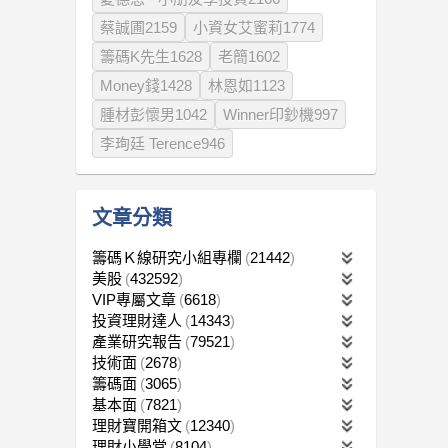
蔡誠圃2159
小資女艾蜜莉1774
籌碼K先生1628
老簡1602
Money錢1428
林恩如1123
腫材彭懷男1042
Winner印鈔機997
李珣廷 Terence946
文章分類
籌碼Ｋ線研究小組專欄
21442
美股
432592
VIP專屬文章
6618
投資理財達人
14343
產業研究報告
79521
技術面
2678
籌碼面
3065
基本面
7821
理財寶開箱文
12340
理財小學堂
8104