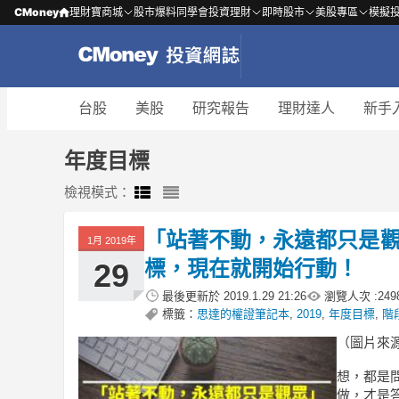
CMoney
理財寶商城
股市爆料同學會
投資理財
即時股市
美股專區
模擬
台股
美股
研究報告
理財達人
新手
年度目標
檢視模式：
「站著不動，永遠都只是觀眾
1月 2019年
標，現在就開始行動！
29
最後更新於
2019.1.29 21:26
瀏覽人次 :
249
標籤：
思達的權證筆記本
,
2019
,
年度目標
,
階
（圖片來源：s
想，都是
做，才是