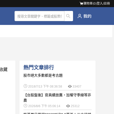
購物車(
0
)
登入/註冊
熱門文章排行
收藏
股市絕大多數都是考古題
2018/7/13 下午 08:36:58
33407
【台股盤後】官員續放鷹，加權守季線等非
農
2026/8/6 下午 05:06:14
25312