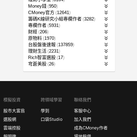
Money錢
950
CMoney官方
12641
籌碼K線研究小組專欄作者
3282
專欄作者
5931
財經
206
原物料
1970
台股盤後速報
137859
理財生活
2231
Rich智富選股
17
穹蒼美股
26
模擬投資
跨領域學習
聯絡我們
股市大富翁
學到
客服中心
選股網
口袋Studio
加入我們
雲端控股
成為CMoney作者
報明牌
場地租借