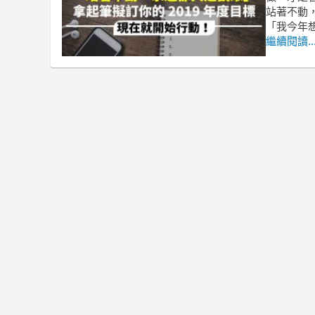
站著不動
「我今年
繼續閱讀..