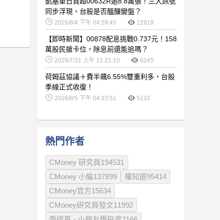
凱基單日買超00632R逾8.8萬張！三大訊號
同步浮現，台股是否醞釀變盤？
2026/8/4 下午 04:59:45
12918
【即時新聞】00878配息挑戰0.737元！158
萬股民搶卡位，除息前還能追嗎？
2026/7/31 上午 11:21:10
6245
荷姆茲協議＋費半飆6.55%雙重利多，台股
季線正式收復！
2026/8/5 下午 04:33:51
5132
熱門作者
CMoney 研究員194531
CMoney 小編137899
權知道95414
CMoney官方15634
CMoney研究員發文11992
愛德恩 - 小朋友學投資2166