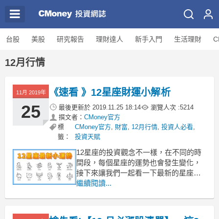
台股
美股
研究報告
理財達人
新手入門
生活理財
C
12月行情
《速看 》12星座財運小解析
11月 2019年
25
最後更新於
2019.11.25 18:14
瀏覽人次 :
5214
撰文者：
CMoney官方
標
CMoney官方
,
財富
,
12月行情
,
投資人必看
,
籤：
投資天賦
12星座的投資觀念不一樣，在不同的時
間段，每個星座的運勢也會發生變化，
接下來讓我們一起看一下最新的星座運
勢，看看自己在12月有沒有賺錢的機會
繼續閱讀...
吧！