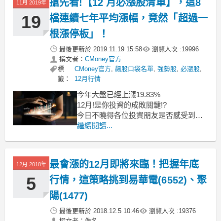
搶先看!【12 月必漲股清單】，這8
11月 2019年
19
檔連續七年平均漲幅，竟然「超過一
根漲停板」！
最後更新於
2019.11.19 15:58
瀏覽人次 :
19996
撰文者：
CMoney官方
標
CMoney官方
,
飆股口袋名單
,
強勢股
,
必漲股
,
籤：
12月行情
今年大盤已經上漲19.83%
12月!是你投資的成敗關鍵!?
今日不曉得各位投資朋友是否感受到冬
天的腳步
繼續閱讀...
接下來是守成的12月
該如何持續成長守住財富
是目前許多人最大的難題
最會漲的12月即將來臨！把握年底
12月 2018年
5
行情，這策略挑到易華電(6552)、聚
陽(1477)
最後更新於
2018.12.5 10:46
瀏覽人次 :
19376
撰文者：佚名