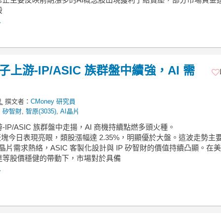
股
.
子上游-IP/ASIC 族群盤中續強，AI 需
撰文者：
CMoney 研究員
,
矽智財
,
智原(3035)
,
AI晶片
游-IP/ASIC 族群盤中走揚，AI 商機持續點燃多頭火種。
IC 板塊今日表現亮眼，類股漲幅達 2.35%，明顯優於大盤。這波走勢主
I 晶片需求熱絡，ASIC 客製化設計與 IP 矽智財的價值持續凸顯。在
達等股價穩健的帶動下，市場對於具備
.