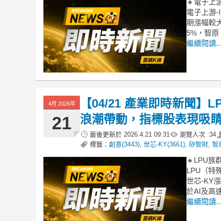
🔸電子上
電子上游-
期漲幅較大
5%，智原 (
繼續閱讀..
【04/21 產業即時新聞】
4月 2026年
浪潮帶動，指標股表現吸
21
最後更新於
2026.4.21 09:31
瀏覽人次 :
34
標籤：
創意(3443)
,
世芯-KY(3661)
,
矽智財
,
智原
🔸LPU
LPU（特
世芯-K
於AI及高
繼續閱讀..