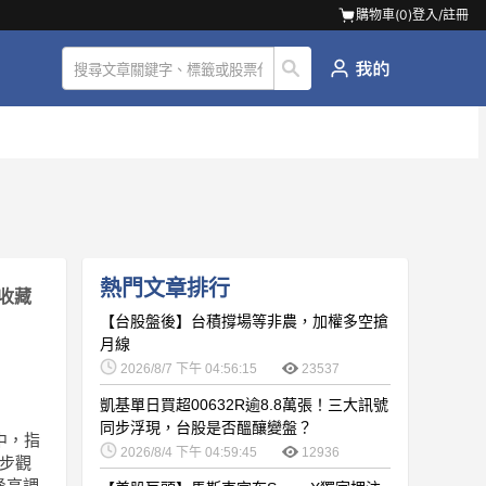
購物車(
0
)
登入/註冊
熱門文章排行
收藏
【台股盤後】台積撐場等非農，加權多空搶
月線
2026/8/7 下午 04:56:15
23537
凱基單日買超00632R逾8.8萬張！三大訊號
同步浮現，台股是否醞釀變盤？
中，指
2026/8/4 下午 04:59:45
12936
初步觀
逢高調