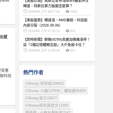
【美股巨頭】馬斯克宣布SpaceX獨家押注
輝達，特斯拉算力版圖怎麼算？
2026/8/6 上午 06:27:19
1058
【美股盤勢】輝達漲、AMD暴殺，科技股
內部分裂（2026.08.06）
2026/8/6 上午 07:02:14
503
收藏
【即時新聞】群聯(8299)高層加碼飆漲停！
這「2檔記憶體概念股」大戶急敲卡位？
2026/8/6 上午 11:08:30
421
要受惠
熱門作者
美股科技
CMoney 研究員194822
CMoney 小編137939
權知道95429
CMoney官方15677
CMoney研究員發文11992
愛德恩 - 小朋友學投資2167