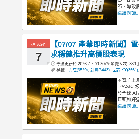
節，導致
繼續閱讀..
【07/07 產業即時新聞】電
7月 2026年
求穩健推升高價股表現
7
最後更新於
2026.7.7 09:30
瀏覽人次 :
389
標籤：
力旺(3529)
,
創意(3443)
,
世芯-KY(3661)
🔸電子上
IP/AS
於全球 A
巨頭如輝
繼續閱讀..