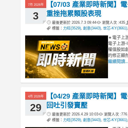
【07/03 產業即時新聞】電
7月 2026年
重挫拖累類股表現
3
最後更新於
2026.7.3 09:44
瀏覽人次 :
435
標籤：
力旺(3529)
,
創意(3443)
,
世芯-KY(3661)
🔸電子上
電子上游-
權值股如創
的修正顯
繼續閱讀..
【04/29 產業即時新聞】電
4月 2026年
回吐引發賣壓
29
最後更新於
2026.4.29 10:03
瀏覽人次 :
776
標籤：
力旺(3529)
,
創意(3443)
,
世芯-KY(3661)