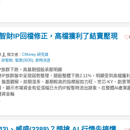
.
】矽智財IP回檔修正，高檔獲利了結賣壓現
4
撰文者：
CMoney 研究員
,
矽智財
,
智原(3035)
,
即時消息
IP族群下跌，高基期個股承壓明顯
IP族群盤中呈現弱勢整理，類股整體下跌2.11%，明顯受到高檔獲
。盤面觀察，前期漲多、基期較高的指標股如力旺、世芯-KY、創意
著，顯示市場資金有從漲幅已大的IP股暫時流出跡象。在整體AI產業
種資金輪
.
3)、威盛(2388)？想搶 AI 行情先搞懂