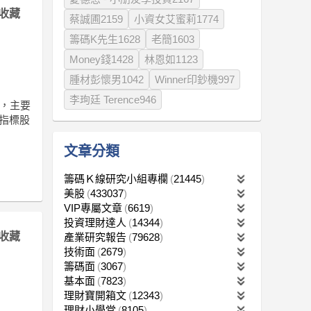
收藏
蔡誠圃2159
小資女艾蜜莉1774
籌碼K先生1628
老簡1603
Money錢1428
林恩如1123
腫材彭懷男1042
Winner印鈔機997
李珣廷 Terence946
面，主要
型指標股
文章分類
籌碼Ｋ線研究小組專欄
21445
美股
433037
VIP專屬文章
6619
投資理財達人
14344
收藏
產業研究報告
79628
技術面
2679
籌碼面
3067
基本面
7823
理財寶開箱文
12343
理財小學堂
8105