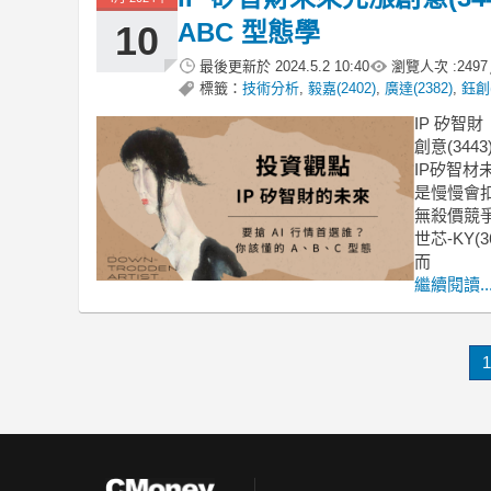
ABC 型態學
10
最後更新於
2024.5.2 10:40
瀏覽人次 :
2497
標籤：
技術分析
,
毅嘉(2402)
,
廣達(2382)
,
鈺創(
IP 矽智財
創意(344
IP矽智
是慢慢會
無殺價競
世芯-KY(3
而
繼續閱讀..
1