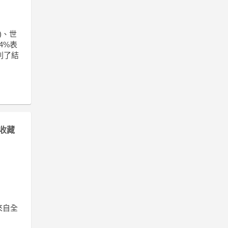
)、世
4%表
利了結
收藏
能來自全