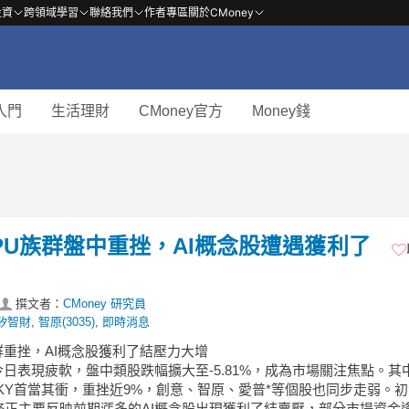
投資
跨領域學習
聯絡我們
作者專區
關於CMoney
入門
生活理財
CMoney官方
Money錢
LPU族群盤中重挫，AI概念股遭遇獲利了
撰文者：
CMoney 研究員
矽智財
,
智原(3035)
,
即時消息
族群重挫，AI概念股獲利了結壓力大增
今日表現疲軟，盤中類股跌幅擴大至-5.81%，成為市場關注焦點。其
-KY首當其衝，重挫近9%，創意、智原、愛普*等個股也同步走弱。
修正主要反映前期漲多的AI概念股出現獲利了結賣壓，部分市場資金