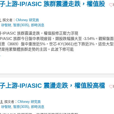
子上游-IP/ASIC 族群震盪走跌，權值股
撰文者：
CMoney 研究員
,
矽智財
,
智原(3035)
,
即時消息
游-IP/ASIC 族群震盪走跌，權值股修正壓力浮現
IP/ASIC 族群今日盤中表現疲弱，類股跌幅擴大至 -3.54%。觀察盤
意（3669）盤中重挫近5%，世芯-KY(3661)也下跌近3%，這些大
然是拖累整體族群走勢的主因。此波下修可能
.
子上游-IP/ASIC 震盪走跌，權值股高檔
撰文者：
CMoney 研究員
,
矽智財
,
智原(3035)
,
即時消息