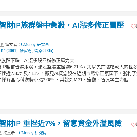
矽智財IP族群盤中急殺，AI漲多修正賣壓
撰文者：
CMoney 研究員
KY(3661)
,
矽智財
,
智原(3035)
IP族群下跌，AI漲多股回檔修正壓力大。
IP族群普遍走弱，類股整體重挫逾6.21%，尤以先前漲幅較大的世芯
挫近7.89%及7.11%，顯見AI概念股在近期市場修正氛圍下，獲利
僅有晶心科逆勢小漲3.08%，其餘如M31、宏觀、智原等主力個
.
矽智財IP 重挫近7%，留意資金外溢風險
撰文者：
CMoney 研究員