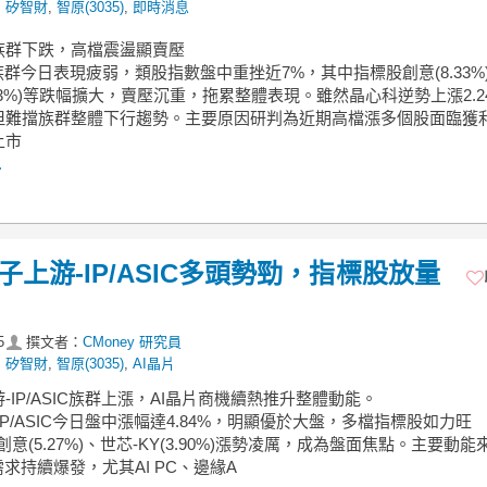
,
矽智財
,
智原(3035)
,
即時消息
財族群下跌，高檔震盪顯賣壓
族群今日表現疲弱，類股指數盤中重挫近7%，其中指標股創意(8.33%
7.73%)等跌幅擴大，賣壓沉重，拖累整體表現。雖然晶心科逆勢上漲2.2
但難擋族群整體下行趨勢。主要原因研判為近期高檔漲多個股面臨獲
上市
.
電子上游-IP/ASIC多頭勢勁，指標股放量
5
撰文者：
CMoney 研究員
,
矽智財
,
智原(3035)
,
AI晶片
游-IP/ASIC族群上漲，AI晶片商機續熱推升整體動能。
IP/ASIC今日盤中漲幅達4.84%，明顯優於大盤，多檔指標股如力旺
)、創意(5.27%)、世芯-KY(3.90%)漲勢凌厲，成為盤面焦點。主要動
需求持續爆發，尤其AI PC、邊緣A