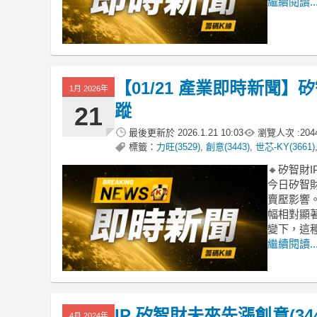
繼續閱讀..
【01/21 產業即時新聞
1月 2026年
蹤
21
最後更新於
2026.1.21 10:03
瀏覽人次 :
204
標籤：
力旺(3529)
,
創意(3443)
,
世芯-KY(3661)
🔸矽智財
今日矽智財
賣壓影響
幅相對顯
變下，這
繼續閱讀..
IP 矽智財未來先漲創意(344
4月 2024年