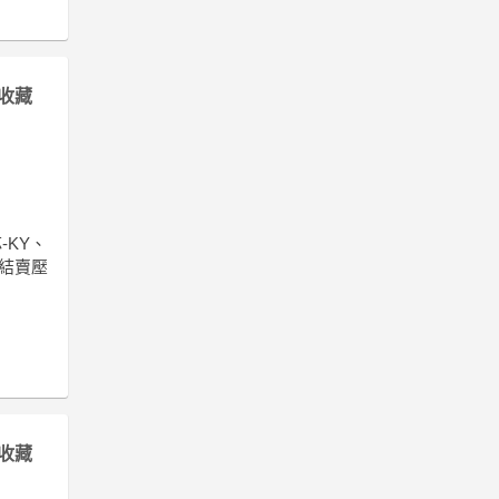
收藏
-KY、
了結賣壓
收藏