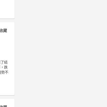
收藏
利了結
等，跌
趨勢不