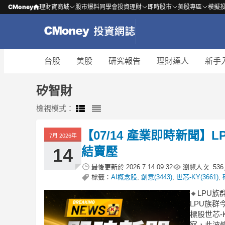
CMoney
理財寶商城
股市爆料同學會
投資理財
即時股市
美股專區
模擬
台股
美股
研究報告
理財達人
新手
矽智財
檢視模式：
【07/14 產業即時新聞】
7月 2026年
結賣壓
14
最後更新於
2026.7.14 09:32
瀏覽人次 :
536
標籤：
AI概念股
,
創意(3443)
,
世芯-KY(3661)
,
🔸LPU
LPU族群
標股世芯
察，此波