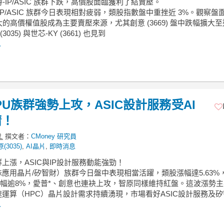
游-IP/ASIC 族群下跌，高價股面臨獲利了結賣壓。
IP/ASIC 族群今日表現相對疲弱，類股指數盤中重挫近 3%。觀察盤
的高價權值股成為主要賣壓來源，尤其創意 (3669) 盤中跌幅擴大至
3035) 與世芯-KY (3661) 也見到
.
LPU族群強勢上攻，ASIC設計服務受AI
睛！
撰文者：
CMoney 研究員
(3035)
,
AI晶片
,
即時消息
族群上漲，ASIC與IP設計服務動能強勁！
殊應用晶片/矽智財）族群今日盤中表現相當活躍，類股漲幅達5.63%
Y漲幅逾8%，愛普*、創意也連袂上攻，智原同樣維持紅盤。這波漲勢
速運算（HPC）晶片設計需求持續湧現，市場看好ASIC設計服務及矽
.