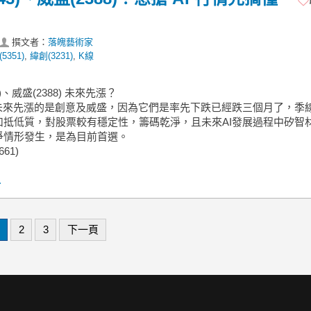
撰文者：
落魄藝術家
5351)
,
緯創(3231)
,
K線
3)、威盛(2388) 未來先漲？
材未來先漲的是創意及威盛，因為它們是率先下跌已經跌三個月了，季
扣抵低質，對股票較有穩定性，籌碼乾淨，且未來AI發展過程中矽智
爭情形發生，是為目前首選。
661)
.
2
3
下一頁