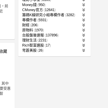
Money錢
950
面，前
CMoney官方
12641
近
籌碼K線研究小組專欄作者
3282
專欄作者
5931
財經
206
原物料
1970
台股盤後速報
137896
理財生活
2231
Rich智富選股
17
穹蒼美股
26
收藏
，其中
主要受惠
智