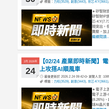
標籤：
力旺(3529)
,
創意(3443)
,
世芯-KY(3661)
🔸矽智
矽智財IP
芯-KY(
現突出，
賣壓，加
繼續閱讀..
【02/24 產業即時新聞】
2月 2026年
上攻搭AI順風車
24
最後更新於
2026.2.24 09:42
瀏覽人次 :
108
標籤：
力旺(3529)
,
創意(3443)
,
世芯-KY(3661)
🔸電子上
電子上游-
(8.26%
球AI晶片