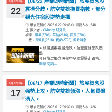
【06/22 產業即時新聞】旅展概念股
6月 2026年
升，以及市場對下半年旅遊旺季的期待
感增溫有關。雖然部分飯店與旅行
22
震盪分歧，航空雙雄拖累指數，部分
觀光住宿股逆勢走揚
最後更新於
2026.6.22 09:43
瀏覽人次 :
548
撰文者：
CMoney 研究員
標
鳳凰(5706)
,
華航(2610)
,
國賓(2704)
,
籤：
長榮航(2618)
,
夏都(2722)
,
即時消息
🔸旅展族群震盪走跌，航空雙雄領跌壓
盤
今日旅展概念股盤中呈現震盪走跌格
局，類股跌幅達3.05%。主要拖累指數的
繼續閱讀...
是航空雙雄，華航（-2.73%）與長榮航
（-4.11%）雙雙重挫，賣壓顯得相對沉
重，市場推測可能與國際油價波動、美
【06/17 產業即時新聞】旅展概念股
6月 2026年
元升值壓力或法人近期調節部位等因素
有關。然而，同一族群內卻出現顯著分
17
強勢上攻，航空雙雄領漲，人氣買盤
湧入。
最後更新於
2026.6.17 09:32
瀏覽人次 :
426
撰文者：
CMoney 研究員