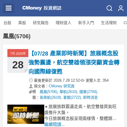
台股
美股
研究報告
理財達人
新手入門
生活理財
C
鳳凰(5706)
【07/28 產業即時新聞】旅展概念股
7月 2026年
28
強勢震盪，航空雙雄領漲突顯資金轉
向國際線復甦
最後更新於
2026.7.28 12:52
瀏覽人次 :
354
撰文者：
CMoney 研究員
標
鳳凰(5706)
,
華航(2610)
,
國賓(2704)
,
籤：
長榮航(2618)
,
夏都(2722)
,
即時消息
🔸旅展族群震盪走高，航空雙雄買氣旺
盛推升大盤。
今日旅展概念股呈現兩樣情，整體類股
雖小漲2.02%，但盤中表現主要由航空雙
繼續閱讀...