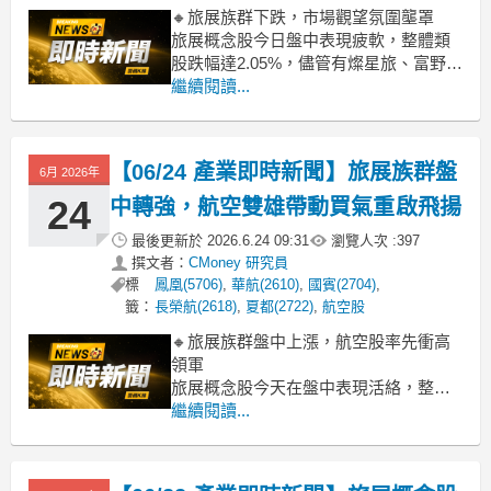
🔸旅展族群下跌，市場觀望氛圍壟罩
旅展概念股今日盤中表現疲軟，整體類
股跌幅達2.05%，儘管有燦星旅、富野逆
勢上漲，但長榮航、華航等大型股與多
繼續閱讀...
數飯店、旅行社個股皆呈現下跌，顯示
市場對此一族群看法偏向保守。主要原
因可能為短期漲多後的獲利了結賣壓，
【06/24 產業即時新聞】旅展族群盤
6月 2026年
以及大盤整體氛輯不佳，壓抑了原本應
受旅展加持的買
24
中轉強，航空雙雄帶動買氣重啟飛揚
最後更新於
2026.6.24 09:31
瀏覽人次 :
397
撰文者：
CMoney 研究員
標
鳳凰(5706)
,
華航(2610)
,
國賓(2704)
,
籤：
長榮航(2618)
,
夏都(2722)
,
航空股
🔸旅展族群盤中上漲，航空股率先衝高
領軍
旅展概念股今天在盤中表現活絡，整體
類股漲幅達2.64%。主要由大型航空股華
繼續閱讀...
航(3.36%)、長榮航(2.91%)領漲，成為
族群主要動能。推測這波漲勢可能與近
期國際旅展熱潮、國際客運量持續回