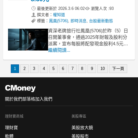
最後更新於
2026.3.6 06:02
瀏覽人次 :
93
撰文者：
權知道
標籤：
鳳凰(5706)
,
即時消息
,
台股最新動態
資深老牌旅行社鳳凰(5706)於昨（5）日
召開董事會，通過2025年財報及股利分
派案，宣布每股將配發現金股利4.5元，
採取「超額配息」策略。以昨日收盤價
繼續閱讀...
46.95元計算，現金殖利率高達9.5%，在
觀光類股中表現相當亮眼。鳳凰2025年
1
2
3
4
5
6
7
8
9
10
下一頁
全年稅後純益為2.87億元，年減4.6%，
每股純益（EPS）為3.
關於我們
部落格
加入我們
理財寶商城
美股專區
理財寶
美股放大鏡
軟體
美股股市