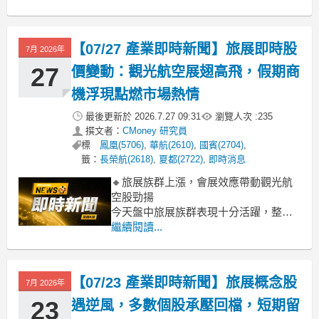
雄拉抬。華航、長榮航分別上漲3.29%和
2.26%，顯示市場對國際旅遊復甦的期待
持續增溫，加上近期國際油價回穩甚至
【07/27 產業即時新聞】旅展即時股
7月 2026年
回落，為其營運成本帶來正面助益。然
而，以內需為主的飯店與
27
價變動：觀光航空展翅高飛，假期商
機浮現點燃市場熱情
最後更新於
2026.7.27 09:31
瀏覽人次 :
235
撰文者：
CMoney 研究員
標
鳳凰(5706)
,
華航(2610)
,
國賓(2704)
,
籤：
長榮航(2618)
,
夏都(2722)
,
即時消息
🔸旅展族群上漲，會展效應帶動觀光航
空股勁揚
今天盤中旅展族群表現十分活躍，整體
類股漲幅達2.22%，顯示市場對接下來的
繼續閱讀...
假期旅遊商機充滿期待。特別是即將登
場的國際旅展，被視為刺激年底至明年
旅遊需求復甦的重要觸媒。盤面上，長
【07/23 產業即時新聞】旅展概念股
7月 2026年
榮航和華航等航空股雙雙強勢領漲，分
別上漲2.58%和2.44%，反映投資
23
遇逆風，多數個股承壓回檔，短期留