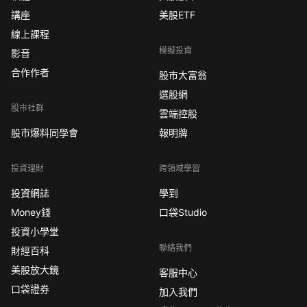
講座
美股ETF
線上課程
模擬投資
影音
合作作者
股市大富翁
選股網
股市社群
雲端控股
股市爆料同學會
報明牌
投資理財
跨領域學習
投資網誌
學到
Money錢
口袋Studio
投資小學堂
聯絡我們
財經百科
美股放大鏡
客服中心
口袋證券
加入我們