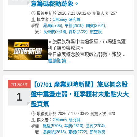
意籌碼鬆動跡象。
最後更新於
2026.7.23 09:32
瀏覽人次 :
257
撰文者：
CMoney 研究員
標
鳳凰(5706)
,
華航(2610)
,
國賓(2704)
,
籤：
長榮航(2618)
,
夏都(2722)
,
航空股
🔸旅展族群盤中普遍承壓，市場逢高獲
利了結影響較深。
今日旅展概念股表現較為弱勢，類股指
數下跌2.39%，多數代表個股呈現綠盤。
繼續閱讀...
其中，長榮航、華航跌幅超過2%，顯著
拖累整體類股表現。雖然富野、夏都等
小型股逆勢小漲，但未能改變族群整體
【07/01 產業即時新聞】旅展概念股
7月 2026年
向下趨勢，顯示市場資金在旅展題材
上，今日選擇逢高獲結獲利或觀望
1
盤中震盪走弱，旺季題材未能點火大
盤買氣
最後更新於
2026.7.1 09:33
瀏覽人次 :
620
撰文者：
CMoney 研究員
標
鳳凰(5706)
,
華航(2610)
,
國賓(2704)
,
籤：
長榮航(2618)
,
夏都(2722)
,
即時消息