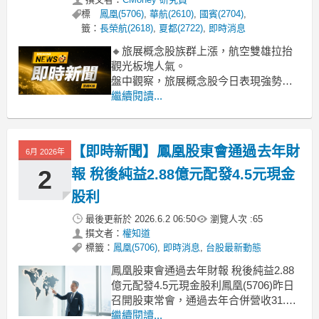
標
鳳凰(5706)
,
華航(2610)
,
國賓(2704)
,
籤：
長榮航(2618)
,
夏都(2722)
,
即時消息
🔸旅展概念股族群上漲，航空雙雄拉抬
觀光板塊人氣。
盤中觀察，旅展概念股今日表現強勢，
類股漲幅達4.58%，其中以長榮航飆漲
繼續閱讀...
6.67%及華航上攻3.30%最為亮眼，扮演
族群主要拉抬角色。市場資金受惠近期
國際旅展熱潮，以及即將到來的年底旅
【即時新聞】鳳凰股東會通過去年財
6月 2026年
遊旺季預期，帶動航空及觀光股買氣增
溫，預期第四季營收可期。
2
報 稅後純益2.88億元配發4.5元現金
股利
最後更新於
2026.6.2 06:50
瀏覽人次 :
65
撰文者：
權知道
標籤：
鳳凰(5706)
,
即時消息
,
台股最新動態
鳳凰股東會通過去年財報 稅後純益2.88
億元配發4.5元現金股利鳳凰(5706)昨日
召開股東常會，通過去年合併營收31.36
億元、稅後純益2.88億元、每股稅後盈
繼續閱讀...