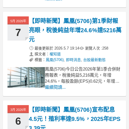
餘3.39元等財報案，並決議發放每股現
金股利4.5元，配息率超過100%。董事
長說明高端旅遊布局董事長張巍耀表
【即時新聞】鳳凰(5706)第1季財報
5月 2026年
示，2026年南極包船已完銷
7
亮眼，稅後純益年增24.6%達5216萬
元
最後更新於
2026.5.7 19:14
瀏覽人次 :
258
撰文者：
權知道
標籤：
鳳凰(5706)
,
即時消息
,
台股最新動態
鳳凰(5706)今日公告2026年第1季合併財
務報表，稅後純益5,216萬元，年增
24.6%，每股盈餘(EPS)0.62元，年增
26.5%。合併營收7.14億元，年減
繼續閱讀...
0.3%，營業利益5,212萬元，年增
11.5%，業外收益1,355萬元，年增
150.7%。受寒假及春節假期需求穩定支
【即時新聞】鳳凰(5706)宣布配息
3月 2026年
撐，業外挹注帶動
6
4.5元！殖利率達9.5%，2025年EPS
3.39元