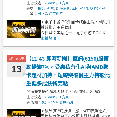
撰文者：
CMoney 研究員
標
撼訊(6150)
,
即時消息
,
圓剛(2417)
,
聰泰(5474)
,
籤：
AI PC
,
產業即時
🔸電子中游-PC介面卡族群上漲，AI應用
擴散推升產業動能
今日盤面焦點之一，電子中游-PC介面卡
族群表現強勁，整體類股漲幅達6.99%，
繼續閱讀...
領跑大盤。其中，聰泰(6546)盤中直奔
漲停，圓剛(2417)也跟漲逾6%，撼訊
(6150)同樣呈現穩健漲勢。這波漲勢主
【11:43 即時新聞】撼訊(6150)股價
5月 2026年
要受到市場預期AI邊緣運算及AI P
13
勁揚逾7%，受惠私有化AI與AMD顯
卡題材加持，短線突破後主力持股比
重偏多成技術亮點
最後更新於
2026.5.13 11:44
瀏覽人次 :
809
撰文者：
CMoney 研究員
標籤：
撼訊(6150)
,
即時消息
🔸撼訊(6150)股價上漲，盤中買盤迴流
聚焦私有化AI與高效顯卡題材撼訊(6150)