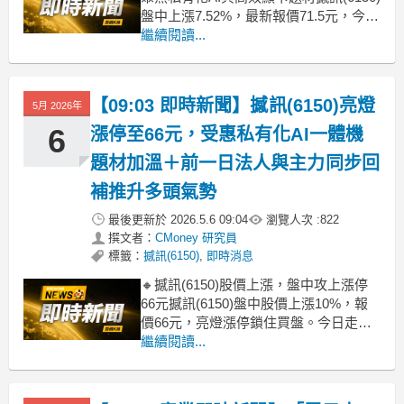
盤中上漲7.52%，最新報價71.5元，今日
多方買盤明顯迴流，延續近期自6字頭拉
繼續閱讀...
昇的多頭節奏。市場資金主要圍繞幾個
焦點：一是公司攜手合作夥伴推出地端
企業AI一體機，強調本地部署與資料安
【09:03 即時新聞】撼訊(6150)亮燈
5月 2026年
全，讓撼訊在私有化AI與邊緣運
6
漲停至66元，受惠私有化AI一體機
題材加溫＋前一日法人與主力同步回
補推升多頭氣勢
最後更新於
2026.5.6 09:04
瀏覽人次 :
822
撰文者：
CMoney 研究員
標籤：
撼訊(6150)
,
即時消息
🔸撼訊(6150)股價上漲，盤中攻上漲停
66元撼訊(6150)盤中股價上漲10%，報
價66元，亮燈漲停鎖住買盤。今日走勢
主因市場再度聚焦其與神通、AMD合作
繼續閱讀...
的私有化地端AI一體機題材，視為公司
從單純顯卡供應商往軟硬整合AI解決方
案轉型的代表個案，帶動資金明確迴