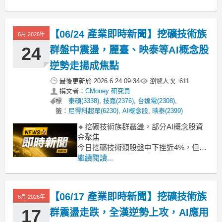
指標股圓剛(2417)一馬當先，漲幅逼近
漲停。此波漲勢主要受惠於AI應用持續
往邊緣運算及影像處理領域擴散，帶動
【06/24 產業即時新聞】挖礦技術族
6月 2026年
市場對相關介面卡及影音擷取解決方案
的需求預期，
24
群盤中震盪，麗臺、映泰等AI概念股
逆勢走揚成焦點
最後更新於
2026.6.24 09:34
瀏覽人次 :
611
撰文者：
CMoney 研究員
標
泰碩(3338)
,
技嘉(2376)
,
台達電(2308)
,
籤：
尼得科超眾(6230)
,
AI概念股
,
映泰(2399)
🔸挖礦技術族群震盪，部分AI概念股資
金聚焦
今日挖礦技術類股盤中下挫近4%，但個
股表現卻呈兩樣情。麗臺、映泰、撼訊
繼續閱讀...
等因搭上AI題材的GPU相關個股逆勢走
強，尤其麗臺漲逾4%。然而，散熱雙雄
雙鴻、泰碩，以及台達電、技嘉等則呈
【06/17 產業即時新聞】挖礦技術族
6月 2026年
現下跌走勢，顯示市場資金對AI概念股
的篩選更趨嚴格，偏好特定題材。
17
群震盪走跌，全漢逆勢上攻，AI應用