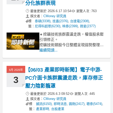
分化族群表現
最後更新於
2026.6.17 10:54
瀏覽人次 :
763
撰文者：
CMoney 研究員
標
泰碩(3338)
,
技嘉(2376)
,
台達電(2308)
,
籤：
尼得科超眾(6230)
,
映泰(2399)
,
微星(2377)
🔸挖礦技術族群震盪走跌，權值股承壓
引領修正。
挖礦技術類股今日整體呈現弱勢整理，
盤中跌幅達2.45%，主要權值股如台達電
繼續閱讀...
（-2.70%）承受賣壓，拖累族群表現。
儘管部分個股如電源大廠全漢（6.49%）
逆勢衝高，麗臺（1.64%）也小幅上漲，
【06/03 產業即時新聞】電子中游-
6月 2026年
但顯見市場對純挖礦相關應用需求趨緩
的擔憂仍存，導致類
3
PC介面卡族群震盪走跌，庫存修正
壓力陰影籠罩
最後更新於
2026.6.3 09:52
瀏覽人次 :
445
撰文者：
CMoney 研究員
標
撼訊(6150)
,
即時消息
,
圓剛(2417)
,
聰泰(5474)
,
籤：
產業即時
,
台股產業