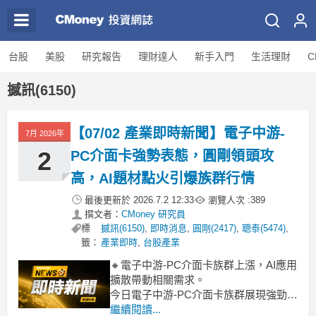
台股
美股
研究報告
理財達人
新手入門
生活理財
C
撼訊(6150)
【07/02 產業即時新聞】電子中游-
7月 2026年
2
PC介面卡強勢表態，圓剛領頭攻
高，AI題材點火引爆族群行情
最後更新於
2026.7.2 12:33
瀏覽人次 :
389
撰文者：
CMoney 研究員
標
撼訊(6150)
,
即時消息
,
圓剛(2417)
,
聰泰(5474)
,
籤：
產業即時
,
台股產業
🔸電子中游-PC介面卡族群上漲，AI應用
擴散帶動相關需求。
今日電子中游-PC介面卡族群展現強勁上
攻力道，整體類股漲幅超過5.5%，尤其
繼續閱讀...