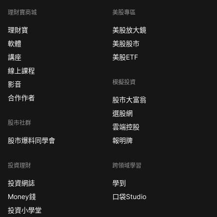
理財寶商城
美股專區
理財寶
美股放大鏡
軟體
美股股市
講座
美股ETF
線上課程
模擬投資
影音
合作作者
股市大富翁
選股網
股市社群
雲端控股
股市爆料同學會
報明牌
投資理財
跨領域學習
投資網誌
學到
Money錢
口袋Studio
投資小學堂