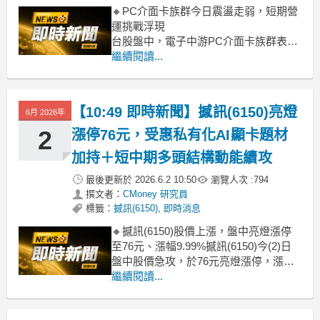
🔸PC介面卡族群今日震盪走弱，短期營
運挑戰浮現
台股盤中，電子中游PC介面卡族群表現
疲軟，整體類股下跌2.28%，撼訊
繼續閱讀...
(-1.32%)、圓剛(-2.12%)、聰泰(-2.94%)
等代表個股普遍承壓。今日走跌主因，
研判是受到整體PC市場需求仍舊不振，
【10:49 即時新聞】撼訊(6150)亮燈
6月 2026年
加上顯卡庫存去化進度不如預期，讓市
場對其短期
2
漲停76元，受惠私有化AI顯卡題材
加持＋短中期多頭結構動能續攻
最後更新於
2026.6.2 10:50
瀏覽人次 :
794
撰文者：
CMoney 研究員
標籤：
撼訊(6150)
,
即時消息
🔸撼訊(6150)股價上漲，盤中亮燈漲停
至76元、漲幅9.99%撼訊(6150)今(2)日
盤中股價急攻，於76元亮燈漲停，漲幅
達9.99%，多方資金明顯迴流。盤面主軸
繼續閱讀...
仍圍繞在AI與高效算力題材，撼訊身為
AMD陣營中重要顯示卡品牌，加上先前