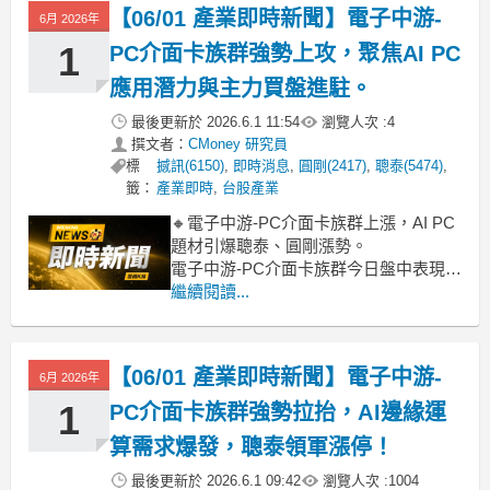
攜手系統業者推出地端私有化AI一體機
【06/01 產業即時新聞】電子中游-
6月 2026年
方案，市場重新聚焦其在A
1
PC介面卡族群強勢上攻，聚焦AI PC
應用潛力與主力買盤進駐。
最後更新於
2026.6.1 11:54
瀏覽人次 :
4
撰文者：
CMoney 研究員
標
撼訊(6150)
,
即時消息
,
圓剛(2417)
,
聰泰(5474)
,
籤：
產業即時
,
台股產業
🔸電子中游-PC介面卡族群上漲，AI PC
題材引爆聰泰、圓剛漲勢。
電子中游-PC介面卡族群今日盤中表現強
勢，類股漲幅達8.02%，由聰泰攻漲停、
繼續閱讀...
圓剛勁揚逾9%帶動。市場推測，此波漲
勢源於AI PC相關應用題材持續發酵，尤
其邊緣AI運算對高效能介面卡的需求預
【06/01 產業即時新聞】電子中游-
6月 2026年
期，吸引資金卡位具概念的個股。
1
PC介面卡族群強勢拉抬，AI邊緣運
算需求爆發，聰泰領軍漲停！
最後更新於
2026.6.1 09:42
瀏覽人次 :
1004