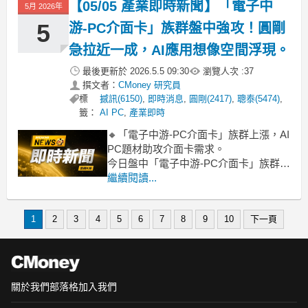
【05/05 產業即時新聞】「電子中
5月 2026年
流。輔因在於前一交易日三大法人回補
逾百
5
游-PC介面卡」族群盤中強攻！圓剛
急拉近一成，AI應用想像空間浮現。
最後更新於
2026.5.5 09:30
瀏覽人次 :
37
撰文者：
CMoney 研究員
標
撼訊(6150)
,
即時消息
,
圓剛(2417)
,
聰泰(5474)
,
籤：
AI PC
,
產業即時
🔸「電子中游-PC介面卡」族群上漲，AI
PC題材助攻介面卡需求。
今日盤中「電子中游-PC介面卡」族群表
現亮眼，整體漲幅衝上5.44%，其中圓剛
繼續閱讀...
股價率先反應，一度大漲近一成。觀察
此波漲勢，應與市場對AI PC及邊緣AI應
1
2
3
4
5
6
7
8
9
10
下一頁
用前景的樂觀預期有關。隨著AI功能逐
漸從雲端下放到終端設備，對於高效能
關於我們
部落格
加入我們