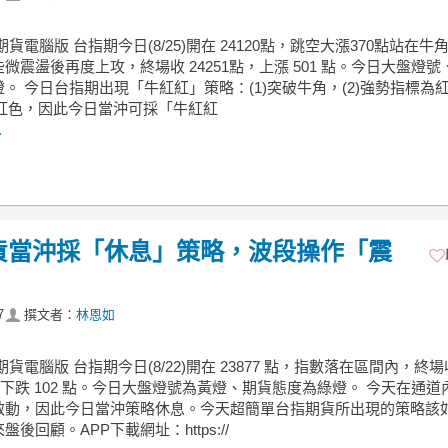
期貨電腦版 台指期今日(8/25)開在 24120點，跳空大漲370點站在牛
微震盪後再度上攻，終場收 24251點，上漲 501 點。今日大盤燈號
。 今日台指期出現「牛紅紅」策略：(1)突破牛角，(2)強勢指標為
為紅色，因此今日當沖可採「牛紅紅
.
期貨當沖採「休息」策略，波段操作「震
7
撰文者：
林恩如
期貨電腦版 台指期今日(8/22)開在 23877 點，指數落在區間內，終場
點，下跌 102 點。今日大盤燈號為黃燈、期貨態度為綠燈。 今天在通道
啟動，因此今日當沖策略休息。今天超簡單台指期貨所出現的策略該
後回顧。APP下載網址：https://