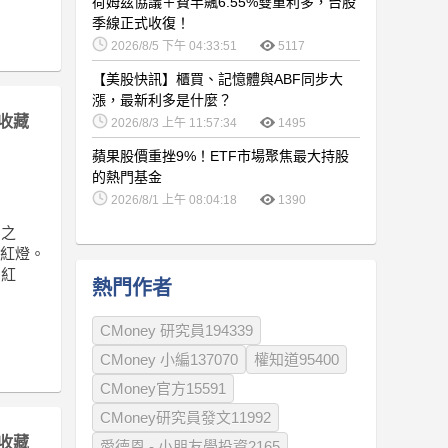
荷姆茲協議＋費半飆6.55%雙重利多，台股
季線正式收復！
2026/8/5 下午 04:33:51
5117
【美股快訊】櫃買、記憶體與ABF同步大
漲，最新利多是什麼？
收藏
2026/8/3 上午 11:57:34
1495
蘋果股價重挫9%！ETF市場聚焦最大持股
的熱門基金
2026/8/1 上午 08:04:18
1390
角之
為紅燈。
為紅
熱門作者
CMoney 研究員194339
CMoney 小編137070
權知道95400
CMoney官方15591
CMoney研究員發文11992
收藏
愛德恩 - 小朋友學投資2165