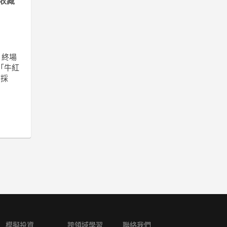
收藏
，終場
「牛紅
可採
模擬投資
跨領域學習
聯絡我們