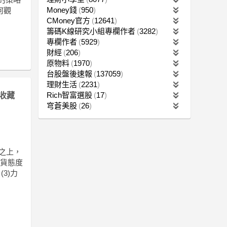
Money錢
950
何觀
CMoney官方
12641
籌碼K線研究小組專欄作者
3282
專欄作者
5929
財經
206
原物料
1970
台股盤後速報
137059
理財生活
2231
Rich智富選股
17
收藏
穹蒼美股
26
角之上，
期貨態度
3)力