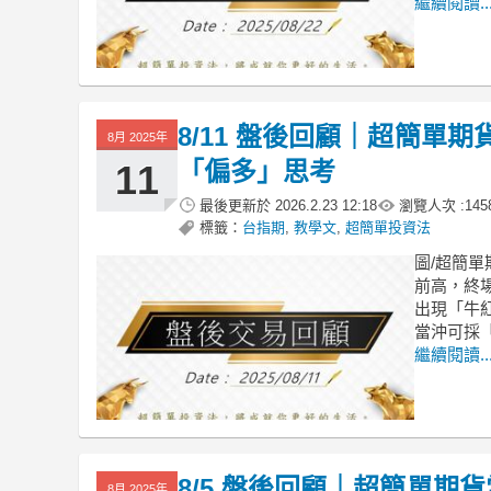
繼續閱讀..
8/11 盤後回顧｜超簡單
8月 2025年
「偏多」思考
11
最後更新於
2026.2.23 12:18
瀏覽人次 :
145
標籤：
台指期
,
教學文
,
超簡單投資法
圖/超簡單
前高，終場
出現「牛紅
當沖可採
繼續閱讀..
8/5 盤後回顧｜超簡單
8月 2025年