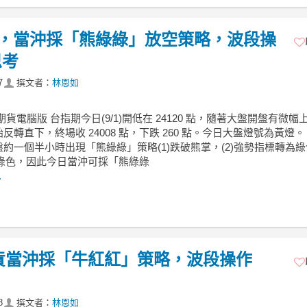
期貨，當沖採「熊綠綠」放空策略，波段操
思考
7
撰文者：
林恩如
期貨電腦版 台指期今日(9/1)開低在 24120 點，隨著大盤開盤有微幅
反轉直下，終場收 24008 點，下跌 260 點。今日大盤燈號為黃燈。
約一個半小時出現「熊綠綠」策略(1)跌破熊掌，(2)強勢指標轉為
為綠色，因此今日當沖可採「熊綠綠
.
期貨當沖採「牛紅紅」策略，波段操作
8
撰文者：
林恩如