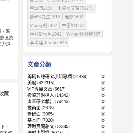
蔡誠圃2158
小資女艾蜜莉1773
籌碼K先生1615
老簡1602
Money錢1427
林恩如1122
盪，盤
腫材彭懷男1042
Winner印鈔機997
貨態度為
李珣廷 Terence946
)力道
文章分類
籌碼Ｋ線研究小組專欄
21439
美股
432315
VIP專屬文章
6617
收藏
投資理財達人
14342
產業研究報告
79443
技術面
2678
籌碼面
3065
基本面
7820
理財寶開箱文
12335
向下，
理財小學堂
8077
內的策略