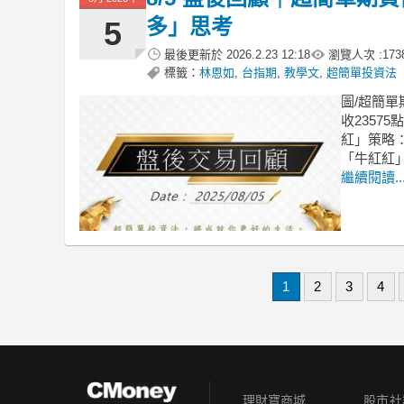
多」思考
5
最後更新於
2026.2.23 12:18
瀏覽人次 :
173
標籤：
林恩如
,
台指期
,
教學文
,
超簡單投資法
圖/超簡單
收2357
紅」策略：
「牛紅紅
繼續閱讀..
1
2
3
4
理財寶商城
股市社