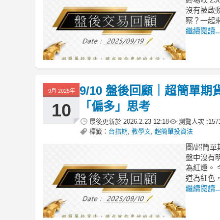
沒有被啟
察？一起來盤
繼續閱讀..
9/10 盤後回顧｜超簡單
9月 2025年
「偏多」思考
10
最後更新於
2026.2.23 12:18
瀏覽人次 :
157
標籤：
台指期
,
教學文
,
超簡單投資法
圖/超簡單
盤中沒有明
為紅燈。 
道為紅色
繼續閱讀..