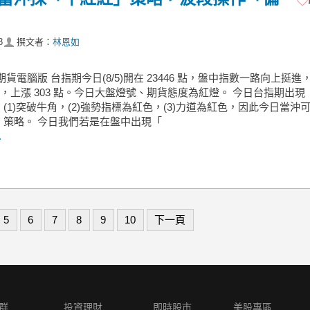
8
撰文者：
林恩如
期貨電腦版 台指期今日(8/5)開在 23446 點，盤中指數一路向上挺進
5點，上漲 303 點。今日大盤燈號、期貨態度為紅燈。 今日台指期出現
(1)突破牛角，(2)強勢指標為紅色，(3)力道為紅色，因此今日當沖
」策略。 今日我們若是在盤中出現「
.
5
6
7
8
9
10
下一頁
群
投資理財
即時股市
美股專區