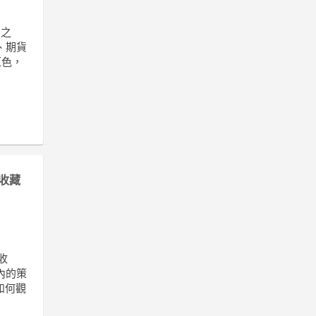
角之
、期貨
紅色，
收藏
收
內的策
如何觀