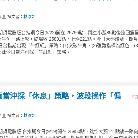
3
撰文者：
林恩如
期貨電腦版台指期今日(9/22)開在 25756點，跳空小漲85點後拉回震
牛角一路上攻，終場收 25891點，上漲221點。今日大盤燈號、期
日台指期出現「牛紅紅」策略：(1)突破牛角，(2)強勢指標為紅色，(3
因此今日當沖可採「牛紅紅」策略。
.
期貨當沖採「休息」策略，波段操作「偏
7
撰文者：
林恩如
期貨電腦版 台指期今日(9/19)開在 25850點，跳空大漲141點後一路
5671點，下跌41點。今日大盤燈號、期貨態度為紅燈。 今天在通道