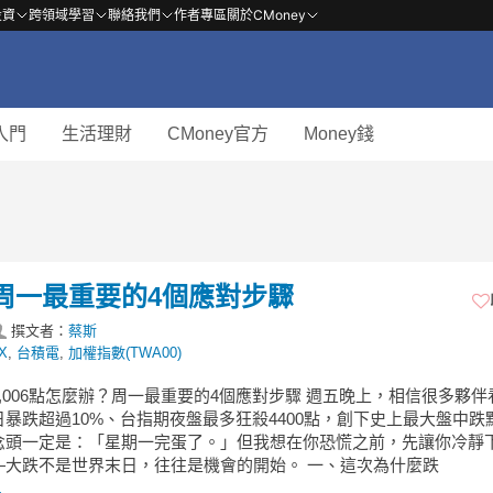
投資
跨領域學習
聯絡我們
作者專區
關於CMoney
入門
生活理財
CMoney官方
Money錢
？周一最重要的4個應對步驟
撰文者：
蔡斯
X
,
台積電
,
加權指數(TWA00)
,006點怎麼辦？周一最重要的4個應對步驟 週五晚上，相信很多夥伴
暴跌超過10%、台指期夜盤最多狂殺4400點，創下史上最大盤中跌
念頭一定是：「星期一完蛋了。」但我想在你恐慌之前，先讓你冷靜
—大跌不是世界末日，往往是機會的開始。 一、這次為什麼跌
.