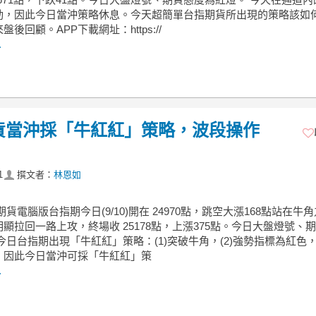
動，因此今日當沖策略休息。今天超簡單台指期貨所出現的策略該如
後回顧。APP下載網址：https://
.
期貨當沖採「牛紅紅」策略，波段操作
1
撰文者：
林恩如
期貨電腦版台指期今日(9/10)開在 24970點，跳空大漲168點站在牛
顯拉回一路上攻，終場收 25178點，上漲375點。今日大盤燈號、
今日台指期出現「牛紅紅」策略：(1)突破牛角，(2)強勢指標為紅色，(
，因此今日當沖可採「牛紅紅」策
.