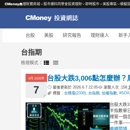
CMoney
理財寶商城
股市爆料同學會
投資理財
即時股市
美股專區
模擬
台股
美股
研究報告
理財達人
新手
台指期
檢視模式：
台股大跌3,006點怎麼辦
6月 2026年
7
最後更新於
2026.6.7 22:05
瀏覽人次 :
158
標籤：
台積電(2330)
,
台指期
,
加權指數
,
#SOX
台股大跌3
半指數單日
裡第一個
一件事—
繼續閱讀..