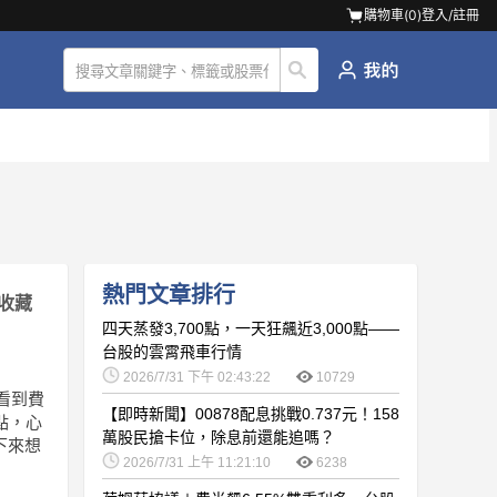
購物車(
0
)
登入/註冊
熱門文章排行
收藏
四天蒸發3,700點，一天狂飆近3,000點——
台股的雲霄飛車行情
2026/7/31 下午 02:43:22
10729
看到費
【即時新聞】00878配息挑戰0.737元！158
點，心
萬股民搶卡位，除息前還能追嗎？
下來想
2026/7/31 上午 11:21:10
6238