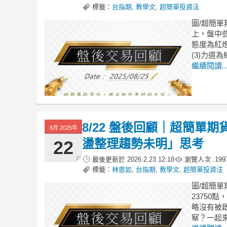
標籤：
台指期
,
教學文
,
超簡單投資法
圖/超簡單
上，盤中些
態度為紅燈
(3)力道
繼續閱讀..
8/22 盤後回顧｜超簡單
8月 2025年
盪整理趨勢未明」思考
22
最後更新於
2026.2.23 12:18
瀏覽人次 :
199
標籤：
林恩如
,
台指期
,
教學文
,
超簡單投資法
圖/超簡單
23750
略沒有被
察？一起來盤