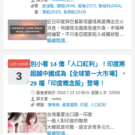
標
起漲點
,
漢翔(2634)
,
鴻海(2317)
,
聯發科(2454)
,
籤：
華航(2610)
,
長榮航(2618)
近日印度與巴基斯坦邊境再度傳出交火
消息，地緣政治風險急速升高，市場神
經繃緊。不只南亞國家陷入戒備狀態，
全球供應鏈與資本市場也開始反應，部
繼續閱讀...
分台灣企業更可能直接受衝擊或轉單影
響。《起漲K線》今天帶你快速掌握事件
背景、影響產業，以及潛在受惠與受害
別小看 14 億「人口紅利」！印度將
12月 2015年
的台股清單。「下載起漲K線，接收最新
消息」：https://
3
超越中國成為【全球第一大市場】，
29 檔「印度概念股」登場！
最後更新於
2018.7.22 13:08
瀏覽人次 :
22559
撰文者：notes
標籤：
陳唯泰
,
產業趨勢
,
印度
,
人口紅利
台灣重要出口國－印度
一般人對印度的聯想
大概就是宗教、語言非常多元化
而且充滿許多非常厲害的工程師
繼續閱讀...