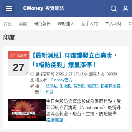
台股
美股
研究報告
理財達人
新手入門
生活理財
C
印度
【最新消息】印度爆發立百病毒，
1月 2026年
27
「8檔防疫股」爆量漲停！
最後更新於
2026.1.27 17:13
瀏覽人次 :
39029
撰文者：
CMoney官方
標
起漲點
,
生技股
,
強勢股
,
醫療股
,
防疫概念股
,
籤：
印度
今日台股防疫概念股成為盤面焦點，受
到印度立百病毒（Nipah virus）疫情升
溫消息刺激，疫苗、生技、防疫設備類
股全面上攻。這波買盤反映資金對全球
繼續閱讀...
公共衛生風險的敏感性與題材偏好，使