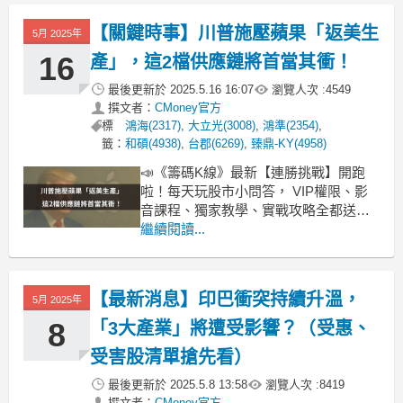
防疫概念股為多頭資金追捧的焦點之
一。《起漲K線》今天就帶你來看看發生
【關鍵時事】川普施壓蘋果「返美生
5月 2025年
的最新消息，並找出今日表現亮眼的強
勢標的，看看有沒
16
產」，這2檔供應鏈將首當其衝！
最後更新於
2025.5.16 16:07
瀏覽人次 :
4549
撰文者：
CMoney官方
標
鴻海(2317)
,
大立光(3008)
,
鴻準(2354)
,
籤：
和碩(4938)
,
台郡(6269)
,
臻鼎-KY(4958)
📣《籌碼K線》最新【連勝挑戰】開跑
啦！每天玩股市小問答， VIP權限、影
音課程、獨家教學、實戰攻略全都送
你！點我立即挑戰 ! (每月獎品不同，詳
繼續閱讀...
情請見活動頁面！)美國總統川普近日再
度公開表態，不滿蘋果將產線外移至印
度，並強調希望蘋果生產線應回歸美國
【最新消息】印巴衝突持續升溫，
5月 2025年
本土。此一言論，儘管尚未形成具體政
策，但已再度引發
8
「3大產業」將遭受影響？（受惠、
受害股清單搶先看）
最後更新於
2025.5.8 13:58
瀏覽人次 :
8419
撰文者：
CMoney官方