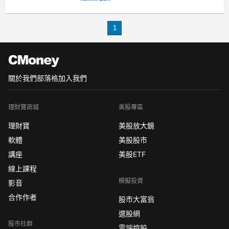
像寶來塢的電影，就可以看到很多的例
子 (哈哈)
1
不過在中小企業眼裡，這還是為他們帶
來財富的國家呀！
關於我們
部落格
加入我們
理財寶商城
美股專區
理財寶
美股放大鏡
軟體
美股股市
講座
美股ETF
線上課程
模擬投資
影音
合作作者
股市大富翁
選股網
股市社群
雲端控股